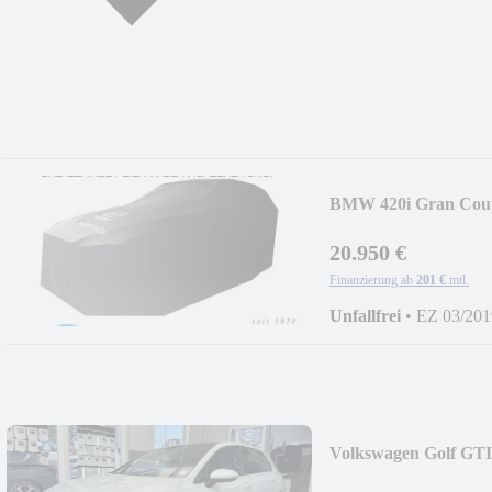
BMW 420i Gran Co
20.950 €
Finanzierung ab
201 €
mtl.
Unfallfrei
•
EZ 03/201
Volkswagen Golf GTI
TSI*MATRIX+PAR