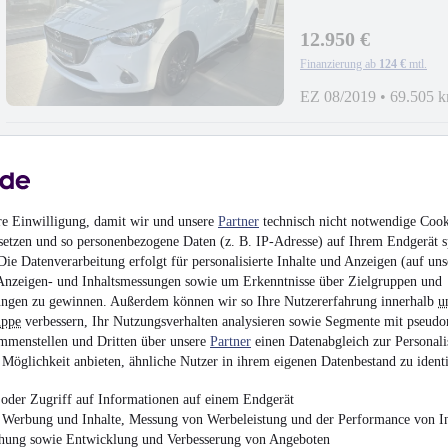
PLAY+SITZHEIZU
12.950 €
Finanzierung ab
124 €
mtl.
EZ 08/2019
•
69.505 
Skoda Fabia Combi S
re Einwilligung, damit wir und unsere
Partner
technisch nicht notwendige Cook
1.0TSI*AHK,KEYL
setzen und so personenbezogene Daten (z. B. IP-Adresse) auf Ihrem Endgerät s
ie Datenverarbeitung erfolgt für personalisierte Inhalte und Anzeigen (auf uns
11.950 €
Anzeigen- und Inhaltsmessungen sowie um Erkenntnisse über Zielgruppen und
Finanzierung ab
115 €
mtl.
ngen zu gewinnen. Außerdem können wir so Ihre Nutzererfahrung innerhalb
u
uppe
verbessern, Ihr Nutzungsverhalten analysieren sowie Segmente mit pseudo
Unfallfrei
•
EZ 11/201
mmenstellen und Dritten über unsere
Partner
einen Datenabgleich zur Personali
Möglichkeit anbieten, ähnliche Nutzer in ihrem eigenen Datenbestand zu identi
oder Zugriff auf Informationen auf einem Endgerät
e Werbung und Inhalte, Messung von Werbeleistung und der Performance von In
chung sowie Entwicklung und Verbesserung von Angeboten