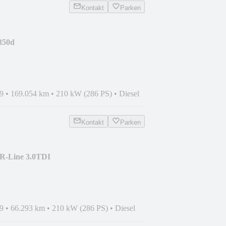
Kontakt
Parken
350d
M,BURMESTER,LEDER,GSD,19
9
•
169.054 km
•
210 kW (286 PS)
•
Diesel
Kontakt
Parken
R-Line 3.0TDI
DIO+HEAD-UP+M
9
•
66.293 km
•
210 kW (286 PS)
•
Diesel