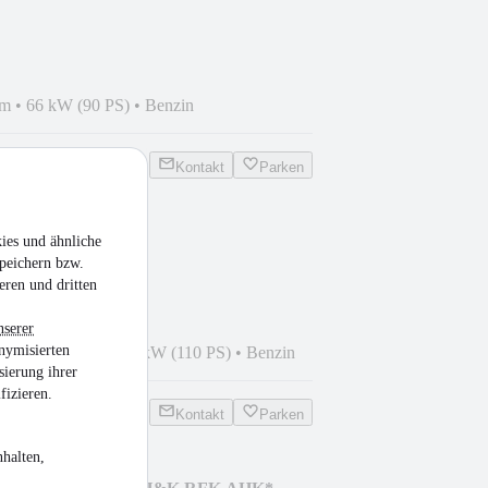
NG+EINPARKHILFE
km
•
66 kW (90 PS)
•
Benzin
Kontakt
Parken
tyle
ies und ähnliche
ESS,SITZHEIZUNG
peichern bzw.
eren und dritten
nserer
nymisierten
8
•
128.988 km
•
81 kW (110 PS)
•
Benzin
sierung ihrer
fizieren.
Kontakt
Parken
halten,