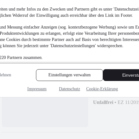
Volkswagen Golf 8
iten und mehr Infos zu den Zwecken und Partnern gibt es unter 'Datenschutzein
30.950 €
glichen Widerruf der Einwilligung auch erreichbar über den Link im Footer.
Finanzierung ab
297 €
mtl.
und Messung einfacher Anzeigen (sog. kontextbezogene Werbung) sowie um Er
Unfallfrei
•
EZ 07/202
Produktentwicklungen zu erlangen, erfolgt eine Verarbeitung Ihrer personenbe
ne Cookies durch bestimmte Partner auch auf Basis von berechtigten Interesse
 können Sie jederzeit unter 'Datenschutzeinstellungen' widersprechen.
 220 Partnern zusammen.
Mazda Cx-30 Selecti
lehnen
Einstellungen verwalten
Einvers
2.0i*X,BOSE,LED
22.750 €
Impressum
Datenschutz
Cookie-Erklärung
Finanzierung ab
218 €
mtl.
Unfallfrei
•
EZ 11/201