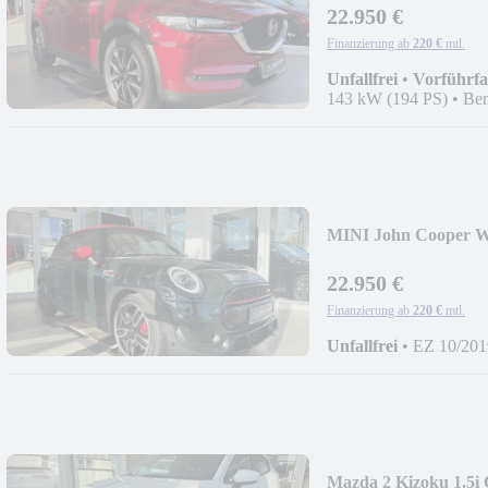
22.950 €
Finanzierung ab
220 €
mtl.
Unfallfrei
•
Vorführf
143 kW (194 PS)
•
Ben
MINI John Cooper
22.950 €
Finanzierung ab
220 €
mtl.
Unfallfrei
•
EZ 10/201
Mazda 2 Kizoku 1.5