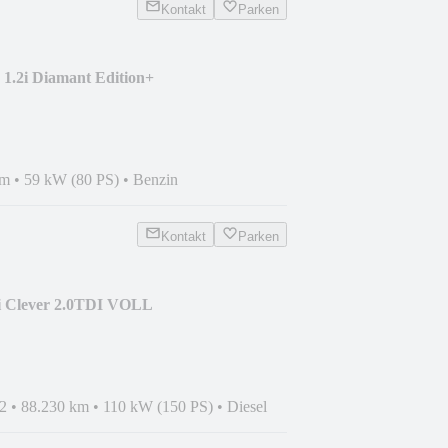
Kontakt
Parken
 1.2i Diamant Edition+
MA
km
•
59 kW (80 PS)
•
Benzin
Kontakt
Parken
i Clever 2.0TDI VOLL
+
2
•
88.230 km
•
110 kW (150 PS)
•
Diesel