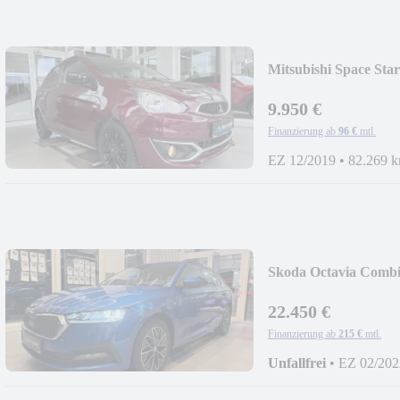
Mitsubishi Space Star
AUTOMATIK+KLI
9.950 €
Finanzierung ab
96 €
mtl.
EZ 12/2019
•
82.269 
Skoda Octavia Comb
LED+KESSY+NAVI
22.450 €
Finanzierung ab
215 €
mtl.
Unfallfrei
•
EZ 02/202