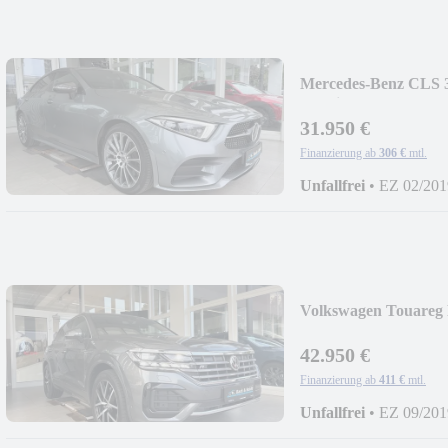
Mercedes-Benz CLS 
4Matic*MULTIBEA
31.950 €
Finanzierung ab
306 €
mtl.
Unfallfrei
•
EZ 02/201
Volkswagen Touareg 
KEYLESS+DYNAU
42.950 €
Finanzierung ab
411 €
mtl.
Unfallfrei
•
EZ 09/201