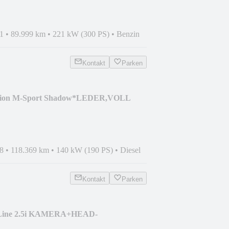
1
•
89.999 km
•
221 kW (300 PS)
•
Benzin
Kontakt
Parken
tion M-Sport Shadow*LEDER,VOLL
8
•
118.369 km
•
140 kW (190 PS)
•
Diesel
Kontakt
Parken
-Line 2.5i KAMERA+HEAD-
X