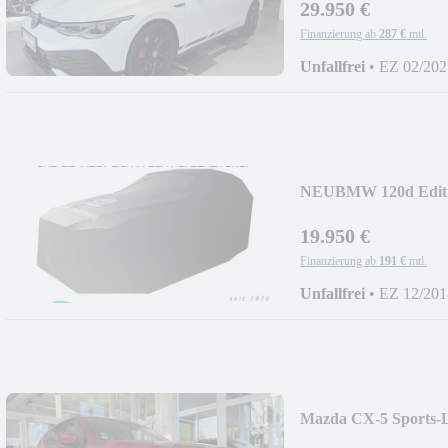
29.950 €
Finanzierung ab
287 €
mtl.
Unfallfrei
•
EZ 02/202
NEU
BMW 120d Edi
LED,NAVI,
19.950 €
Finanzierung ab
191 €
mtl.
Unfallfrei
•
EZ 12/201
Mazda CX-5 Sports
UP+BOSE+MATRI