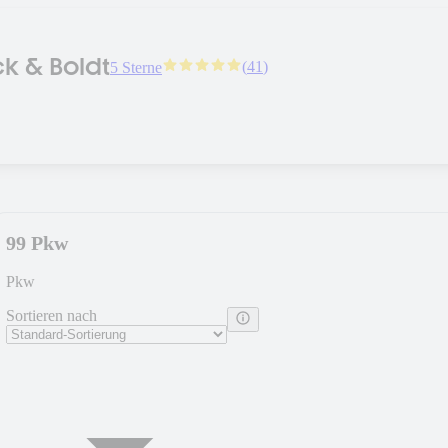
k & Boldt
(
41
)
5 Sterne
99 Pkw
Pkw
Sortieren nach