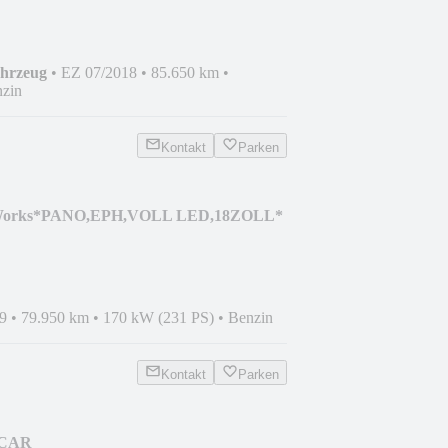
ahrzeug
•
EZ 07/2018
•
85.650 km
•
zin
Kontakt
Parken
 Works*PANO,EPH,VOLL LED,18ZOLL*
9
•
79.950 km
•
170 kW (231 PS)
•
Benzin
Kontakt
Parken
i CAR