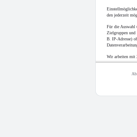
Einstellmöglichke
den jederzeit mö
Für die Auswahl 
Zielgruppen und 
B. IP-Adresse) oh
Datenverarbeitung
Wir arbeiten mit
Ab