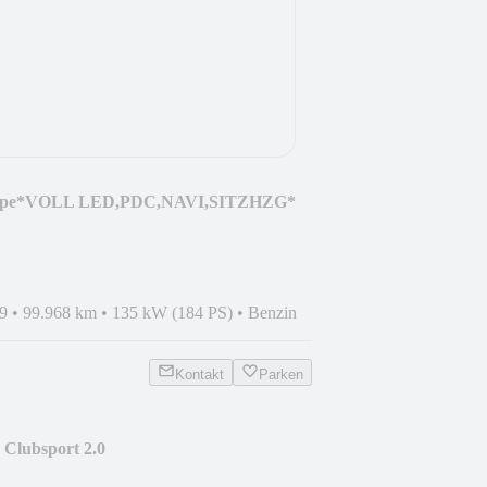
upe*VOLL LED,PDC,NAVI,SITZHZG*
9
•
99.968 km
•
135 kW (184 PS)
•
Benzin
Kontakt
Parken
 Clubsport 2.0
KASSIST+PAN