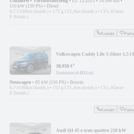
Unfallfrei
•
Vorführfahrzeug
•
EZ 12/2025
•
14.990 km
•
110 kW (150 PS)
•
Diesel
6,7 l/100km (komb.)
•
175 g CO₂/km (komb.)
•
CO₂-Klasse
F (komb.)
Kontakt
Park
Volkswagen Caddy Life 5-Sitzer 1,5 l 
kW TSI EU6
¹
38.950 €
Finanzierung ab
413 €
mtl.
Neuwagen
•
85 kW (116 PS)
•
Benzin
6,7 l/100km (komb.)
•
153 g CO₂/km (komb.)
•
CO₂-Klasse
E (komb.)
Kontakt
Park
Audi Q4 45 e-tron quattro 210 kW