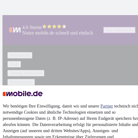
4.6 Sterne
App installieren
Nutze mobile.de schnell und einfach
Impressum
AGB
Vertrag widerrufen
Datenschutz
Datenschutzeinstellungen
Erklärung zur Barrierefreiheit
Wir benötigen Ihre Einwilligung, damit wir und unsere
Partner
technisch nic
Report Security Vulnerability (English)
notwendige Cookies und ähnliche Technologien einsetzen und so
personenbezogene Daten (z. B. IP-Adresse) auf Ihrem Endgerät speichern bz
abrufen können. Die Datenverarbeitung erfolgt für personalisierte Inhalte un
Powered by
Anzeigen (auf unseren und dritten Websites/Apps), Anzeigen- und
Inhaltsmessungen sowie um Erkenntnisse über Zielgruppen und