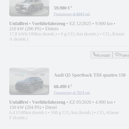
¹
59.980 €
Finanzierung ab
624 €
mtl.
Unfallfrei
•
Vorführfahrzeug
•
EZ 12/2025
•
9.900 km
•
210 kW (286 PS)
•
Elektro
17,8 kWh/100km (komb.)
•
0 g CO₂/km (komb.)
•
CO₂-Klasse
A (komb.)
Kontakt
Park
Audi Q5 Sportback TDI quattro 150
kW S t
¹
68.490 €
Finanzierung ab
712 €
mtl.
Unfallfrei
•
Vorführfahrzeug
•
EZ 05/2026
•
4.900 km
•
150 kW (204 PS)
•
Diesel
6,4 l/100km (komb.)
•
168 g CO₂/km (komb.)
•
CO₂-Klasse
F (komb.)