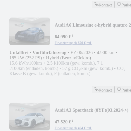
Kontakt
Park
Audi A6 Limousine e-hybrid quattro 
kW S tron
¹
64.990 €
Finanzierung ab
676 €
mtl.
Unfallfrei
•
Vorführfahrzeug
•
EZ 06/2026
•
4.900 km
•
185 kW (252 PS)
•
Hybrid (Benzin/Elektro)
15,6 kWh/100km + 2,5 l/100km (gew. komb.), 7,1
l/100km (entladen, komb.)
•
57 g CO₂/km (gew. komb.)
•
CO₂-
Klasse B (gew. komb.), F (entladen, komb.)
Kontakt
Park
Audi A3 Sportback (8YF)(03.2024->)
TFSI 110 kW S line
¹
47.520 €
Finanzierung ab
494 €
mtl.