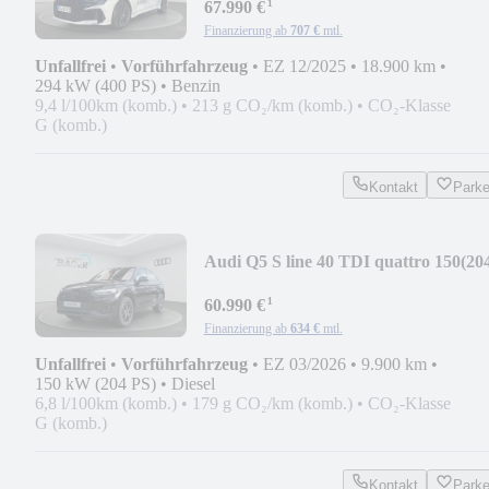
¹
67.990 €
Finanzierung ab
707 €
mtl.
Unfallfrei
•
Vorführfahrzeug
•
EZ 12/2025
•
18.900 km
•
294 kW (400 PS)
•
Benzin
9,4 l/100km (komb.)
•
213 g CO₂/km (komb.)
•
CO₂-Klasse
G (komb.)
Kontakt
Park
Audi Q5 S line 40 TDI quattro 150(20
k
¹
60.990 €
Finanzierung ab
634 €
mtl.
Unfallfrei
•
Vorführfahrzeug
•
EZ 03/2026
•
9.900 km
•
150 kW (204 PS)
•
Diesel
6,8 l/100km (komb.)
•
179 g CO₂/km (komb.)
•
CO₂-Klasse
G (komb.)
Kontakt
Park