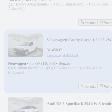
22,7 kWh/100km (komb.)
•
0 g CO₂/km (komb.)
•
CO₂-Klasse
A (komb.)
Kontakt
Park
Volkswagen Caddy Cargo 1,5 l 85 kW
TSI EU6
¹
31.450 €
Finanzierung ab
327 €
mtl.
Neuwagen
•
85 kW (116 PS)
•
Benzin
6,6 l/100km (komb.)
•
149 g CO₂/km (komb.)
•
CO₂-Klasse
E (komb.)
Kontakt
Park
Audi RS 3 Sportback 294 kW S tronic
quattro