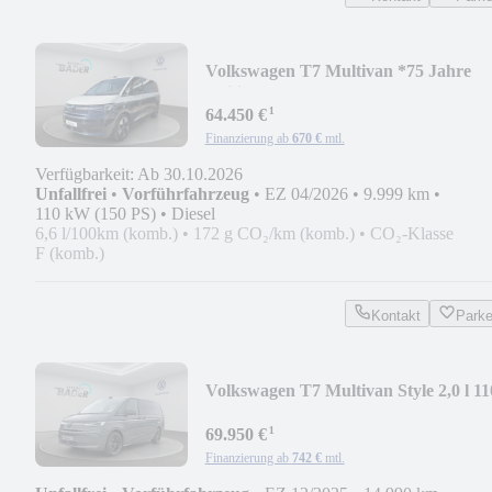
Volkswagen T7 Multivan *75 Jahre
Edition* 2,0 l 110 kW TDI
¹
64.450 €
Finanzierung ab
670 €
mtl.
Verfügbarkeit: Ab 30.10.2026
Unfallfrei
•
Vorführfahrzeug
•
EZ 04/2026
•
9.999 km
•
110 kW (150 PS)
•
Diesel
6,6 l/100km (komb.)
•
172 g CO₂/km (komb.)
•
CO₂-Klasse
F (komb.)
Kontakt
Park
Volkswagen T7 Multivan Style 2,0 l 11
kW TDI SCR Frontantr
¹
69.950 €
Finanzierung ab
742 €
mtl.