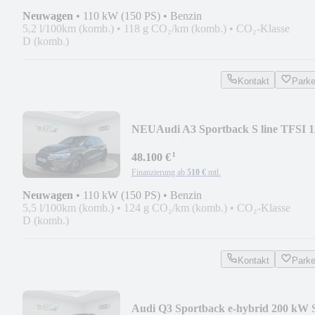
Neuwagen
•
110 kW (150 PS)
•
Benzin
5,2 l/100km (komb.)
•
118 g CO₂/km (komb.)
•
CO₂-Klasse
D (komb.)
Kontakt
Park
NEU
Audi A3 Sportback S line TFSI 1
kW S tronic TF
¹
48.100 €
Finanzierung ab
510 €
mtl.
Neuwagen
•
110 kW (150 PS)
•
Benzin
5,5 l/100km (komb.)
•
124 g CO₂/km (komb.)
•
CO₂-Klasse
D (komb.)
Kontakt
Park
Audi Q3 Sportback e-hybrid 200 kW 