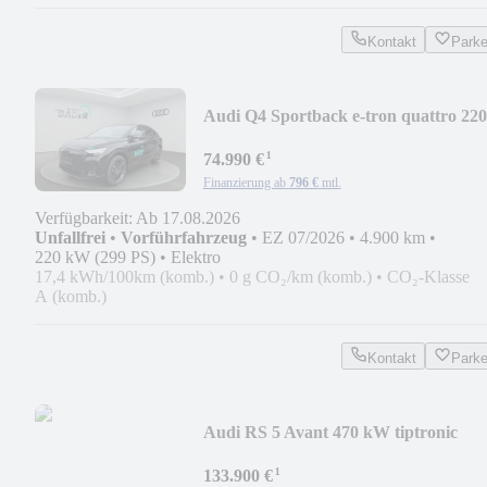
Kontakt
Park
Audi Q4 Sportback e-tron quattro 220
kW
¹
74.990 €
Finanzierung ab
796 €
mtl.
Verfügbarkeit: Ab 17.08.2026
Unfallfrei
•
Vorführfahrzeug
•
EZ 07/2026
•
4.900 km
•
220 kW (299 PS)
•
Elektro
17,4 kWh/100km (komb.)
•
0 g CO₂/km (komb.)
•
CO₂-Klasse
A (komb.)
Kontakt
Park
Audi RS 5 Avant 470 kW tiptronic
¹
133.900 €