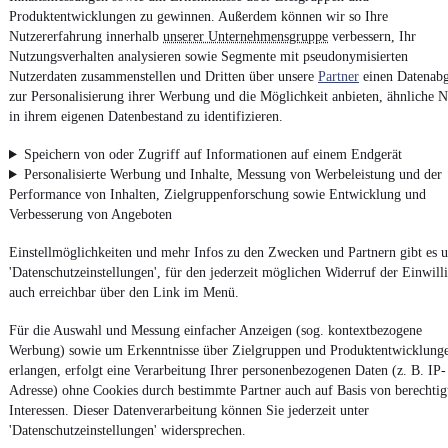
Produktentwicklungen zu gewinnen. Außerdem können wir so Ihre
Ob
Neuwagen
,
Gebrauchtwagen
oder
Leasing-Angebote
: Alle
Nutzererfahrung innerhalb
unserer Unternehmensgruppe
verbessern, Ihr
Fahrzeuge gibt es bei mobile.de
Nutzungsverhalten analysieren sowie Segmente mit pseudonymisierten
Nutzerdaten zusammenstellen und Dritten über unsere
Partner
einen Datenabg
zur Personalisierung ihrer Werbung und die Möglichkeit anbieten, ähnliche N
in ihrem eigenen Datenbestand zu identifizieren.
Speichern von oder Zugriff auf Informationen auf einem Endgerät
Personalisierte Werbung und Inhalte, Messung von Werbeleistung und der
Performance von Inhalten, Zielgruppenforschung sowie Entwicklung und
Verbesserung von Angeboten
Einstellmöglichkeiten und mehr Infos zu den Zwecken und Partnern gibt es u
'Datenschutzeinstellungen', für den jederzeit möglichen Widerruf der Einwill
auch erreichbar über den Link im Menü.
Für die Auswahl und Messung einfacher Anzeigen (sog. kontextbezogene
Werbung) sowie um Erkenntnisse über Zielgruppen und Produktentwicklung
erlangen, erfolgt eine Verarbeitung Ihrer personenbezogenen Daten (z. B. IP-
Adresse) ohne Cookies durch bestimmte Partner auch auf Basis von berechtig
Interessen. Dieser Datenverarbeitung können Sie jederzeit unter
'Datenschutzeinstellungen' widersprechen.