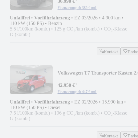
¹
36.990 €
Finanzierung ab
385 €
mtl.
Unfallfrei
•
Vorführfahrzeug
•
EZ 03/2026
•
4.900 km
•
110 kW (150 PS)
•
Benzin
5,5 l/100km (komb.)
•
125 g CO₂/km (komb.)
•
CO₂-Klasse
D (komb.)
Kontakt
Park
Volkswagen T7 Transporter Kasten 2,0
110 kW TDI 6-Gang Ra
¹
42.950 €
Finanzierung ab
447 €
mtl.
Unfallfrei
•
Vorführfahrzeug
•
EZ 02/2026
•
15.990 km
•
110 kW (150 PS)
•
Diesel
7,5 l/100km (komb.)
•
196 g CO₂/km (komb.)
•
CO₂-Klasse
G (komb.)
Kontakt
Park