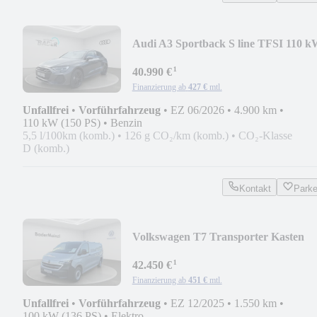
Audi A3 Sportback S line TFSI 110 
S t
¹
40.990 €
Finanzierung ab
427 €
mtl.
Unfallfrei
•
Vorführfahrzeug
•
EZ 06/2026
•
4.900 km
•
110 kW (150 PS)
•
Benzin
5,5 l/100km (komb.)
•
126 g CO₂/km (komb.)
•
CO₂-Klasse
D (komb.)
Kontakt
Park
Volkswagen T7 Transporter Kasten
Elektro 100 kW BEV 1-Gang
¹
42.450 €
Finanzierung ab
451 €
mtl.
Unfallfrei
•
Vorführfahrzeug
•
EZ 12/2025
•
1.550 km
•
100 kW (136 PS)
•
Elektro