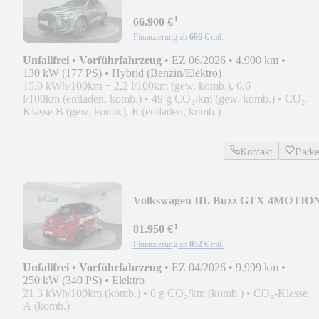
tronic
¹
66.900 €
Finanzierung ab
696 €
mtl.
Unfallfrei
•
Vorführfahrzeug
•
EZ 06/2026
•
4.900 km
•
130 kW (177 PS)
•
Hybrid (Benzin/Elektro)
15,0 kWh/100km + 2,2 l/100km (gew. komb.), 6,6
l/100km (entladen, komb.)
•
49 g CO₂/km (gew. komb.)
•
CO₂-
Klasse B (gew. komb.), E (entladen, komb.)
Kontakt
Park
Volkswagen ID. Buzz GTX 4MOTIO
langer Radstand 250
¹
81.950 €
Finanzierung ab
852 €
mtl.
Unfallfrei
•
Vorführfahrzeug
•
EZ 04/2026
•
9.999 km
•
250 kW (340 PS)
•
Elektro
21,3 kWh/100km (komb.)
•
0 g CO₂/km (komb.)
•
CO₂-Klasse
A (komb.)