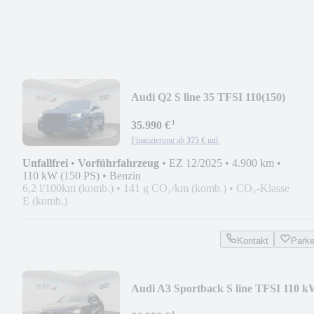
Audi Q2 S line 35 TFSI 110(150)
kW(PS) S
¹
35.990 €
Finanzierung ab
375 €
mtl.
Unfallfrei
•
Vorführfahrzeug
•
EZ 12/2025
•
4.900 km
•
110 kW (150 PS)
•
Benzin
6,2 l/100km (komb.)
•
141 g CO₂/km (komb.)
•
CO₂-Klasse
E (komb.)
Kontakt
Park
Audi A3 Sportback S line TFSI 110 
S t