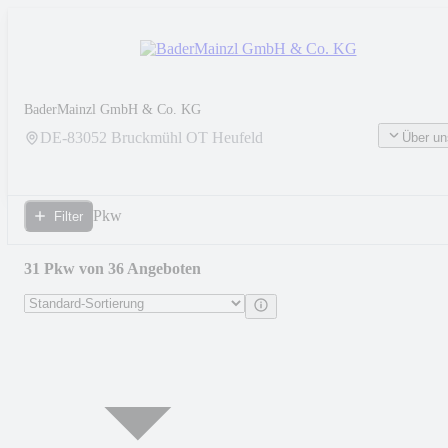
BaderMainzl GmbH & Co. KG
DE-
83052
Bruckmühl OT Heufeld
Über un
Pkw
Filter
31 Pkw von 36 Angeboten