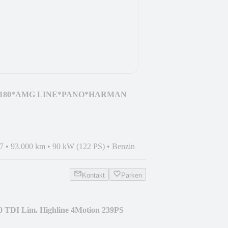
LA 180*AMG LINE*PANO*HARMAN
*VOLL
7
•
93.000 km
•
90 kW (122 PS)
•
Benzin
Kontakt
Parken
0 TDI Lim. Highline 4Motion 239PS