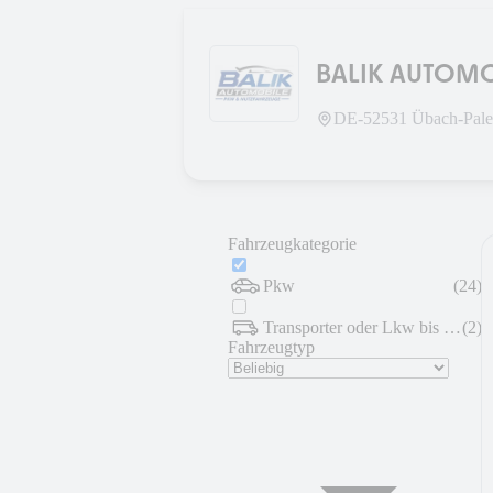
BALIK AUTOMO
DE-
52531
Übach-Pale
Fahrzeugkategorie
Pkw
(
24
)
Transporter oder Lkw bis 7,5 t
(
2
)
Fahrzeugtyp