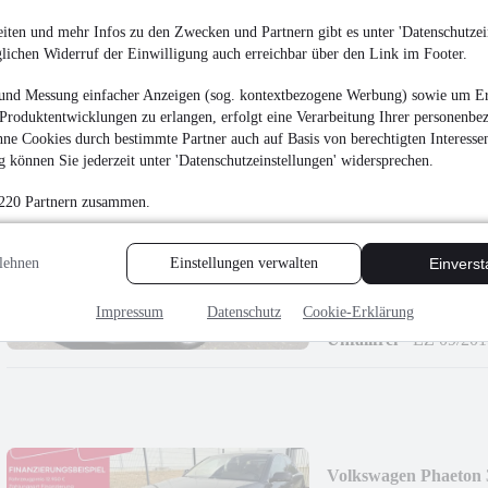
Titanium*SONDE
5.750 €
iten und mehr Infos zu den Zwecken und Partnern gibt es unter 'Datenschutzein
glichen Widerruf der Einwilligung auch erreichbar über den Link im Footer.
Finanzierung ab
53 €
mtl.
Unfallfrei
•
EZ 02/201
und Messung einfacher Anzeigen (sog. kontextbezogene Werbung) sowie um Er
Produktentwicklungen zu erlangen, erfolgt eine Verarbeitung Ihrer personenbe
ne Cookies durch bestimmte Partner auch auf Basis von berechtigten Interesse
 können Sie jederzeit unter 'Datenschutzeinstellungen' widersprechen.
 220 Partnern zusammen.
Ford Fiesta Titanium
*1.HAND*SITZHE
lehnen
Einstellungen verwalten
Einvers
5.750 €
Finanzierung ab
53 €
mtl.
Impressum
Datenschutz
Cookie-Erklärung
Unfallfrei
•
EZ 09/201
Volkswagen Phaeton 