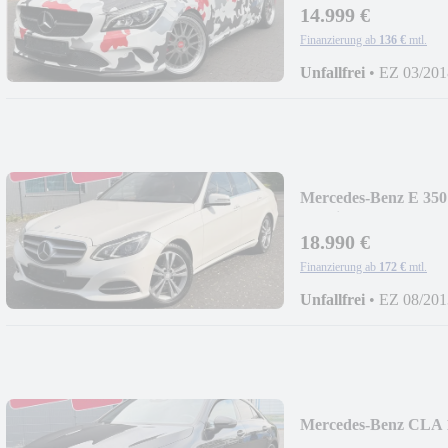
14.999 €
Finanzierung ab
136 €
mtl.
Unfallfrei
•
EZ 03/201
Mercedes-Benz E 3
4Matic*DESIGNO*
18.990 €
Finanzierung ab
172 €
mtl.
Unfallfrei
•
EZ 08/201
Mercedes-Benz CLA 
Augmented