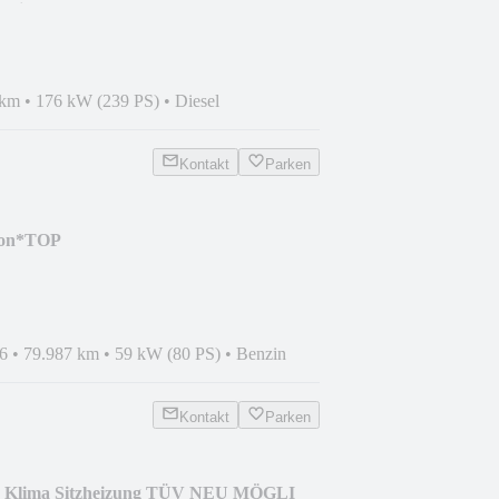
chiebedach*
 km
•
176 kW (239 PS)
•
Diesel
Kontakt
Parken
tion*TOP
TZHEIZUNG*P
6
•
79.987 km
•
59 kW (80 PS)
•
Benzin
Kontakt
Parken
end Klima Sitzheizung TÜV NEU MÖGLI