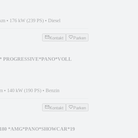
 km
•
176 kW (239 PS)
•
Diesel
Kontakt
Parken
220* PROGRESSIVE*PANO*VOLL
km
•
140 kW (190 PS)
•
Benzin
Kontakt
Parken
LA 180 *AMG*PANO*SHOWCAR*19
N