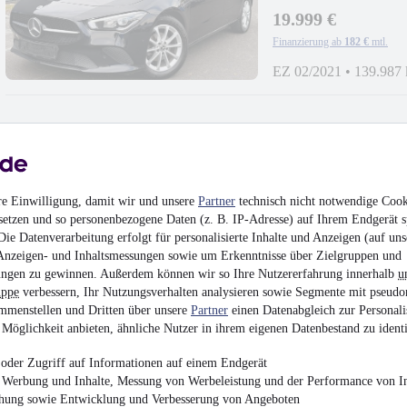
19.999 €
Finanzierung ab
182 €
mtl.
EZ 02/2021
•
139.987
BMW M5*EISENM
re Einwilligung, damit wir und unsere
Partner
technisch nicht notwendige Cook
RACE*UNFALLFR
setzen und so personenbezogene Daten (z. B. IP-Adresse) auf Ihrem Endgerät s
34.990 €
ie Datenverarbeitung erfolgt für personalisierte Inhalte und Anzeigen (auf uns
Finanzierung ab
612 €
mtl.
Anzeigen- und Inhaltsmessungen sowie um Erkenntnisse über Zielgruppen und
ngen zu gewinnen. Außerdem können wir so Ihre Nutzererfahrung innerhalb
u
Unfallfrei
•
EZ 01/200
uppe
verbessern, Ihr Nutzungsverhalten analysieren sowie Segmente mit pseudo
mmenstellen und Dritten über unsere
Partner
einen Datenabgleich zur Personali
Möglichkeit anbieten, ähnliche Nutzer in ihrem eigenen Datenbestand zu identi
oder Zugriff auf Informationen auf einem Endgerät
e Werbung und Inhalte, Messung von Werbeleistung und der Performance von In
Ford Fiesta 1.0
chung sowie Entwicklung und Verbesserung von Angeboten