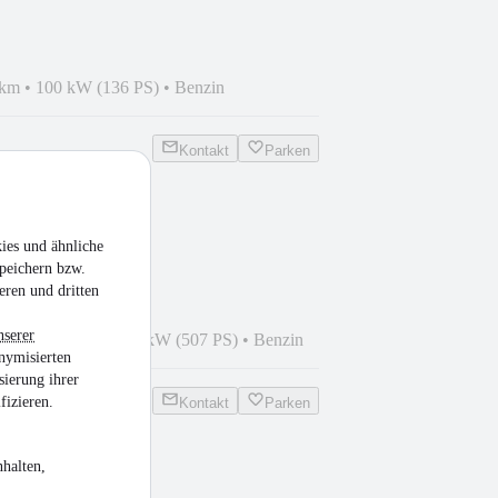
 km
•
100 kW (136 PS)
•
Benzin
Kontakt
Parken
ANN
ies und ähnliche
EI*SCHECKHEFT*
peichern bzw.
eren und dritten
nserer
6
•
99.961 km
•
373 kW (507 PS)
•
Benzin
nymisierten
sierung ihrer
fizieren.
Kontakt
Parken
halten,