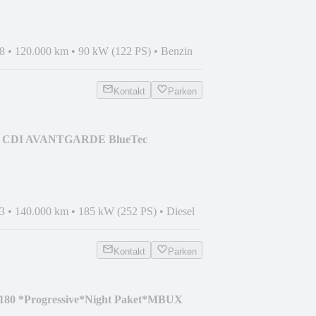
8
•
120.000 km
•
90 kW (122 PS)
•
Benzin
Kontakt
Parken
50 CDI AVANTGARDE BlueTec
PANO
3
•
140.000 km
•
185 kW (252 PS)
•
Diesel
Kontakt
Parken
180 *Progressive*Night Paket*MBUX