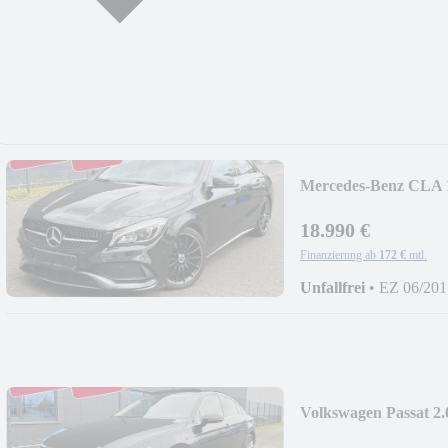
Mercedes-Benz C
KARDON®*LEDER
18.990 €
Finanzierung ab
172 €
mtl.
Unfallfrei
•
EZ 06/201
Volkswagen Passat 2.
PANOR