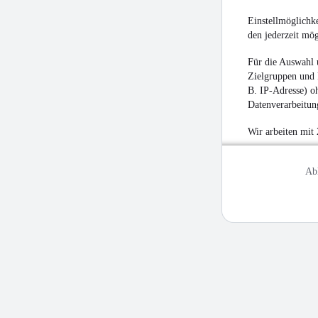
Einstellmöglichke
den jederzeit mö
Für die Auswahl 
Zielgruppen und 
B. IP-Adresse) oh
Datenverarbeitung
Wir arbeiten mit
Ab