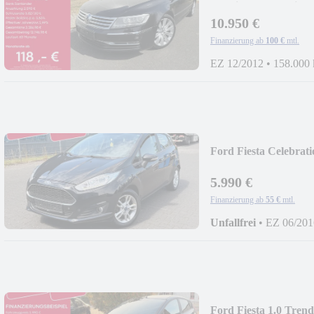
4Motion*Dynaudio*S
10.950 €
Finanzierung ab
100 €
mtl.
EZ 12/2012
•
158.000
Ford Fiesta Celebra
AUSSTATTUNG*SI
5.990 €
Finanzierung ab
55 €
mtl.
Unfallfrei
•
EZ 06/201
Ford Fiesta 1.0 Tr