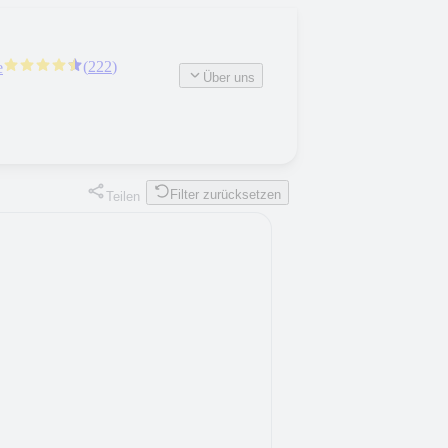
(
222
)
e
Über uns
Filter zurücksetzen
Teilen