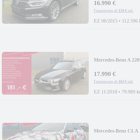
16.990 €
Finanzierung ab
154 €
mtl.
EZ 06/2015
•
112.596
Mercedes-Benz A 
SCHECKHEFT*
17.990 €
Finanzierung ab
163 €
mtl.
EZ 11/2018
•
79.989 
Mercedes-Benz C
ZOLL ALUFELGE