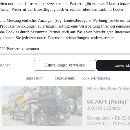
iten und mehr Infos zu den Zwecken und Partnern gibt es unter 'Datenschutzein
glichen Widerruf der Einwilligung auch erreichbar über den Link im Footer.
Mercedes-Benz Actr
und Messung einfacher Anzeigen (sog. kontextbezogene Werbung) sowie um Er
7m³;GERMAN!;8x4
Produktentwicklungen zu erlangen, erfolgt eine Verarbeitung Ihrer personenbe
¹
79.450 € (Netto)
ne Cookies durch bestimmte Partner auch auf Basis von berechtigten Interesse
94.546 € (Brutto)
 können Sie jederzeit unter 'Datenschutzeinstellungen' widersprechen.
Betonpumpe
•
Bis 32.
 220 Partnern zusammen.
410 kW (557 PS)
•
Die
lehnen
Einstellungen verwalten
Einvers
Impressum
Datenschutz
Cookie-Erklärung
Mercedes-Benz Actr
7m³;GERMAN!;8x4
¹
84.700 € (Netto)
100.793 € (Brutto)
Betonpumpe
•
Bis 32.
302 kW (411 PS)
•
Die