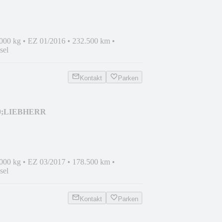
.000 kg
•
EZ 01/2016
•
232.500 km
•
sel
Kontakt
Parken
00;LIEBHERR
1HAND;EUR6 !
.000 kg
•
EZ 03/2017
•
178.500 km
•
sel
Kontakt
Parken