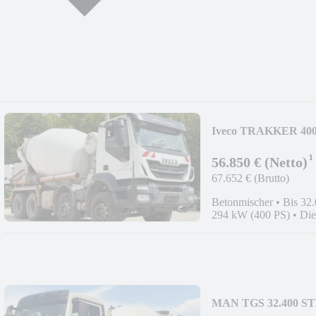
Iveco TRAKKER 40
9m³;GERMAN;8x4;
¹
56.850 € (Netto)
67.652 € (Brutto)
Betonmischer
•
Bis 32
294 kW (400 PS)
•
Die
MAN TGS 32.400 S