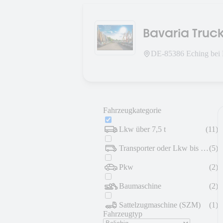
Bavaria Tru
DE-
85386
Eching bei
Fahrzeugkategorie
Lkw über 7,5 t
(
11
)
Transporter oder Lkw bis 7,5 t
(
5
)
Pkw
(
2
)
Baumaschine
(
2
)
Sattelzugmaschine (SZM)
(
1
)
Fahrzeugtyp