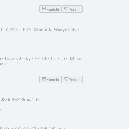
Kontakt
Parken
HOLZ-PELLETS -29m³ ink. Waage LIKE
n
•
Bis 26.500 kg
•
EZ 10/2013
•
257.800 km
iesel
Kontakt
Parken
 2836 BSF 36m./4-16
;TOP COND
¹
000 kg
•
EZ 01/2018
•
158.750 km
•