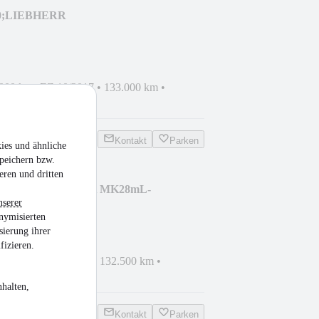
00;LIEBHERR
1HAND;EUR6 !
.000 kg
•
EZ 10/2017
•
133.000 km
•
sel
Kontakt
Parken
ies und ähnliche
peichern bzw.
eren und dritten
cs 3251 PUMIX CIFA MK28mL-
nserer
NEW
¹
nymisierten
sierung ihrer
fizieren.
000 kg
•
EZ 09/2015
•
132.500 km
•
sel
halten,
Kontakt
Parken