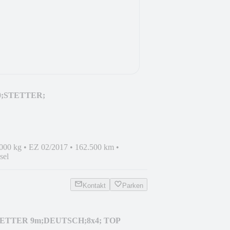
0;STETTER;
1HAND;EUR6 !
.000 kg
•
EZ 02/2017
•
162.500 km
•
sel
Kontakt
Parken
TETTER 9m;DEUTSCH;8x4; TOP