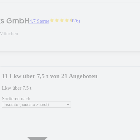
cks GmbH
(
6
)
4.7 Sterne
 München
11 Lkw über 7,5 t von 21 Angeboten
Lkw über 7,5 t
Sortieren nach