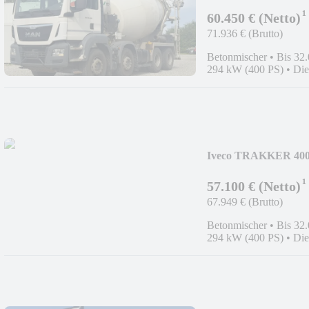
CONDITION
¹
60.450 € (Netto)
71.936 € (Brutto)
Betonmischer
•
Bis 32
294 kW (400 PS)
•
Die
Iveco TRAKKER 4
9m³;GERMAN;8x4;
¹
57.100 € (Netto)
67.949 € (Brutto)
Betonmischer
•
Bis 32
294 kW (400 PS)
•
Die