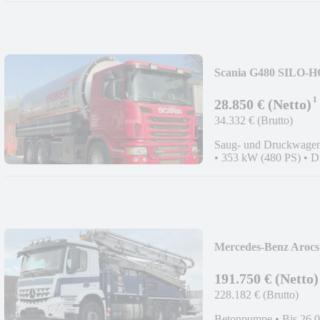
Scania G480 SILO-
NEW
¹
28.850 € (Netto)
34.332 € (Brutto)
Saug- und Druckwage
•
353 kW (480 PS)
•
D
Mercedes-Benz Arocs
HLS;GERMAN;6x4
191.750 € (Netto)
228.182 € (Brutto)
Betonpumpe
•
Bis 26.