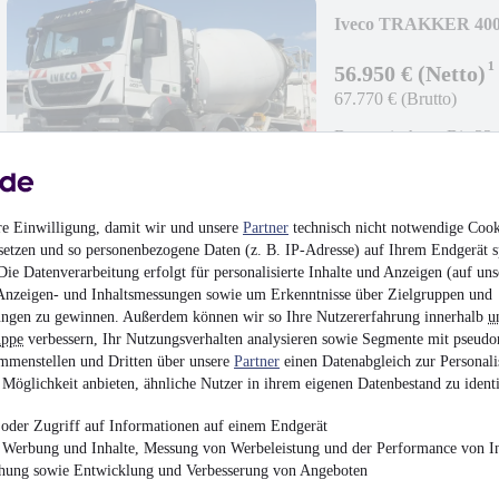
Iveco TRAKKER 4
9m³;GERMAN;8x4;
¹
56.950 € (Netto)
67.770 € (Brutto)
Betonmischer
•
Bis 32
294 kW (400 PS)
•
Die
re Einwilligung, damit wir und unsere
Partner
technisch nicht notwendige Cook
setzen und so personenbezogene Daten (z. B. IP-Adresse) auf Ihrem Endgerät s
ie Datenverarbeitung erfolgt für personalisierte Inhalte und Anzeigen (auf uns
Anzeigen- und Inhaltsmessungen sowie um Erkenntnisse über Zielgruppen und
Mercedes-Benz Aro
ngen zu gewinnen. Außerdem können wir so Ihre Nutzererfahrung innerhalb
u
7m³;DN125;LIKE 
uppe
verbessern, Ihr Nutzungsverhalten analysieren sowie Segmente mit pseudo
149.700 € (Netto)
mmenstellen und Dritten über unsere
Partner
einen Datenabgleich zur Personali
178.143 € (Brutto)
Möglichkeit anbieten, ähnliche Nutzer in ihrem eigenen Datenbestand zu identi
Betonpumpe
•
Bis 32.
oder Zugriff auf Informationen auf einem Endgerät
375 kW (510 PS)
•
Die
e Werbung und Inhalte, Messung von Werbeleistung und der Performance von In
chung sowie Entwicklung und Verbesserung von Angeboten