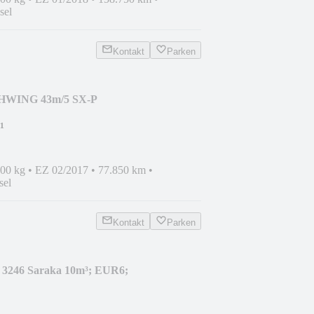
sel
Kontakt
Parken
HWING 43m/5 SX-P
;NEW
¹
000 kg
•
EZ 02/2017
•
77.850 km
•
sel
Kontakt
Parken
 3246 Saraka 10m³; EUR6;
!