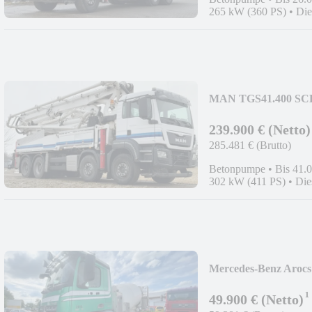
265 kW (360 PS)
•
Die
MAN TGS41.400 SC
2525;GERMAN;8x4
239.900 € (Netto)
285.481 € (Brutto)
Betonpumpe
•
Bis 41.
302 kW (411 PS)
•
Die
Mercedes-Benz Arocs
LUF/LUFT;8x4;TOP
¹
49.900 € (Netto)