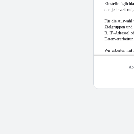
Einstellmöglichke
den jederzeit mö
Für die Auswahl 
Zielgruppen und 
B. IP-Adresse) oh
Datenverarbeitung
Wir arbeiten mit
Ab