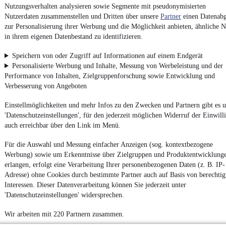
Nutzungsverhalten analysieren sowie Segmente mit pseudonymisierten
Nutzerdaten zusammenstellen und Dritten über unsere
Partner
einen Datenabg
zur Personalisierung ihrer Werbung und die Möglichkeit anbieten, ähnliche N
Impressum
in ihrem eigenen Datenbestand zu identifizieren.
AGB
Speichern von oder Zugriff auf Informationen auf einem Endgerät
Vertrag widerrufen
Personalisierte Werbung und Inhalte, Messung von Werbeleistung und der
Datenschutz
Performance von Inhalten, Zielgruppenforschung sowie Entwicklung und
Verbesserung von Angeboten
Datenschutzeinstellungen
Erklärung zur Barrierefreiheit
Einstellmöglichkeiten und mehr Infos zu den Zwecken und Partnern gibt es u
'Datenschutzeinstellungen', für den jederzeit möglichen Widerruf der Einwill
Report Security Vulnerability (English)
auch erreichbar über den Link im Menü.
Powered by
Für die Auswahl und Messung einfacher Anzeigen (sog. kontextbezogene
Werbung) sowie um Erkenntnisse über Zielgruppen und Produktentwicklung
erlangen, erfolgt eine Verarbeitung Ihrer personenbezogenen Daten (z. B. IP-
Adresse) ohne Cookies durch bestimmte Partner auch auf Basis von berechtig
Weitere Fahrzeuge gibt es auf mobile.de, dem Marktplatz für
Autos
und
Motorräder
Interessen. Dieser Datenverarbeitung können Sie jederzeit unter
'Datenschutzeinstellungen' widersprechen.
Wir arbeiten mit 220 Partnern zusammen.