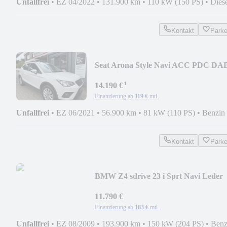
Unfallfrei
•
EZ 04/2022
•
131.900 km
•
110 kW (150 PS)
•
Dies
Kontakt
Park
Seat Arona Style Navi ACC PDC DA
App Sitzh. Mirror
¹
14.190 €
Finanzierung ab
119 €
mtl.
Unfallfrei
•
EZ 06/2021
•
56.900 km
•
81 kW (110 PS)
•
Benzin
Kontakt
Park
BMW Z4 sdrive 23 i Sprt Navi Leder
Sitzh Klima PDC
11.790 €
Finanzierung ab
183 €
mtl.
Unfallfrei
•
EZ 08/2009
•
193.900 km
•
150 kW (204 PS)
•
Benz