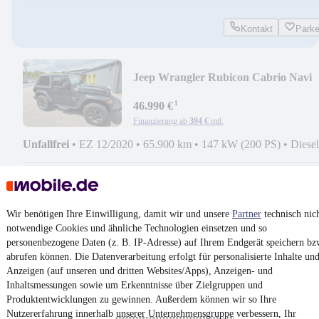
Kontakt
Park
Jeep Wrangler Rubicon Cabrio Navi
DAB Keyl. Apple GRA
¹
46.990 €
Finanzierung ab
394 €
mtl.
Unfallfrei
•
EZ 12/2020
•
65.900 km
•
147 kW (200 PS)
•
Diesel
Kontakt
Park
¹
MwSt. ausweisbar
Wir benötigen Ihre Einwilligung, damit wir und unsere
Partner
technisch nic
notwendige Cookies und ähnliche Technologien einsetzen und so
personenbezogene Daten (z. B. IP-Adresse) auf Ihrem Endgerät speichern bz
abrufen können. Die Datenverarbeitung erfolgt für personalisierte Inhalte un
Anzeigen (auf unseren und dritten Websites/Apps), Anzeigen- und
Inhaltsmessungen sowie um Erkenntnisse über Zielgruppen und
4.6 Sterne
Produktentwicklungen zu gewinnen. Außerdem können wir so Ihre
App installieren
Nutze mobile.de schnell und einfach
Nutzererfahrung innerhalb
unserer Unternehmensgruppe
verbessern, Ihr