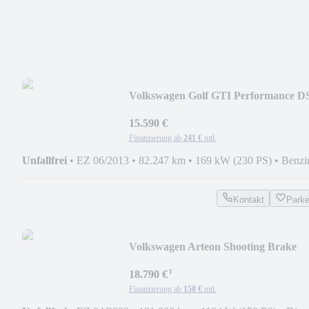
Volkswagen Golf GTI Performance D
Vollleder Bi-Xenon DCC
15.590 €
Finanzierung ab
241 €
mtl.
Unfallfrei
•
EZ 06/2013
•
82.247 km
•
169 kW (230 PS)
•
Benzi
Kontakt
Park
Volkswagen Arteon Shooting Brake
Black Navi Virtual App LED
¹
18.790 €
Finanzierung ab
158 €
mtl.