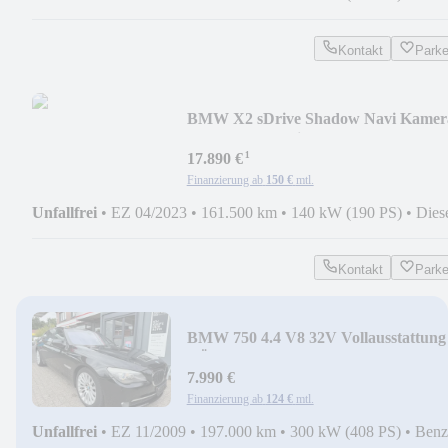
Kontakt
Park
BMW X2 sDrive Shadow Navi Kamer
LED Head-up Sitzh P
¹
17.890 €
Finanzierung ab
150 €
mtl.
Unfallfrei
•
EZ 04/2023
•
161.500 km
•
140 kW (190 PS)
•
Dies
Kontakt
Park
BMW 750 4.4 V8 32V Vollausstattung
TÜV neu
7.990 €
Finanzierung ab
124 €
mtl.
Unfallfrei
•
EZ 11/2009
•
197.000 km
•
300 kW (408 PS)
•
Benz