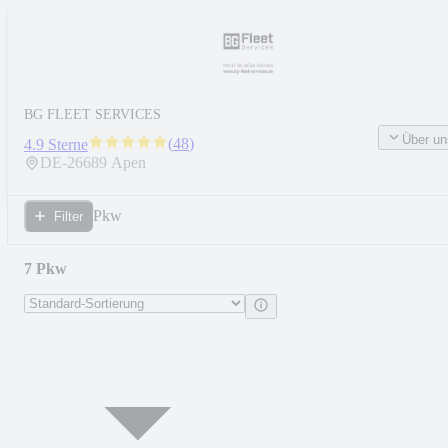
BG FLEET SERVICES
Über un
(
48
)
4.9 Sterne
DE-
26689
Apen
Pkw
Filter
7 Pkw