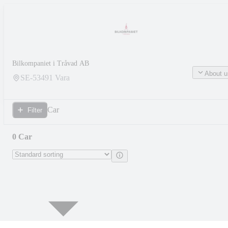
Bilkompaniet i Tråvad AB
About u
SE-
53491
Vara
Car
Filter
0 Car