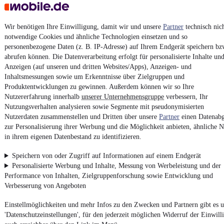
Wir benötigen Ihre Einwilligung, damit wir und unsere
Partner
technisch nic
notwendige Cookies und ähnliche Technologien einsetzen und so
personenbezogene Daten (z. B. IP-Adresse) auf Ihrem Endgerät speichern bz
No ads found
abrufen können. Die Datenverarbeitung erfolgt für personalisierte Inhalte un
Anzeigen (auf unseren und dritten Websites/Apps), Anzeigen- und
Inhaltsmessungen sowie um Erkenntnisse über Zielgruppen und
Produktentwicklungen zu gewinnen. Außerdem können wir so Ihre
¹
VAT reclaimable
Nutzererfahrung innerhalb
unserer Unternehmensgruppe
verbessern, Ihr
Nutzungsverhalten analysieren sowie Segmente mit pseudonymisierten
Nutzerdaten zusammenstellen und Dritten über unsere
Partner
einen Datenabg
zur Personalisierung ihrer Werbung und die Möglichkeit anbieten, ähnliche N
in ihrem eigenen Datenbestand zu identifizieren.
4.6 stars
Install the app
Speichern von oder Zugriff auf Informationen auf einem Endgerät
The fastest, easiest way to mobile.de
Personalisierte Werbung und Inhalte, Messung von Werbeleistung und der
Performance von Inhalten, Zielgruppenforschung sowie Entwicklung und
Verbesserung von Angeboten
Imprint
Einstellmöglichkeiten und mehr Infos zu den Zwecken und Partnern gibt es u
General Terms and Conditions
'Datenschutzeinstellungen', für den jederzeit möglichen Widerruf der Einwill
Vertrag widerrufen (Deutsch)