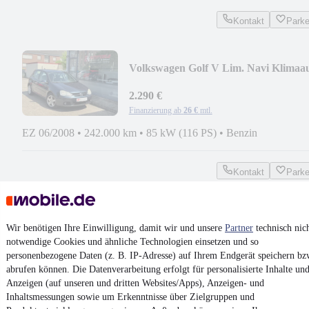
Kontakt
Park
Volkswagen Golf V Lim. Navi Klimaau
5 Türer 2.Hand
2.290 €
Finanzierung ab
26 €
mtl.
EZ 06/2008
•
242.000 km
•
85 kW (116 PS)
•
Benzin
Kontakt
Park
¹
MwSt. ausweisbar
Wir benötigen Ihre Einwilligung, damit wir und unsere
Partner
technisch nic
notwendige Cookies und ähnliche Technologien einsetzen und so
personenbezogene Daten (z. B. IP-Adresse) auf Ihrem Endgerät speichern bz
abrufen können. Die Datenverarbeitung erfolgt für personalisierte Inhalte un
4.6 Sterne
Anzeigen (auf unseren und dritten Websites/Apps), Anzeigen- und
App installieren
Nutze mobile.de schnell und einfach
Inhaltsmessungen sowie um Erkenntnisse über Zielgruppen und