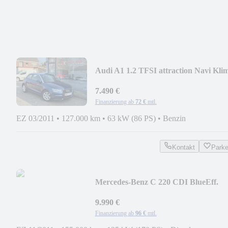
Audi A1 1.2 TFSI attraction Navi Kli
Alu
7.490 €
Finanzierung ab
72 €
mtl.
EZ 03/2011
•
127.000 km
•
63 kW (86 PS)
•
Benzin
Kontakt
Park
Mercedes-Benz C 220 CDI BlueEff.
Navi Pdc Alu
9.990 €
Finanzierung ab
96 €
mtl.