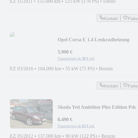
EZ 11/2011
•
155.000 km
•
125 kW (170 PS)
•
Diesel
Kontakt
Park
Opel Corsa E 1.4 Lenkradheizung
Sitzheizung 5 Türer
5.990 €
Finanzierung ab
58 €
mtl.
EZ 03/2016
•
104.000 km
•
55 kW (75 PS)
•
Benzin
Kontakt
Park
Skoda Yeti Ambition Plus Edition Pdc
1.Hand
6.490 €
Finanzierung ab
63 €
mtl.
EZ 05/2012
•
137.000 km
•
90 kW (122 PS)
•
Benzin