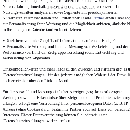
Produktentwicklungen zu gewinnen. Außerdem können wir so Ihre
Nutzererfahrung innerhalb
unserer Unternehmensgruppe
verbessern, Ihr
Nutzungsverhalten analysieren sowie Segmente mit pseudonymisierten
Impressum
Nutzerdaten zusammenstellen und Dritten über unsere
Partner
einen Datenabg
AGB
zur Personalisierung ihrer Werbung und die Möglichkeit anbieten, ähnliche N
in ihrem eigenen Datenbestand zu identifizieren.
Vertrag widerrufen
Datenschutz
Speichern von oder Zugriff auf Informationen auf einem Endgerät
Personalisierte Werbung und Inhalte, Messung von Werbeleistung und der
Datenschutzeinstellungen
Performance von Inhalten, Zielgruppenforschung sowie Entwicklung und
Erklärung zur Barrierefreiheit
Verbesserung von Angeboten
Report Security Vulnerability (English)
Einstellmöglichkeiten und mehr Infos zu den Zwecken und Partnern gibt es u
'Datenschutzeinstellungen', für den jederzeit möglichen Widerruf der Einwill
Powered by
auch erreichbar über den Link im Menü.
Für die Auswahl und Messung einfacher Anzeigen (sog. kontextbezogene
Werbung) sowie um Erkenntnisse über Zielgruppen und Produktentwicklung
Ob
Neuwagen
,
Gebrauchtwagen
oder
Leasing-Angebote
: Alle
Fahrzeuge gibt es bei mobile.de
erlangen, erfolgt eine Verarbeitung Ihrer personenbezogenen Daten (z. B. IP-
Adresse) ohne Cookies durch bestimmte Partner auch auf Basis von berechtig
Interessen. Dieser Datenverarbeitung können Sie jederzeit unter
'Datenschutzeinstellungen' widersprechen.