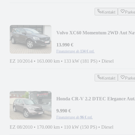
Kontakt
Park
Volvo XC60 Momentum 2WD Aut Na
Xenon Pdc Euro6
13.990 €
Finanzierung ab
134 €
mtl.
EZ 10/2014
•
163.000 km
•
133 kW (181 PS)
•
Diesel
Kontakt
Park
Honda CR-V 2.2 DTEC Elegance Aut
PDC Euro5 1.Hand
9.990 €
Finanzierung ab
96 €
mtl.
EZ 08/2010
•
170.000 km
•
110 kW (150 PS)
•
Diesel