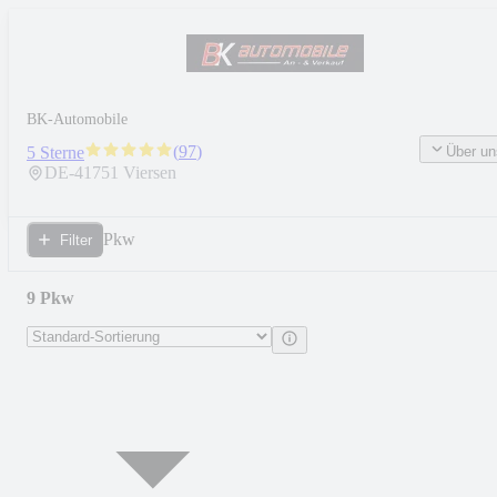
BK-Automobile
(
97
)
Über un
5 Sterne
DE-
41751
Viersen
Pkw
Filter
9 Pkw