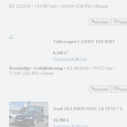
EZ 12/2010
•
131.997 km
•
110 kW (150 PS)
•
Benzin
Kontakt
Park
Volkswagen CADDY TDI BMT
KASTEN ECO PROFI * KLIMA * 1.
¹
HAND
8.290 €
Finanzierung ab
88 €
mtl.
Beschädigt
•
Unfallfahrzeug
•
EZ 06/2019
•
79.072 km
•
75 kW (102 PS)
•
Diesel
Kontakt
Park
Audi A6 LIMOUSINE 2.0 TFSI * 2.
HAND * TOP
10.390 €
Finanzierung ab
111 €
mtl.