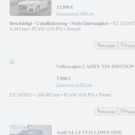
ADVANCED
13.990 €
Finanzierung ab
149 €
mtl.
Beschädigt
•
Unfallfahrzeug
•
Nicht fahrtauglich
•
EZ 10/202
4.343 km
•
85 kW (116 PS)
•
Benzin
Kontakt
Park
Volkswagen CADDY TDI 4MOTION
JAKO-O EDITION * 1. HAND
7.990 €
Finanzierung ab
85 €
mtl.
EZ 10/2013
•
264.085 km
•
81 kW (110 PS)
•
Diesel
Kontakt
Park
Audi A4 2.0 TFSI LIMOUSINE