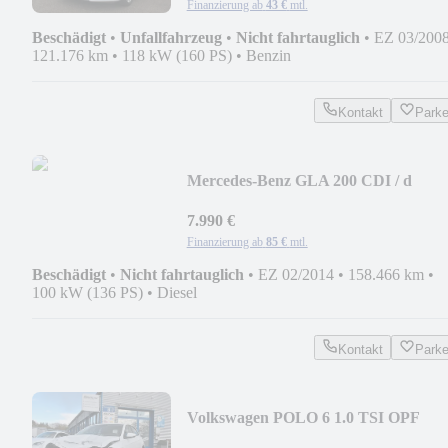
Finanzierung ab
43 €
mtl.
Beschädigt
•
Unfallfahrzeug
•
Nicht fahrtauglich
•
EZ 03/200
121.176 km
•
118 kW (160 PS)
•
Benzin
Kontakt
Park
Mercedes-Benz GLA 200 CDI / d
URBAN * HOCHDRUCKPUMPE
DEFEKT
7.990 €
Finanzierung ab
85 €
mtl.
Beschädigt
•
Nicht fahrtauglich
•
EZ 02/2014
•
158.466 km
•
100 kW (136 PS)
•
Diesel
Kontakt
Park
Volkswagen POLO 6 1.0 TSI OPF
COMFORTLINE * 2. HAND