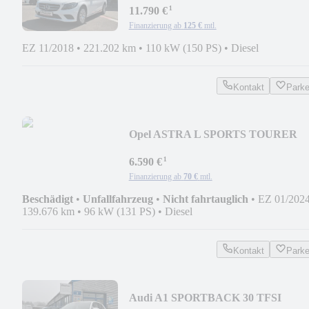
¹
11.790 €
Finanzierung ab
125 €
mtl.
EZ 11/2018
•
221.202 km
•
110 kW (150 PS)
•
Diesel
Kontakt
Park
Opel ASTRA L SPORTS TOURER
BUSINESS ELEGANCE
¹
6.590 €
Finanzierung ab
70 €
mtl.
Beschädigt
•
Unfallfahrzeug
•
Nicht fahrtauglich
•
EZ 01/202
139.676 km
•
96 kW (131 PS)
•
Diesel
Kontakt
Park
Audi A1 SPORTBACK 30 TFSI