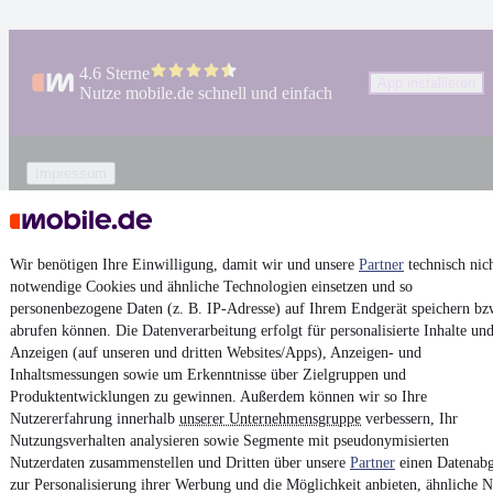
4.6 Sterne
App installieren
Nutze mobile.de schnell und einfach
Impressum
AGB
Vertrag widerrufen
Wir benötigen Ihre Einwilligung, damit wir und unsere
Partner
technisch nic
Datenschutz
notwendige Cookies und ähnliche Technologien einsetzen und so
Datenschutzeinstellungen
personenbezogene Daten (z. B. IP-Adresse) auf Ihrem Endgerät speichern bz
abrufen können. Die Datenverarbeitung erfolgt für personalisierte Inhalte un
Erklärung zur Barrierefreiheit
Anzeigen (auf unseren und dritten Websites/Apps), Anzeigen- und
Report Security Vulnerability (English)
Inhaltsmessungen sowie um Erkenntnisse über Zielgruppen und
Produktentwicklungen zu gewinnen. Außerdem können wir so Ihre
Nutzererfahrung innerhalb
unserer Unternehmensgruppe
verbessern, Ihr
Powered by
Nutzungsverhalten analysieren sowie Segmente mit pseudonymisierten
Nutzerdaten zusammenstellen und Dritten über unsere
Partner
einen Datenabg
zur Personalisierung ihrer Werbung und die Möglichkeit anbieten, ähnliche N
Noch mehr
neue Autos
unterschiedlicher Marken, auch als