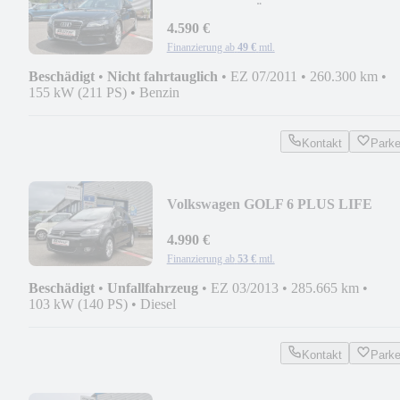
QUATTRO * ÖLDRUCKPROBLE
4.590 €
Finanzierung ab
49 €
mtl.
Beschädigt
•
Nicht fahrtauglich
•
EZ 07/2011
•
260.300 km
•
155 kW (211 PS)
•
Benzin
Kontakt
Park
Volkswagen GOLF 6 PLUS LIFE
4.990 €
Finanzierung ab
53 €
mtl.
Beschädigt
•
Unfallfahrzeug
•
EZ 03/2013
•
285.665 km
•
103 kW (140 PS)
•
Diesel
Kontakt
Park