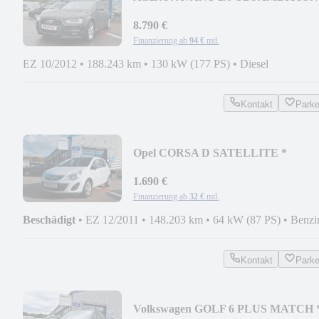
MOPF * 2. HAND
8.790 €
Finanzierung ab
94 €
mtl.
EZ 10/2012
•
188.243 km
•
130 kW (177 PS)
•
Diesel
Kontakt
Park
Opel CORSA D SATELLITE *
MOTORPROBLEM
1.690 €
Finanzierung ab
32 €
mtl.
Beschädigt
•
EZ 12/2011
•
148.203 km
•
64 kW (87 PS)
•
Benzi
Kontakt
Park
Volkswagen GOLF 6 PLUS MATCH 