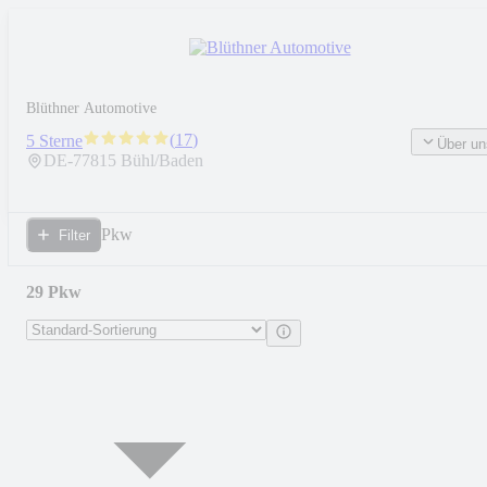
Blüthner Automotive
(
17
)
5 Sterne
Über un
DE-
77815
Bühl/Baden
Pkw
Filter
29 Pkw