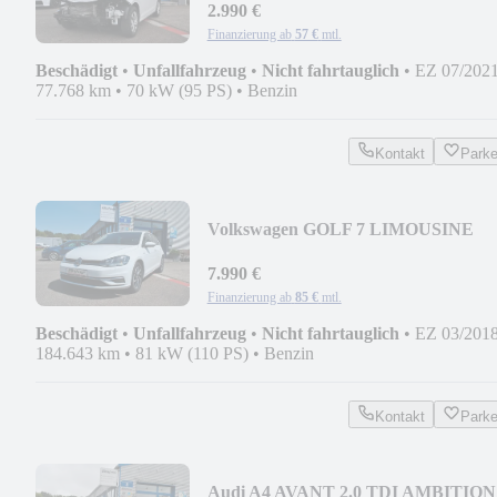
2.990 €
Finanzierung ab
57 €
mtl.
Beschädigt
•
Unfallfahrzeug
•
Nicht fahrtauglich
•
EZ 07/202
77.768 km
•
70 kW (95 PS)
•
Benzin
Kontakt
Park
Volkswagen GOLF 7 LIMOUSINE
JOIN * MOPF * 2. HAND
7.990 €
Finanzierung ab
85 €
mtl.
Beschädigt
•
Unfallfahrzeug
•
Nicht fahrtauglich
•
EZ 03/201
184.643 km
•
81 kW (110 PS)
•
Benzin
Kontakt
Park
Audi A4 AVANT 2.0 TDI AMBITION