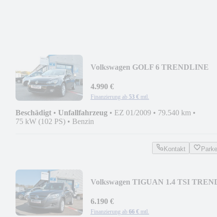
Volkswagen GOLF 6 TRENDLINE
AUTOMATIK
4.990 €
Finanzierung ab
53 €
mtl.
Beschädigt
•
Unfallfahrzeug
•
EZ 01/2009
•
79.540 km
•
75 kW (102 PS)
•
Benzin
Kontakt
Park
Volkswagen TIGUAN 1.4 TSI TREN
& FUN BMT
6.190 €
Finanzierung ab
66 €
mtl.