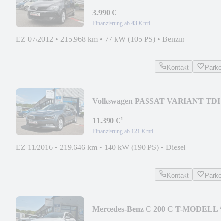
2. HAND
3.990 €
Finanzierung ab
43 €
mtl.
EZ 07/2012
•
215.968 km
•
77 kW (105 PS)
•
Benzin
Kontakt
Park
Volkswagen PASSAT VARIANT TDI
BMT 4-MOTION COMFORTLINE
¹
11.390 €
Finanzierung ab
121 €
mtl.
EZ 11/2016
•
219.646 km
•
140 kW (190 PS)
•
Diesel
Kontakt
Park
Mercedes-Benz C 200 C T-MODELL 
1. HAND