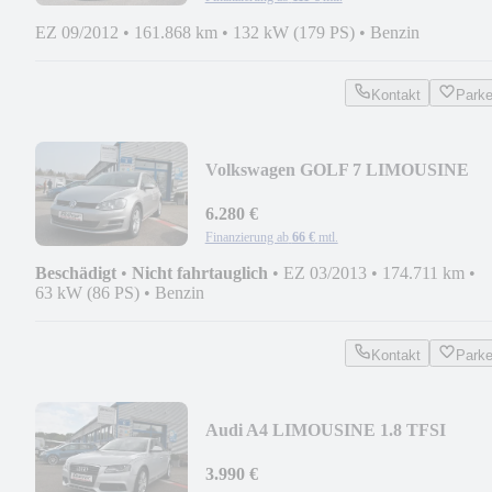
EZ 09/2012
•
161.868 km
•
132 kW (179 PS)
•
Benzin
Kontakt
Park
Volkswagen GOLF 7 LIMOUSINE
COMFORTLINE BMT *
MOTORSCHADEN
6.280 €
Finanzierung ab
66 €
mtl.
Beschädigt
•
Nicht fahrtauglich
•
EZ 03/2013
•
174.711 km
•
63 kW (86 PS)
•
Benzin
Kontakt
Park
Audi A4 LIMOUSINE 1.8 TFSI
AMBIENTE * 2. HAND
3.990 €