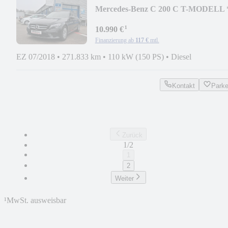
Mercedes-Benz C 200 C T-MODELL 
1. HAND
¹
10.990 €
Finanzierung ab
117 €
mtl.
EZ 07/2018
•
271.833 km
•
110 kW (150 PS)
•
Diesel
Kontakt
Park
Zurück
1/2
1
2
Weiter
¹
MwSt. ausweisbar