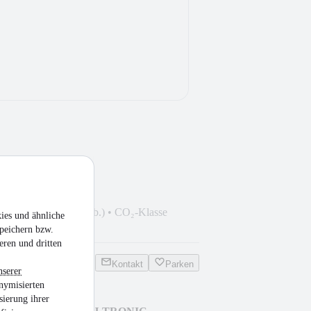
529 PS)
•
Benzin
•
241 g CO₂/km (komb.)
•
CO₂-Klasse
ies und ähnliche
peichern bzw.
eren und dritten
Kontakt
Parken
nserer
nymisierten
sierung ihrer