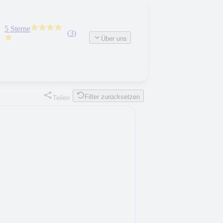
5 Sterne
(
3
)
Über uns
Filter zurücksetzen
Teilen