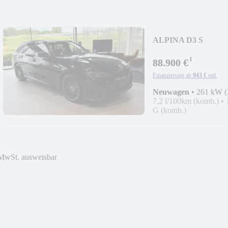
ALPINA D3 S
¹
88.900 €
Finanzierung ab
943 €
mtl.
Neuwagen
•
261 kW (
7,2 l/100km (komb.)
•
G (komb.)
MwSt. ausweisbar