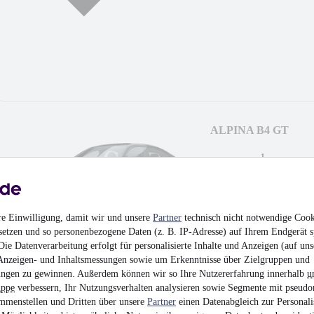
ALPINA B4 GT
¹
97.600 €
Finanzierung ab
1.035 €
mtl.
Neuwagen
•
389 kW (
10,6 l/100km (komb.)
re Einwilligung, damit wir und unsere
Partner
technisch nicht notwendige Cook
G (komb.)
setzen und so personenbezogene Daten (z. B. IP-Adresse) auf Ihrem Endgerät s
ie Datenverarbeitung erfolgt für personalisierte Inhalte und Anzeigen (auf uns
Anzeigen- und Inhaltsmessungen sowie um Erkenntnisse über Zielgruppen und
ngen zu gewinnen. Außerdem können wir so Ihre Nutzererfahrung innerhalb
u
uppe
verbessern, Ihr Nutzungsverhalten analysieren sowie Segmente mit pseudo
mmenstellen und Dritten über unsere
Partner
einen Datenabgleich zur Personali