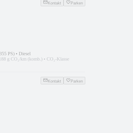
Kontakt
Parken
355 PS)
•
Diesel
188 g CO₂/km (komb.)
•
CO₂-Klasse
Kontakt
Parken