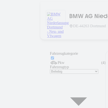
BMW AG Niede
Vfwagen
DE-
44263
Dortmund
Fahrzeugkategorie
Pkw
(
4
)
Fahrzeugtyp