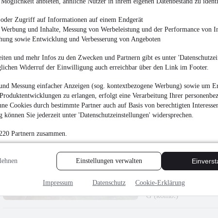
ALPINA XB7 MAN
Möglichkeit anbieten, ähnliche Nutzer in ihrem eigenen Datenbestand zu identi
¹
oder Zugriff auf Informationen auf einem Endgerät
179.000 €
e Werbung und Inhalte, Messung von Werbeleistung und der Performance von In
Finanzierung ab
1.898 €
mtl.
chung sowie Entwicklung und Verbesserung von Angeboten
Neuwagen
•
457 kW (
iten und mehr Infos zu den Zwecken und Partnern gibt es unter 'Datenschutzein
12,8 l/100km (komb.)
G (komb.)
glichen Widerruf der Einwilligung auch erreichbar über den Link im Footer.
und Messung einfacher Anzeigen (sog. kontextbezogene Werbung) sowie um Er
Produktentwicklungen zu erlangen, erfolgt eine Verarbeitung Ihrer personenbe
ne Cookies durch bestimmte Partner auch auf Basis von berechtigten Interesse
 können Sie jederzeit unter 'Datenschutzeinstellungen' widersprechen.
ALPINA D3 S
 220 Partnern zusammen.
¹
83.990 €
lehnen
Einstellungen verwalten
Einvers
Finanzierung ab
891 €
mtl.
Neuwagen
•
261 kW (
Impressum
Datenschutz
Cookie-Erklärung
7,2 l/100km (komb.)
•
G (komb.)