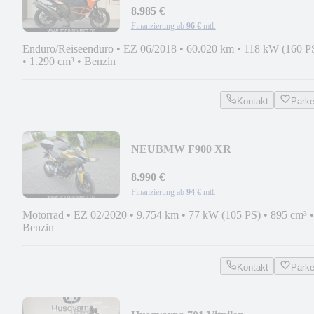
8.985 €
Finanzierung ab
96 €
mtl.
Enduro/Reiseenduro
•
EZ 06/2018
•
60.020 km
•
118 kW (160 P
•
1.290 cm³
•
Benzin
Kontakt
Park
NEU
BMW F900 XR
8.990 €
Finanzierung ab
94 €
mtl.
Motorrad
•
EZ 02/2020
•
9.754 km
•
77 kW (105 PS)
•
895 cm³
•
Benzin
Kontakt
Park