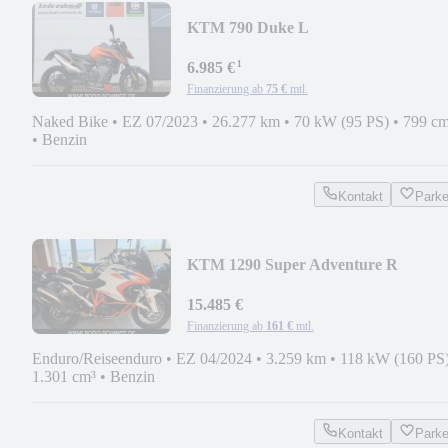
KTM 790 Duke L
¹
6.985 €
Finanzierung ab
75 €
mtl.
Naked Bike
•
EZ 07/2023
•
26.277 km
•
70 kW (95 PS)
•
799 cm
•
Benzin
Kontakt
Park
KTM 1290 Super Adventure R
TECHPACK
15.485 €
Finanzierung ab
161 €
mtl.
Enduro/Reiseenduro
•
EZ 04/2024
•
3.259 km
•
118 kW (160 PS
1.301 cm³
•
Benzin
Kontakt
Park