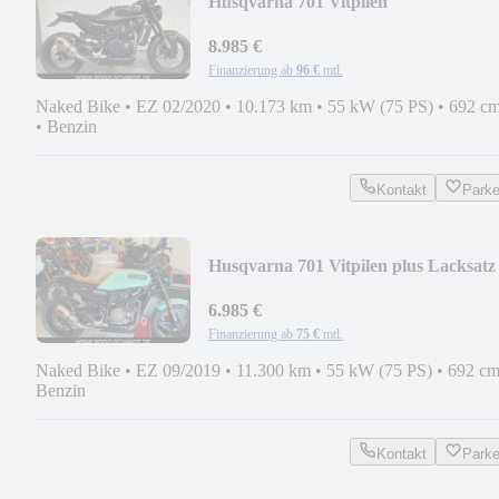
Husqvarna 701 Vitpilen
8.985 €
Finanzierung ab
96 €
mtl.
Naked Bike
•
EZ 02/2020
•
10.173 km
•
55 kW (75 PS)
•
692 cm
•
Benzin
Kontakt
Park
Husqvarna 701 Vitpilen plus Lacksatz 
MINT
6.985 €
Finanzierung ab
75 €
mtl.
Naked Bike
•
EZ 09/2019
•
11.300 km
•
55 kW (75 PS)
•
692 cm
Benzin
Kontakt
Park