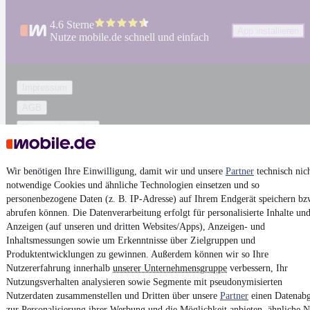
4.6 Sterne
App installieren
Nutze mobile.de schnell und einfach
Impressum
AGB
Vertrag widerrufen
Datenschutz
Datenschutzeinstellungen
Wir benötigen Ihre Einwilligung, damit wir und unsere
Partner
technisch nic
notwendige Cookies und ähnliche Technologien einsetzen und so
Erklärung zur Barrierefreiheit
personenbezogene Daten (z. B. IP-Adresse) auf Ihrem Endgerät speichern bz
Report Security Vulnerability (English)
abrufen können. Die Datenverarbeitung erfolgt für personalisierte Inhalte un
Anzeigen (auf unseren und dritten Websites/Apps), Anzeigen- und
Inhaltsmessungen sowie um Erkenntnisse über Zielgruppen und
Powered by
Produktentwicklungen zu gewinnen. Außerdem können wir so Ihre
Nutzererfahrung innerhalb
unserer Unternehmensgruppe
verbessern, Ihr
Nutzungsverhalten analysieren sowie Segmente mit pseudonymisierten
Noch mehr
neue Autos
unterschiedlicher Marken, auch als
Nutzerdaten zusammenstellen und Dritten über unsere
Partner
einen Datenabg
Leasing-Angebote
, gibt es bei mobile.de
zur Personalisierung ihrer Werbung und die Möglichkeit anbieten, ähnliche N