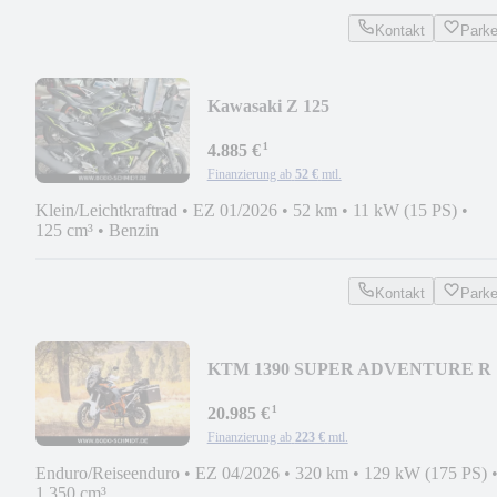
Kontakt
Park
Kawasaki Z 125
¹
4.885 €
Finanzierung ab
52 €
mtl.
Klein/Leichtkraftrad
•
EZ 01/2026
•
52 km
•
11 kW (15 PS)
•
125 cm³
•
Benzin
Kontakt
Park
KTM 1390 SUPER ADVENTURE R
*1. Hand*
¹
20.985 €
Finanzierung ab
223 €
mtl.
Enduro/Reiseenduro
•
EZ 04/2026
•
320 km
•
129 kW (175 PS)
1.350 cm³