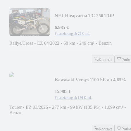
NEU
Husqvarna TC 250 TOP
ZUSTAND
6.985 €
Finanzierung ab
75 €
mtl.
Rallye/Cross
•
EZ 04/2022
•
68 km
•
249 cm³
•
Benzin
Kontakt
Park
Kawasaki Versys 1100 SE ab 4,85%
15.985 €
Finanzierung ab
170 €
mtl.
Tourer
•
EZ 03/2026
•
277 km
•
99 kW (135 PS)
•
1.099 cm³
•
Benzin
Kontakt
Park