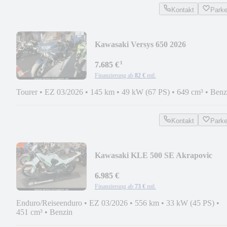
Kontakt
Park
Kawasaki Versys 650 2026
¹
7.685 €
Finanzierung ab
82 €
mtl.
Tourer
•
EZ 03/2026
•
145 km
•
49 kW (67 PS)
•
649 cm³
•
Benz
Kontakt
Park
Kawasaki KLE 500 SE Akrapovic
6.985 €
Finanzierung ab
73 €
mtl.
Enduro/Reiseenduro
•
EZ 03/2026
•
556 km
•
33 kW (45 PS)
•
451 cm³
•
Benzin