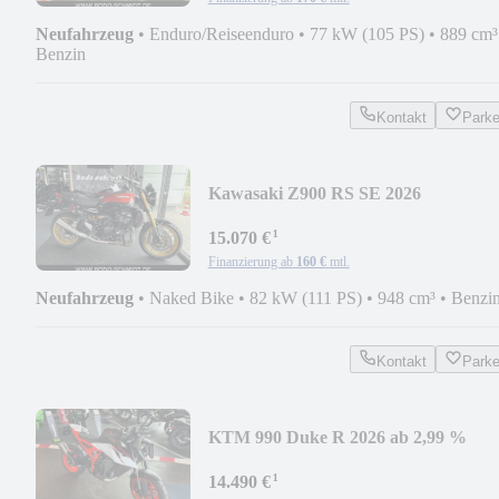
Neufahrzeug
•
Enduro/Reiseenduro
•
77 kW (105 PS)
•
889 cm³
Benzin
Kontakt
Park
Kawasaki Z900 RS SE 2026
¹
15.070 €
Finanzierung ab
160 €
mtl.
Neufahrzeug
•
Naked Bike
•
82 kW (111 PS)
•
948 cm³
•
Benzi
Kontakt
Park
KTM 990 Duke R 2026 ab 2,99 %
¹
14.490 €