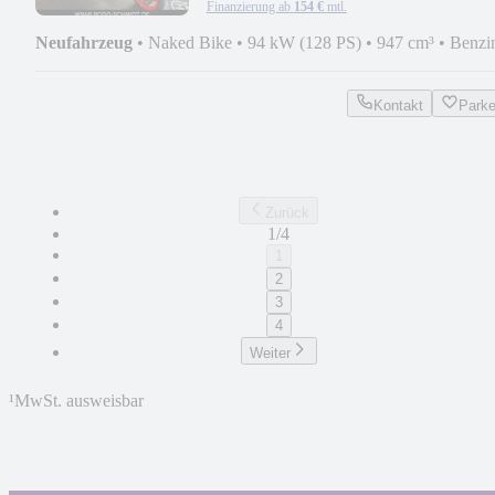
Finanzierung ab
154 €
mtl.
Neufahrzeug
•
Naked Bike
•
94 kW (128 PS)
•
947 cm³
•
Benzi
Kontakt
Park
Zurück
1/4
1
2
3
4
Weiter
¹
MwSt. ausweisbar