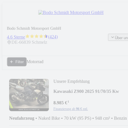
Bodo Schmidt Motorsport GmbH
(
424
)
4.6 Sterne
Über un
DE-
66839
Schmelz
Motorrad
Filter
Unsere Empfehlung
Kawasaki Z900 2025 91/70/35 Kw
¹
8.985 €
Finanzierung ab
96 €
mtl.
Neufahrzeug
•
Naked Bike
•
70 kW (95 PS)
•
948 cm³
•
Benzin