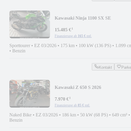
Kawasaki Ninja 1100 SX SE
¹
15.485 €
Finanzierung ab
165 €
mtl.
Sporttourer
•
EZ 03/2026
•
175 km
•
100 kW (136 PS)
•
1.099 c
•
Benzin
Kontakt
Park
Kawasaki Z 650 S 2026
¹
7.970 €
Finanzierung ab
85 €
mtl.
Naked Bike
•
EZ 03/2026
•
186 km
•
50 kW (68 PS)
•
649 cm³
•
Benzin