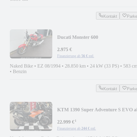
Kontakt
Park
Ducati Monster 600
2.975 €
Finanzierung ab
56 €
mtl.
Naked Bike
•
EZ 08/1994
•
28.850 km
•
24 kW (33 PS)
•
583 cm
•
Benzin
Kontakt
Park
KTM 1390 Super Adventure S EVO a
2,99 %
¹
22.999 €
Finanzierung ab
244 €
mtl.