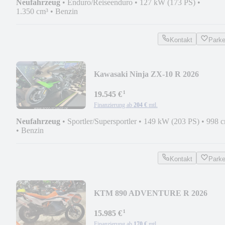
Neufahrzeug
•
Enduro/Reiseenduro
•
127 kW (173 PS)
•
1.350 cm³
•
Benzin
Kontakt
Park
Kawasaki Ninja ZX-10 R 2026
¹
19.545 €
Finanzierung ab
204 €
mtl.
Neufahrzeug
•
Sportler/Supersportler
•
149 kW (203 PS)
•
998 
•
Benzin
Kontakt
Park
KTM 890 ADVENTURE R 2026
¹
15.985 €
Finanzierung ab
170 €
mtl.