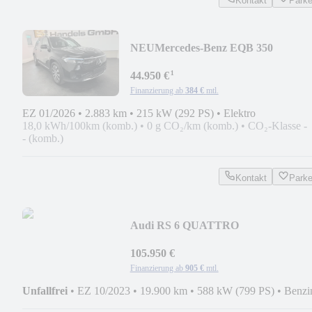
Kontakt
Park
NEU
Mercedes-Benz EQB 350
4M*PANO*AHK*HuD*DISTR
¹
PRO*DAB*LED*
44.950 €
Finanzierung ab
384 €
mtl.
EZ 01/2026
•
2.883 km
•
215 kW (292 PS)
•
Elektro
18,0 kWh/100km (komb.)
•
0 g CO₂/km (komb.)
•
CO₂-Klasse -
- (komb.)
Kontakt
Park
Audi RS 6 QUATTRO
PERFORMANCE*PANO*22
ZOLL*AHK*RS DYN
105.950 €
Finanzierung ab
905 €
mtl.
Unfallfrei
•
EZ 10/2023
•
19.900 km
•
588 kW (799 PS)
•
Benzi