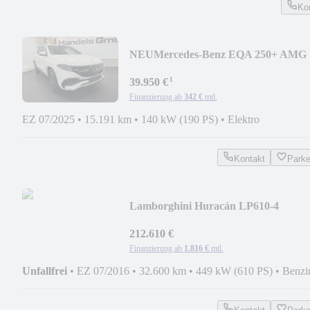
Ko
NEU
Mercedes-Benz EQA 250+ AMG
LINE*BURMESTER*360°
¹
KAM*LED*NAVI*
39.950 €
Finanzierung ab
342 €
mtl.
EZ 07/2025
•
15.191 km
•
140 kW (190 PS)
•
Elektro
Kontakt
Park
Lamborghini Huracán LP610-4
Spyder*AD
PERSONAM*KERAMIK*SENSO
212.610 €
Finanzierung ab
1.816 €
mtl.
Unfallfrei
•
EZ 07/2016
•
32.600 km
•
449 kW (610 PS)
•
Benzi