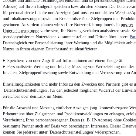
Cookies und ähnliche Technologien einsetzen und so personenbezogene Daten 
Adresse) auf Ihrem Endgerät speichern bzw. abrufen können. Die Datenverarb
für personalisierte Inhalte und Anzeigen (auf unseren und dritten Websites/A
und Inhaltsmessungen sowie um Erkenntnisse über Zielgruppen und Produkt
gewinnen. Außerdem können wir so Ihre Nutzererfahrung innerhalb
unserer
Unternehmensgruppe
verbessern, Ihr Nutzungsverhalten analysieren sowie S
pseudonymisierten Nutzerdaten zusammenstellen und Dritten über unsere
Par
Datenabgleich zur Personalisierung ihrer Werbung und die Möglichkeit anbiet
Nutzer in ihrem eigenen Datenbestand zu identifizieren.
Speichern von oder Zugriff auf Informationen auf einem Endgerät
Personalisierte Werbung und Inhalte, Messung von Werbeleistung und der
Inhalten, Zielgruppenforschung sowie Entwicklung und Verbesserung von A
Einstellmöglichkeiten und mehr Infos zu den Zwecken und Partnern gibt es u
'Datenschutzeinstellungen', für den jederzeit möglichen Widerruf der Einwil
erreichbar über den Link im Menü.
Für die Auswahl und Messung einfacher Anzeigen (sog. kontextbezogene We
Erkenntnisse über Zielgruppen und Produktentwicklungen zu erlangen, erfolg
Verarbeitung Ihrer personenbezogenen Daten (z. B. IP-Adresse) ohne Cookie
bestimmte Partner auch auf Basis von berechtigten Interessen. Dieser Datenv
können Sie jederzeit unter 'Datenschutzeinstellungen' widersprechen.