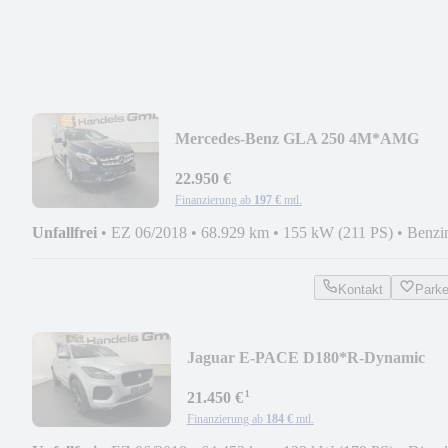
Mercedes-Benz GLA 250 4M*AMG
LINE*PANO*LED*NAVI*KAMERA*
ZOLL
22.950 €
Finanzierung ab
197 €
mtl.
Unfallfrei
•
EZ 06/2018
•
68.929 km
•
155 kW (211 PS)
•
Benzi
Kontakt
Park
Jaguar E-PACE D180*R-Dynamic
S*AWD*LEDER*LED*KAMERA*
¹
21.450 €
Finanzierung ab
184 €
mtl.