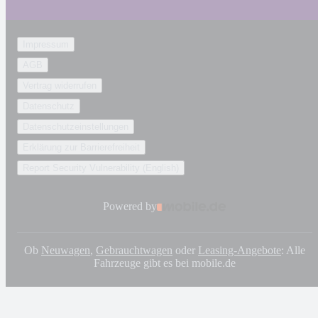
Impressum
AGB
Vertrag widerrufen
Datenschutz
Datenschutzeinstellungen
Erklärung zur Barrierefreiheit
Report Security Vulnerability (English)
Powered by
Ob
Neuwagen
,
Gebrauchtwagen
oder
Leasing-Angebote
: Alle
Fahrzeuge gibt es bei mobile.de