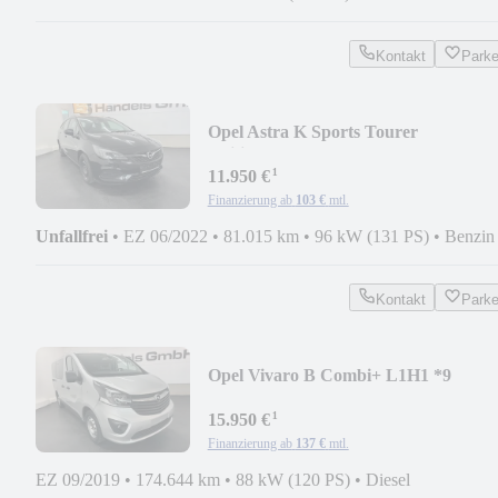
Kontakt
Park
Opel Astra K Sports Tourer
Edition*LED*KAMERA*DAB*SHZ
¹
11.950 €
Finanzierung ab
103 €
mtl.
Unfallfrei
•
EZ 06/2022
•
81.015 km
•
96 kW (131 PS)
•
Benzin
Kontakt
Park
Opel Vivaro B Combi+ L1H1 *9
SITZE*NAVI*KAMERA*AHK*
¹
15.950 €
Finanzierung ab
137 €
mtl.
EZ 09/2019
•
174.644 km
•
88 kW (120 PS)
•
Diesel