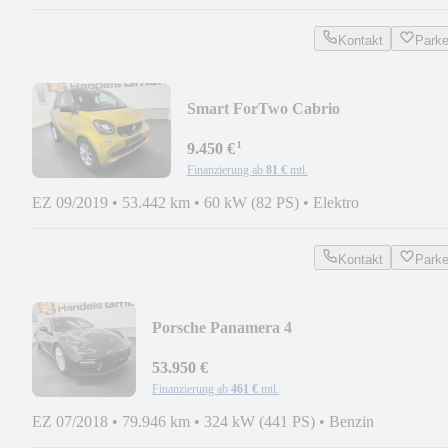
Kontakt
Park
Smart ForTwo Cabrio
EQ*PASSION*PDC*DAB*SHZ*BA
¹
90,6%!
9.450 €
Finanzierung ab
81 €
mtl.
EZ 09/2019
•
53.442 km
•
60 kW (82 PS)
•
Elektro
Kontakt
Park
Porsche Panamera 4
S*MATRIX*PANO*CHRONO*StHz*Spo
53.950 €
Finanzierung ab
461 €
mtl.
EZ 07/2018
•
79.946 km
•
324 kW (441 PS)
•
Benzin