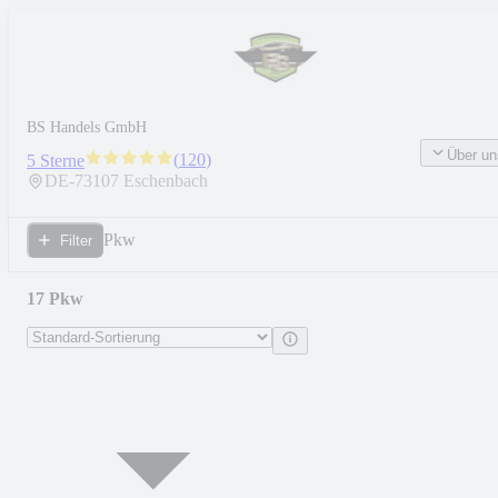
BS Handels GmbH
Über un
(
120
)
5 Sterne
DE-
73107
Eschenbach
Pkw
Filter
17 Pkw