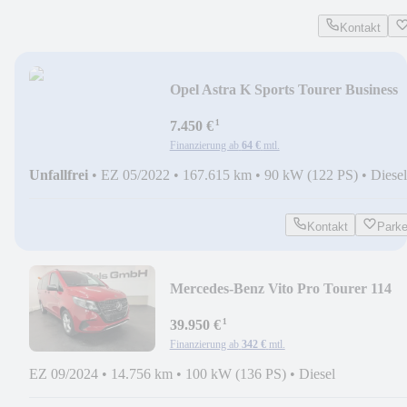
Kontakt
Opel Astra K Sports Tourer Business
*DAB*NAVI*PDC*AHK
¹
7.450 €
Finanzierung ab
64 €
mtl.
Unfallfrei
•
EZ 05/2022
•
167.615 km
•
90 kW (122 PS)
•
Diesel
Kontakt
Park
Mercedes-Benz Vito Pro Tourer 114
CDI lang*AHK 2.5T*KAM*9 SITZ
¹
39.950 €
Finanzierung ab
342 €
mtl.
EZ 09/2024
•
14.756 km
•
100 kW (136 PS)
•
Diesel