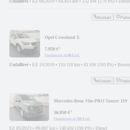
Unfallfrei
•
EZ 06/2019
•
64.453 km
•
132 kW (179 PS)
•
Diesel
Kontakt
Park
Opel Crossland X
Edition*KAMERA*NAVI*IntelliLink*PD
¹
7.950 €
Finanzierung ab
68 €
mtl.
Unfallfrei
•
EZ 10/2019
•
110.119 km
•
81 kW (110 PS)
•
Benzi
Kontakt
Park
Mercedes-Benz Vito PRO Tourer 119
EL*AHK*LED*LEDER*9SITZE*IL
¹
36.950 €
Finanzierung ab
316 €
mtl.
EZ 05/2023
•
99.097 km
•
140 kW (190 PS)
•
Diesel