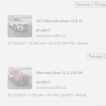
Kontakt
Park
NEU
Mercedes-Benz GLB 35
4M*PANO*MULTIBEAM*NAVI*SHZ*
¹
47.450 €
Finanzierung ab
406 €
mtl.
EZ 06/2025
•
20.962 km
•
225 kW (306 PS)
•
Benzin
Kontakt
Mercedes-Benz GLA 250 4M
AMG*PANO*NIGHT*MULTIBEAM*KA
¹
43.950 €
Finanzierung ab
376 €
mtl.
EZ 07/2025
•
3.263 km
•
165 kW (224 PS)
•
Benzin