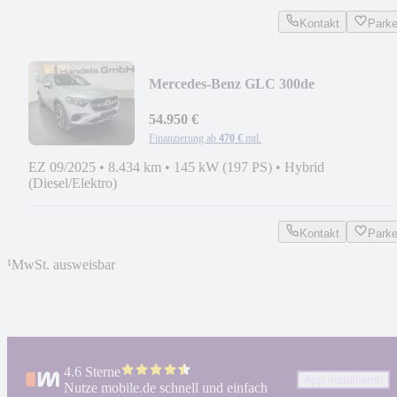
Kontakt
Park
Mercedes-Benz GLC 300de
4M*Avantgarde*PANO*LED*360°*AH
54.950 €
Finanzierung ab
470 €
mtl.
EZ 09/2025
•
8.434 km
•
145 kW (197 PS)
•
Hybrid
(Diesel/Elektro)
Kontakt
Park
¹
MwSt. ausweisbar
4.6 Sterne
App installieren
Nutze mobile.de schnell und einfach