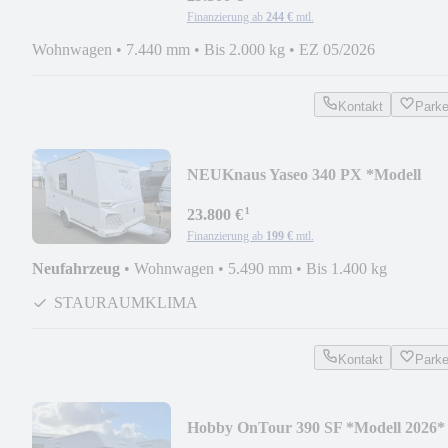
Finanzierung ab
244 €
mtl.
Wohnwagen
•
7.440 mm
•
Bis 2.000 kg
•
EZ 05/2026
Kontakt
Park
NEU
Knaus Yaseo 340 PX *Modell
2025*
¹
23.800 €
Finanzierung ab
199 €
mtl.
Neufahrzeug
•
Wohnwagen
•
5.490 mm
•
Bis 1.400 kg
STAURAUMKLIMA
Kontakt
Park
Hobby OnTour 390 SF *Modell 2026*