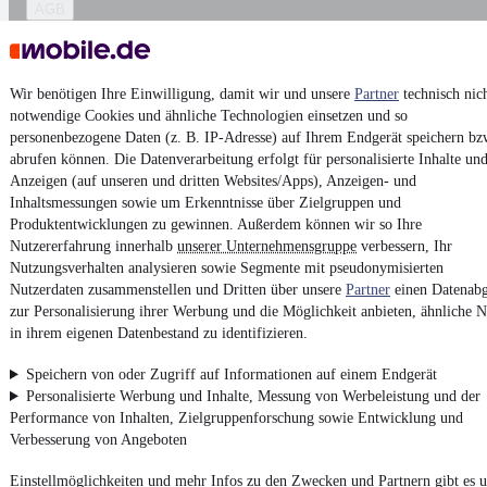
AGB
Vertrag widerrufen
Datenschutz
Wir benötigen Ihre Einwilligung, damit wir und unsere
Partner
technisch nic
Datenschutzeinstellungen
notwendige Cookies und ähnliche Technologien einsetzen und so
Erklärung zur Barrierefreiheit
personenbezogene Daten (z. B. IP-Adresse) auf Ihrem Endgerät speichern bz
abrufen können. Die Datenverarbeitung erfolgt für personalisierte Inhalte un
Report Security Vulnerability (English)
Anzeigen (auf unseren und dritten Websites/Apps), Anzeigen- und
Inhaltsmessungen sowie um Erkenntnisse über Zielgruppen und
Produktentwicklungen zu gewinnen. Außerdem können wir so Ihre
Powered by
Nutzererfahrung innerhalb
unserer Unternehmensgruppe
verbessern, Ihr
Nutzungsverhalten analysieren sowie Segmente mit pseudonymisierten
Nutzerdaten zusammenstellen und Dritten über unsere
Partner
einen Datenabg
Ob
Neuwagen
,
Gebrauchtwagen
oder
Leasing-Angebote
: Alle
zur Personalisierung ihrer Werbung und die Möglichkeit anbieten, ähnliche N
Fahrzeuge gibt es bei mobile.de
in ihrem eigenen Datenbestand zu identifizieren.
Speichern von oder Zugriff auf Informationen auf einem Endgerät
Personalisierte Werbung und Inhalte, Messung von Werbeleistung und der
Performance von Inhalten, Zielgruppenforschung sowie Entwicklung und
Verbesserung von Angeboten
Einstellmöglichkeiten und mehr Infos zu den Zwecken und Partnern gibt es u