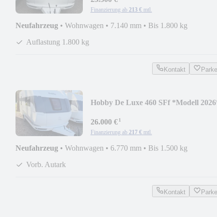
Finanzierung ab
213 €
mtl.
Neufahrzeug
•
Wohnwagen
•
7.140 mm
•
Bis 1.800 kg
Auflastung 1.800 kg
Kontakt
Park
Hobby De Luxe 460 SFf *Modell 2026
¹
26.000 €
Finanzierung ab
217 €
mtl.
Neufahrzeug
•
Wohnwagen
•
6.770 mm
•
Bis 1.500 kg
Vorb. Autark
Kontakt
Park