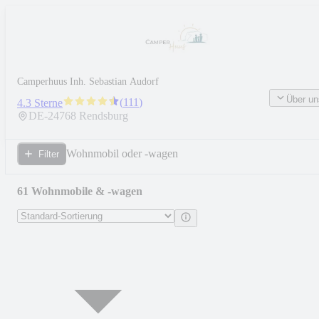
Camperhuus Inh. Sebastian Audorf
Über un
(
111
)
4.3 Sterne
DE-
24768
Rendsburg
Wohnmobil oder -wagen
Filter
61 Wohnmobile & -wagen