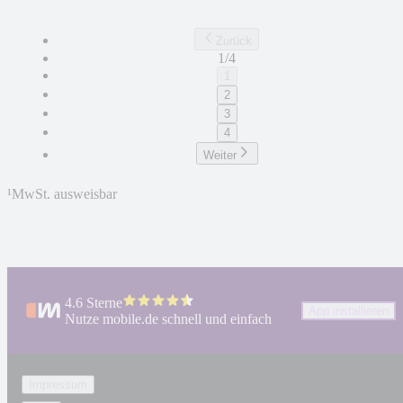
Zurück
1/4
1
2
3
4
Weiter
¹
MwSt. ausweisbar
4.6 Sterne
App installieren
Nutze mobile.de schnell und einfach
Impressum