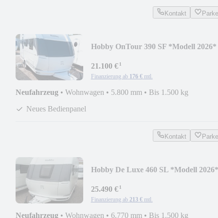
Kontakt
Park
Hobby OnTour 390 SF *Modell 2026*
¹
21.100 €
Finanzierung ab
176 €
mtl.
Neufahrzeug
•
Wohnwagen
•
5.800 mm
•
Bis 1.500 kg
Neues Bedienpanel
Kontakt
Park
Hobby De Luxe 460 SL *Modell 2026
¹
25.490 €
Finanzierung ab
213 €
mtl.
Neufahrzeug
•
Wohnwagen
•
6.770 mm
•
Bis 1.500 kg