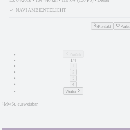
EZ 04/2018
•
104.446 km
•
110 kW (150 PS)
•
Diesel
NAVI AMBIENTELICHT
Kontakt
Park
Zurück
1/4
1
2
3
4
Weiter
¹
MwSt. ausweisbar