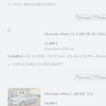
VOLL MB SCHECKHEFT
Kontakt
Park
Mercedes-Benz CLA 200 SB 3X AMG
LINE NIGHT LED MATT FOLIER
21.800 €
Finanzierung ab
232 €
mtl.
Unfallfrei
•
EZ 11/2018
•
79.727 km
•
115 kW (156 PS)
•
Benzi
UNFALLFREI/ SCHECKHEFT
Kontakt
Park
Mercedes-Benz C 200 BE 7GT
ELEGANCE NAVI ILS AHK SPOR
18 ALU
14.800 €