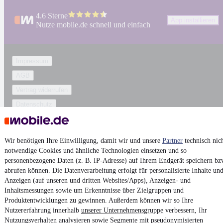
4.6 Sterne
App installieren
Nutze mobile.de schnell und einfach
Impressum
AGB
Vertrag widerrufen
Datenschutz
Datenschutzeinstellungen
Erklärung zur Barrierefreiheit
Wir benötigen Ihre Einwilligung, damit wir und unsere
Partner
technisch nic
Report Security Vulnerability (English)
notwendige Cookies und ähnliche Technologien einsetzen und so
personenbezogene Daten (z. B. IP-Adresse) auf Ihrem Endgerät speichern bz
abrufen können. Die Datenverarbeitung erfolgt für personalisierte Inhalte un
Powered by
Anzeigen (auf unseren und dritten Websites/Apps), Anzeigen- und
Inhaltsmessungen sowie um Erkenntnisse über Zielgruppen und
Produktentwicklungen zu gewinnen. Außerdem können wir so Ihre
Noch mehr
neue Autos
unterschiedlicher Marken, auch als
Nutzererfahrung innerhalb
unserer Unternehmensgruppe
verbessern, Ihr
Leasing-Angebote
, gibt es bei mobile.de
Nutzungsverhalten analysieren sowie Segmente mit pseudonymisierten