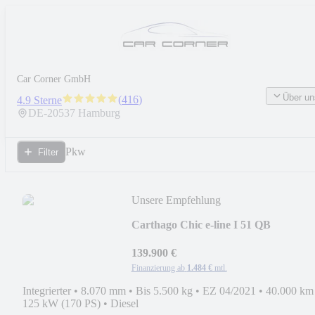
Car Corner GmbH
Über un
(
416
)
4.9 Sterne
DE-
20537
Hamburg
Pkw
Filter
Unsere Empfehlung
Carthago Chic e-line I 51 QB
MERCEDES 418 CDI 9GT 1.HAND
139.900 €
Finanzierung ab
1.484 €
mtl.
Integrierter
•
8.070 mm
•
Bis 5.500 kg
•
EZ 04/2021
•
40.000 km
125 kW (170 PS)
•
Diesel