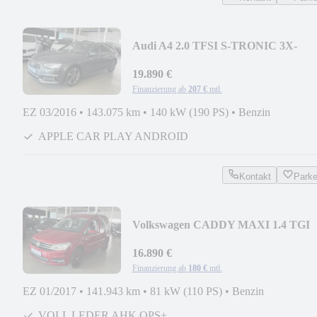
Audi A4 2.0 TFSI S-TRONIC 3X-
SLINE VIRTUAL LED VOLL
19.890 €
Finanzierung ab
207 €
mtl.
EZ 03/2016
•
143.075 km
•
140 kW (190 PS)
•
Benzin
APPLE CAR PLAY ANDROID
Kontakt
Park
Volkswagen CADDY MAXI 1.4 TGI
HIGHLINE SPORTPAKET ACC
VOLL
16.890 €
Finanzierung ab
180 €
mtl.
EZ 01/2017
•
141.943 km
•
81 kW (110 PS)
•
Benzin
VOLL LEDER AHK OPS+