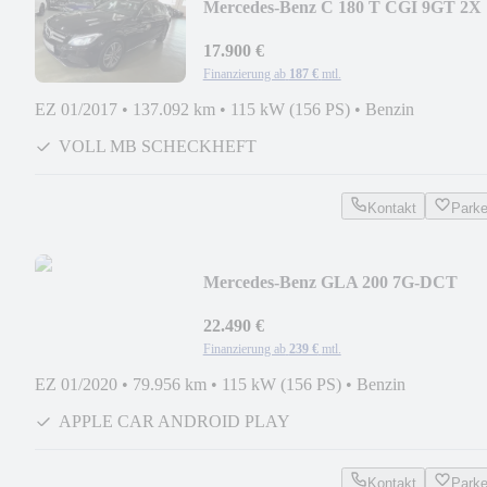
Mercedes-Benz C 180 T CGI 9GT 2X
AVANTGARDE PANO ILS NAVI A
17.900 €
Finanzierung ab
187 €
mtl.
EZ 01/2017
•
137.092 km
•
115 kW (156 PS)
•
Benzin
VOLL MB SCHECKHEFT
Kontakt
Park
Mercedes-Benz GLA 200 7G-DCT
SPORTPAKET URBAN NAVI LED
KAMERA
22.490 €
Finanzierung ab
239 €
mtl.
EZ 01/2020
•
79.956 km
•
115 kW (156 PS)
•
Benzin
APPLE CAR ANDROID PLAY
Kontakt
Park