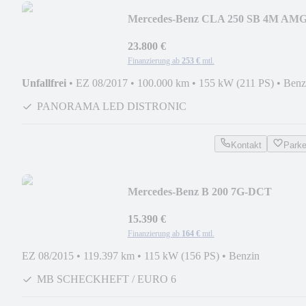
Mercedes-Benz CLA 250 SB 4M AM
LINE PEAK EDITION NIGHT VOL
23.800 €
Finanzierung ab
253 €
mtl.
Unfallfrei
•
EZ 08/2017
•
100.000 km
•
155 kW (211 PS)
•
Benz
PANORAMA LED DISTRONIC
Kontakt
Park
Mercedes-Benz B 200 7G-DCT
SPORTPAKET URBAN AMG NIGH
COMAND
15.390 €
Finanzierung ab
164 €
mtl.
EZ 08/2015
•
119.397 km
•
115 kW (156 PS)
•
Benzin
MB SCHECKHEFT / EURO 6