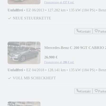
Finanzierung ab
157 €
mtl.
Unfallfrei
•
EZ 06/2013
•
127.282 km
•
135 kW (184 PS)
•
Benz
NEUE STEUERKETTE
Kontakt
Park
Mercedes-Benz C 200 9GT CABRIO 
AMG LINE AIRSCARF
360°KAMERA
26.900 €
Finanzierung ab
286 €
mtl.
Unfallfrei
•
EZ 04/2018
•
128.141 km
•
135 kW (184 PS)
•
Benz
VOLL MB SCHECKHEFT
Kontakt
Park