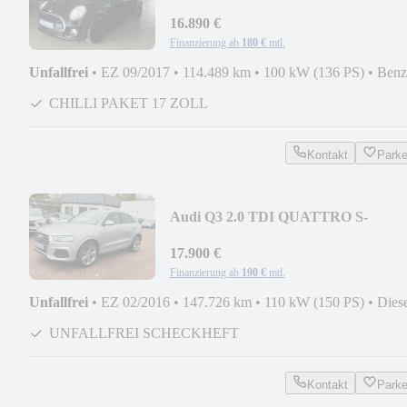
NAVI LED LEDER CHESTER
16.890 €
Finanzierung ab
180 €
mtl.
Unfallfrei
•
EZ 09/2017
•
114.489 km
•
100 kW (136 PS)
•
Benz
CHILLI PAKET 17 ZOLL
Kontakt
Park
Audi Q3 2.0 TDI QUATTRO S-
TRONIC S-LINE SPORTPAKET
17.900 €
Finanzierung ab
190 €
mtl.
Unfallfrei
•
EZ 02/2016
•
147.726 km
•
110 kW (150 PS)
•
Dies
UNFALLFREI SCHECKHEFT
Kontakt
Park