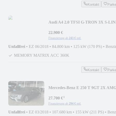
Kontakt
Park
Audi A4 2.0 TFSI G-TRON 3X S-LI
BLACK EDITION VOLL
22.900 €
Finanzierung ab
243 €
mtl.
Unfallfrei
•
EZ 06/2018
•
84.800 km
•
125 kW (170 PS)
•
Benzi
MEMORY MATRIX ACC 360K
Kontakt
Park
Mercedes-Benz E 250 T 9GT 2X AM
LINE DISTRONIC MEMORY 20
¹
ZOLL
27.700 €
Finanzierung ab
294 €
mtl.
Unfallfrei
•
EZ 03/2018
•
107.680 km
•
155 kW (211 PS)
•
Benz