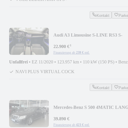
Kontakt
Park
Audi A3 Limousine S-LINE RS3 S-
SITZE PANO VIRTUAL LED
¹
22.900 €
Finanzierung ab
239 €
mtl.
Unfallfrei
•
EZ 11/2020
•
123.957 km
•
110 kW (150 PS)
•
Benz
NAVI PLUS VIRTUAL COCK
Kontakt
Park
Mercedes-Benz S 500 4MATIC LAN
PANORAMA BURMESTER
4XSITZKLIMA
39.890 €
Finanzierung ab
423 €
mtl.