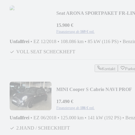
Seat ARONA SPORTPAKET FR-LI
DSG ACC LED BEATS KESSY
15.900 €
Finanzierung ab
169 €
mtl.
Unfallfrei
•
EZ 12/2018
•
108.086 km
•
85 kW (116 PS)
•
Benzi
VOLL SEAT SCHECKHEFT
Kontakt
Park
MINI Cooper S Cabrio NAVI PROF
LED LEDER ASSISTENZ+
17.490 €
Finanzierung ab
186 €
mtl.
Unfallfrei
•
EZ 06/2018
•
125.000 km
•
141 kW (192 PS)
•
Benz
2.HAND / SCHECKHEFT