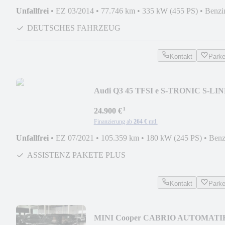
Unfallfrei
•
EZ 03/2014
•
77.746 km
•
335 kW (455 PS)
•
Benzi
DEUTSCHES FAHRZEUG
Kontakt
Park
Audi Q3 45 TFSI e S-TRONIC S-LI
ACC VIRTUAL LED KAM
¹
24.900 €
Finanzierung ab
264 €
mtl.
Unfallfrei
•
EZ 07/2021
•
105.359 km
•
180 kW (245 PS)
•
Benz
ASSISTENZ PAKETE PLUS
Kontakt
Park
MINI Cooper CABRIO AUTOMATI