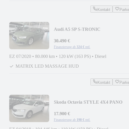
Kontakt
Park
Audi A5 SP S-TRONIC
SONDERLACKIERUNG S-LINE
MEGA VOLL
30.490 €
Finanzierung ab
324 €
mtl.
EZ 07/2020
•
80.000 km
•
120 kW (163 PS)
•
Diesel
MATRIX LED MASSAGE HUD
Kontakt
Park
Skoda Octavia STYLE 4X4 PANO
NEUER MOTOR / MEGA VOLL
17.900 €
Finanzierung ab
190 €
mtl.