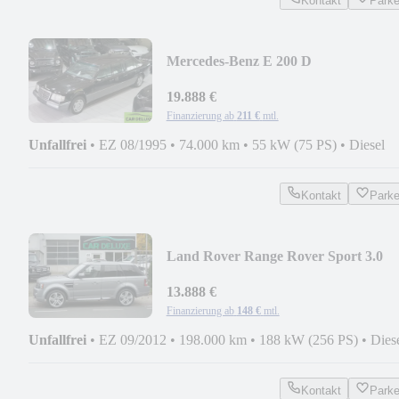
Kontakt
Park
Mercedes-Benz E 200 D
PULLMANN*NUR 74.000
KM*KLIMA*LEDER*
19.888 €
Finanzierung ab
211 €
mtl.
Unfallfrei
•
EZ 08/1995
•
74.000 km
•
55 kW (75 PS)
•
Diesel
Kontakt
Park
Land Rover Range Rover Sport 3.0
SDV6 RED EDITION*GLASDACH
13.888 €
Finanzierung ab
148 €
mtl.
Unfallfrei
•
EZ 09/2012
•
198.000 km
•
188 kW (256 PS)
•
Dies
Kontakt
Park