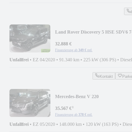
Land Rover Discovery 5 HSE SDV6 7
SITZER*PANORAMA*ACC*
32.888 €
Finanzierung ab
349 €
mtl.
Unfallfrei
•
EZ 04/2020
•
91.340 km
•
225 kW (306 PS)
•
Diesel
Kontakt
Park
Mercedes-Benz V 220
AVANTGARDE*LANG*8SITZ*E-
¹
TÜREN*
35.567 €
Finanzierung ab
378 €
mtl.
Unfallfrei
•
EZ 05/2020
•
148.000 km
•
120 kW (163 PS)
•
Dies