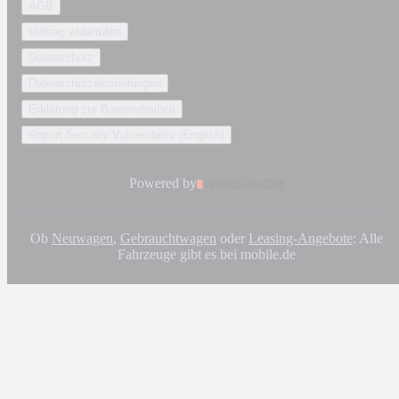
AGB
Vertrag widerrufen
Datenschutz
Datenschutzeinstellungen
Erklärung zur Barrierefreiheit
Report Security Vulnerability (English)
Powered by
Ob
Neuwagen
,
Gebrauchtwagen
oder
Leasing-Angebote
: Alle
Fahrzeuge gibt es bei mobile.de