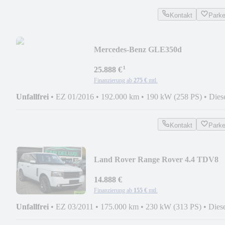
Kontakt
Park
Mercedes-Benz GLE350d
4Matic*AMG*PANO*SOFT-
¹
CLOS*DISTRON*HARMAN
25.888 €
Finanzierung ab
275 €
mtl.
Unfallfrei
•
EZ 01/2016
•
192.000 km
•
190 kW (258 PS)
•
Dies
Kontakt
Park
Land Rover Range Rover 4.4 TDV8
HSE
14.888 €
Finanzierung ab
155 €
mtl.
Unfallfrei
•
EZ 03/2011
•
175.000 km
•
230 kW (313 PS)
•
Dies