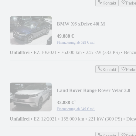
Kontakt
Park
BMW X6 xDrive 40i M
SPORT*PANO*LEDER ROT*HEAD
UP*21"
49.888 €
Finanzierung ab
529 €
mtl.
Unfallfrei
•
EZ 10/2021
•
76.000 km
•
245 kW (333 PS)
•
Benzi
Kontakt
Park
Land Rover Range Rover Velar 3.0
D300 AWD*LR SERVICE*1.HD*
¹
32.888 €
Finanzierung ab
349 €
mtl.
Unfallfrei
•
EZ 12/2021
•
155.000 km
•
221 kW (300 PS)
•
Dies