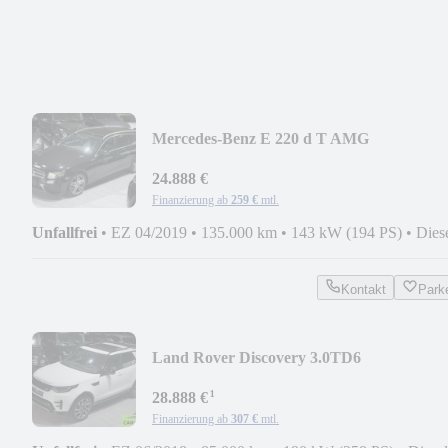
Mercedes-Benz E 220 d T AMG
LINE*PANORAMA*NAPPA*DISTRONI
24.888 €
Finanzierung ab
259 €
mtl.
Unfallfrei
•
EZ 04/2019
•
135.000 km
•
143 kW (194 PS)
•
Dies
Kontakt
Park
Land Rover Discovery 3.0TD6
HSE*DYNAMIC*7SITZ*PANO*ERSTL
¹
28.888 €
Finanzierung ab
307 €
mtl.