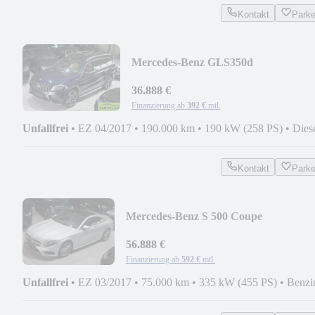
Kontakt
Park
Mercedes-Benz GLS350d
4M*AMG*PANO*B&O*SOFT-
CLOSE*SITZKLIMA*
36.888 €
Finanzierung ab
392 €
mtl.
Unfallfrei
•
EZ 04/2017
•
190.000 km
•
190 kW (258 PS)
•
Dies
Kontakt
Park
Mercedes-Benz S 500 Coupe
AMG*UNFALLFREI*ERSTLACK*
SERVICE*
56.888 €
Finanzierung ab
592 €
mtl.
Unfallfrei
•
EZ 03/2017
•
75.000 km
•
335 kW (455 PS)
•
Benzi