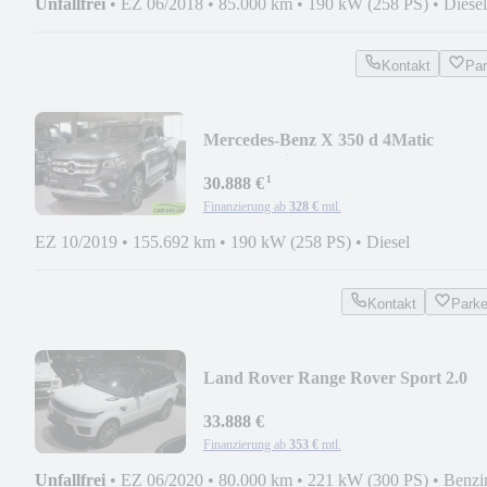
Unfallfrei
•
EZ 06/2018
•
85.000 km
•
190 kW (258 PS)
•
Diesel
Kontakt
Pa
Mercedes-Benz X 350 d 4Matic
Doppelkabine
¹
POWER*LEDER*LED*360°
30.888 €
Finanzierung ab
328 €
mtl.
EZ 10/2019
•
155.692 km
•
190 kW (258 PS)
•
Diesel
Kontakt
Park
Land Rover Range Rover Sport 2.0
P300 PANORAMA*KAMERA*21"
33.888 €
Finanzierung ab
353 €
mtl.
Unfallfrei
•
EZ 06/2020
•
80.000 km
•
221 kW (300 PS)
•
Benzi