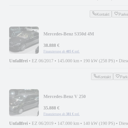
Kontakt
Park
Mercedes-Benz S350d 4M
LANG*AMG*PANO*9G*MASSAGE*SOF
CL*BURMES
38.888 €
Finanzierung ab
405 €
mtl.
Unfallfrei
•
EZ 06/2017
•
145.000 km
•
190 kW (258 PS)
•
Dies
Kontakt
Park
Mercedes-Benz V 250
EXTRALANG*AVANTGARDE*8SITZ*2
35.888 €
Finanzierung ab
381 €
mtl.
Unfallfrei
•
EZ 06/2019
•
147.000 km
•
140 kW (190 PS)
•
Dies