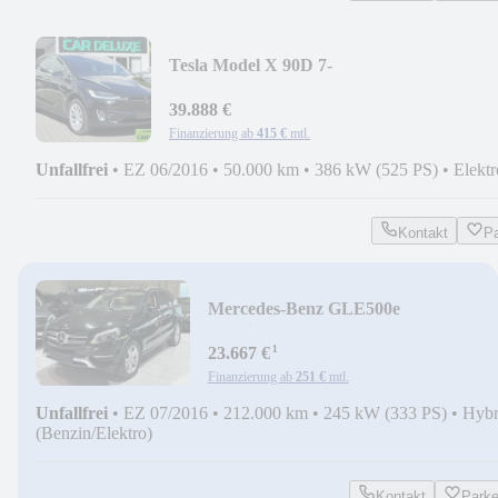
Tesla Model X 90D 7-
SITZER*AUTOBAHNPILOT*CCS*50.0
39.888 €
Finanzierung ab
415 €
mtl.
Unfallfrei
•
EZ 06/2016
•
50.000 km
•
386 kW (525 PS)
•
Elektr
Kontakt
P
Mercedes-Benz GLE500e
4Matic*SOFT-
¹
CL*MASSAGE*STANDH*DISTR*K
23.667 €
GO
Finanzierung ab
251 €
mtl.
Unfallfrei
•
EZ 07/2016
•
212.000 km
•
245 kW (333 PS)
•
Hybr
(Benzin/Elektro)
Kontakt
Park