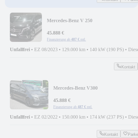
Mercedes-Benz V 250
EXTRALANG*AVANTGARDE*8SITZ*2
360°
45.888 €
Finanzierung ab
487 €
mtl.
Unfallfrei
•
EZ 08/2023
•
129.000 km
•
140 kW (190 PS)
•
Dies
Kontakt
Mercedes-Benz V300
AMG*PANO*DISTRON*AIRMATIC*
TÜREN*7SITZ*360
45.888 €
Finanzierung ab
487 €
mtl.
Unfallfrei
•
EZ 02/2022
•
150.000 km
•
174 kW (237 PS)
•
Dies
Kontakt
Park