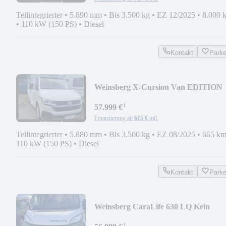
Teilintegrierter
•
5.890 mm
•
Bis 3.500 kg
•
EZ 12/2025
•
8.000 
•
110 kW (150 PS)
•
Diesel
Kontakt
Park
Weinsberg X-Cursion Van EDITION
PEPPER 500 MQ
¹
57.999 €
Finanzierung ab
615 €
mtl.
Teilintegrierter
•
5.880 mm
•
Bis 3.500 kg
•
EZ 08/2025
•
665 k
110 kW (150 PS)
•
Diesel
Kontakt
Park
Weinsberg CaraLife 630 LQ Kein
Mietwagen
¹