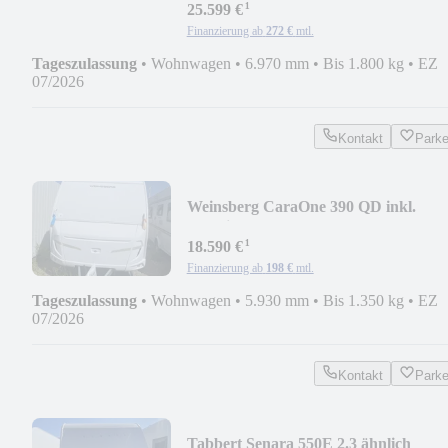
¹
25.599 €
Finanzierung ab
272 €
mtl.
Tageszulassung
•
Wohnwagen
•
6.970 mm
•
Bis 1.800 kg
•
EZ
07/2026
Kontakt
Park
Weinsberg CaraOne 390 QD inkl.
Markise
¹
18.590 €
Finanzierung ab
198 €
mtl.
Tageszulassung
•
Wohnwagen
•
5.930 mm
•
Bis 1.350 kg
•
EZ
07/2026
Kontakt
Park
Tabbert Senara 550E 2.3 ähnlich