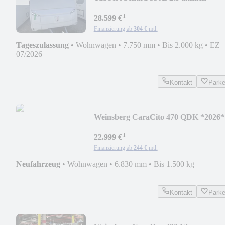
Cazadora
¹
28.599 €
Finanzierung ab
304 €
mtl.
Tageszulassung
•
Wohnwagen
•
7.750 mm
•
Bis 2.000 kg
•
EZ
07/2026
Kontakt
Park
Weinsberg CaraCito 470 QDK *2026*
¹
22.999 €
Finanzierung ab
244 €
mtl.
Neufahrzeug
•
Wohnwagen
•
6.830 mm
•
Bis 1.500 kg
Kontakt
Park