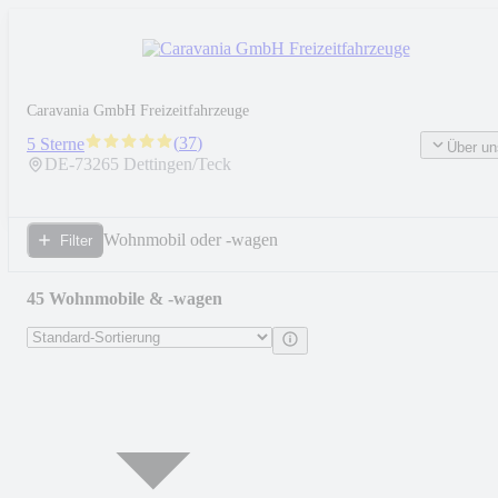
Caravania GmbH Freizeitfahrzeuge
(
37
)
5 Sterne
Über un
DE-
73265
Dettingen/Teck
Wohnmobil oder -wagen
Filter
45 Wohnmobile & -wagen