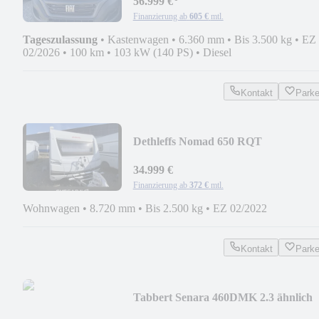
56.999 €
Finanzierung ab
605 €
mtl.
Tageszulassung
•
Kastenwagen
•
6.360 mm
•
Bis 3.500 kg
•
EZ
02/2026
•
100 km
•
103 kW (140 PS)
•
Diesel
Kontakt
Park
Dethleffs Nomad 650 RQT
34.999 €
Finanzierung ab
372 €
mtl.
Wohnwagen
•
8.720 mm
•
Bis 2.500 kg
•
EZ 02/2022
Kontakt
Park
Tabbert Senara 460DMK 2.3 ähnlich
Cazadora