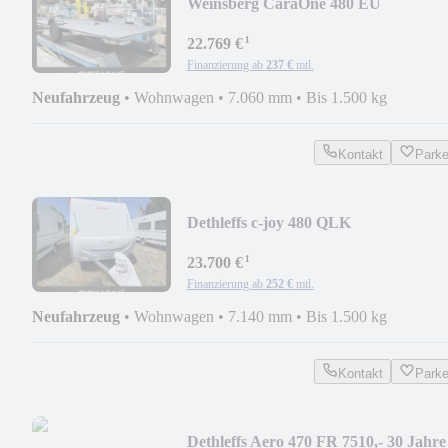
Weinsberg CaraOne 480 EU
¹
22.769 €
Finanzierung ab
237 €
mtl.
Neufahrzeug
•
Wohnwagen
•
7.060 mm
•
Bis 1.500 kg
Kontakt
Park
Dethleffs c-joy 480 QLK
¹
23.700 €
Finanzierung ab
252 €
mtl.
Neufahrzeug
•
Wohnwagen
•
7.140 mm
•
Bis 1.500 kg
Kontakt
Park
Dethleffs Aero 470 FR 7510,- 30 Jahre