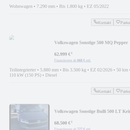
Wohnwagen
•
7.290 mm
•
Bis 1.800 kg
•
EZ 05/2022
Kontakt
Park
Volkswagen Sonstige 500 MQ Pepper
22561.00 % 30 Jahre
¹
62.999 €
Finanzierung ab
668 €
mtl.
Teilintegrierter
•
5.880 mm
•
Bis 3.500 kg
•
EZ 02/2026
•
50 km
110 kW (150 PS)
•
Diesel
Kontakt
Park
Volkswagen Sonstige Bulli 500 LT Kei
Mietwagen
¹
68.500 €
Finanzierung ab
727 €
mtl.