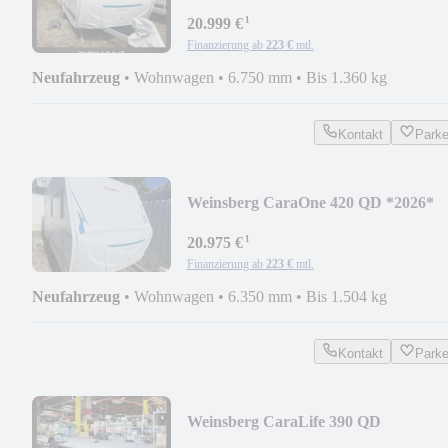
¹
20.999 €
Finanzierung ab
223 €
mtl.
Neufahrzeug
•
Wohnwagen
•
6.750 mm
•
Bis 1.360 kg
Kontakt
Park
Weinsberg CaraOne 420 QD *2026*
grosser Kühlschrank
¹
20.975 €
Finanzierung ab
223 €
mtl.
Neufahrzeug
•
Wohnwagen
•
6.350 mm
•
Bis 1.504 kg
Kontakt
Park
Weinsberg CaraLife 390 QD