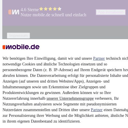
4.6 Sterne
App installieren
Nutze mobile.de schnell und einfach
Impressum
AGB
Vertrag widerrufen
Wir benötigen Ihre Einwilligung, damit wir und unsere
Partner
technisch nic
Datenschutz
notwendige Cookies und ähnliche Technologien einsetzen und so
Datenschutzeinstellungen
personenbezogene Daten (z. B. IP-Adresse) auf Ihrem Endgerät speichern bz
abrufen können. Die Datenverarbeitung erfolgt für personalisierte Inhalte un
Erklärung zur Barrierefreiheit
Anzeigen (auf unseren und dritten Websites/Apps), Anzeigen- und
Report Security Vulnerability (English)
Inhaltsmessungen sowie um Erkenntnisse über Zielgruppen und
Produktentwicklungen zu gewinnen. Außerdem können wir so Ihre
Nutzererfahrung innerhalb
unserer Unternehmensgruppe
verbessern, Ihr
Powered by
Nutzungsverhalten analysieren sowie Segmente mit pseudonymisierten
Nutzerdaten zusammenstellen und Dritten über unsere
Partner
einen Datenabg
zur Personalisierung ihrer Werbung und die Möglichkeit anbieten, ähnliche N
Entdecke
Kleinwagen
,
SUV
und
Wohnmobile
und mehr bei
in ihrem eigenen Datenbestand zu identifizieren.
mobile.de