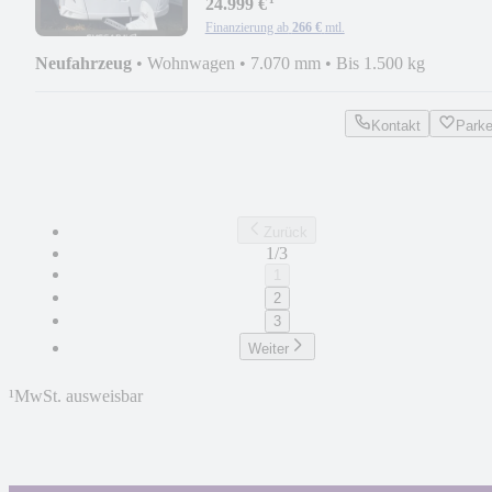
¹
24.999 €
Finanzierung ab
266 €
mtl.
Neufahrzeug
•
Wohnwagen
•
7.070 mm
•
Bis 1.500 kg
Kontakt
Park
Zurück
1/3
1
2
3
Weiter
¹
MwSt. ausweisbar