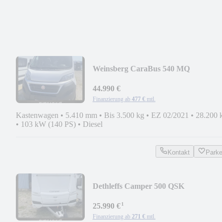
Weinsberg CaraBus 540 MQ
44.990 €
Finanzierung ab
477 €
mtl.
Kastenwagen
•
5.410 mm
•
Bis 3.500 kg
•
EZ 02/2021
•
28.200 
•
103 kW (140 PS)
•
Diesel
Kontakt
Park
Dethleffs Camper 500 QSK
KOMTROIJANO
¹
25.990 €
Finanzierung ab
271 €
mtl.