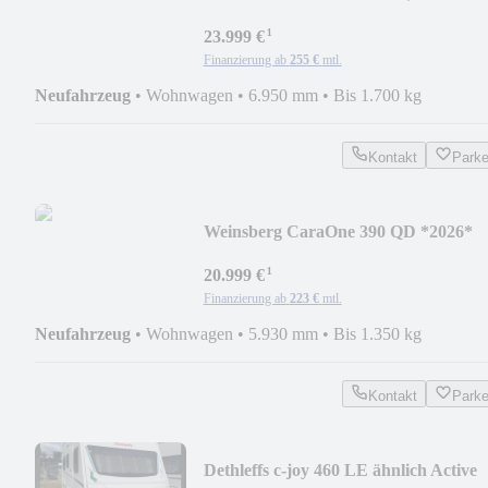
Nachlass
¹
23.999 €
Finanzierung ab
255 €
mtl.
Neufahrzeug
•
Wohnwagen
•
6.950 mm
•
Bis 1.700 kg
Kontakt
Park
Weinsberg CaraOne 390 QD *2026*
¹
20.999 €
Finanzierung ab
223 €
mtl.
Neufahrzeug
•
Wohnwagen
•
5.930 mm
•
Bis 1.350 kg
Kontakt
Park
Dethleffs c-joy 460 LE ähnlich Active