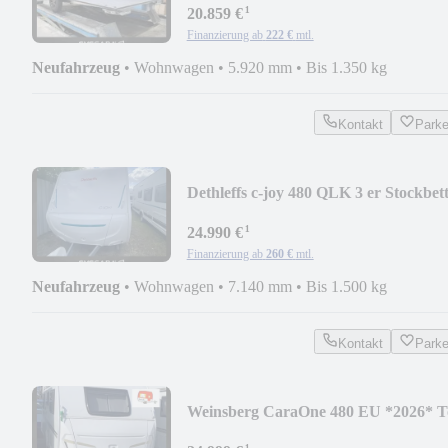
¹
20.859 €
Finanzierung ab
222 €
mtl.
Neufahrzeug
•
Wohnwagen
•
5.920 mm
•
Bis 1.350 kg
Kontakt
Park
Dethleffs c-joy 480 QLK 3 er Stockbet
¹
24.990 €
Finanzierung ab
260 €
mtl.
Neufahrzeug
•
Wohnwagen
•
7.140 mm
•
Bis 1.500 kg
Kontakt
Park
Weinsberg CaraOne 480 EU *2026* T
ausgestattet Bugfenst