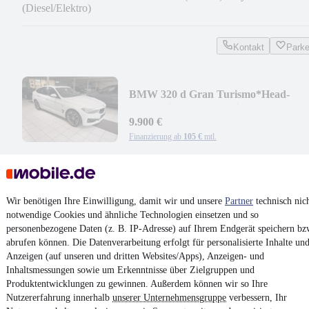
(Diesel/Elektro)
Kontakt
Park
BMW 320 d Gran Turismo*Head-
Up*Navi-Prof*Totenwinkel
9.900 €
Finanzierung ab
105 €
mtl.
EZ 08/2013
•
351.000 km
•
135 kW (184 PS)
•
Diesel
Kontakt
Park
Wir benötigen Ihre Einwilligung, damit wir und unsere
Partner
technisch nic
notwendige Cookies und ähnliche Technologien einsetzen und so
¹
MwSt. ausweisbar
personenbezogene Daten (z. B. IP-Adresse) auf Ihrem Endgerät speichern bz
abrufen können. Die Datenverarbeitung erfolgt für personalisierte Inhalte un
Anzeigen (auf unseren und dritten Websites/Apps), Anzeigen- und
Inhaltsmessungen sowie um Erkenntnisse über Zielgruppen und
Produktentwicklungen zu gewinnen. Außerdem können wir so Ihre
Nutzererfahrung innerhalb
unserer Unternehmensgruppe
verbessern, Ihr
4.6 Sterne