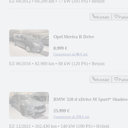
EZ 04/2012
•
69.209 km
•
77 kW (105 PS)
•
Benzin
Kontakt
Park
Opel Meriva B Drive
8.999 €
Finanzierung ab
96 €
mtl.
EZ 06/2016
•
82.900 km
•
88 kW (120 PS)
•
Benzin
Kontakt
Park
BMW 320 d xDrive M Sport* Shadow
Line*
25.999 €
Finanzierung ab
276 €
mtl.
EZ 12/2021
•
102.430 km
•
140 kW (190 PS)
•
Hybrid