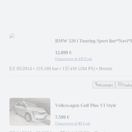
BMW 320 i Touring Sport line*Navi*B
Xenon
12.899 €
Finanzierung ab
137 €
mtl.
EZ 05/2014
•
119.189 km
•
135 kW (184 PS)
•
Benzin
Kontakt
Park
Volkswagen Golf Plus VI Style
7.599 €
Finanzierung ab
81 €
mtl.