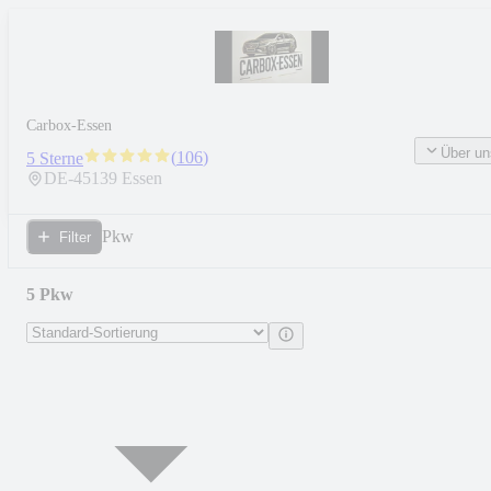
Carbox-Essen
Über un
(
106
)
5 Sterne
DE-
45139
Essen
Pkw
Filter
5 Pkw