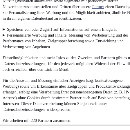
Nutzungsverhalten analysieren sowie Segmente mit pseudonymisierten
App installieren
Nutze mobile.de schnell und einfach
Nutzerdaten zusammenstellen und Dritten über unsere
Partner
einen Datenabg
zur Personalisierung ihrer Werbung und die Möglichkeit anbieten, ähnliche N
in ihrem eigenen Datenbestand zu identifizieren.
Impressum
Speichern von oder Zugriff auf Informationen auf einem Endgerät
AGB
Personalisierte Werbung und Inhalte, Messung von Werbeleistung und der
Performance von Inhalten, Zielgruppenforschung sowie Entwicklung und
Vertrag widerrufen
Verbesserung von Angeboten
Datenschutz
Einstellmöglichkeiten und mehr Infos zu den Zwecken und Partnern gibt es u
Datenschutzeinstellungen
'Datenschutzeinstellungen', für den jederzeit möglichen Widerruf der Einwill
Erklärung zur Barrierefreiheit
auch erreichbar über den Link im Menü.
Report Security Vulnerability (English)
Für die Auswahl und Messung einfacher Anzeigen (sog. kontextbezogene
Werbung) sowie um Erkenntnisse über Zielgruppen und Produktentwicklung
Powered by
erlangen, erfolgt eine Verarbeitung Ihrer personenbezogenen Daten (z. B. IP-
Adresse) ohne Cookies durch bestimmte Partner auch auf Basis von berechtig
Interessen. Dieser Datenverarbeitung können Sie jederzeit unter
Entdecke
Kleinwagen
,
SUV
und
Wohnmobile
und mehr bei
'Datenschutzeinstellungen' widersprechen.
mobile.de
Wir arbeiten mit 220 Partnern zusammen.