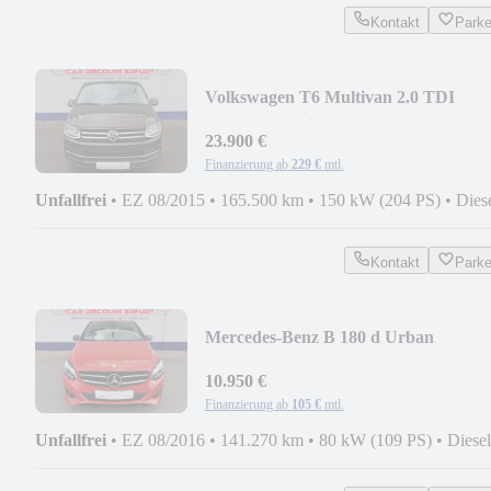
Kontakt
Park
Volkswagen T6 Multivan 2.0 TDI
Generation Six+Standheizung+
23.900 €
Finanzierung ab
229 €
mtl.
Unfallfrei
•
EZ 08/2015
•
165.500 km
•
150 kW (204 PS)
•
Dies
Kontakt
Park
Mercedes-Benz B 180 d Urban
Score+2.Hand+TOP
Zustand+LED+Navi+
10.950 €
Finanzierung ab
105 €
mtl.
Unfallfrei
•
EZ 08/2016
•
141.270 km
•
80 kW (109 PS)
•
Diesel