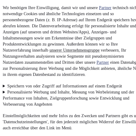
Vertrag widerrufen
Wir benötigen Ihre Einwilligung, damit wir und unsere
Partner
technisch nic
notwendige Cookies und ähnliche Technologien einsetzen und so
Datenschutz
personenbezogene Daten (z. B. IP-Adresse) auf Ihrem Endgerät speichern bz
Datenschutzeinstellungen
abrufen können. Die Datenverarbeitung erfolgt für personalisierte Inhalte un
Erklärung zur Barrierefreiheit
Anzeigen (auf unseren und dritten Websites/Apps), Anzeigen- und
Inhaltsmessungen sowie um Erkenntnisse über Zielgruppen und
Report Security Vulnerability (English)
Produktentwicklungen zu gewinnen. Außerdem können wir so Ihre
Nutzererfahrung innerhalb
unserer Unternehmensgruppe
verbessern, Ihr
Nutzungsverhalten analysieren sowie Segmente mit pseudonymisierten
Powered by
Nutzerdaten zusammenstellen und Dritten über unsere
Partner
einen Datenabg
zur Personalisierung ihrer Werbung und die Möglichkeit anbieten, ähnliche N
in ihrem eigenen Datenbestand zu identifizieren.
Entdecke
Kleinwagen
,
SUV
und
Wohnmobile
und mehr bei
mobile.de
Speichern von oder Zugriff auf Informationen auf einem Endgerät
Personalisierte Werbung und Inhalte, Messung von Werbeleistung und der
Performance von Inhalten, Zielgruppenforschung sowie Entwicklung und
Verbesserung von Angeboten
Einstellmöglichkeiten und mehr Infos zu den Zwecken und Partnern gibt es u
'Datenschutzeinstellungen', für den jederzeit möglichen Widerruf der Einwill
auch erreichbar über den Link im Menü.