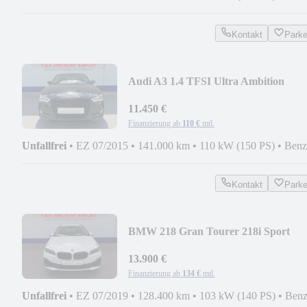
Kontakt
Park
Audi A3 1.4 TFSI Ultra Ambition
Sport+B&O+Xenon+AHZV+
11.450 €
Finanzierung ab
110 €
mtl.
Unfallfrei
•
EZ 07/2015
•
141.000 km
•
110 kW (150 PS)
•
Benz
Kontakt
Park
BMW 218 Gran Tourer 218i Sport
Line+2.Hand+AHZV+LED+
13.900 €
Finanzierung ab
134 €
mtl.
Unfallfrei
•
EZ 07/2019
•
128.400 km
•
103 kW (140 PS)
•
Benz