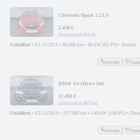
Chevrolet Spark 1.2 LS
+1.Hand+Klima+Org.84TKM+8-fach
bere
2.450 €
Finanzierung ab
26 €
mtl.
Unfallfrei
•
EZ 11/2011
•
84.000 km
•
60 kW (82 PS)
•
Benzin
Kontakt
Park
BMW X4 xDrive 20d
xLine+Leder+Navi+LED+Kamera+
17.450 €
Finanzierung ab
167 €
mtl.
Unfallfrei
•
EZ 12/2016
•
197.000 km
•
140 kW (190 PS)
•
Dies
Kontakt
Park