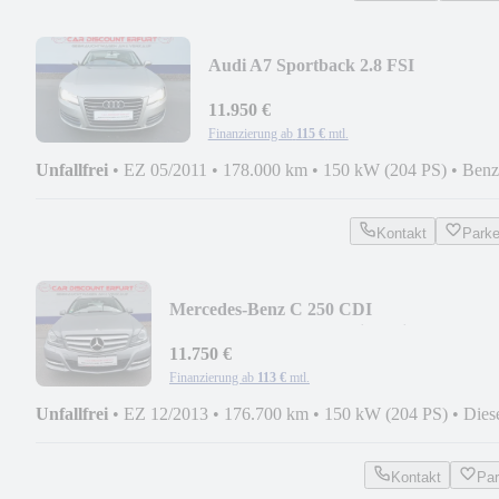
Audi A7 Sportback 2.8 FSI
quattro+2.Hand+TOP gepflegt
11.950 €
Finanzierung ab
115 €
mtl.
Unfallfrei
•
EZ 05/2011
•
178.000 km
•
150 kW (204 PS)
•
Benz
Kontakt
Park
Mercedes-Benz C 250 CDI
Avantgarde+Xenon+Navi+Schiebedach+
11.750 €
Finanzierung ab
113 €
mtl.
Unfallfrei
•
EZ 12/2013
•
176.700 km
•
150 kW (204 PS)
•
Dies
Kontakt
Pa