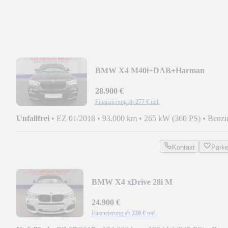
BMW X4 M40i+DAB+Harman
Kardon+8-fach bereift+SCD+
28.900 €
Finanzierung ab
277 €
mtl.
Unfallfrei
•
EZ 01/2018
•
93.000 km
•
265 kW (360 PS)
•
Benzi
Kontakt
Park
BMW X4 xDrive 28i M
Sport+TV+Sound+LED+AHZV+Einzel
24.900 €
Finanzierung ab
239 €
mtl.