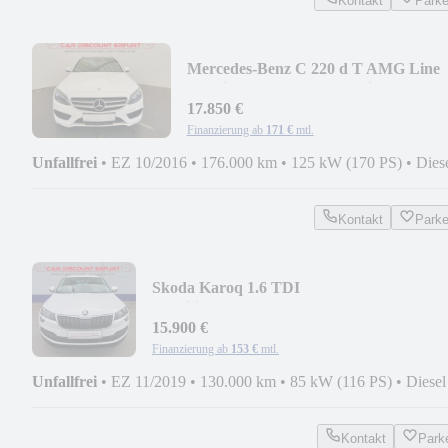
Kontakt
Park
Mercedes-Benz C 220 d T AMG Line
4Matic-Panodach-Standheizung-
17.850 €
Finanzierung ab
171 €
mtl.
Unfallfrei
•
EZ 10/2016
•
176.000 km
•
125 kW (170 PS)
•
Dies
Kontakt
Park
Skoda Karoq 1.6 TDI
Ambition+2.Hand+DSG+AHZV+DAB+Na
15.900 €
Finanzierung ab
153 €
mtl.
Unfallfrei
•
EZ 11/2019
•
130.000 km
•
85 kW (116 PS)
•
Diesel
Kontakt
Park