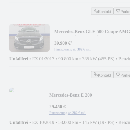
Kontakt
Park
Mercedes-Benz GLE 500 Coupe AMG
Line 4Matic+Standheizung+Panod
¹
39.900 €
Finanzierung ab
382 €
mtl.
Unfallfrei
•
EZ 01/2017
•
90.800 km
•
335 kW (455 PS)
•
Benzi
Kontakt
Park
Mercedes-Benz E 200
Avantgarde+1.Hand+Panodach+AHZV+
fach ber
29.450 €
Finanzierung ab
282 €
mtl.
Unfallfrei
•
EZ 10/2019
•
53.000 km
•
145 kW (197 PS)
•
Benzi