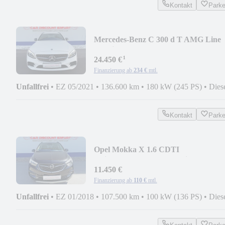
Kontakt
Park
Mercedes-Benz C 300 d T AMG Line
4Matic+Alcantara+Kamera+LED+N
¹
24.450 €
Finanzierung ab
234 €
mtl.
Unfallfrei
•
EZ 05/2021
•
136.600 km
•
180 kW (245 PS)
•
Dies
Kontakt
Park
Opel Mokka X 1.6 CDTI
Ultimate+1.Hand+Standheizung+Bo
11.450 €
Finanzierung ab
110 €
mtl.
Unfallfrei
•
EZ 01/2018
•
107.500 km
•
100 kW (136 PS)
•
Dies