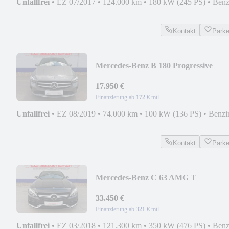
Unfallfrei
•
EZ 07/2017
•
124.000 km
•
180 kW (245 PS)
•
Benz
Kontakt
Park
Mercedes-Benz B 180 Progressive
+2.Hand+LED+Navi+DAB+Teilleder
17.950 €
Finanzierung ab
172 €
mtl.
Unfallfrei
•
EZ 08/2019
•
74.000 km
•
100 kW (136 PS)
•
Benzi
Kontakt
Park
Mercedes-Benz C 63 AMG T
+2.Hand+Panodach+ILS+Dist.+AHZ
33.450 €
Finanzierung ab
321 €
mtl.
Unfallfrei
•
EZ 03/2018
•
121.300 km
•
350 kW (476 PS)
•
Benz