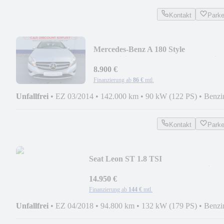
Kontakt
Park
Mercedes-Benz A 180 Style
BlueEfficiency+2.Hand+8-fach bereift
8.900 €
Finanzierung ab
86 €
mtl.
Unfallfrei
•
EZ 03/2014
•
142.000 km
•
90 kW (122 PS)
•
Benzi
Kontakt
Park
Seat Leon ST 1.8 TSI
FR+1.Hand+LED+Panodach+Navi+So
14.950 €
Finanzierung ab
144 €
mtl.
Unfallfrei
•
EZ 04/2018
•
94.800 km
•
132 kW (179 PS)
•
Benzi