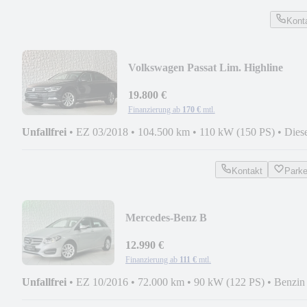
Kont
Volkswagen Passat Lim. Highline
BMT/LED*ACC*NAVI*GARANTI
19.800 €
Finanzierung ab
170 €
mtl.
Unfallfrei
•
EZ 03/2018
•
104.500 km
•
110 kW (150 PS)
•
Dies
Kontakt
Park
Mercedes-Benz B
180*AHK*NAVI*PDC*GARANTIE*
12.990 €
Finanzierung ab
111 €
mtl.
Unfallfrei
•
EZ 10/2016
•
72.000 km
•
90 kW (122 PS)
•
Benzin