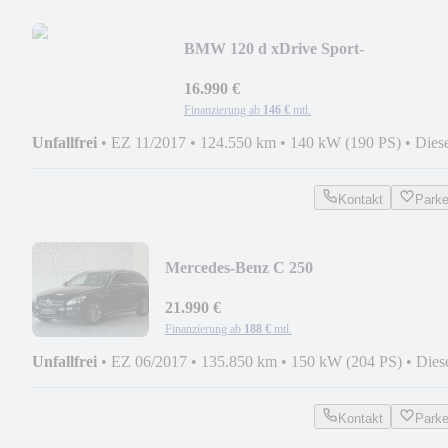
BMW 120 d xDrive Sport-
Line*NAVI*LED*TEMP*GARANTI
16.990 €
Finanzierung ab
146 €
mtl.
Unfallfrei
•
EZ 11/2017
•
124.550 km
•
140 kW (190 PS)
•
Dies
Kontakt
Park
Mercedes-Benz C 250
4Matic|PANO|HEADUP|SDHZ|LED|NA
21.990 €
Finanzierung ab
188 €
mtl.
Unfallfrei
•
EZ 06/2017
•
135.850 km
•
150 kW (204 PS)
•
Dies
Kontakt
Park