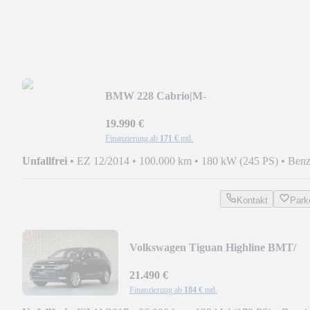
BMW 228 Cabrio|M-
PAKET|DEUTSCHESAUTO|NAVI|H&K|
XE|
19.990 €
Finanzierung ab
171 €
mtl.
Unfallfrei
•
EZ 12/2014
•
100.000 km
•
180 kW (245 PS)
•
Benz
Kontakt
Park
Volkswagen Tiguan Highline BMT/
4Motion*AHK*LED*GARANTIE*
21.490 €
Finanzierung ab
184 €
mtl.