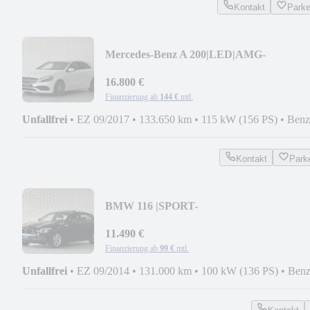
Kontakt
Park
Mercedes-Benz A 200|LED|AMG-
LINE|PEAK|RFK|TEMP|NAVI|AMBIEN
16.800 €
Finanzierung ab
144 €
mtl.
Unfallfrei
•
EZ 09/2017
•
133.650 km
•
115 kW (156 PS)
•
Benz
Kontakt
Park
BMW 116 |SPORT-
LINE|SCHIEBEDACH|LEDER|NAVI|G
11.490 €
Finanzierung ab
99 €
mtl.
Unfallfrei
•
EZ 09/2014
•
131.000 km
•
100 kW (136 PS)
•
Benz