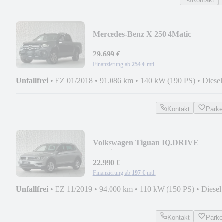
Kontakt
Mercedes-Benz X 250 4Matic
Doppelkabine
Edition*AHK*SPUR*TOT*
29.699 €
Finanzierung ab
254 €
mtl.
Unfallfrei
•
EZ 01/2018
•
91.086 km
•
140 kW (190 PS)
•
Diesel
Kontakt
Park
Volkswagen Tiguan IQ.DRIVE
4Motion|AHK|SPUR|TOT|GARANT
22.990 €
Finanzierung ab
197 €
mtl.
Unfallfrei
•
EZ 11/2019
•
94.000 km
•
110 kW (150 PS)
•
Diesel
Kontakt
Park