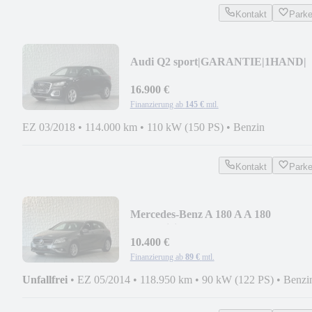
Kontakt
Park
Audi Q2 sport|GARANTIE|1HAND|
16.900 €
Finanzierung ab
145 €
mtl.
EZ 03/2018
•
114.000 km
•
110 kW (150 PS)
•
Benzin
Kontakt
Park
Mercedes-Benz A 180 A A 180
BlueEfficiency|NAVI|PDC|
10.400 €
Finanzierung ab
89 €
mtl.
Unfallfrei
•
EZ 05/2014
•
118.950 km
•
90 kW (122 PS)
•
Benzi