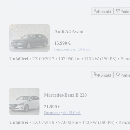
Kontakt
Park
Audi A4 Avant
sport|TEMP|NAVI|VIRTUEL|TOP
ZUSTAND|
15.990 €
Finanzierung ab
137 €
mtl.
Unfallfrei
•
EZ 09/2017
•
107.950 km
•
110 kW (150 PS)
•
Benz
Kontakt
Park
Mercedes-Benz B 220
4Matic|LED|AMBIENTE|WIDESCREEN
21.590 €
Finanzierung ab
185 €
mtl.
Unfallfrei
•
EZ 07/2019
•
97.000 km
•
140 kW (190 PS)
•
Benzi