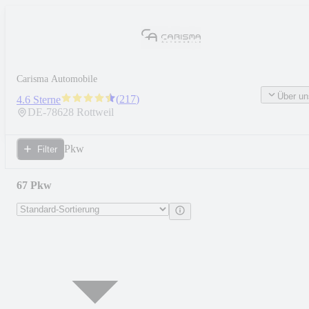
Carisma Automobile
Über un
(
217
)
4.6 Sterne
DE-
78628
Rottweil
Pkw
Filter
67 Pkw