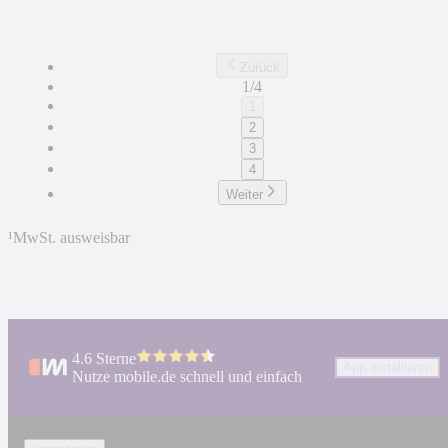
Zurück
1/4
1
2
3
4
Weiter
¹
MwSt. ausweisbar
4.6 Sterne
App installieren
Nutze mobile.de schnell und einfach