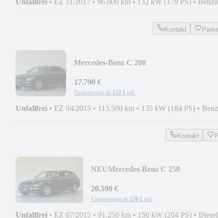
Unfallfrei
•
EZ 11/2017
•
96.000 km
•
132 kW (179 PS)
•
Benzi
Kontakt
Park
Mercedes-Benz C 200
Limousine|LED|GARANTIE|NAVI|AMB
17.790 €
Finanzierung ab
152 €
mtl.
Unfallfrei
•
EZ 04/2015
•
113.500 km
•
135 kW (184 PS)
•
Benz
Kontakt
P
NEU
Mercedes-Benz C 250
T*TOT*LED*GARANTIE*AHK*
20.590 €
Finanzierung ab
176 €
mtl.
Unfallfrei
•
EZ 07/2015
•
91.250 km
•
150 kW (204 PS)
•
Diesel