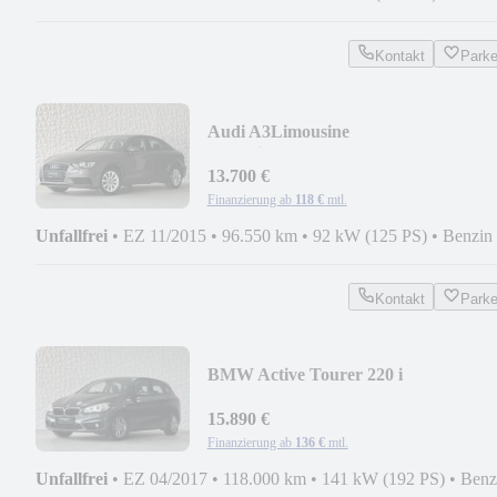
Kontakt
Park
Audi A3Limousine
attraction*NAVI*GARANTIE*TOP
ZUSTAND
13.700 €
Finanzierung ab
118 €
mtl.
Unfallfrei
•
EZ 11/2015
•
96.550 km
•
92 kW (125 PS)
•
Benzin
Kontakt
Park
BMW Active Tourer 220 i
Advantage|NAVI|LED|AHK|
15.890 €
Finanzierung ab
136 €
mtl.
Unfallfrei
•
EZ 04/2017
•
118.000 km
•
141 kW (192 PS)
•
Benz