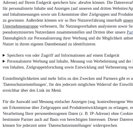
Adresse) auf Ihrem Endgerät speichern bzw. abrufen können. Die Datenverarb
für personalisierte Inhalte und Anzeigen (auf unseren und dritten Websites/A
und Inhaltsmessungen sowie um Erkenntnisse über Zielgruppen und Produkt
zu gewinnen. Außerdem können wir so Ihre Nutzererfahrung innerhalb
unser
Unternehmensgruppe
verbessern, Ihr Nutzungsverhalten analysieren sowie S
pseudonymisierten Nutzerdaten zusammenstellen und Dritten über unsere
Par
Datenabgleich zur Personalisierung ihrer Werbung und die Möglichkeit anbiet
Nutzer in ihrem eigenen Datenbestand zu identifizieren.
Speichern von oder Zugriff auf Informationen auf einem Endgerät
Personalisierte Werbung und Inhalte, Messung von Werbeleistung und der
von Inhalten, Zielgruppenforschung sowie Entwicklung und Verbesserung v
Einstellmöglichkeiten und mehr Infos zu den Zwecken und Partnern gibt es u
'Datenschutzeinstellungen', für den jederzeit möglichen Widerruf der Einwil
erreichbar über den Link im Menü.
Für die Auswahl und Messung einfacher Anzeigen (sog. kontextbezogene We
um Erkenntnisse über Zielgruppen und Produktentwicklungen zu erlangen, er
Verarbeitung Ihrer personenbezogenen Daten (z. B. IP-Adresse) ohne Cookie
bestimmte Partner auch auf Basis von berechtigten Interessen. Dieser Datenv
können Sie jederzeit unter 'Datenschutzeinstellungen' widersprechen.