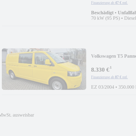
Finanzierung ab
47 €
mtl.
Beschädigt
•
Unfallfa
70 kW (95 PS)
•
Diese
Volkswagen T5 Pannen
¹
8.330 €
Finanzierung ab
87 €
mtl.
EZ 03/2004
•
350.000
MwSt. ausweisbar