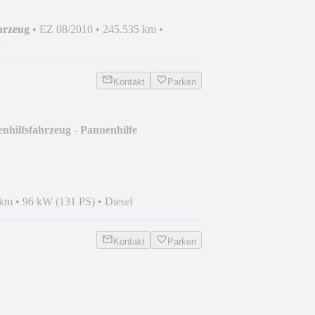
hrzeug
•
EZ 08/2010
•
245.535 km
•
l
Kontakt
Parken
hilfsfahrzeug - Pannenhilfe
 km
•
96 kW (131 PS)
•
Diesel
Kontakt
Parken