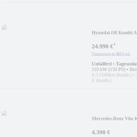
Hyundai i30 Kombi A
¹
24.990 €
Finanzierung ab
265 €
mtl.
Unfallfrei
•
Tageszula
110 kW (150 PS)
•
Ben
6,5 l/100km (komb.)
•
E (komb.)
Mercedes-Benz Vito Ko
4.390 €