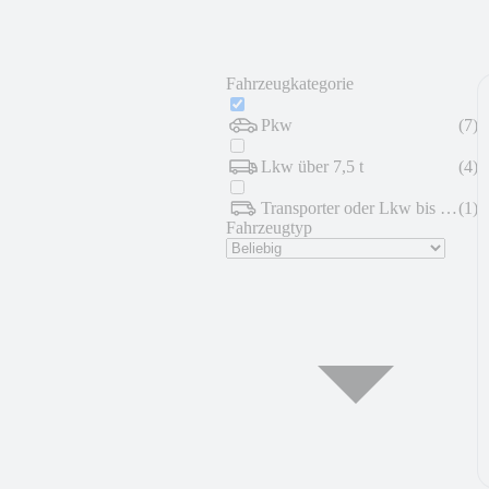
Fahrzeugkategorie
Pkw
(
7
)
Lkw über 7,5 t
(
4
)
Transporter oder Lkw bis 7,5 t
(
1
)
Fahrzeugtyp