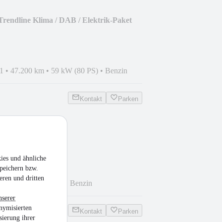
Trendline Klima / DAB / Elektrik-Paket
1
•
47.200 km
•
59 kW (80 PS)
•
Benzin
Kontakt
Parken
e mit Klima
ies und ähnliche
peichern bzw.
eren und dritten
 km
•
44 kW (60 PS)
•
Benzin
nserer
nymisierten
Kontakt
Parken
sierung ihrer