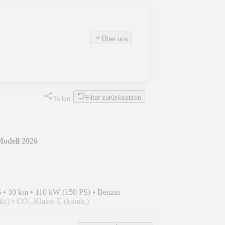
Über uns
Filter zurücksetzen
Teilen
odell 2026
6
•
10 km
•
110 kW (150 PS)
•
Benzin
b.)
•
CO₂-Klasse E (komb.)