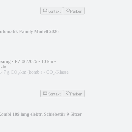
Kontakt
Parken
utomatik Family Modell 2026
ssung
•
EZ 06/2026
•
10 km
•
zin
147 g CO₂/km (komb.)
•
CO₂-Klasse
Kontakt
Parken
mbi 109 lang elektr. Schiebetür 9-Sitzer