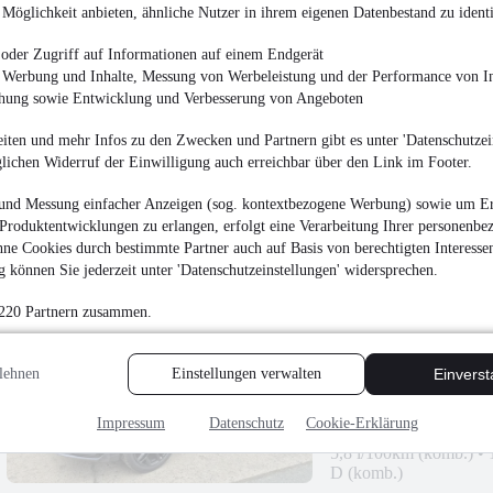
Möglichkeit anbieten, ähnliche Nutzer in ihrem eigenen Datenbestand zu identi
Seat Mii Style mit A
oder Zugriff auf Informationen auf einem Endgerät
e Werbung und Inhalte, Messung von Werbeleistung und der Performance von In
3.490 €
chung sowie Entwicklung und Verbesserung von Angeboten
Finanzierung ab
37 €
mtl.
iten und mehr Infos zu den Zwecken und Partnern gibt es unter 'Datenschutzein
glichen Widerruf der Einwilligung auch erreichbar über den Link im Footer.
EZ 10/2012
•
161.950
und Messung einfacher Anzeigen (sog. kontextbezogene Werbung) sowie um Er
Produktentwicklungen zu erlangen, erfolgt eine Verarbeitung Ihrer personenbe
ne Cookies durch bestimmte Partner auch auf Basis von berechtigten Interesse
 können Sie jederzeit unter 'Datenschutzeinstellungen' widersprechen.
Volkswagen Taigo 1.5 
 220 Partnern zusammen.
¹
31.990 €
lehnen
Einstellungen verwalten
Einvers
Finanzierung ab
340 €
mtl.
Unfallfrei
•
Tageszula
Impressum
Datenschutz
Cookie-Erklärung
110 kW (150 PS)
•
Ben
5,8 l/100km (komb.)
•
D (komb.)