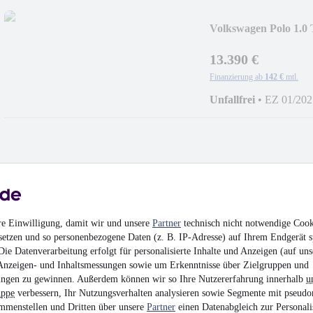
Volkswagen Polo 1.0 
13.390 €
Finanzierung ab
142 €
mtl.
Unfallfrei
•
EZ 01/202
Skoda Fabia Ambient
1.390 €
re Einwilligung, damit wir und unsere
Partner
technisch nicht notwendige Cook
Finanzierung ab
27 €
mtl.
setzen und so personenbezogene Daten (z. B. IP-Adresse) auf Ihrem Endgerät s
ie Datenverarbeitung erfolgt für personalisierte Inhalte und Anzeigen (auf uns
EZ 06/2008
•
105.600
Anzeigen- und Inhaltsmessungen sowie um Erkenntnisse über Zielgruppen und
ngen zu gewinnen. Außerdem können wir so Ihre Nutzererfahrung innerhalb
u
uppe
verbessern, Ihr Nutzungsverhalten analysieren sowie Segmente mit pseudo
mmenstellen und Dritten über unsere
Partner
einen Datenabgleich zur Personali