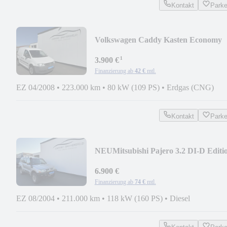
Kontakt
Park
Volkswagen Caddy Kasten Economy
EcoFuel| ERDGAS | MwSt!|
¹
3.900 €
Finanzierung ab
42 €
mtl.
EZ 04/2008
•
223.000 km
•
80 kW (109 PS)
•
Erdgas (CNG)
Kontakt
Park
NEU
Mitsubishi Pajero 3.2 DI-D Editi
20 (5-trg.) 7-SITZER
6.900 €
Finanzierung ab
74 €
mtl.
EZ 08/2004
•
211.000 km
•
118 kW (160 PS)
•
Diesel