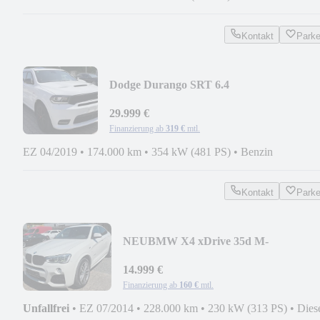
Kontakt
Park
Dodge Durango SRT 6.4
V8/NAV/ACC/LKA/XEN/KAMERA/PANO
29.999 €
Finanzierung ab
319 €
mtl.
EZ 04/2019
•
174.000 km
•
354 kW (481 PS)
•
Benzin
Kontakt
Park
NEU
BMW X4 xDrive 35d M-
Paket/PANO/ACC/360°/H&K/VOLL/L
14.999 €
Finanzierung ab
160 €
mtl.
Unfallfrei
•
EZ 07/2014
•
228.000 km
•
230 kW (313 PS)
•
Dies