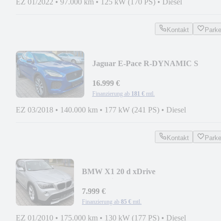
EZ 01/2022
•
97.000 km
•
125 kW (170 PS)
•
Diesel
Kontakt
Park
Jaguar E-Pace R-DYNAMIC S
4WD/LED/NAV/ACC/PANO/HIFI/36
16.999 €
Finanzierung ab
181 €
mtl.
EZ 03/2018
•
140.000 km
•
177 kW (241 PS)
•
Diesel
Kontakt
Park
BMW X1 20 d xDrive
Automatik/NAV/LEDER/XENON/8XAL
7.999 €
Finanzierung ab
85 €
mtl.
EZ 01/2010
•
175.000 km
•
130 kW (177 PS)
•
Diesel