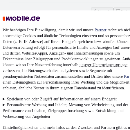
Kontakt
Park
¹
MwSt. ausweisbar
Wir benötigen Ihre Einwilligung, damit wir und unsere
Partner
technisch nic
notwendige Cookies und ähnliche Technologien einsetzen und so personenbe
Daten (z. B. IP-Adresse) auf Ihrem Endgerät speichern bzw. abrufen können.
Datenverarbeitung erfolgt für personalisierte Inhalte und Anzeigen (auf unser
und dritten Websites/Apps), Anzeigen- und Inhaltsmessungen sowie um
4.6 Sterne
Erkenntnisse über Zielgruppen und Produktentwicklungen zu gewinnen. Au
App installieren
Nutze mobile.de schnell und einfach
können wir so Ihre Nutzererfahrung innerhalb
unserer Unternehmensgruppe
verbessern, Ihr Nutzungsverhalten analysieren sowie Segmente mit
pseudonymisierten Nutzerdaten zusammenstellen und Dritten über unsere
Par
einen Datenabgleich zur Personalisierung ihrer Werbung und die Möglichkeit
Impressum
anbieten, ähnliche Nutzer in ihrem eigenen Datenbestand zu identifizieren.
AGB
Speichern von oder Zugriff auf Informationen auf einem Endgerät
Vertrag widerrufen
Personalisierte Werbung und Inhalte, Messung von Werbeleistung und der
Datenschutz
Performance von Inhalten, Zielgruppenforschung sowie Entwicklung und
Verbesserung von Angeboten
Datenschutzeinstellungen
Erklärung zur Barrierefreiheit
Einstellmöglichkeiten und mehr Infos zu den Zwecken und Partnern gibt es u