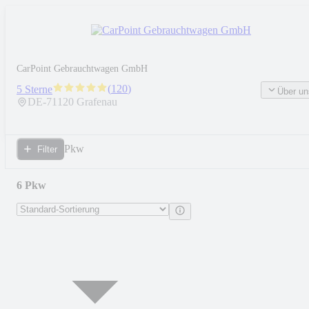
CarPoint Gebrauchtwagen GmbH
(
120
)
5 Sterne
Über un
DE-
71120
Grafenau
Pkw
Filter
6 Pkw