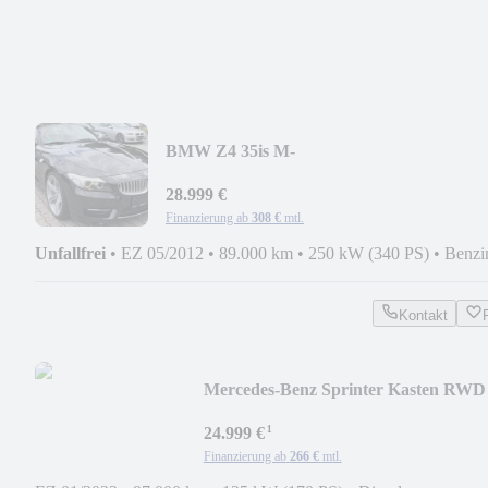
BMW Z4 35is M-
Paket/XEN/NAV/DKG/SHZ/PDC/KEYLES
28.999 €
Finanzierung ab
308 €
mtl.
Unfallfrei
•
EZ 05/2012
•
89.000 km
•
250 kW (340 PS)
•
Benzi
Kontakt
Mercedes-Benz Sprinter Kasten RWD
L2H2 311/315/317/319 CDI
¹
24.999 €
Finanzierung ab
266 €
mtl.