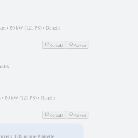
 km
•
89 kW (121 PS)
•
Benzin
Kontakt
Parken
atik
m
•
89 kW (121 PS)
•
Benzin
Kontakt
Parken
overy Td5 grüne Plakette