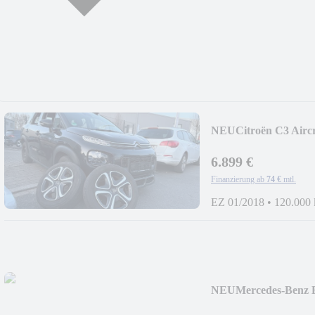
NEU
Citroën C3 Aircr
6.899 €
Finanzierung ab
74 €
mtl.
EZ 01/2018
•
120.000
NEU
Mercedes-Benz 