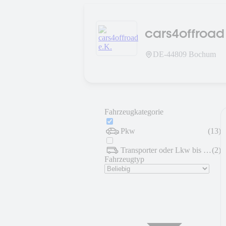
cars4offroad 
DE-
44809
Bochum
Fahrzeugkategorie
Pkw
(
13
)
Transporter oder Lkw bis 7,5 t
(
2
)
Fahrzeugtyp