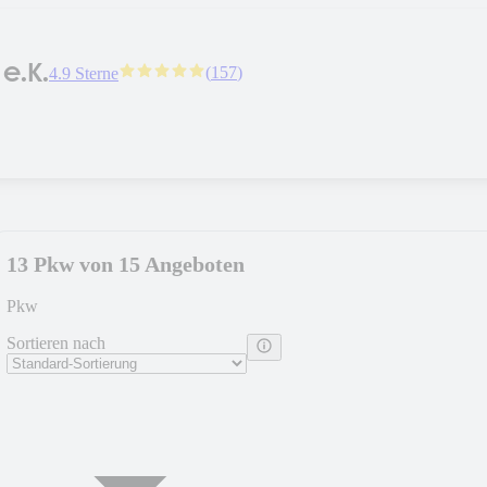
e.K.
(
157
)
4.9 Sterne
13 Pkw von 15 Angeboten
Pkw
Sortieren nach