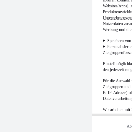
abrufen können. D
Websites/Apps), 
Produktentwicklu
Unternehmensgr
Nutzerdaten zusa
Werbung und die 
Speichern von 
Personalisiert
Zielgruppenfors
Einstellmöglichke
den jederzeit mö
Für die Auswahl 
Zielgruppen und 
B. IP-Adresse) oh
Datenverarbeitung
Wir arbeiten mit
Ab