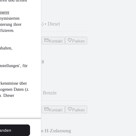
eren und dritten
nserer
nymisierten
 km
•
160 kW (218 PS)
•
Diesel
sierung ihrer
fizieren.
Kontakt
Parken
halten,
H-Zulassung Tüv 2028
stellungen', für
kenntnisse über
zogenen Daten (z.
km
•
90 kW (122 PS)
•
Benzin
n. Dieser
Kontakt
Parken
tanden
rokee 4.0 4x4 Laredo H-Zulassung