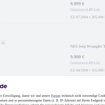
9.999 €
Finanzierung ab
107 €
mtl.
EZ 07/2004
•
205.000
NEU
Jeep Wrangler T
9.900 €
Finanzierung ab
105 €
mtl.
EZ 04/1998
•
165.000
re Einwilligung, damit wir und unsere
Partner
technisch nicht notwendige Cook
NEU
Jeep Commander
setzen und so personenbezogene Daten (z. B. IP-Adresse) auf Ihrem Endgerät s