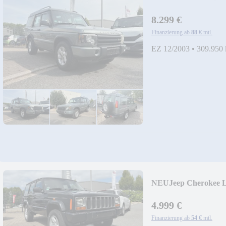
8.299 €
Finanzierung ab
88 €
mtl.
EZ 12/2003
•
309.950
NEU
Jeep Cherokee L
4.999 €
Finanzierung ab
54 €
mtl.