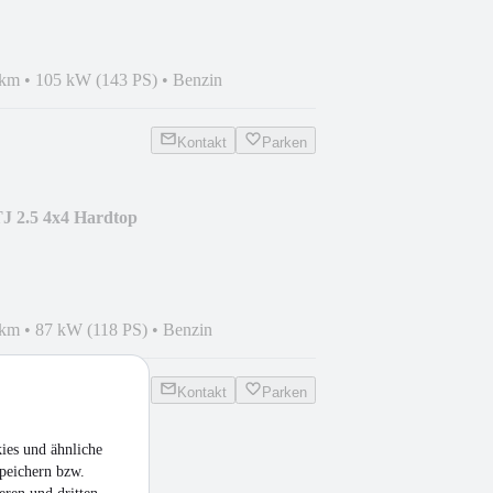
 km
•
105 kW (143 PS)
•
Benzin
Kontakt
Parken
J 2.5 4x4 Hardtop
 km
•
87 kW (118 PS)
•
Benzin
Kontakt
Parken
ies und ähnliche
 3.0 CRD 7 Sitze
peichern bzw.