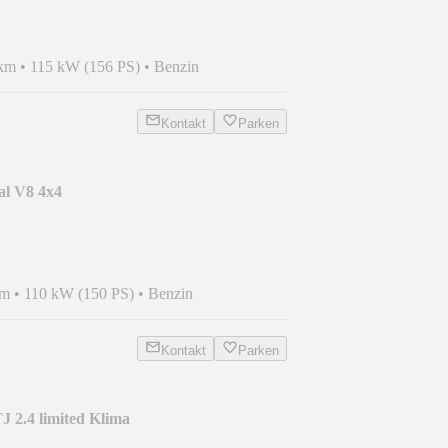
 km
•
115 kW (156 PS)
•
Benzin
Kontakt
Parken
al V8 4x4
km
•
110 kW (150 PS)
•
Benzin
Kontakt
Parken
J 2.4 limited Klima