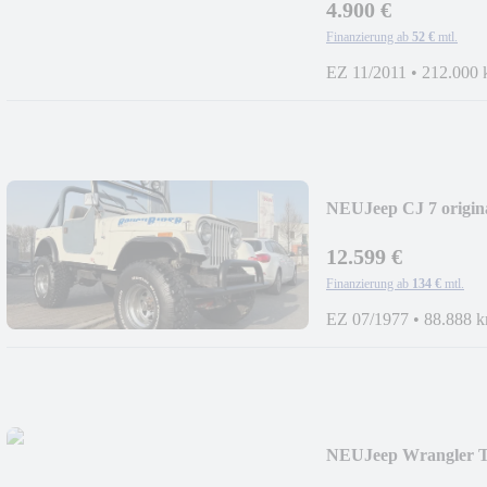
4.900 €
Finanzierung ab
52 €
mtl.
EZ 11/2011
•
212.000
NEU
Jeep CJ 7 origin
12.599 €
Finanzierung ab
134 €
mtl.
EZ 07/1977
•
88.888 
NEU
Jeep Wrangler T