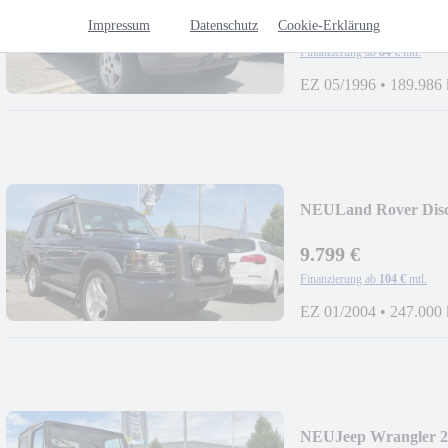
7.900 €
Impressum
Datenschutz
Cookie-Erklärung
Finanzierung ab
84 €
mtl.
EZ 05/1996
•
189.986
NEU
Land Rover Disc
9.799 €
Finanzierung ab
104 €
mtl.
EZ 01/2004
•
247.000
NEU
Jeep Wrangler 2