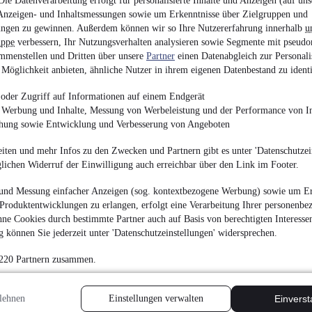
ie Datenverarbeitung erfolgt für personalisierte Inhalte und Anzeigen (auf uns
6.900 €
Anzeigen- und Inhaltsmessungen sowie um Erkenntnisse über Zielgruppen und
ngen zu gewinnen. Außerdem können wir so Ihre Nutzererfahrung innerhalb
u
Finanzierung ab
74 €
mtl.
uppe
verbessern, Ihr Nutzungsverhalten analysieren sowie Segmente mit pseudo
EZ 02/2008
•
247.000
mmenstellen und Dritten über unsere
Partner
einen Datenabgleich zur Personali
Möglichkeit anbieten, ähnliche Nutzer in ihrem eigenen Datenbestand zu identi
oder Zugriff auf Informationen auf einem Endgerät
e Werbung und Inhalte, Messung von Werbeleistung und der Performance von In
chung sowie Entwicklung und Verbesserung von Angeboten
NEU
Ford F 150 4.9 
iten und mehr Infos zu den Zwecken und Partnern gibt es unter 'Datenschutzein
glichen Widerruf der Einwilligung auch erreichbar über den Link im Footer.
10.500 €
Finanzierung ab
112 €
mtl.
und Messung einfacher Anzeigen (sog. kontextbezogene Werbung) sowie um Er
Produktentwicklungen zu erlangen, erfolgt eine Verarbeitung Ihrer personenbe
EZ 02/1985
•
16.000 
ne Cookies durch bestimmte Partner auch auf Basis von berechtigten Interesse
 können Sie jederzeit unter 'Datenschutzeinstellungen' widersprechen.
 220 Partnern zusammen.
lehnen
Einstellungen verwalten
Einvers
NEU
Jeep Grand Che