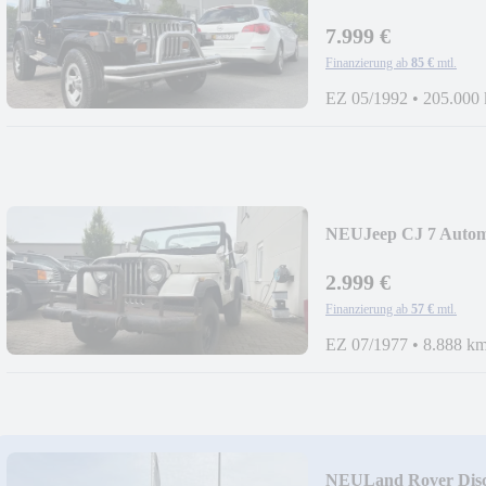
7.999 €
Finanzierung ab
85 €
mtl.
EZ 05/1992
•
205.000
NEU
Jeep CJ 7 Autom
2.999 €
Finanzierung ab
57 €
mtl.
EZ 07/1977
•
8.888 k
NEU
Land Rover Disc