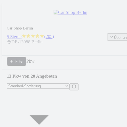
Car Shop Berlin
(
205
)
5 Sterne
Über un
DE-
13088
Berlin
Pkw
Filter
13 Pkw von 20 Angeboten