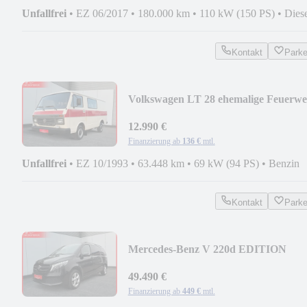
Unfallfrei
•
EZ 06/2017
•
180.000 km
•
110 kW (150 PS)
•
Dies
Kontakt
Park
Volkswagen LT 28 ehemalige Feuerw
erst 63.448 Km !!!
12.990 €
Finanzierung ab
136 €
mtl.
Unfallfrei
•
EZ 10/1993
•
63.448 km
•
69 kW (94 PS)
•
Benzin
Kontakt
Park
Mercedes-Benz V 220d EDITION
4MATIC 9G LED Leder AHK RFK
49.490 €
Finanzierung ab
449 €
mtl.