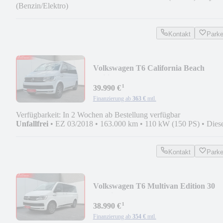
(Benzin/Elektro)
Kontakt
Park
Volkswagen T6 California Beach
Edition LED | RKF | Luftsthz
¹
39.990 €
Finanzierung ab
363 €
mtl.
Verfügbarkeit: In 2 Wochen ab Bestellung verfügbar
Unfallfrei
•
EZ 03/2018
•
163.000 km
•
110 kW (150 PS)
•
Dies
Kontakt
Park
Volkswagen T6 Multivan Edition 30
4Motion DSG LED Standh.
¹
38.990 €
Finanzierung ab
354 €
mtl.