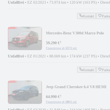
Unfallfrei
•
EZ 02/2023
•
73.974 km
•
120 kW (163 PS)
•
Diesel
Kontakt
Park
Mercedes-Benz V300d Marco Polo
EDITION 4MATIC LED Standh Küc
¹
59.290 €
Finanzierung ab
537 €
mtl.
Unfallfrei
•
EZ 01/2021
•
88.669 km
•
174 kW (237 PS)
•
Diesel
Kontakt
Park
Jeep Grand Cherokee 6.4 V8 HEMI
SRT NAP-Klappenausp.
¹
64.990 €
Finanzierung ab
589 €
mtl.
Unfallfrei
•
EZ 03/2020
•
31.848 km
•
344 kW (468 PS)
•
Benzi