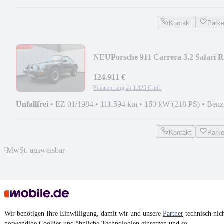
Kontakt
Park
NEU
Porsche 911 Carrera 3.2 Safari 
915 Getriebe
124.911 €
Finanzierung ab
1.325 €
mtl.
Unfallfrei
•
EZ 01/1984
•
111.594 km
•
160 kW (218 PS)
•
Benz
Kontakt
Park
¹
MwSt. ausweisbar
4.6 Sterne
Wir benötigen Ihre Einwilligung, damit wir und unsere
Partner
technisch nic
App installieren
Nutze mobile.de schnell und einfach
notwendige Cookies und ähnliche Technologien einsetzen und so