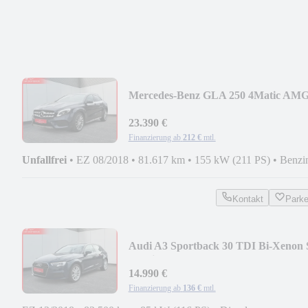
Mercedes-Benz GLA 250 4Matic AM
LED Alcantara RFK Panorama
23.390 €
Finanzierung ab
212 €
mtl.
Unfallfrei
•
EZ 08/2018
•
81.617 km
•
155 kW (211 PS)
•
Benzi
Kontakt
Park
Audi A3 Sportback 30 TDI Bi-Xenon 
Tronic Leder PDC
14.990 €
Finanzierung ab
136 €
mtl.