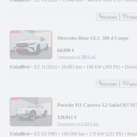
Kontakt
Park
Mercedes-Benz GLC 300 d Coupe
4Matic Edition AMG | Pano
64.890 €
Finanzierung ab
588 €
mtl.
Unfallfrei
•
EZ 11/2024
•
28.893 km
•
198 kW (269 PS)
•
Diesel
Kontakt
Park
Porsche 911 Carrera 3.2 Safari RS 91
Getriebe
129.911 €
Finanzierung ab
1.351 €
mtl.
Unfallfrei
•
EZ 02/1985
•
100.000 km
•
170 kW (231 PS)
•
Benz