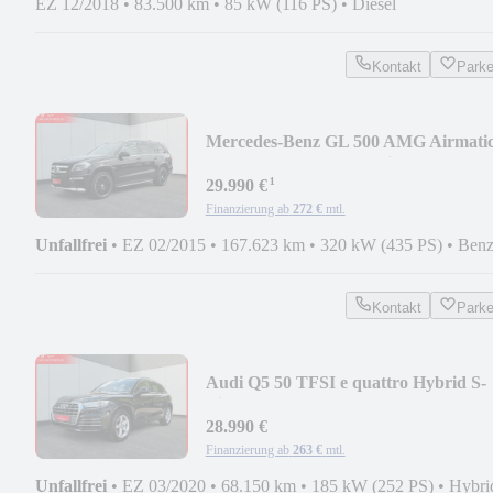
EZ 12/2018
•
83.500 km
•
85 kW (116 PS)
•
Diesel
Kontakt
Park
Mercedes-Benz GL 500 AMG Airmati
Panorama AHK 360° 7Sitzer
¹
29.990 €
Finanzierung ab
272 €
mtl.
Unfallfrei
•
EZ 02/2015
•
167.623 km
•
320 kW (435 PS)
•
Benz
Kontakt
Park
Audi Q5 50 TFSI e quattro Hybrid S-
Line | RFK | Leder
28.990 €
Finanzierung ab
263 €
mtl.
Unfallfrei
•
EZ 03/2020
•
68.150 km
•
185 kW (252 PS)
•
Hybri