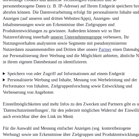
personenbezogene Daten (z. B. IP-Adresse) auf Ihrem Endgerät speichern bz
abrufen können. Die Datenverarbeitung erfolgt für personalisierte Inhalte un
Anzeigen (auf unseren und dritten Websites/Apps), Anzeigen- und
Impressum
Inhaltsmessungen sowie um Erkenntnisse über Zielgruppen und
AGB
Produktentwicklungen zu gewinnen. Außerdem können wir so Ihre
Nutzererfahrung innerhalb
unserer Unternehmensgruppe
verbessern, Ihr
Vertrag widerrufen
Nutzungsverhalten analysieren sowie Segmente mit pseudonymisierten
Datenschutz
Nutzerdaten zusammenstellen und Dritten über unsere
Partner
einen Datenabg
zur Personalisierung ihrer Werbung und die Möglichkeit anbieten, ähnliche N
Datenschutzeinstellungen
in ihrem eigenen Datenbestand zu identifizieren.
Erklärung zur Barrierefreiheit
Speichern von oder Zugriff auf Informationen auf einem Endgerät
Report Security Vulnerability (English)
Personalisierte Werbung und Inhalte, Messung von Werbeleistung und der
Performance von Inhalten, Zielgruppenforschung sowie Entwicklung und
Powered by
Verbesserung von Angeboten
Einstellmöglichkeiten und mehr Infos zu den Zwecken und Partnern gibt es u
Entdecke
Kleinwagen
,
SUV
und
Wohnmobile
und mehr bei
'Datenschutzeinstellungen', für den jederzeit möglichen Widerruf der Einwill
mobile.de
auch erreichbar über den Link im Menü.
Für die Auswahl und Messung einfacher Anzeigen (sog. kontextbezogene
Werbung) sowie um Erkenntnisse über Zielgruppen und Produktentwicklung