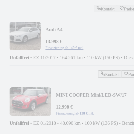
Kontakt
Park
Audi A4
Avant/NAVI/AUTOMATK/AHK/PDC/X
13.998 €
Finanzierung ab
149 €
mtl.
Unfallfrei
•
EZ 11/2017
•
164.261 km
•
110 kW (150 PS)
•
Diese
Kontakt
Pa
MINI COOPER Mini/LED-SW/17
Zoll/HU+Service neu
12.998 €
Finanzierung ab
138 €
mtl.
Unfallfrei
•
EZ 01/2018
•
48.090 km
•
100 kW (136 PS)
•
Benzi