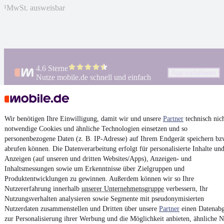
¹
MwSt. ausweisbar
4.6 Sterne
App installieren
Nutze mobile.de schnell und einfach
Impressum
Wir benötigen Ihre Einwilligung, damit wir und unsere
Partner
technisch nic
AGB
notwendige Cookies und ähnliche Technologien einsetzen und so
personenbezogene Daten (z. B. IP-Adresse) auf Ihrem Endgerät speichern bz
Vertrag widerrufen
abrufen können. Die Datenverarbeitung erfolgt für personalisierte Inhalte un
Datenschutz
Anzeigen (auf unseren und dritten Websites/Apps), Anzeigen- und
Inhaltsmessungen sowie um Erkenntnisse über Zielgruppen und
Datenschutzeinstellungen
Produktentwicklungen zu gewinnen. Außerdem können wir so Ihre
Erklärung zur Barrierefreiheit
Nutzererfahrung innerhalb
unserer Unternehmensgruppe
verbessern, Ihr
Nutzungsverhalten analysieren sowie Segmente mit pseudonymisierten
Report Security Vulnerability (English)
Nutzerdaten zusammenstellen und Dritten über unsere
Partner
einen Datenabg
zur Personalisierung ihrer Werbung und die Möglichkeit anbieten, ähnliche N