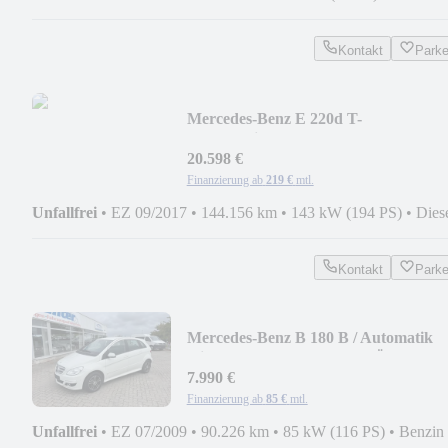
Kontakt
Park
Mercedes-Benz E 220d T-
Modell/Widescreen/Ahk/Panorama
20.598 €
Finanzierung ab
219 €
mtl.
Unfallfrei
•
EZ 09/2017
•
144.156 km
•
143 kW (194 PS)
•
Dies
Kontakt
Park
Mercedes-Benz B 180 B / Automatik
/Sitzhzg/Tempomat/PDC/ TÜV
7.990 €
Finanzierung ab
85 €
mtl.
Unfallfrei
•
EZ 07/2009
•
90.226 km
•
85 kW (116 PS)
•
Benzin