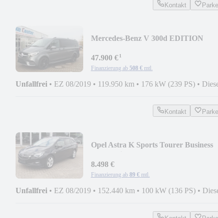
Kontakt
Park
Mercedes-Benz V 300d EDITION
4MATIC lang/AMG/1.Hand/Kamera/1
¹
47.900 €
Finanzierung ab
508 €
mtl.
Unfallfrei
•
EZ 08/2019
•
119.950 km
•
176 kW (239 PS)
•
Dies
Kontakt
Park
Opel Astra K Sports Tourer Business
Automatik
8.498 €
Finanzierung ab
89 €
mtl.
Unfallfrei
•
EZ 08/2019
•
152.440 km
•
100 kW (136 PS)
•
Dies