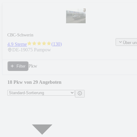
CBC-Schwerin
Über un
(
130
)
4.9 Sterne
DE-
19075
Pampow
Pkw
Filter
18 Pkw von 29 Angeboten