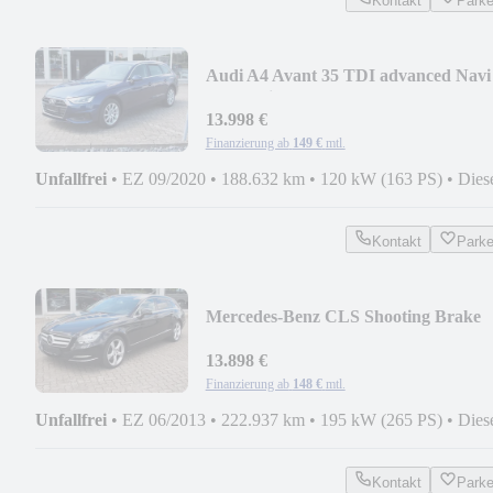
Kontakt
Park
Audi A4 Avant 35 TDI advanced Navi 
Zonenklima
13.998 €
Finanzierung ab
149 €
mtl.
Unfallfrei
•
EZ 09/2020
•
188.632 km
•
120 kW (163 PS)
•
Dies
Kontakt
Park
Mercedes-Benz CLS Shooting Brake
350 CDI
13.898 €
Finanzierung ab
148 €
mtl.
Unfallfrei
•
EZ 06/2013
•
222.937 km
•
195 kW (265 PS)
•
Dies
Kontakt
Park