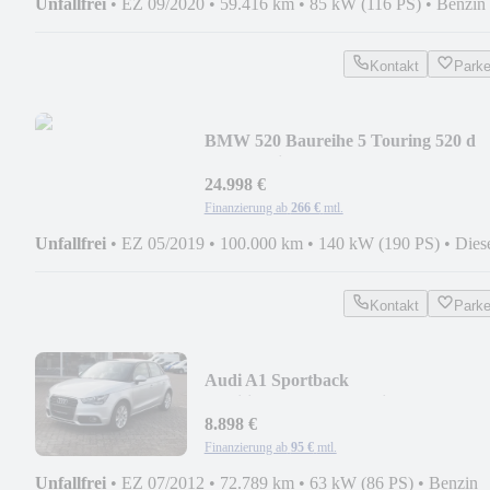
Unfallfrei
•
EZ 09/2020
•
59.416 km
•
85 kW (116 PS)
•
Benzin
Kontakt
Park
BMW 520 Baureihe 5 Touring 520 d
Luxury Line
24.998 €
Finanzierung ab
266 €
mtl.
Unfallfrei
•
EZ 05/2019
•
100.000 km
•
140 kW (190 PS)
•
Dies
Kontakt
Park
Audi A1 Sportback
ambition/1.Hand/Sportsitze&Fahrwer
8.898 €
Finanzierung ab
95 €
mtl.
Unfallfrei
•
EZ 07/2012
•
72.789 km
•
63 kW (86 PS)
•
Benzin