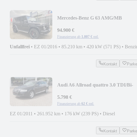
Mercedes-Benz G 63 AMG/MB
Garantie/Scheckheft/22Zoll AMG
94.900 €
Finanzierung ab
1.007 €
mtl.
Unfallfrei
•
EZ 01/2016
•
85.210 km
•
420 kW (571 PS)
•
Benzi
Kontakt
Park
Audi A6 Allroad quattro 3.0 TDI/Bi-
Color-Edition
5.798 €
Finanzierung ab
62 €
mtl.
EZ 01/2011
•
261.952 km
•
176 kW (239 PS)
•
Diesel
Kontakt
Park