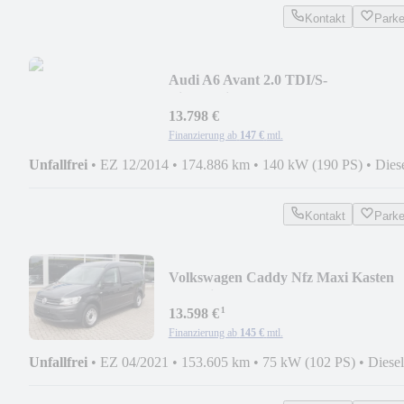
Kontakt
Park
Audi A6 Avant 2.0 TDI/S-
Line/Navi/Bose/LED SW
13.798 €
Finanzierung ab
147 €
mtl.
Unfallfrei
•
EZ 12/2014
•
174.886 km
•
140 kW (190 PS)
•
Dies
Kontakt
Park
Volkswagen Caddy Nfz Maxi Kasten
Trendline Regalsystem
¹
13.598 €
Finanzierung ab
145 €
mtl.
Unfallfrei
•
EZ 04/2021
•
153.605 km
•
75 kW (102 PS)
•
Diesel