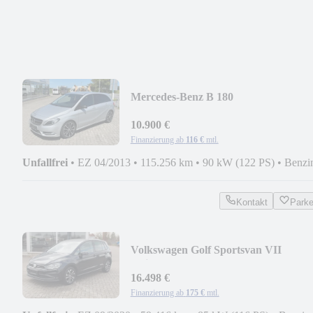
Mercedes-Benz B 180
Sportpaket/18Zoll/H&K/Leder/AHK
10.900 €
Finanzierung ab
116 €
mtl.
Unfallfrei
•
EZ 04/2013
•
115.256 km
•
90 kW (122 PS)
•
Benzi
Kontakt
Park
Volkswagen Golf Sportsvan VII
United/ACC/DAB/NAVI/KAMERA
16.498 €
Finanzierung ab
175 €
mtl.