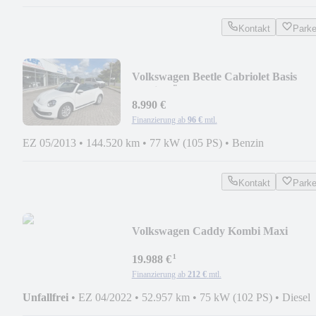
Kontakt
Park
Volkswagen Beetle Cabriolet Basis
/Navi/ TÜV neu
8.990 €
Finanzierung ab
96 €
mtl.
EZ 05/2013
•
144.520 km
•
77 kW (105 PS)
•
Benzin
Kontakt
Park
Volkswagen Caddy Kombi Maxi
Scheckheft 1. Hand
¹
19.988 €
Finanzierung ab
212 €
mtl.
Unfallfrei
•
EZ 04/2022
•
52.957 km
•
75 kW (102 PS)
•
Diesel