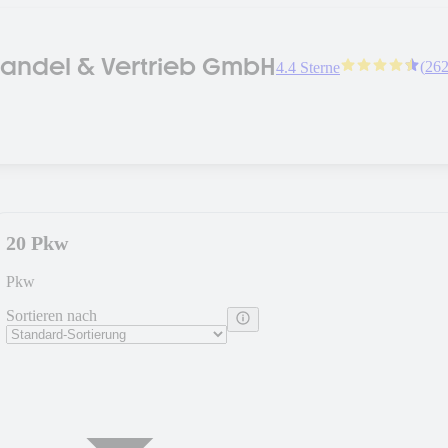
andel & Vertrieb GmbH
(
26
4.4 Sterne
20 Pkw
Pkw
Sortieren nach