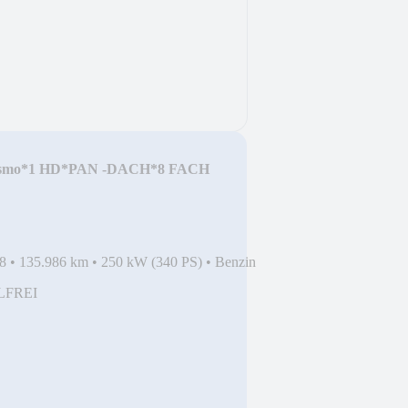
ismo*1 HD*PAN -DACH*8 FACH
8
•
135.986 km
•
250 kW (340 PS)
•
Benzin
LFREI