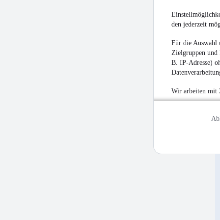
Einstellmöglichke
den jederzeit mö
Für die Auswahl 
Zielgruppen und 
B. IP-Adresse) oh
Datenverarbeitung
Wir arbeiten mit
Ab