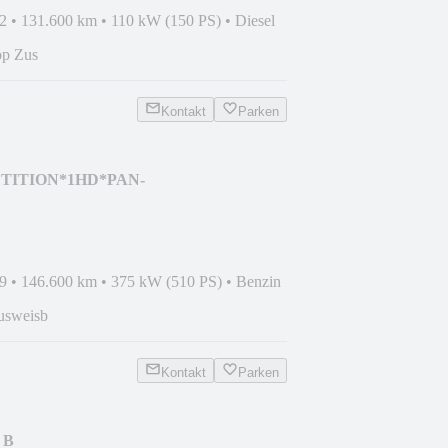
2
•
131.600 km
•
110 kW (150 PS)
•
Diesel
op Zus
Kontakt
Parken
TITION*1HD*PAN-
FT
9
•
146.600 km
•
375 kW (510 PS)
•
Benzin
usweisb
Kontakt
Parken
 B