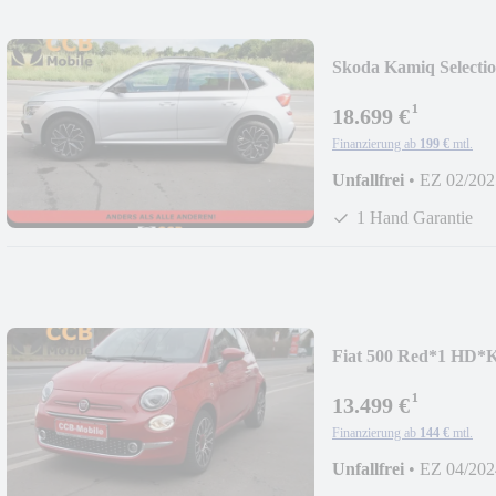
Skoda Kamiq Selec
DISPLAY*SHZG
¹
18.699 €
Finanzierung ab
199 €
mtl.
Unfallfrei
•
EZ 02/202
1 Hand Garantie
Fiat 500 Red*1 H
HYBRID
¹
13.499 €
Finanzierung ab
144 €
mtl.
Unfallfrei
•
EZ 04/202