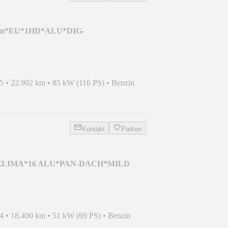
tion*EU*1HD*ALU*DIG-
5
•
22.902 km
•
85 kW (116 PS)
•
Benzin
Kontakt
Parken
D*KLIMA*16 ALU*PAN-DACH*MILD
4
•
18.400 km
•
51 kW (69 PS)
•
Benzin