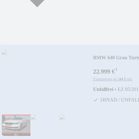
BMW 640 Gran Tur
BER*TOP
¹
22.999 €
Finanzierung ab
244 €
mtl.
Unfallfrei
•
EZ 05/201
1HNAD / UNFAL