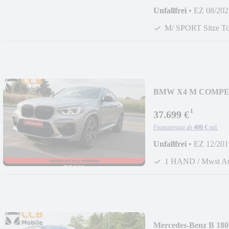
Unfallfrei
•
EZ 08/202
M/ SPORT Sitze T
BMW X4 M COMPE
DACH*SCHECKHE
¹
37.699 €
Finanzierung ab
400 €
mtl.
Unfallfrei
•
EZ 12/201
1 HAND / Mwst A
Mercedes-Benz B 180