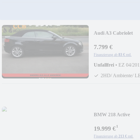
Audi A3 Cabriolet
Ambitio*2HD*LE
7.799 €
Finanzierung ab
83 €
mtl.
Unfallfrei
•
EZ 04/201
2HD/ Ambiente/ 
BMW 218 Active
Tourer*1HD*M*L
¹
19.999 €
Finanzierung ab
213 €
mtl.