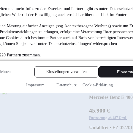
iten und mehr Infos zu den Zwecken und Partnern gibt es unter 'Datenschutzein
glichen Widerruf der Einwilligung auch erreichbar über den Link im Footer.
Volkswagen Polo 
BIS 04/27
und Messung einfacher Anzeigen (sog. kontextbezogene Werbung) sowie um Er
¹
Produktentwicklungen zu erlangen, erfolgt eine Verarbeitung Ihrer personenbe
16.499 €
ne Cookies durch bestimmte Partner auch auf Basis von berechtigten Interesse
Finanzierung ab
175 €
mtl.
 können Sie jederzeit unter 'Datenschutzeinstellungen' widersprechen.
Unfallfrei
•
EZ 02/202
 220 Partnern zusammen.
1 HAND Garantie 
lehnen
Einstellungen verwalten
Einvers
Impressum
Datenschutz
Cookie-Erklärung
Mercedes-Benz E 4
UNFALLFREI*SC
45.900 €
Finanzierung ab
487 €
mtl.
Unfallfrei
•
EZ 05/201