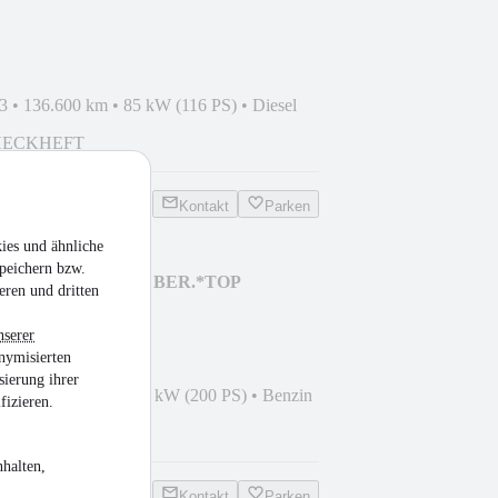
*TEILLEDER*SCHECKEFT
3
•
136.600 km
•
85 kW (116 PS)
•
Diesel
HECKHEFT
Kontakt
Parken
ies und ähnliche
peichern bzw.
AND*200PS*8 FACH BER.*TOP
eren und dritten
nserer
nymisierten
sierung ihrer
9
•
142.800 km
•
147 kW (200 PS)
•
Benzin
fizieren.
LFREI
halten,
Kontakt
Parken