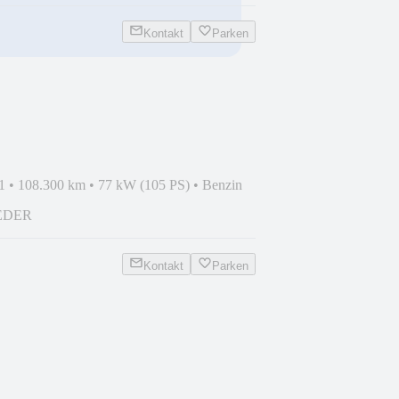
Kontakt
Parken
DER*ALU*SCHECKHEFT
1
•
108.300 km
•
77 kW (105 PS)
•
Benzin
LEDER
Kontakt
Parken
EDER*SCHECKHEFT*T'OP