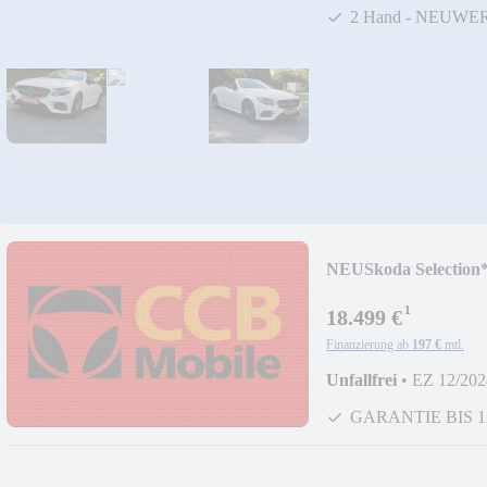
2 Hand - NEUWE
NEU
Skoda Selecti
GJ*KAMERA*SZHG*
¹
18.499 €
Finanzierung ab
197 €
mtl.
Unfallfrei
•
EZ 12/202
GARANTIE BIS 1