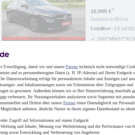
1HD*MWST*NAVI
¹
16.999 €
Finanzierung ab
181 €
mtl.
Unfallfrei
•
EZ 04/202
1HD*MWST*SC
re Einwilligung, damit wir und unsere
Partner
technisch nicht notwendige Cook
setzen und so personenbezogene Daten (z. B. IP-Adresse) auf Ihrem Endgerät s
Ford Fiesta ST*1H
ie Datenverarbeitung erfolgt für personalisierte Inhalte und Anzeigen (auf uns
ZUSTAND
Anzeigen- und Inhaltsmessungen sowie um Erkenntnisse über Zielgruppen und
10.799 €
ngen zu gewinnen. Außerdem können wir so Ihre Nutzererfahrung innerhalb
u
uppe
verbessern, Ihr Nutzungsverhalten analysieren sowie Segmente mit pseudo
Finanzierung ab
115 €
mtl.
mmenstellen und Dritten über unsere
Partner
einen Datenabgleich zur Personali
Unfallfrei
•
EZ 08/201
Möglichkeit anbieten, ähnliche Nutzer in ihrem eigenen Datenbestand zu identi
1 HAND / UNFAL
oder Zugriff auf Informationen auf einem Endgerät
e Werbung und Inhalte, Messung von Werbeleistung und der Performance von In
chung sowie Entwicklung und Verbesserung von Angeboten