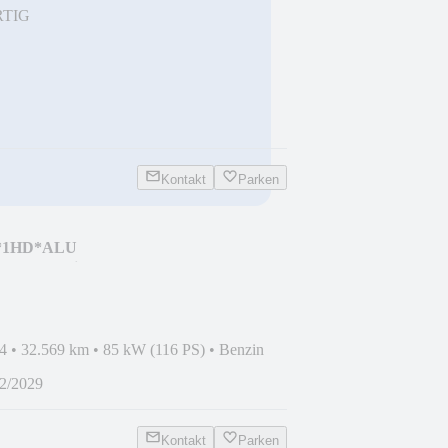
RTIG
Kontakt
Parken
on*1HD*ALU
GARA bis 2029
4
•
32.569 km
•
85 kW (116 PS)
•
Benzin
2/2029
Kontakt
Parken