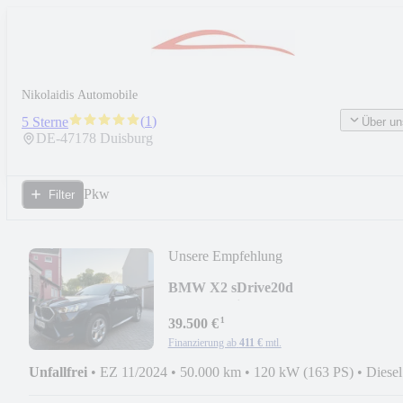
Nikolaidis Automobile
(
1
)
5 Sterne
Über un
DE-
47178
Duisburg
Pkw
Filter
Unsere Empfehlung
BMW X2 sDrive20d
MassagenSitze/360/M Packet/Memory
¹
39.500 €
Finanzierung ab
411 €
mtl.
Unfallfrei
•
EZ 11/2024
•
50.000 km
•
120 kW (163 PS)
•
Diesel