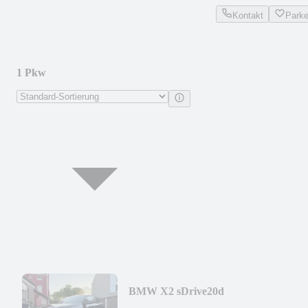
Kontakt
Park
1 Pkw
BMW X2 sDrive20d
MassagenSitze/360/M Packet/Memory