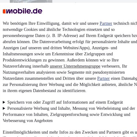
¹
39.500 €
Finanzierung ab
411 €
mtl.
Unfallfrei
•
EZ 11/2024
•
50.000 km
•
120 kW (163 PS)
•
Diesel
Wir benötigen Ihre Einwilligung, damit wir und unsere
Partner
technisch nic
notwendige Cookies und ähnliche Technologien einsetzen und so
personenbezogene Daten (z. B. IP-Adresse) auf Ihrem Endgerät speichern bz
Kontakt
Park
abrufen können. Die Datenverarbeitung erfolgt für personalisierte Inhalte un
Anzeigen (auf unseren und dritten Websites/Apps), Anzeigen- und
¹
MwSt. ausweisbar
Inhaltsmessungen sowie um Erkenntnisse über Zielgruppen und
Produktentwicklungen zu gewinnen. Außerdem können wir so Ihre
Nutzererfahrung innerhalb
unserer Unternehmensgruppe
verbessern, Ihr
Nutzungsverhalten analysieren sowie Segmente mit pseudonymisierten
Nutzerdaten zusammenstellen und Dritten über unsere
Partner
einen Datenabg
zur Personalisierung ihrer Werbung und die Möglichkeit anbieten, ähnliche N
4.6 Sterne
App installieren
in ihrem eigenen Datenbestand zu identifizieren.
Nutze mobile.de schnell und einfach
Speichern von oder Zugriff auf Informationen auf einem Endgerät
Personalisierte Werbung und Inhalte, Messung von Werbeleistung und der
Impressum
Performance von Inhalten, Zielgruppenforschung sowie Entwicklung und
Verbesserung von Angeboten
AGB
Vertrag widerrufen
Einstellmöglichkeiten und mehr Infos zu den Zwecken und Partnern gibt es u