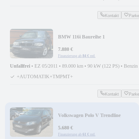
Kontakt
Park
BMW 116i Baureihe 1
Lim.+AUTOMATIK+NEUE
STEUERKETTE+
7.880 €
Finanzierung ab
84 €
mtl.
Unfallfrei
•
EZ 05/2011
•
89.000 km
•
90 kW (122 PS)
•
Benzin
+AUTOMATIK+TMPMT+
Kontakt
Park
Volkswagen Polo V Trendline
+STEUERKETTE NEU+
5.680 €
Finanzierung ab
61 €
mtl.