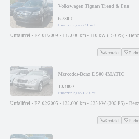
Volkswagen Tiguan Trend & Fun
+STEUERKETTE NEU+1.Hand+
6.780 €
Finanzierung ab
72 €
mtl.
Unfallfrei
•
EZ 01/2009
•
137.000 km
•
110 kW (150 PS)
•
Benz
Kontakt
Park
Mercedes-Benz E 500 4MATIC
ELEGANCE +Panorama+
10.480 €
Finanzierung ab
112 €
mtl.
Unfallfrei
•
EZ 02/2005
•
122.000 km
•
225 kW (306 PS)
•
Benz
Kontakt
Park