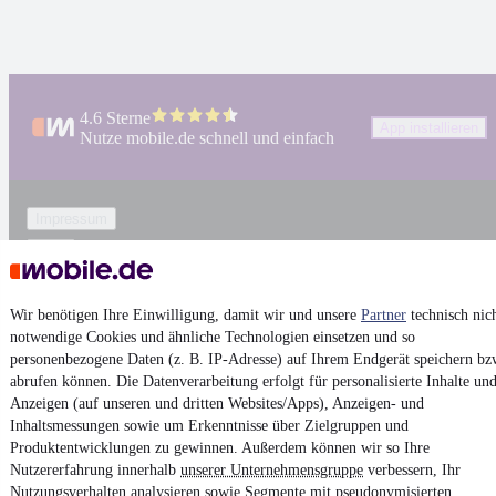
4.6 Sterne
App installieren
Nutze mobile.de schnell und einfach
Impressum
AGB
Vertrag widerrufen
Wir benötigen Ihre Einwilligung, damit wir und unsere
Datenschutz
Partner
technisch nic
notwendige Cookies und ähnliche Technologien einsetzen und so
Datenschutzeinstellungen
personenbezogene Daten (z. B. IP-Adresse) auf Ihrem Endgerät speichern bz
Erklärung zur Barrierefreiheit
abrufen können. Die Datenverarbeitung erfolgt für personalisierte Inhalte un
Anzeigen (auf unseren und dritten Websites/Apps), Anzeigen- und
Report Security Vulnerability (English)
Inhaltsmessungen sowie um Erkenntnisse über Zielgruppen und
Produktentwicklungen zu gewinnen. Außerdem können wir so Ihre
Nutzererfahrung innerhalb
Powered by
unserer Unternehmensgruppe
verbessern, Ihr
Nutzungsverhalten analysieren sowie Segmente mit pseudonymisierten