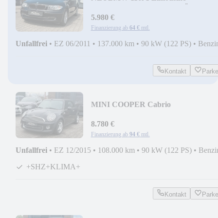
+STEUERKETTE NEU+TÜV
NEU+KD NEU
5.980 €
Finanzierung ab
64 €
mtl.
Unfallfrei
•
EZ 06/2011
•
137.000 km
•
90 kW (122 PS)
•
Benzi
Kontakt
Park
MINI COOPER Cabrio
+STEUERKETTE NEU!+HU/KD
NEU+SHZ+
8.780 €
Finanzierung ab
94 €
mtl.
Unfallfrei
•
EZ 12/2015
•
108.000 km
•
90 kW (122 PS)
•
Benzi
+SHZ+KLIMA+
Kontakt
Park