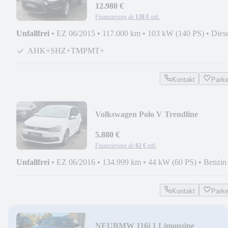
12.980 €
Finanzierung ab
138 €
mtl.
Unfallfrei
•
EZ 06/2015
•
117.000 km
•
103 kW (140 PS)
•
Dies
AHK+SHZ+TMPMT+
Kontakt
Park
Volkswagen Polo V Trendline
+STEUERKETTE NEU+HU NEU+
NEU+
5.880 €
Finanzierung ab
62 €
mtl.
Unfallfrei
•
EZ 06/2016
•
134.999 km
•
44 kW (60 PS)
•
Benzin
Kontakt
Park
NEU
BMW 116i 1 Limousine