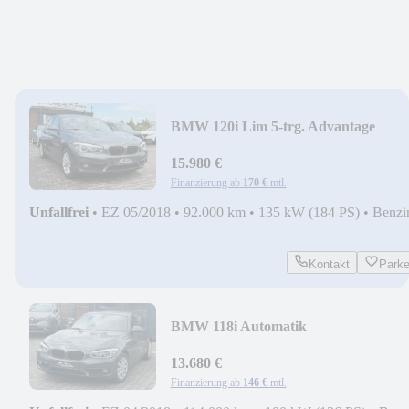
BMW 120i Lim 5-trg. Advantage
+STEUERKETTE NEU+
15.980 €
Finanzierung ab
170 €
mtl.
Unfallfrei
•
EZ 05/2018
•
92.000 km
•
135 kW (184 PS)
•
Benzi
Kontakt
Park
BMW 118i Automatik
+STEUERKETTE
NEU+SHZ+TMPMT+
13.680 €
Finanzierung ab
146 €
mtl.