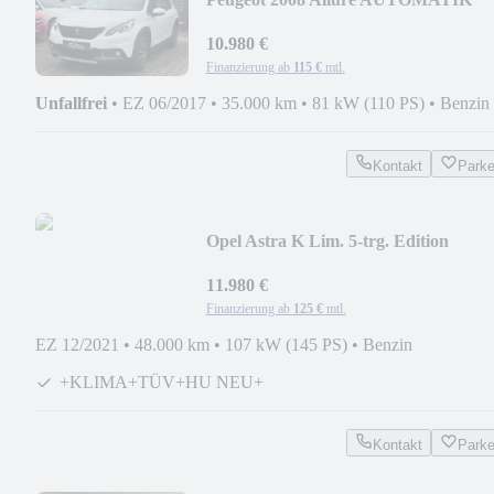
2.Hand
10.980 €
Finanzierung ab
115 €
mtl.
Unfallfrei
•
EZ 06/2017
•
35.000 km
•
81 kW (110 PS)
•
Benzin
Kontakt
Park
Opel Astra K Lim. 5-trg. Edition
Start/Stop+HU/KD NEU
11.980 €
Finanzierung ab
125 €
mtl.
EZ 12/2021
•
48.000 km
•
107 kW (145 PS)
•
Benzin
+KLIMA+TÜV+HU NEU+
Kontakt
Park