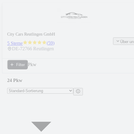
City Cars Reutlingen GmbH
Über un
(
59
)
5 Sterne
DE-
72766
Reutlingen
Pkw
Filter
24 Pkw