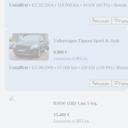
Unfallfrei
•
EZ 02/2014
•
118.000 km
•
44 kW (60 PS)
•
Benzin
Kontakt
Park
Volkswagen Tiguan Sport & Style
4Motion+STEUERKETTE NEU+A
8.980 €
Finanzierung ab
96 €
mtl.
Unfallfrei
•
EZ 09/2009
•
67.000 km
•
110 kW (150 PS)
•
Benzi
Kontakt
Park
BMW 118D Lim 5-trg.
Advantage+STEUERKETTE
NEU+TMPMT+
15.480 €
Finanzierung ab
165 €
mtl.