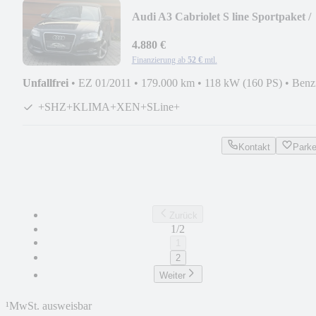
Audi A3 Cabriolet S line Sportpaket /
4.880 €
Finanzierung ab
52 €
mtl.
Unfallfrei
•
EZ 01/2011
•
179.000 km
•
118 kW (160 PS)
•
Benz
+SHZ+KLIMA+XEN+SLine+
Kontakt
Park
Zurück
1/2
1
2
Weiter
¹
MwSt. ausweisbar