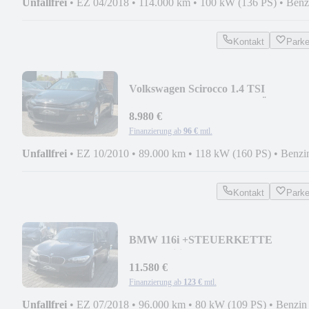
Unfallfrei
•
EZ 04/2018
•
114.000 km
•
100 kW (136 PS)
•
Benz
Kontakt
Park
Volkswagen Scirocco 1.4 TSI
+STEUERKETTE NEU+TÜV
NEU+KD NEU
8.980 €
Finanzierung ab
96 €
mtl.
Unfallfrei
•
EZ 10/2010
•
89.000 km
•
118 kW (160 PS)
•
Benzi
Kontakt
Park
BMW 116i +STEUERKETTE
NEU+Edition M Sport Shadow
11.580 €
Finanzierung ab
123 €
mtl.
Unfallfrei
•
EZ 07/2018
•
96.000 km
•
80 kW (109 PS)
•
Benzin