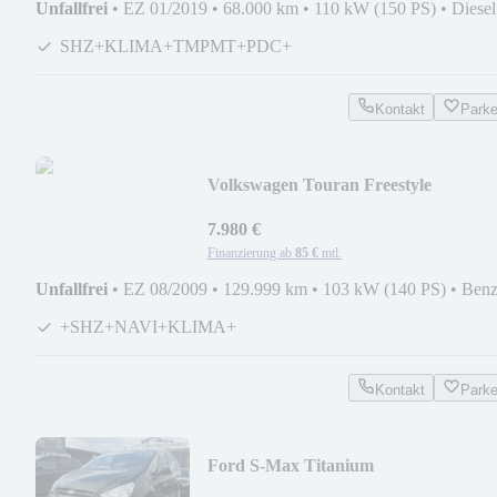
Unfallfrei
•
EZ 01/2019
•
68.000 km
•
110 kW (150 PS)
•
Diesel
SHZ+KLIMA+TMPMT+PDC+
Kontakt
Park
Volkswagen Touran Freestyle
+STEUERKETTE
NEU+SHZ+NAVI+KLIMA
7.980 €
Finanzierung ab
85 €
mtl.
Unfallfrei
•
EZ 08/2009
•
129.999 km
•
103 kW (140 PS)
•
Benz
+SHZ+NAVI+KLIMA+
Kontakt
Park
Ford S-Max Titanium
+AUTOMATIK+AHK+NAVI+TMP