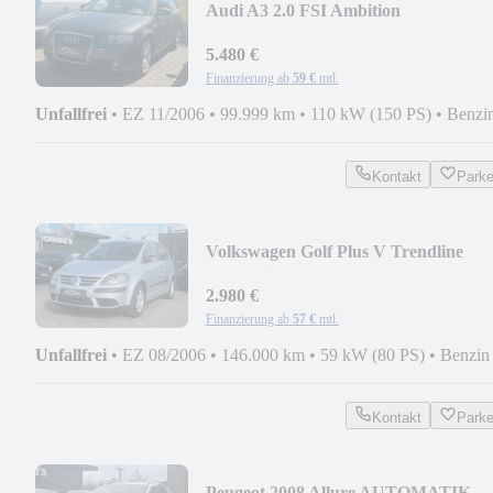
Audi A3 2.0 FSI Ambition
+STEUERKETTE NEU+1.HAND+
5.480 €
Finanzierung ab
59 €
mtl.
Unfallfrei
•
EZ 11/2006
•
99.999 km
•
110 kW (150 PS)
•
Benzi
Kontakt
Park
Volkswagen Golf Plus V Trendline
+Zahnriemen Neu+
2.980 €
Finanzierung ab
57 €
mtl.
Unfallfrei
•
EZ 08/2006
•
146.000 km
•
59 kW (80 PS)
•
Benzin
Kontakt
Park
Peugeot 2008 Allure AUTOMATIK