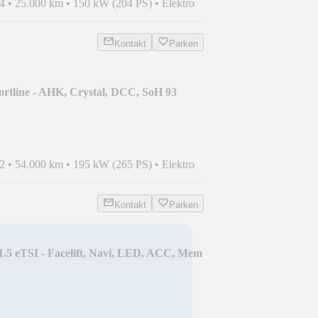
4
•
25.000 km
•
150 kW (204 PS)
•
Elektro
Kontakt
Parken
rtline - AHK, Crystal, DCC, SoH 93
2
•
54.000 km
•
195 kW (265 PS)
•
Elektro
Kontakt
Parken
.5 eTSI - Facelift, Navi, LED, ACC, Mem