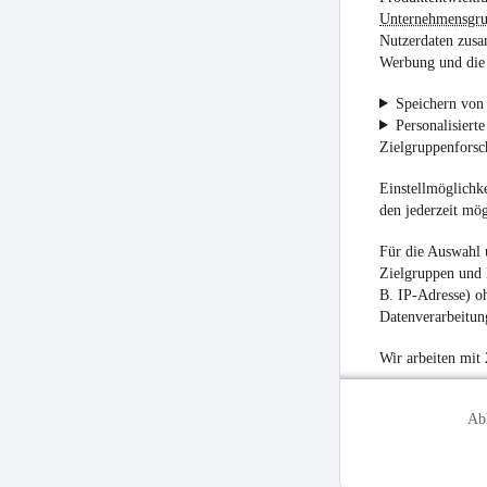
Unternehmensgr
Nutzerdaten zusa
Werbung und die 
Speichern von 
Personalisiert
Zielgruppenfors
Einstellmöglichke
den jederzeit mö
Für die Auswahl 
Zielgruppen und 
B. IP-Adresse) oh
Datenverarbeitung
Wir arbeiten mit
Ab