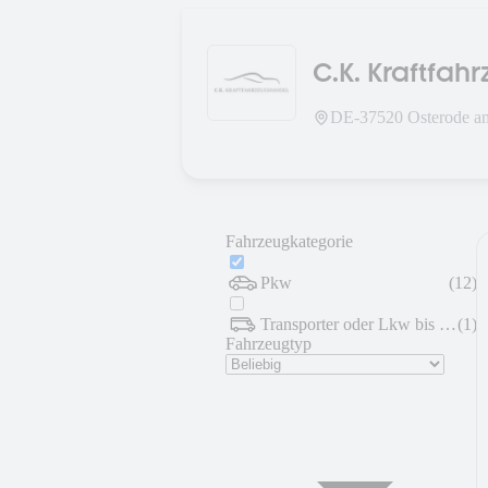
C.K. Kraftfah
DE-
37520
Osterode a
Fahrzeugkategorie
Pkw
(
12
)
Transporter oder Lkw bis 7,5 t
(
1
)
Fahrzeugtyp