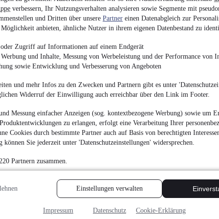
¹
uppe
verbessern, Ihr Nutzungsverhalten analysieren sowie Segmente mit pseudo
34.990 €
mmenstellen und Dritten über unsere
Partner
einen Datenabgleich zur Personali
Finanzierung ab
371 €
mtl.
Möglichkeit anbieten, ähnliche Nutzer in ihrem eigenen Datenbestand zu identi
Unfallfrei
•
EZ 09/202
oder Zugriff auf Informationen auf einem Endgerät
e Werbung und Inhalte, Messung von Werbeleistung und der Performance von In
chung sowie Entwicklung und Verbesserung von Angeboten
iten und mehr Infos zu den Zwecken und Partnern gibt es unter 'Datenschutzein
glichen Widerruf der Einwilligung auch erreichbar über den Link im Footer.
Skoda Octavia Combi
und Messung einfacher Anzeigen (sog. kontextbezogene Werbung) sowie um Er
¹
33.990 €
Produktentwicklungen zu erlangen, erfolgt eine Verarbeitung Ihrer personenbe
ne Cookies durch bestimmte Partner auch auf Basis von berechtigten Interesse
Finanzierung ab
361 €
mtl.
 können Sie jederzeit unter 'Datenschutzeinstellungen' widersprechen.
Unfallfrei
•
EZ 05/202
 220 Partnern zusammen.
lehnen
Einstellungen verwalten
Einvers
Impressum
Datenschutz
Cookie-Erklärung