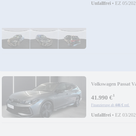
Unfallfrei
•
EZ 05/202
Volkswagen Passat Va
HUD
¹
41.990 €
Finanzierung ab
446 €
mtl.
Unfallfrei
•
EZ 03/202