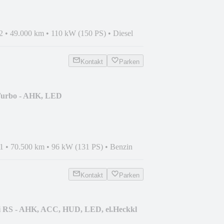
2
•
49.000 km
•
110 kW (150 PS)
•
Diesel
Kontakt
Parken
Turbo - AHK, LED
1
•
70.500 km
•
96 kW (131 PS)
•
Benzin
Kontakt
Parken
i RS - AHK, ACC, HUD, LED, el.Heckkl