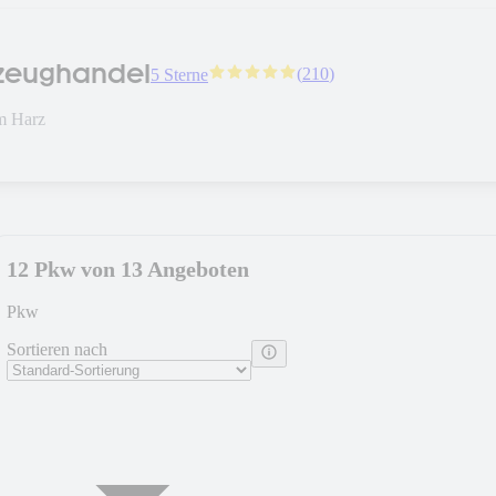
rzeughandel
(
210
)
5 Sterne
m Harz
12 Pkw von 13 Angeboten
Pkw
Sortieren nach