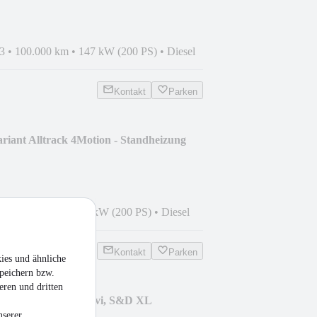
3
•
100.000 km
•
147 kW (200 PS)
•
Diesel
Kontakt
Parken
riant Alltrack 4Motion - Standheizung
4
•
58.000 km
•
147 kW (200 PS)
•
Diesel
Kontakt
Parken
ies und ähnliche
peichern bzw.
eren und dritten
ive - AHK, LED, Navi, S&D XL
nserer