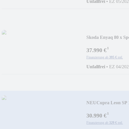
Unfallfrei
•
EZ 05/202
Skoda Enyaq 80 x Spo
¹
37.990 €
Finanzierung ab
395 €
mtl.
Unfallfrei
•
EZ 04/202
NEU
Cupra Leon SP 1
¹
30.990 €
Finanzierung ab
329 €
mtl.