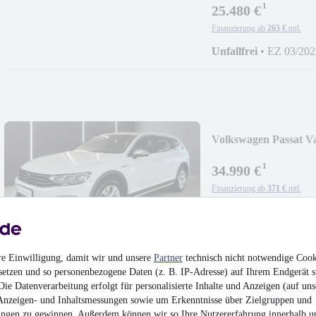
¹
25.480 €
Finanzierung ab
265 €
mtl.
Unfallfrei
•
EZ 03/202
Volkswagen Passat Va
¹
34.990 €
Finanzierung ab
371 €
mtl.
Unfallfrei
•
EZ 04/202
re Einwilligung, damit wir und unsere
Partner
technisch nicht notwendige Cook
setzen und so personenbezogene Daten (z. B. IP-Adresse) auf Ihrem Endgerät s
ie Datenverarbeitung erfolgt für personalisierte Inhalte und Anzeigen (auf uns
Seat Tarraco FR 4Dr
Anzeigen- und Inhaltsmessungen sowie um Erkenntnisse über Zielgruppen und
ngen zu gewinnen. Außerdem können wir so Ihre Nutzererfahrung innerhalb
u