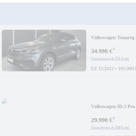
Volkswagen Touareg 
¹
34.990 €
Finanzierung ab
371 €
mtl.
EZ 11/2022
•
185.000
Volkswagen ID.3 Pr
¹
29.990 €
Finanzierung ab
318 €
mtl.