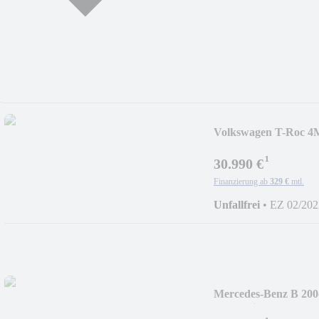
Volkswagen T-Roc 4M
ACC
¹
30.990 €
Finanzierung ab
329 €
mtl.
Unfallfrei
•
EZ 02/202
Mercedes-Benz B 200
Paket High