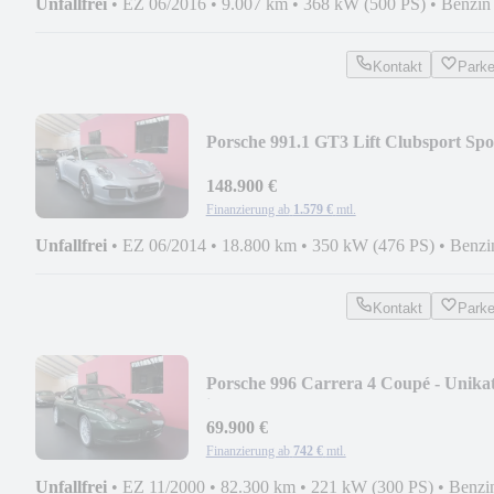
Unfallfrei
•
EZ 06/2016
•
9.007 km
•
368 kW (500 PS)
•
Benzin
Kontakt
Park
Porsche 991.1 GT3 Lift Clubsport Spo
Chrono Approved
148.900 €
Finanzierung ab
1.579 €
mtl.
Unfallfrei
•
EZ 06/2014
•
18.800 km
•
350 kW (476 PS)
•
Benzi
Kontakt
Park
Porsche 996 Carrera 4 Coupé - Unika
in Oakgrünmet.
69.900 €
Finanzierung ab
742 €
mtl.
Unfallfrei
•
EZ 11/2000
•
82.300 km
•
221 kW (300 PS)
•
Benzi