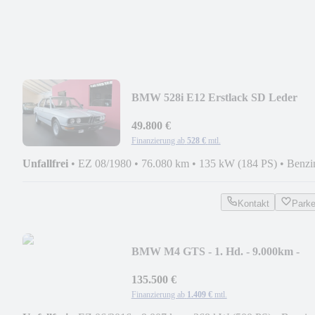
BMW 528i E12 Erstlack SD Leder
76.080 km
49.800 €
Finanzierung ab
528 €
mtl.
Unfallfrei
•
EZ 08/1980
•
76.080 km
•
135 kW (184 PS)
•
Benzi
Kontakt
Park
BMW M4 GTS - 1. Hd. - 9.000km -
Clubsport Paket
135.500 €
Finanzierung ab
1.409 €
mtl.