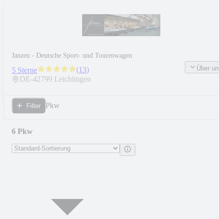
Janzen - Deutsche Sport- und Tourenwagen
Über un
(
13
)
5 Sterne
DE-
42799
Leichlingen
Pkw
Filter
6 Pkw