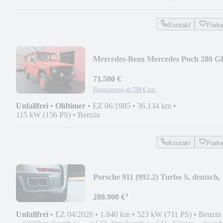
Kontakt
Park
Mercedes-Benz Mercedes Puch 280 G
SW, Sonderfarbe, 36.134 km
71.500 €
Finanzierung ab
759 €
mtl.
Unfallfrei
•
Oldtimer
•
EZ 06/1985
•
36.134 km
•
115 kW (156 PS)
•
Benzin
Kontakt
Park
Porsche 911 (992.2) Turbo S, deutsch,
1840 km, MwSt.
¹
288.900 €
Unfallfrei
•
EZ 04/2026
•
1.840 km
•
523 kW (711 PS)
•
Benzin