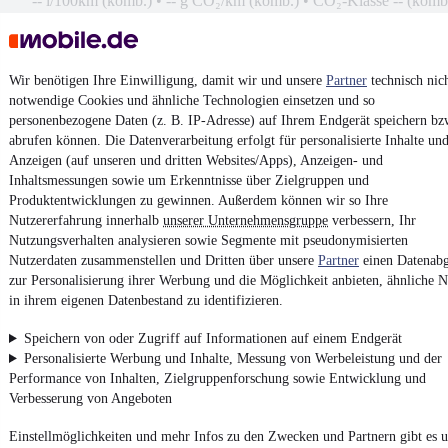
-- l/100km (komb.)
•
-- g CO₂/km (komb.)
•
CO₂-Klasse -- (komb
Kontakt
Park
Wir benötigen Ihre Einwilligung, damit wir und unsere
Partner
technisch nic
¹
MwSt. ausweisbar
notwendige Cookies und ähnliche Technologien einsetzen und so
personenbezogene Daten (z. B. IP-Adresse) auf Ihrem Endgerät speichern bz
abrufen können. Die Datenverarbeitung erfolgt für personalisierte Inhalte un
Anzeigen (auf unseren und dritten Websites/Apps), Anzeigen- und
Inhaltsmessungen sowie um Erkenntnisse über Zielgruppen und
Produktentwicklungen zu gewinnen. Außerdem können wir so Ihre
4.6 Sterne
Nutzererfahrung innerhalb
unserer Unternehmensgruppe
verbessern, Ihr
App installieren
Nutze mobile.de schnell und einfach
Nutzungsverhalten analysieren sowie Segmente mit pseudonymisierten
Nutzerdaten zusammenstellen und Dritten über unsere
Partner
einen Datenabg
zur Personalisierung ihrer Werbung und die Möglichkeit anbieten, ähnliche N
in ihrem eigenen Datenbestand zu identifizieren.
Impressum
AGB
Speichern von oder Zugriff auf Informationen auf einem Endgerät
Personalisierte Werbung und Inhalte, Messung von Werbeleistung und der
Vertrag widerrufen
Performance von Inhalten, Zielgruppenforschung sowie Entwicklung und
Datenschutz
Verbesserung von Angeboten
Datenschutzeinstellungen
Einstellmöglichkeiten und mehr Infos zu den Zwecken und Partnern gibt es u