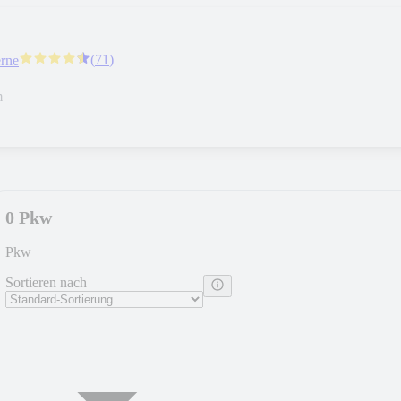
(
71
)
erne
m
0 Pkw
Pkw
Sortieren nach