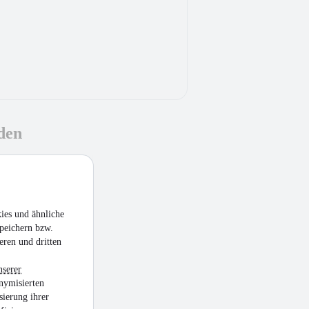
den
ies und ähnliche
peichern bzw.
eren und dritten
nserer
nymisierten
sierung ihrer