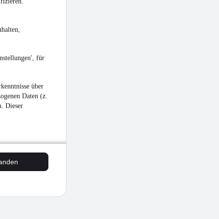
fizieren.
halten,
stellungen', für
kenntnisse über
zogenen Daten (z.
n. Dieser
tanden