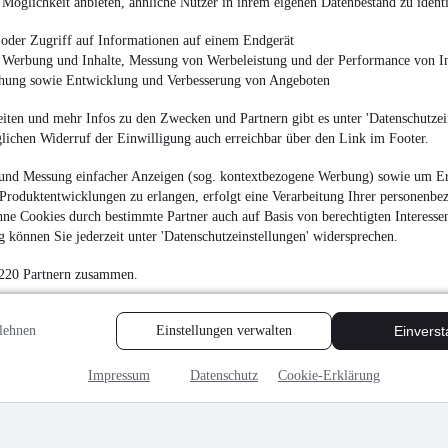
Möglichkeit anbieten, ähnliche Nutzer in ihrem eigenen Datenbestand zu identi
oder Zugriff auf Informationen auf einem Endgerät
e Werbung und Inhalte, Messung von Werbeleistung und der Performance von In
chung sowie Entwicklung und Verbesserung von Angeboten
iten und mehr Infos zu den Zwecken und Partnern gibt es unter 'Datenschutzein
glichen Widerruf der Einwilligung auch erreichbar über den Link im Footer.
und Messung einfacher Anzeigen (sog. kontextbezogene Werbung) sowie um Er
Produktentwicklungen zu erlangen, erfolgt eine Verarbeitung Ihrer personenbe
ne Cookies durch bestimmte Partner auch auf Basis von berechtigten Interesse
 können Sie jederzeit unter 'Datenschutzeinstellungen' widersprechen.
 220 Partnern zusammen.
lehnen
Einstellungen verwalten
Einvers
Impressum
Datenschutz
Cookie-Erklärung