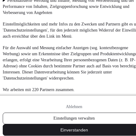
Personalisierte Werbung und Inhalte, Messung von Werbeleistung und der
Performance von Inhalten, Zielgruppenforschung sowie Entwicklung und
Verbesserung von Angeboten
Impressum
AGB
Einstellmöglichkeiten und mehr Infos zu den Zwecken und Partnern gibt es u
'Datenschutzeinstellungen', für den jederzeit möglichen Widerruf der Einwill
Vertrag widerrufen
auch erreichbar über den Link im Menü.
Datenschutz
Für die Auswahl und Messung einfacher Anzeigen (sog. kontextbezogene
Datenschutzeinstellungen
Werbung) sowie um Erkenntnisse über Zielgruppen und Produktentwicklung
Erklärung zur Barrierefreiheit
erlangen, erfolgt eine Verarbeitung Ihrer personenbezogenen Daten (z. B. IP-
Adresse) ohne Cookies durch bestimmte Partner auch auf Basis von berechtig
Report Security Vulnerability (English)
Interessen. Dieser Datenverarbeitung können Sie jederzeit unter
'Datenschutzeinstellungen' widersprechen.
Powered by
Wir arbeiten mit 220 Partnern zusammen.
Entdecke
Kleinwagen
,
SUV
und
Wohnmobile
und mehr bei
Ablehnen
mobile.de
Einstellungen verwalten
Einverstanden