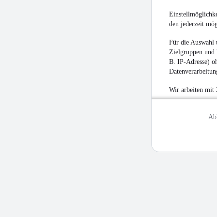
Einstellmöglichke
den jederzeit mö
Für die Auswahl 
Zielgruppen und 
B. IP-Adresse) oh
Datenverarbeitung
Wir arbeiten mit
Ab