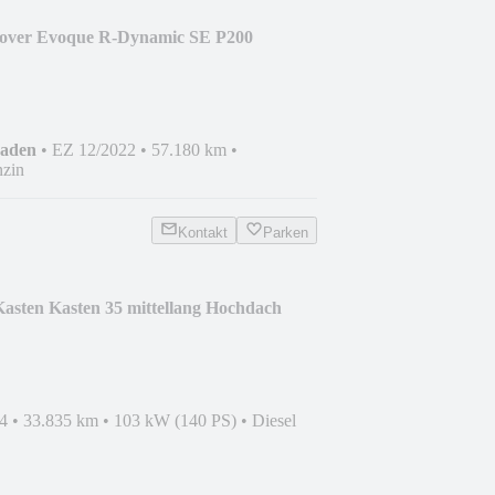
over Evoque R-Dynamic SE P200
haden
•
EZ 12/2022
•
57.180 km
•
zin
Kontakt
Parken
asten Kasten 35 mittellang Hochdach
4
•
33.835 km
•
103 kW (140 PS)
•
Diesel