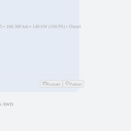
5
•
160.300 km
•
140 kW (190 PS)
•
Diesel
Kontakt
Parken
 S AWD