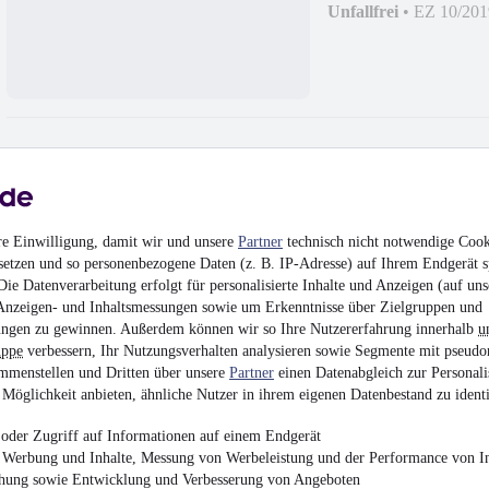
Unfallfrei
•
EZ 10/201
Land Rover Range R
re Einwilligung, damit wir und unsere
Partner
technisch nicht notwendige Cook
setzen und so personenbezogene Daten (z. B. IP-Adresse) auf Ihrem Endgerät s
¹
27.900 €
ie Datenverarbeitung erfolgt für personalisierte Inhalte und Anzeigen (auf uns
Finanzierung ab
290 €
mtl.
Anzeigen- und Inhaltsmessungen sowie um Erkenntnisse über Zielgruppen und
ngen zu gewinnen. Außerdem können wir so Ihre Nutzererfahrung innerhalb
u
Reparierter Unfallsc
uppe
verbessern, Ihr Nutzungsverhalten analysieren sowie Segmente mit pseudo
132 kW (179 PS)
•
Die
mmenstellen und Dritten über unsere
Partner
einen Datenabgleich zur Personali
Möglichkeit anbieten, ähnliche Nutzer in ihrem eigenen Datenbestand zu identi
oder Zugriff auf Informationen auf einem Endgerät
e Werbung und Inhalte, Messung von Werbeleistung und der Performance von In
chung sowie Entwicklung und Verbesserung von Angeboten