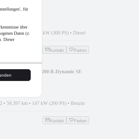
Portfolio AWD
stellungen', für
kenntnisse über
0
•
119.685 km
•
221 kW (300 PS)
•
Diesel
zogenen Daten (z.
n. Dieser
Kontakt
Parken
ge Rover Evoque P200 R-Dynamic SE
tanden
2
•
59.397 km
•
147 kW (200 PS)
•
Benzin
Kontakt
Parken