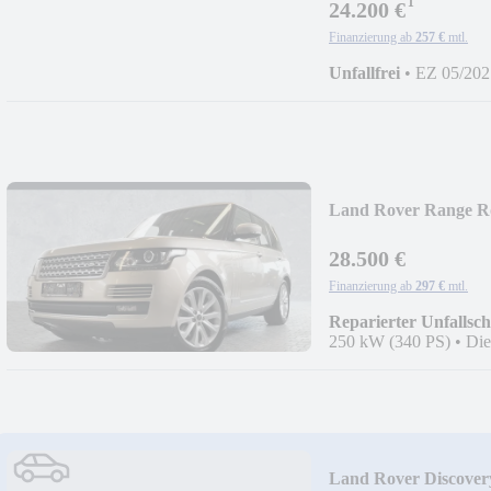
¹
24.200 €
Finanzierung ab
257 €
mtl.
Unfallfrei
•
EZ 05/202
Land Rover Range R
28.500 €
Finanzierung ab
297 €
mtl.
Reparierter Unfallsc
250 kW (340 PS)
•
Die
Land Rover Discove