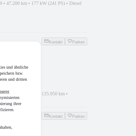
9
•
47.200 km
•
177 kW (241 PS)
•
Diesel
Kontakt
Parken
over Velar D180
ies und ähnliche
peichern bzw.
eren und dritten
nserer
haden
•
EZ 10/2020
•
135.950 km
•
nymisierten
sel
sierung ihrer
fizieren.
Kontakt
Parken
halten,