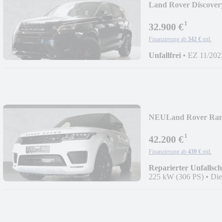
Land Rover Discover
¹
32.900 €
Finanzierung ab
342 €
mtl.
Unfallfrei
•
EZ 11/202
NEU
Land Rover Ra
¹
42.200 €
Finanzierung ab
439 €
mtl.
Reparierter Unfallsc
225 kW (306 PS)
•
Die