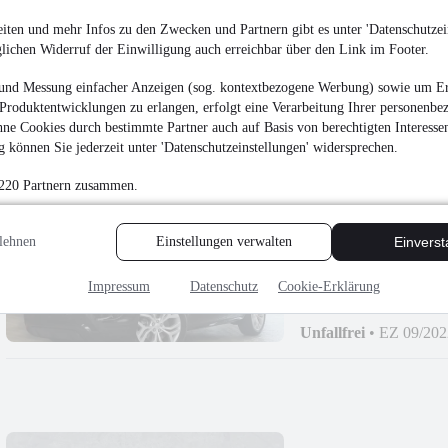
Jaguar F-Pace D300 
iten und mehr Infos zu den Zwecken und Partnern gibt es unter 'Datenschutzein
33.900 €
glichen Widerruf der Einwilligung auch erreichbar über den Link im Footer.
Finanzierung ab
353 €
mtl.
und Messung einfacher Anzeigen (sog. kontextbezogene Werbung) sowie um Er
Unfallfrei
•
EZ 09/202
Produktentwicklungen zu erlangen, erfolgt eine Verarbeitung Ihrer personenbe
ne Cookies durch bestimmte Partner auch auf Basis von berechtigten Interesse
 können Sie jederzeit unter 'Datenschutzeinstellungen' widersprechen.
 220 Partnern zusammen.
NEU
Land Rover Ran
lehnen
Einstellungen verwalten
Einvers
¹
35.900 €
Impressum
Datenschutz
Cookie-Erklärung
Finanzierung ab
374 €
mtl.
Unfallfrei
•
EZ 09/202