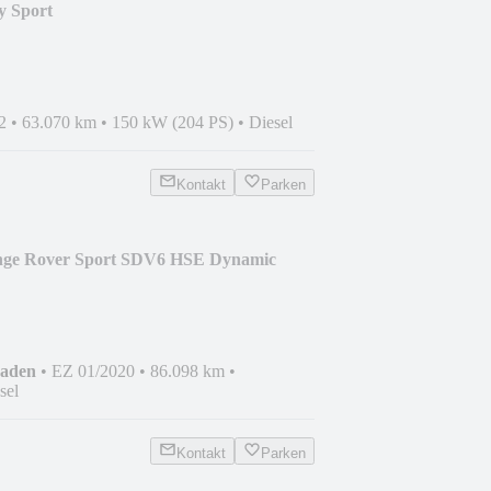
y Sport
2
•
63.070 km
•
150 kW (204 PS)
•
Diesel
Kontakt
Parken
nge Rover Sport SDV6 HSE Dynamic
haden
•
EZ 01/2020
•
86.098 km
•
sel
Kontakt
Parken