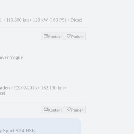
1
•
119.860 km
•
120 kW (163 PS)
•
Diesel
Kontakt
Parken
over Vogue
haden
•
EZ 02/2013
•
162.130 km
•
sel
Kontakt
Parken
ry Sport SD4 HSE