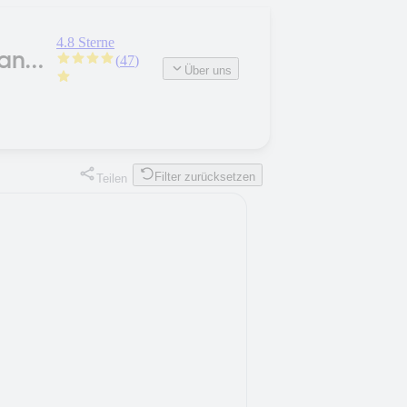
4.8 Sterne
Land
(
47
)
Über uns
Filter zurücksetzen
Teilen