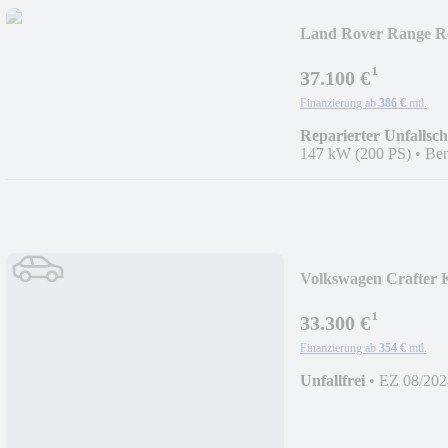
Land Rover Range R
¹
37.100 €
Finanzierung ab
386 €
mtl.
Reparierter Unfallsc
147 kW (200 PS)
•
Ben
Volkswagen Crafter K
FWD
¹
33.300 €
Finanzierung ab
354 €
mtl.
Unfallfrei
•
EZ 08/202