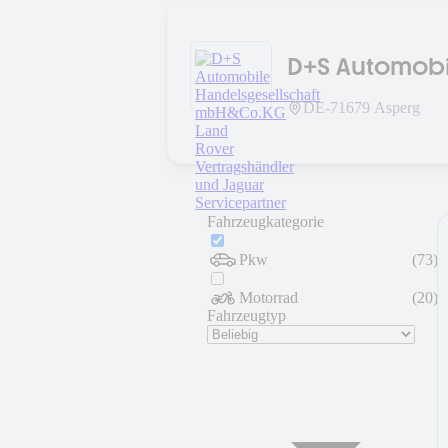
D+S Automobi
Rover Vertra
DE-
71679
Asperg
Fahrzeugkategorie
Pkw
(
73
)
Motorrad
(
20
)
Fahrzeugtyp