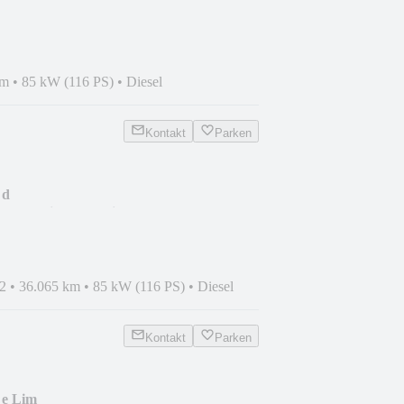
km
•
85 kW (116 PS)
•
Diesel
Kontakt
Parken
 d
DAB/Navi+/Temp/Sitzh
2
•
36.065 km
•
85 kW (116 PS)
•
Diesel
Kontakt
Parken
 e Lim