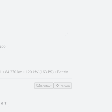
200
D/Kam/AugReal/19"/Ambi
1
•
84.270 km
•
120 kW (163 PS)
•
Benzin
Kontakt
Parken
 d T
/DigiLig/HuD/Kamera