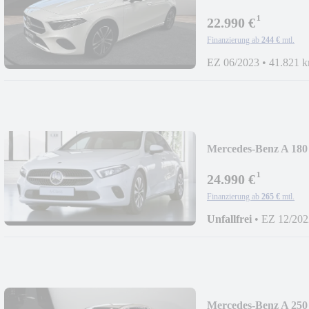
¹
22.990 €
Finanzierung ab
244 €
mtl.
EZ 06/2023
•
41.821 
Mercedes-Benz A 180
Style/LED/CarPlay/
¹
24.990 €
Finanzierung ab
265 €
mtl.
Unfallfrei
•
EZ 12/202
Mercedes-Benz A 250