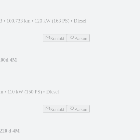
3
•
100.733 km
•
120 kW (163 PS)
•
Diesel
Kontakt
Parken
200d 4M
Stdhzg/Mbeam/360°
km
•
110 kW (150 PS)
•
Diesel
Kontakt
Parken
220 d 4M
LED/AHK/Sound/Kam