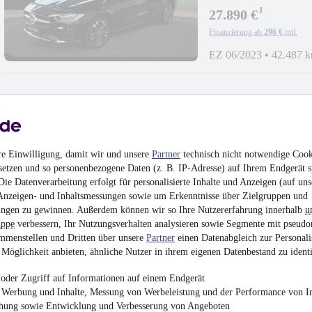
¹
27.890 €
Finanzierung ab
296 €
mtl.
EZ 06/2023
•
42.487 
Mercedes-Benz CLA 
re Einwilligung, damit wir und unsere
Partner
technisch nicht notwendige Cook
Prog/Pano/360°/Easy
¹
setzen und so personenbezogene Daten (z. B. IP-Adresse) auf Ihrem Endgerät s
28.890 €
ie Datenverarbeitung erfolgt für personalisierte Inhalte und Anzeigen (auf uns
Finanzierung ab
307 €
mtl.
Anzeigen- und Inhaltsmessungen sowie um Erkenntnisse über Zielgruppen und
ngen zu gewinnen. Außerdem können wir so Ihre Nutzererfahrung innerhalb
u
EZ 06/2023
•
38.439 
uppe
verbessern, Ihr Nutzungsverhalten analysieren sowie Segmente mit pseudo
mmenstellen und Dritten über unsere
Partner
einen Datenabgleich zur Personali
Möglichkeit anbieten, ähnliche Nutzer in ihrem eigenen Datenbestand zu identi
oder Zugriff auf Informationen auf einem Endgerät
e Werbung und Inhalte, Messung von Werbeleistung und der Performance von In
Mercedes-Benz GLA 
chung sowie Entwicklung und Verbesserung von Angeboten