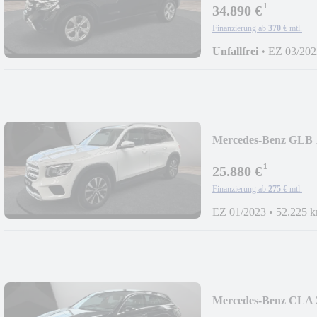
¹
34.890 €
Finanzierung ab
370 €
mtl.
Unfallfrei
•
EZ 03/202
Mercedes-Benz GLB 
Style/LED/AHK/Kam
¹
25.880 €
Finanzierung ab
275 €
mtl.
EZ 01/2023
•
52.225 
Mercedes-Benz CLA 
Prog/Pano/360°/Easy