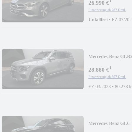
¹
26.990 €
Finanzierung ab
287 €
mtl.
Unfallfrei
•
EZ 03/202
Mercedes-Benz GLB
Prog/Offroad/Distr/
¹
28.880 €
Finanzierung ab
307 €
mtl.
EZ 03/2023
•
80.278 
Mercedes-Benz GLC 
Offroad/Dist/Pano/