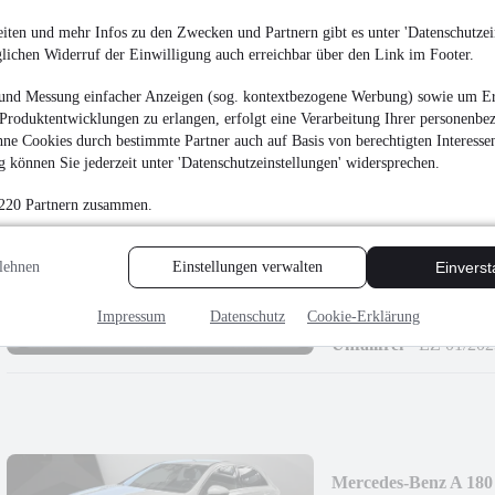
ROAD/Kam/Pano/L
¹
31.990 €
iten und mehr Infos zu den Zwecken und Partnern gibt es unter 'Datenschutzein
glichen Widerruf der Einwilligung auch erreichbar über den Link im Footer.
Finanzierung ab
340 €
mtl.
EZ 03/2023
•
56.392 
und Messung einfacher Anzeigen (sog. kontextbezogene Werbung) sowie um Er
Produktentwicklungen zu erlangen, erfolgt eine Verarbeitung Ihrer personenbe
ne Cookies durch bestimmte Partner auch auf Basis von berechtigten Interesse
 können Sie jederzeit unter 'Datenschutzeinstellungen' widersprechen.
 220 Partnern zusammen.
Mercedes-Benz GLB 
Style/LED/AHK/Kam
lehnen
Einstellungen verwalten
Einvers
¹
27.490 €
Finanzierung ab
292 €
mtl.
Impressum
Datenschutz
Cookie-Erklärung
Unfallfrei
•
EZ 01/202
Mercedes-Benz A 180