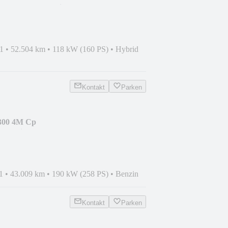
al/CarPlay/Navi+
1
•
52.504 km
•
118 kW (160 PS)
•
Hybrid
Kontakt
Parken
300 4M Cp
/Navi+/CarPlay/Amb
1
•
43.009 km
•
190 kW (258 PS)
•
Benzin
Kontakt
Parken