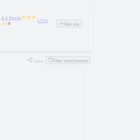
4.4 Sterne
(
233
)
Über uns
Filter zurücksetzen
Teilen