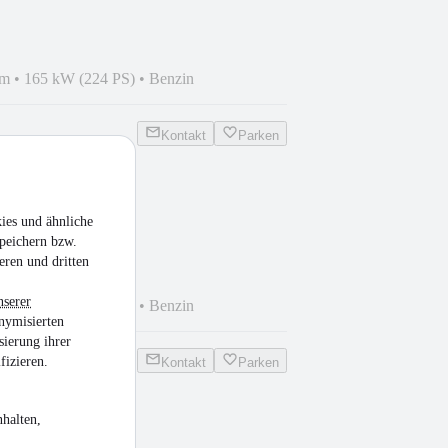
km
•
165 kW (224 PS)
•
Benzin
Kontakt
Parken
250 SB
ies und ähnliche
P/CarPlay/Navi+
peichern bzw.
eren und dritten
nserer
km
•
165 kW (224 PS)
•
Benzin
nymisierten
sierung ihrer
fizieren.
Kontakt
Parken
halten,
200 4M Progr OFF-