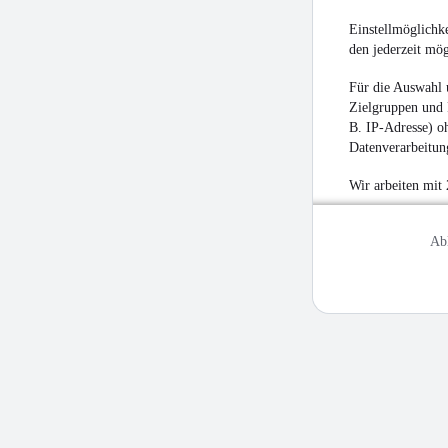
Einstellmöglichke
den jederzeit mö
Für die Auswahl 
Zielgruppen und 
B. IP-Adresse) oh
Datenverarbeitung
Wir arbeiten mit
Ab