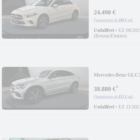
Prog/LED/Kam/AugRe
24.490 €
Finanzierung ab
260 €
mtl.
Unfallfrei
•
EZ 08/202
(Benzin/Elektro)
Mercedes-Benz GLC
AMG/Night/LED/Kam
¹
38.880 €
Finanzierung ab
413 €
mtl.
Unfallfrei
•
EZ 11/202