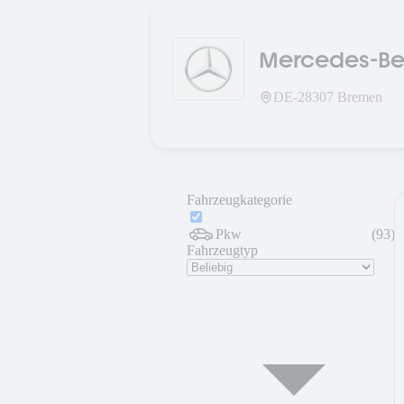
Mercedes-Ben
Gebrauchtw
DE-
28307
Bremen
Fahrzeugkategorie
Pkw
(
93
)
Fahrzeugtyp