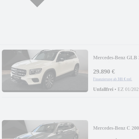
Mercedes-Benz GLB 
Prog/Night/Pano/LE
29.890 €
Finanzierung ab
311 €
mtl.
Unfallfrei
•
EZ 01/202
Mercedes-Benz C 200
Avantgarde/Fahrass