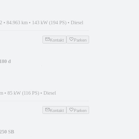
2
•
84.963 km
•
143 kW (194 PS)
•
Diesel
Kontakt
Parken
180 d
/CarPlay/DAB/Navi+
km
•
85 kW (116 PS)
•
Diesel
Kontakt
Parken
250 SB
P/CarPlay/Navi+