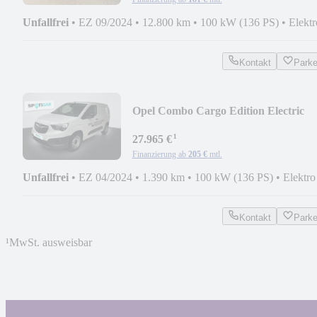
Unfallfrei
•
EZ 09/2024
•
12.800 km
•
100 kW (136 PS)
•
Elektr
Kontakt
Park
Opel Combo Cargo Edition Electric
¹
27.965 €
Finanzierung ab
205 €
mtl.
Unfallfrei
•
EZ 04/2024
•
1.390 km
•
100 kW (136 PS)
•
Elektro
Kontakt
Park
¹
MwSt. ausweisbar