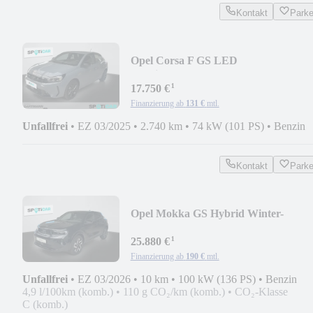
Kontakt
Park
Opel Corsa F GS LED
Matrix,SHZ,LHZ,Kamera....
¹
17.750 €
Finanzierung ab
131 €
mtl.
Unfallfrei
•
EZ 03/2025
•
2.740 km
•
74 kW (101 PS)
•
Benzin
Kontakt
Park
Opel Mokka GS Hybrid Winter-
Paket,Allwetter....
¹
25.880 €
Finanzierung ab
190 €
mtl.
Unfallfrei
•
EZ 03/2026
•
10 km
•
100 kW (136 PS)
•
Benzin
4,9 l/100km (komb.)
•
110 g CO₂/km (komb.)
•
CO₂-Klasse
C (komb.)