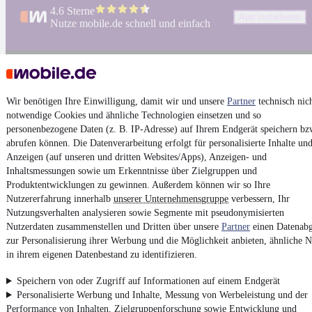
4.6 Sterne
App installieren
Nutze mobile.de schnell und einfach
Impressum
AGB
Wir benötigen Ihre Einwilligung, damit wir und unsere
Partner
technisch nic
Vertrag widerrufen
notwendige Cookies und ähnliche Technologien einsetzen und so
personenbezogene Daten (z. B. IP-Adresse) auf Ihrem Endgerät speichern bz
Datenschutz
abrufen können. Die Datenverarbeitung erfolgt für personalisierte Inhalte un
Datenschutzeinstellungen
Anzeigen (auf unseren und dritten Websites/Apps), Anzeigen- und
Inhaltsmessungen sowie um Erkenntnisse über Zielgruppen und
Erklärung zur Barrierefreiheit
Produktentwicklungen zu gewinnen. Außerdem können wir so Ihre
Report Security Vulnerability (English)
Nutzererfahrung innerhalb
unserer Unternehmensgruppe
verbessern, Ihr
Nutzungsverhalten analysieren sowie Segmente mit pseudonymisierten
Nutzerdaten zusammenstellen und Dritten über unsere
Partner
einen Datenabg
Powered by
zur Personalisierung ihrer Werbung und die Möglichkeit anbieten, ähnliche N
in ihrem eigenen Datenbestand zu identifizieren.
Von
Opel Gebrauchtwagen
über
Opel Leasing
: Autos bei
Speichern von oder Zugriff auf Informationen auf einem Endgerät
mobile.de
finden
Personalisierte Werbung und Inhalte, Messung von Werbeleistung und der
Performance von Inhalten, Zielgruppenforschung sowie Entwicklung und