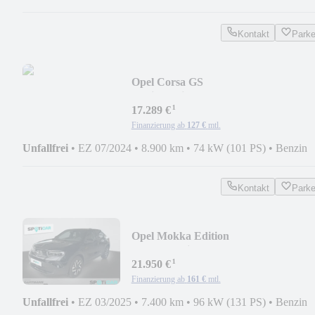
Kontakt
Park
Opel Corsa GS
Navi,Matrix,Kamera,Allw.,SHZ,LHZ..
¹
17.289 €
Finanzierung ab
127 €
mtl.
Unfallfrei
•
EZ 07/2024
•
8.900 km
•
74 kW (101 PS)
•
Benzin
Kontakt
Park
Opel Mokka Edition
Autom.Navi,Kamera,SHZ,LHZ...
¹
21.950 €
Finanzierung ab
161 €
mtl.
Unfallfrei
•
EZ 03/2025
•
7.400 km
•
96 kW (131 PS)
•
Benzin