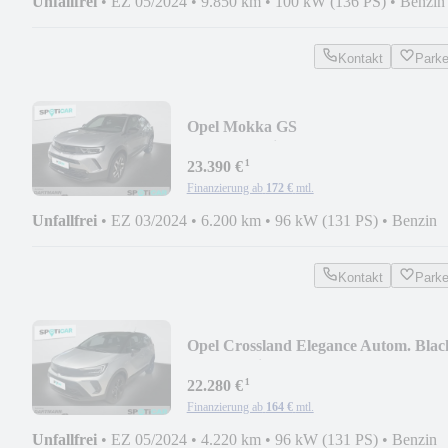
Unfallfrei
•
EZ 05/2024
•
9.850 km
•
100 kW (136 PS)
•
Benzin
Kontakt
Park
Opel Mokka GS
Autom.Matrix,Alcantara,SHZ,LHZ...
¹
23.390 €
Finanzierung ab
172 €
mtl.
Unfallfrei
•
EZ 03/2024
•
6.200 km
•
96 kW (131 PS)
•
Benzin
Kontakt
Park
Opel Crossland Elegance Autom. Blac
Paket,Navi,RFK..
¹
22.280 €
Finanzierung ab
164 €
mtl.
Unfallfrei
•
EZ 05/2024
•
4.220 km
•
96 kW (131 PS)
•
Benzin