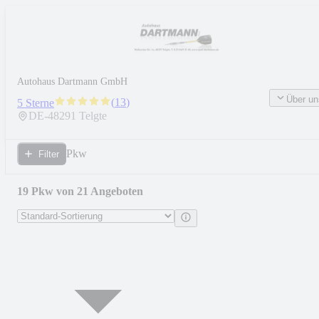
Autohaus Dartmann GmbH
Über un
(
13
)
5 Sterne
DE-
48291
Telgte
Pkw
Filter
19 Pkw von 21 Angeboten