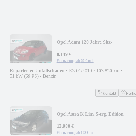
Opel Adam 120 Jahre Sitz-
Lenkr.Heizung,Multi Media
8.149 €
Finanzierung ab
60 €
mtl.
Reparierter Unfallschaden
•
EZ 01/2019
•
103.850 km
•
51 kW (69 PS)
•
Benzin
Kontakt
Park
Opel Astra K Lim. 5-trg. Edition
Start/Stop Navi,RFK.
13.980 €
Finanzierung ab
103 €
mtl.