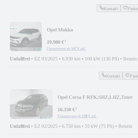
Kontakt
Park
Opel Mokka
GS(Facelift)SHZ,LHZ,Allwetter,AppleCar
¹
19.980 €
Finanzierung ab
147 €
mtl.
Unfallfrei
•
EZ 03/2025
•
6.930 km
•
100 kW (136 PS)
•
Benzin
Kontakt
Par
Opel Corsa F RFK,SHZ,LHZ,Toter
Winkel Warner...
¹
16.350 €
Finanzierung ab
120 €
mtl.
Unfallfrei
•
EZ 02/2025
•
6.750 km
•
55 kW (75 PS)
•
Benzin