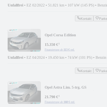
Unfallfrei
•
EZ 02/2022
•
51.821 km
•
107 kW (145 PS)
•
Benzi
Kontakt
Park
Opel Corsa Edition
DAB,RFK,Totwinkel,SHZ,LHZ,PDC..
¹
15.350 €
Finanzierung ab
113 €
mtl.
Unfallfrei
•
EZ 04/2024
•
19.450 km
•
74 kW (101 PS)
•
Benzin
Kontakt
Park
Opel Astra Lim. 5-trg. GS
AHK,SHZ,LHZ,Allw.,AGR Sitz
¹
21.790 €
Finanzierung ab
160 €
mtl.