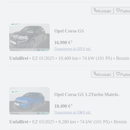
Kontakt
Park
Opel Corsa GS
Navi,Keyless,SHZ,LHZ,RFK,Allwette
¹
16.990 €
Finanzierung ab
125 €
mtl.
Unfallfrei
•
EZ 01/2025
•
10.400 km
•
74 kW (101 PS)
•
Benzin
Kontakt
Park
Opel Corsa GS 1.2Turbo Matrix-
Licht,SHZ,LHZ,Allw.
¹
18.490 €
Finanzierung ab
136 €
mtl.
Unfallfrei
•
EZ 03/2025
•
9.280 km
•
74 kW (101 PS)
•
Benzin