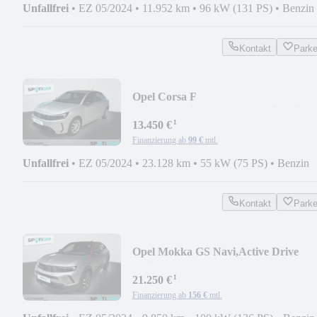
Unfallfrei
•
EZ 05/2024
•
11.952 km
•
96 kW (131 PS)
•
Benzin
Kontakt
Park
Opel Corsa F
Allwetter,Klimaanlage,Parkpilot hinte
¹
13.450 €
Finanzierung ab
99 €
mtl.
Unfallfrei
•
EZ 05/2024
•
23.128 km
•
55 kW (75 PS)
•
Benzin
Kontakt
Park
Opel Mokka GS Navi,Active Drive
Assist,SHZ,LHZ...
¹
21.250 €
Finanzierung ab
156 €
mtl.