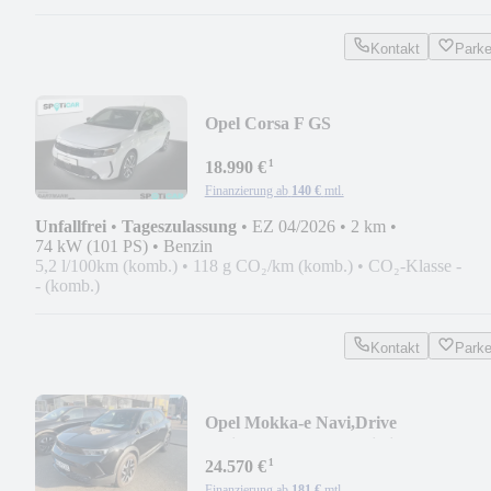
Kontakt
Park
Opel Corsa F GS
¹
18.990 €
Finanzierung ab
140 €
mtl.
Unfallfrei
•
Tageszulassung
•
EZ 04/2026
•
2 km
•
74 kW (101 PS)
•
Benzin
5,2 l/100km (komb.)
•
118 g CO₂/km (komb.)
•
CO₂-Klasse -
- (komb.)
Kontakt
Park
Opel Mokka-e Navi,Drive
Assist,SHZ,LHZ,Matrixlicht...
¹
24.570 €
Finanzierung ab
181 €
mtl.