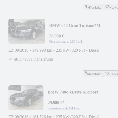
Kontakt
Park
BMW 640 Gran Turismo*M
Sport*Pano*H&K*ACC*Nappa*360
28.950 €
Finanzierung ab
243 €
mtl.
EZ 09/2018
•
149.990 km
•
235 kW (320 PS)
•
Diesel
ab 3,49% Finanzierung
Kontakt
Park
BMW 740d xDrive M-Sport
*ACC*HUD*H/K*NAPPA*MASSAG
¹
29.980 €
Finanzierung ab
251 €
mtl.
EZ 08/2016
•
161.526 km
•
235 kW (320 PS)
•
Diesel