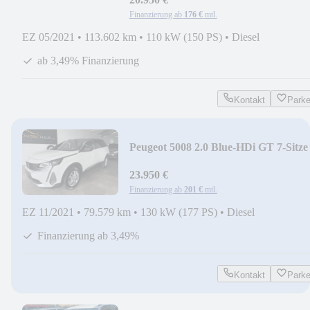
Finanzierung ab
176 €
mtl.
EZ 05/2021
•
113.602 km
•
110 kW (150 PS)
•
Diesel
ab 3,49% Finanzierung
Kontakt
Park
Peugeot 5008 2.0 Blue-HDi GT 7-Sitze
*ACC*FOCAL*LED*360°
23.950 €
Finanzierung ab
201 €
mtl.
EZ 11/2021
•
79.579 km
•
130 kW (177 PS)
•
Diesel
Finanzierung ab 3,49%
Kontakt
Park