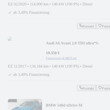
EZ 02/2020
•
114.000 km
•
140 kW (190 PS)
•
Diesel
ab 3,49% Finanzierung
Kontakt
Park
Audi A6 Avant 2.0 TDI ultra*S-
Line*Matrix*AHK*Kamera*
19.350 €
Finanzierung ab
162 €
mtl.
EZ 11/2017
•
134.184 km
•
140 kW (190 PS)
•
Diesel
ab 3,49% Finanzierung
Kontakt
Park
BMW 540d xDrive M