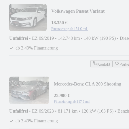
Volkswagen Passat Variant
Business*Pano*M2020*AHK*LED*Vir
18.350 €
Finanzierung ab
154 €
mtl.
Unfallfrei
•
EZ 09/2019
•
142.748 km
•
140 kW (190 PS)
•
Dies
ab 3,49% Finanzierung
Kontakt
Park
Mercedes-Benz CLA 200 Shooting
Brake*AMG*Wide*MBUX*
25.900 €
Finanzierung ab
217 €
mtl.
Unfallfrei
•
EZ 09/2023
•
81.171 km
•
120 kW (163 PS)
•
Benzi
ab 3,49% Finanzierung