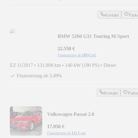
Kontakt
Park
BMW 520d G31 Touring M-Sport
*HUD*PANO*LUFT*LED*
22.550 €
Finanzierung ab
189 €
mtl.
EZ 11/2017
•
131.898 km
•
140 kW (190 PS)
•
Diesel
Finanzierung ab 3,49%
Kontakt
Park
Volkswagen Passat 2.0
TDI*Elegance*Standhz*Matrix*AHK*LE
17.950 €
Finanzierung ab
151 €
mtl.