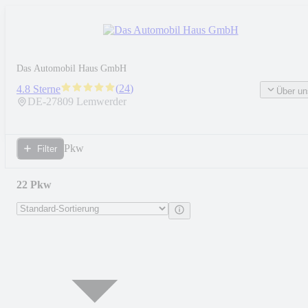
Das Automobil Haus GmbH
(
24
)
4.8 Sterne
Über un
DE-
27809
Lemwerder
Pkw
Filter
22 Pkw