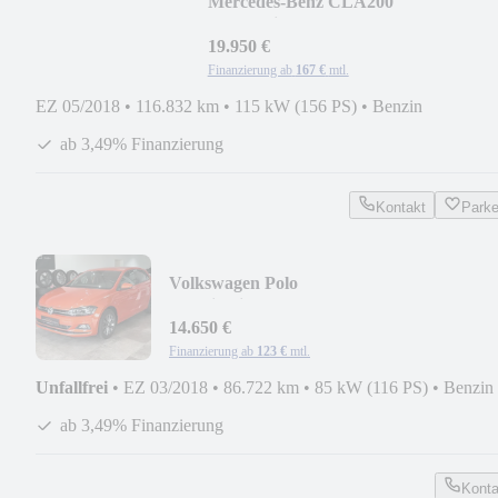
Mercedes-Benz CLA200
AMG*Night*Pano*LED*Carbon*
19.950 €
Finanzierung ab
167 €
mtl.
EZ 05/2018
•
116.832 km
•
115 kW (156 PS)
•
Benzin
ab 3,49% Finanzierung
Kontakt
Park
Volkswagen Polo
VI*Highline*AHK*DSG*LED*ACC*Kame
14.650 €
Finanzierung ab
123 €
mtl.
Unfallfrei
•
EZ 03/2018
•
86.722 km
•
85 kW (116 PS)
•
Benzin
ab 3,49% Finanzierung
Konta