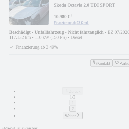
Skoda Octavia 2.0 TDI SPORT
*AHK*LED*ACC*VIRTUAL*SPU
¹
10.980 €
Finanzierung ab
92 €
mtl.
Beschädigt
•
Unfallfahrzeug
•
Nicht fahrtauglich
•
EZ 07/202
117.132 km
•
110 kW (150 PS)
•
Diesel
Finanzierung ab 3,49%
Kontakt
Park
Zurück
1/2
1
2
Weiter
¹
MwSt. ausweisbar