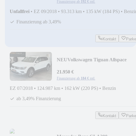
Finanzierung ab
192 €
mtl.
Unfallfrei
•
EZ 09/2018
•
93.313 km
•
135 kW (184 PS)
•
Benzi
Finanzierung ab 3,49%
Kontakt
Park
NEU
Volkswagen Tiguan Allspace
Highline 4Motion *AHK*ACC*PAN
21.950 €
Finanzierung ab
184 €
mtl.
EZ 07/2018
•
124.987 km
•
162 kW (220 PS)
•
Benzin
ab 3,49% Finanzierung
Kontakt
Park