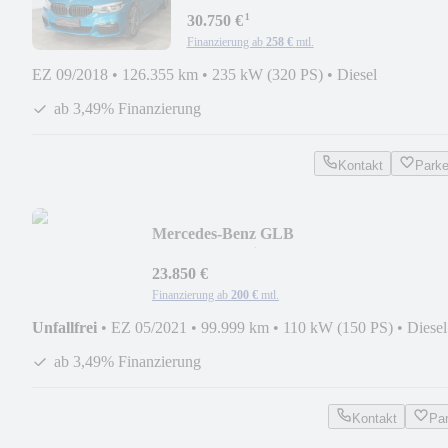
Sport*Individual*ACC*Standhz*Pan
¹
30.750 €
Finanzierung ab
258 €
mtl.
EZ 09/2018
•
126.355 km
•
235 kW (320 PS)
•
Diesel
ab 3,49% Finanzierung
Kontakt
Park
Mercedes-Benz GLB
200d*AHK*Widescreen*Mbux*Kamera*S
23.850 €
Finanzierung ab
200 €
mtl.
Unfallfrei
•
EZ 05/2021
•
99.999 km
•
110 kW (150 PS)
•
Diesel
ab 3,49% Finanzierung
Kontakt
Pa