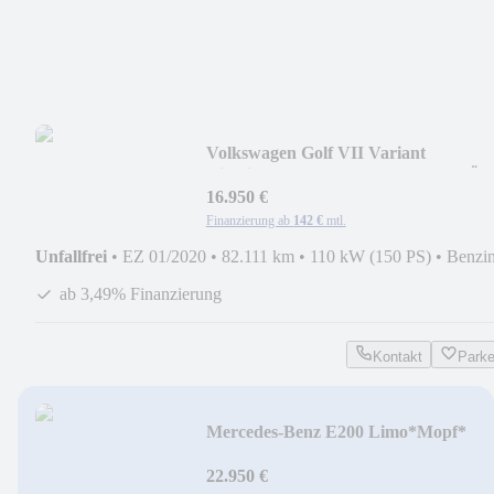
Volkswagen Golf VII Variant
Highline*ACC*LED*REIFEN&TÜV
NEU
16.950 €
Finanzierung ab
142 €
mtl.
Unfallfrei
•
EZ 01/2020
•
82.111 km
•
110 kW (150 PS)
•
Benzi
ab 3,49% Finanzierung
Kontakt
Park
Mercedes-Benz E200 Limo*Mopf*
Avantgarde *AHK*Comand*NIGHT
22.950 €