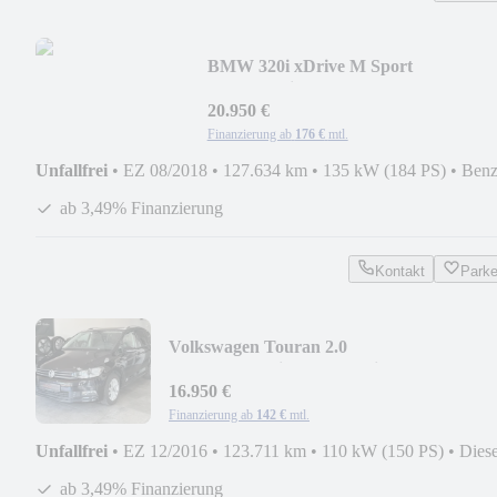
BMW 320i xDrive M Sport
Shadow*Virtual*LED*Leder*RFK
20.950 €
Finanzierung ab
176 €
mtl.
Unfallfrei
•
EZ 08/2018
•
127.634 km
•
135 kW (184 PS)
•
Benz
ab 3,49% Finanzierung
Kontakt
Park
Volkswagen Touran 2.0
TDI*Comfortline*DSG*7Sitze*Kamera*
16.950 €
Finanzierung ab
142 €
mtl.
Unfallfrei
•
EZ 12/2016
•
123.711 km
•
110 kW (150 PS)
•
Diese
ab 3,49% Finanzierung