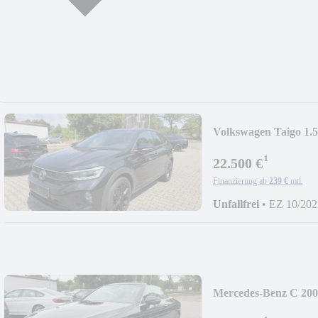
Volkswagen Taigo 1.
¹
22.500 €
Finanzierung ab
239 €
mtl.
Unfallfrei
•
EZ 10/202
Mercedes-Benz C 20