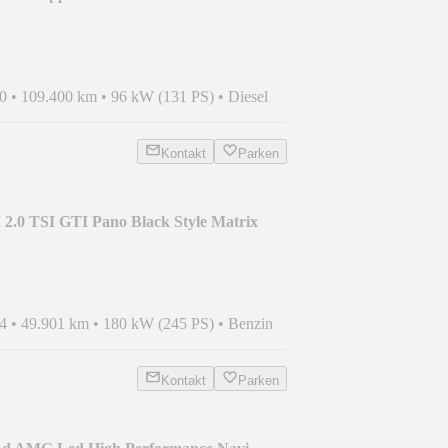
0
•
109.400 km
•
96 kW (131 PS)
•
Diesel
Kontakt
Parken
 2.0 TSI GTI Pano Black Style Matrix
4
•
49.901 km
•
180 kW (245 PS)
•
Benzin
Kontakt
Parken