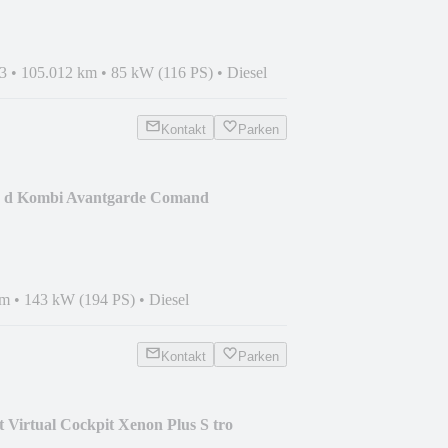
3
•
105.012 km
•
85 kW (116 PS)
•
Diesel
Kontakt
Parken
0 d Kombi Avantgarde Comand
km
•
143 kW (194 PS)
•
Diesel
Kontakt
Parken
 Virtual Cockpit Xenon Plus S tro