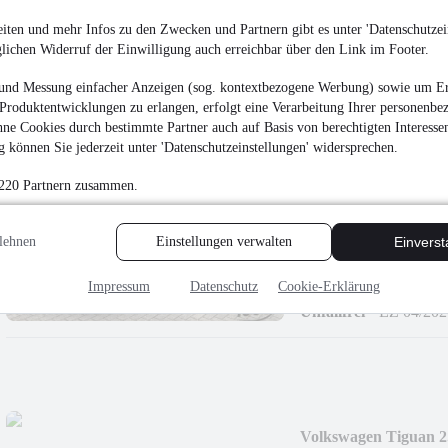
¹
21.800 €
iten und mehr Infos zu den Zwecken und Partnern gibt es unter 'Datenschutzein
glichen Widerruf der Einwilligung auch erreichbar über den Link im Footer.
Finanzierung ab
232 €
mtl.
Unfallfrei
•
EZ 01/202
und Messung einfacher Anzeigen (sog. kontextbezogene Werbung) sowie um Er
Produktentwicklungen zu erlangen, erfolgt eine Verarbeitung Ihrer personenbe
ne Cookies durch bestimmte Partner auch auf Basis von berechtigten Interesse
 können Sie jederzeit unter 'Datenschutzeinstellungen' widersprechen.
 220 Partnern zusammen.
Volkswagen Tiguan 2
Virt
lehnen
Einstellungen verwalten
Einvers
¹
20.700 €
Finanzierung ab
220 €
mtl.
Impressum
Datenschutz
Cookie-Erklärung
Unfallfrei
•
EZ 04/202
Volkswagen Tiguan 2