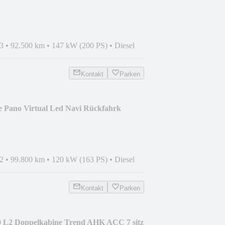
3
•
92.500 km
•
147 kW (200 PS)
•
Diesel
Kontakt
Parken
e Pano Virtual Led Navi Rückfahrk
2
•
99.800 km
•
120 kW (163 PS)
•
Diesel
Kontakt
Parken
0 L2 Doppelkabine Trend AHK ACC 7 sitz