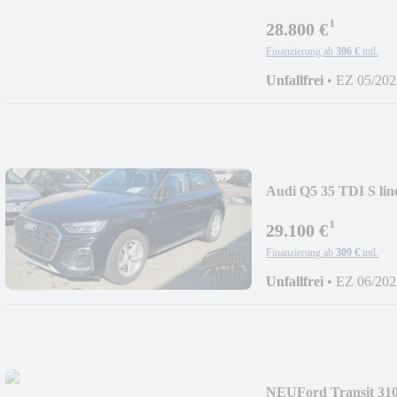
Led
¹
28.800 €
Finanzierung ab
306 €
mtl.
Unfallfrei
•
EZ 05/202
Audi Q5 35 TDI S lin
¹
29.100 €
Finanzierung ab
309 €
mtl.
Unfallfrei
•
EZ 06/202
NEU
Ford Transit 31