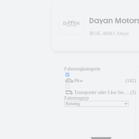
Dayan Motor
DE-
48683
Ahaus
Fahrzeugkategorie
Pkw
(
142
)
Transporter oder Lkw bis 7,5 t
(
5
)
Fahrzeugtyp