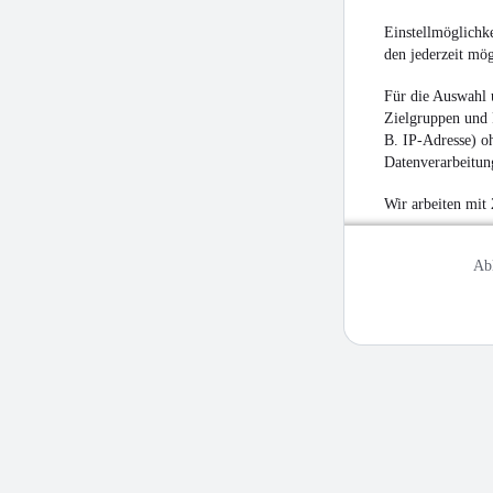
Einstellmöglichke
den jederzeit mö
Für die Auswahl 
Zielgruppen und 
B. IP-Adresse) oh
Datenverarbeitung
Wir arbeiten mit
Ab