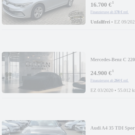
¹
16.700 €
Finanzierung ab
178 €
mtl.
Unfallfrei
•
EZ 09/202
Mercedes-Benz C 22
¹
24.900 €
Finanzierung ab
264 €
mtl.
EZ 03/2020
•
55.012 
Audi A4 35 TDI Sport