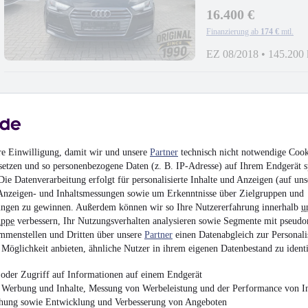
16.400 €
Finanzierung ab
174 €
mtl.
EZ 08/2018
•
145.200
NEU
Volkswagen Golf
re Einwilligung, damit wir und unsere
Partner
technisch nicht notwendige Cook
Style
¹
setzen und so personenbezogene Daten (z. B. IP-Adresse) auf Ihrem Endgerät s
26.800 €
ie Datenverarbeitung erfolgt für personalisierte Inhalte und Anzeigen (auf uns
Finanzierung ab
285 €
mtl.
Anzeigen- und Inhaltsmessungen sowie um Erkenntnisse über Zielgruppen und
ngen zu gewinnen. Außerdem können wir so Ihre Nutzererfahrung innerhalb
u
EZ 08/2024
•
89.012 
uppe
verbessern, Ihr Nutzungsverhalten analysieren sowie Segmente mit pseudo
mmenstellen und Dritten über unsere
Partner
einen Datenabgleich zur Personali
Möglichkeit anbieten, ähnliche Nutzer in ihrem eigenen Datenbestand zu identi
oder Zugriff auf Informationen auf einem Endgerät
e Werbung und Inhalte, Messung von Werbeleistung und der Performance von In
Volkswagen T-Roc 1.
chung sowie Entwicklung und Verbesserung von Angeboten