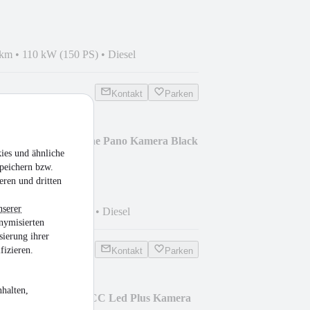
 km
•
110 kW (150 PS)
•
Diesel
Kontakt
Parken
 VIII 2.0 TDI R-Line Pano Kamera Black
ies und ähnliche
peichern bzw.
eren und dritten
nserer
km
•
110 kW (150 PS)
•
Diesel
nymisierten
sierung ihrer
fizieren.
Kontakt
Parken
halten,
5 DSG Style Navi ACC Led Plus Kamera