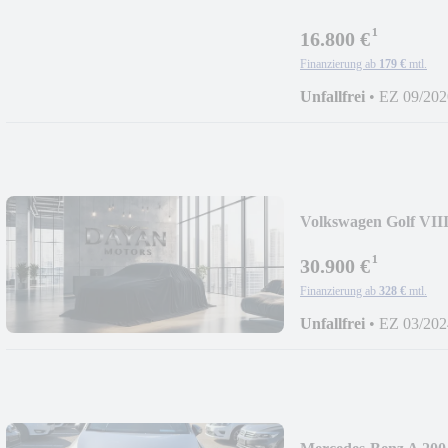
¹
16.800 €
Finanzierung ab
179 €
mtl.
Unfallfrei
•
EZ 09/202
Volkswagen Golf VIII
¹
30.900 €
Finanzierung ab
328 €
mtl.
Unfallfrei
•
EZ 03/202