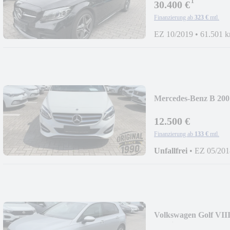
¹
30.400 €
Finanzierung ab
323 €
mtl.
EZ 10/2019
•
61.501 
Mercedes-Benz B 200
Rückfahr
12.500 €
Finanzierung ab
133 €
mtl.
Unfallfrei
•
EZ 05/201
Volkswagen Golf VII
Ambie