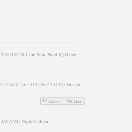
5 TSI DSG R-Line Pano Navi IQ Drive
2
•
93.801 km
•
110 kW (150 PS)
•
Benzin
Kontakt
Parken
0 4M AMG Night Cabrio