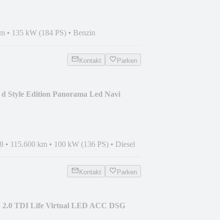
km
•
135 kW (184 PS)
•
Benzin
Kontakt
Parken
 d Style Edition Panorama Led Navi
8
•
115.600 km
•
100 kW (136 PS)
•
Diesel
Kontakt
Parken
I 2.0 TDI Life Virtual LED ACC DSG