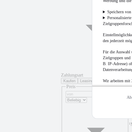
Werbung und die 
Speichern von 
Personalisiert
Zielgruppenfors
Einstellmöglichke
den jederzeit mö
Für die Auswahl 
Zielgruppen und 
B. IP-Adresse) oh
Datenverarbeitung
Zahlungsart
Kaufen
Leasing
Wir arbeiten mit
Preis
Ab
¹