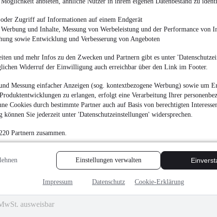
Möglichkeit anbieten, ähnliche Nutzer in ihrem eigenen Datenbestand zu identi
33.900 €
oder Zugriff auf Informationen auf einem Endgerät
Finanzierung ab
360 €
mtl.
e Werbung und Inhalte, Messung von Werbeleistung und der Performance von In
chung sowie Entwicklung und Verbesserung von Angeboten
Unfallfrei
•
Nicht fahr
110 kW (150 PS)
•
Die
iten und mehr Infos zu den Zwecken und Partnern gibt es unter 'Datenschutzein
glichen Widerruf der Einwilligung auch erreichbar über den Link im Footer.
und Messung einfacher Anzeigen (sog. kontextbezogene Werbung) sowie um Er
Produktentwicklungen zu erlangen, erfolgt eine Verarbeitung Ihrer personenbe
ne Cookies durch bestimmte Partner auch auf Basis von berechtigten Interesse
Mercedes-Benz AMG 
 können Sie jederzeit unter 'Datenschutzeinstellungen' widersprechen.
¹
203.000 €
 220 Partnern zusammen.
Finanzierung ab
1.913 €
mtl.
Unfallfrei
•
EZ 09/201
lehnen
Einstellungen verwalten
Einvers
Impressum
Datenschutz
Cookie-Erklärung
MwSt. ausweisbar