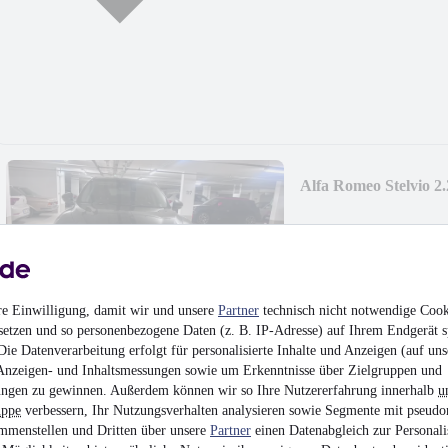
Alfa Romeo Stelvio 2
20.900 €
Finanzierung ab
222 €
mtl.
Unfallfrei
•
Nicht fahr
140 kW (190 PS)
•
Die
re Einwilligung, damit wir und unsere
Partner
technisch nicht notwendige Cook
setzen und so personenbezogene Daten (z. B. IP-Adresse) auf Ihrem Endgerät s
ie Datenverarbeitung erfolgt für personalisierte Inhalte und Anzeigen (auf uns
Anzeigen- und Inhaltsmessungen sowie um Erkenntnisse über Zielgruppen und
ngen zu gewinnen. Außerdem können wir so Ihre Nutzererfahrung innerhalb
u
uppe
verbessern, Ihr Nutzungsverhalten analysieren sowie Segmente mit pseudo
Audi Q3 Sportback 35
mmenstellen und Dritten über unsere
Partner
einen Datenabgleich zur Personali