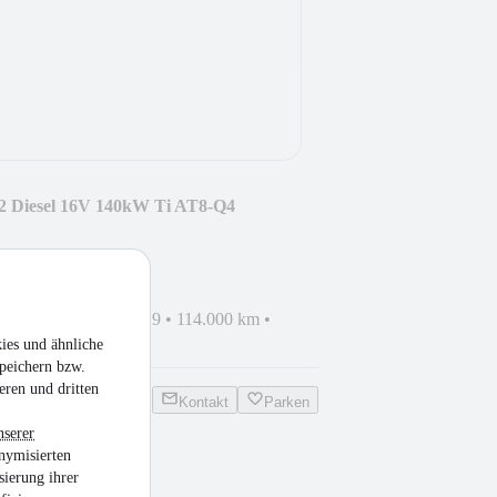
.2 Diesel 16V 140kW Ti AT8-Q4
tauglich
•
EZ 01/2019
•
114.000 km
•
sel
ies und ähnliche
peichern bzw.
eren und dritten
Kontakt
Parken
nserer
nymisierten
 TDI S line
sierung ihrer