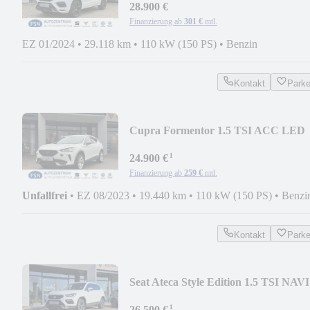
28.900 €
Finanzierung ab
301 €
mtl.
EZ 01/2024
•
29.118 km
•
110 kW (150 PS)
•
Benzin
Kontakt
Park
Cupra Formentor 1.5 TSI ACC LED
NAVI KLIMA
¹
24.900 €
Finanzierung ab
259 €
mtl.
Unfallfrei
•
EZ 08/2023
•
19.440 km
•
110 kW (150 PS)
•
Benzi
Kontakt
Park
Seat Ateca Style Edition 1.5 TSI NAVI
AHK BEATS SH LH
¹
26.500 €