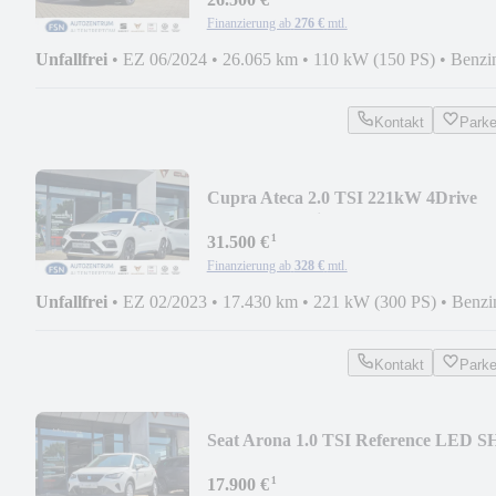
Finanzierung ab
276 €
mtl.
Unfallfrei
•
EZ 06/2024
•
26.065 km
•
110 kW (150 PS)
•
Benzi
Kontakt
Park
Cupra Ateca 2.0 TSI 221kW 4Drive
DSG 360° Navi KESSY L
¹
31.500 €
Finanzierung ab
328 €
mtl.
Unfallfrei
•
EZ 02/2023
•
17.430 km
•
221 kW (300 PS)
•
Benzi
Kontakt
Park
Seat Arona 1.0 TSI Reference LED S
PDC
¹
17.900 €