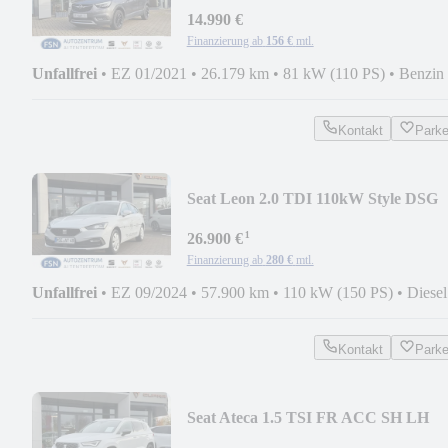
14.990 €
Finanzierung ab
156 €
mtl.
Unfallfrei
•
EZ 01/2021
•
26.179 km
•
81 kW (110 PS)
•
Benzin
Kontakt
Park
Seat Leon 2.0 TDI 110kW Style DSG
Sportstourer Keyles
¹
26.900 €
Finanzierung ab
280 €
mtl.
Unfallfrei
•
EZ 09/2024
•
57.900 km
•
110 kW (150 PS)
•
Diesel
Kontakt
Park
Seat Ateca 1.5 TSI FR ACC SH LH
NAVI RFK KESSY LED