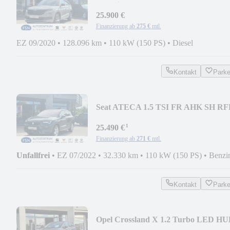
Sportline AHK NAVI LED RF
25.900 €
Finanzierung ab
275 €
mtl.
EZ 09/2020
•
128.096 km
•
110 kW (150 PS)
•
Diesel
Kontakt
Park
Seat ATECA 1.5 TSI FR AHK SH R
NAVI LH
¹
25.490 €
Finanzierung ab
271 €
mtl.
Unfallfrei
•
EZ 07/2022
•
32.330 km
•
110 kW (150 PS)
•
Benzi
Kontakt
Park
Opel Crossland X 1.2 Turbo LED H
NAVI SH LH