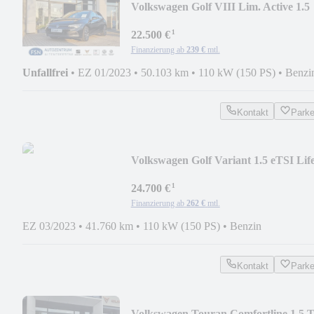
Volkswagen Golf VIII Lim. Active 1.5
TSI ACC RFK SH LH NAVI
¹
22.500 €
Finanzierung ab
239 €
mtl.
Unfallfrei
•
EZ 01/2023
•
50.103 km
•
110 kW (150 PS)
•
Benzi
Kontakt
Park
Volkswagen Golf Variant 1.5 eTSI Lif
AHK NAVI ACC SH LH
¹
24.700 €
Finanzierung ab
262 €
mtl.
EZ 03/2023
•
41.760 km
•
110 kW (150 PS)
•
Benzin
Kontakt
Park
Volkswagen Touran Comfortline 1,5 