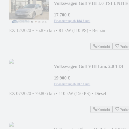
Volkswagen Golf VIII 1.0 TSI UNIT
NAVI ACC LED SH LH
17.700 €
Finanzierung ab
184 €
mtl.
EZ 12/2020
•
76.876 km
•
81 kW (110 PS)
•
Benzin
Kontakt
Park
Volkswagen Golf VIII Lim. 2.0 TDI
DSG Life NAVI ACC SH LH L
19.900 €
Finanzierung ab
207 €
mtl.
EZ 07/2020
•
79.806 km
•
110 kW (150 PS)
•
Diesel
Kontakt
Park