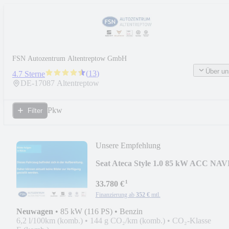
FSN Autozentrum Altentreptow GmbH
Über un
(
13
)
4.7 Sterne
DE-
17087
Altentreptow
Pkw
Filter
Unsere Empfehlung
Seat Ateca Style 1.0 85 kW ACC NAV
AHK LED LH SH
¹
33.780 €
Finanzierung ab
352 €
mtl.
Neuwagen
•
85 kW (116 PS)
•
Benzin
6,2 l/100km (komb.)
•
144 g CO₂/km (komb.)
•
CO₂-Klasse