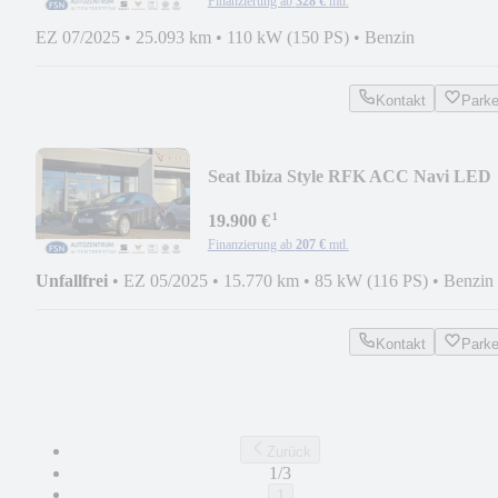
Finanzierung ab
328 €
mtl.
EZ 07/2025
•
25.093 km
•
110 kW (150 PS)
•
Benzin
Kontakt
Park
Seat Ibiza Style RFK ACC Navi LED
SH KESSY
¹
19.900 €
Finanzierung ab
207 €
mtl.
Unfallfrei
•
EZ 05/2025
•
15.770 km
•
85 kW (116 PS)
•
Benzin
Kontakt
Park
Zurück
1/3
1