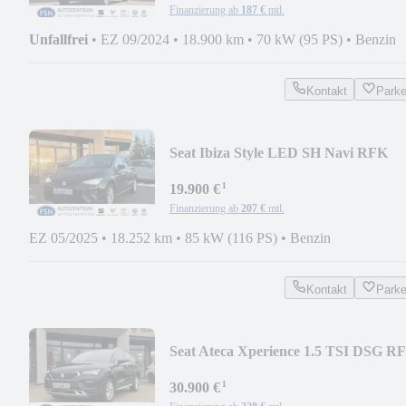
Finanzierung ab
187 €
mtl.
Unfallfrei
•
EZ 09/2024
•
18.900 km
•
70 kW (95 PS)
•
Benzin
Kontakt
Park
Seat Ibiza Style LED SH Navi RFK
ACC KESSY
¹
19.900 €
Finanzierung ab
207 €
mtl.
EZ 05/2025
•
18.252 km
•
85 kW (116 PS)
•
Benzin
Kontakt
Park
Seat Ateca Xperience 1.5 TSI DSG R
ACC NAVI SH LH L
¹
30.900 €