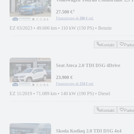
OPF DSG LED NAVI RFK
¹
27.500 €
Finanzierung ab
286 €
mtl.
EZ 03/2023
•
49.606 km
•
110 kW (150 PS)
•
Benzin
Kontakt
Park
Seat Ateca 2.0 TDI DSG 4Drive
XCELLENCE 360° AHK SH L
23.900 €
Finanzierung ab
254 €
mtl.
EZ 11/2019
•
71.089 km
•
140 kW (190 PS)
•
Diesel
Kontakt
Park
Skoda Kodiaq 2.0 TDI DSG 4x4