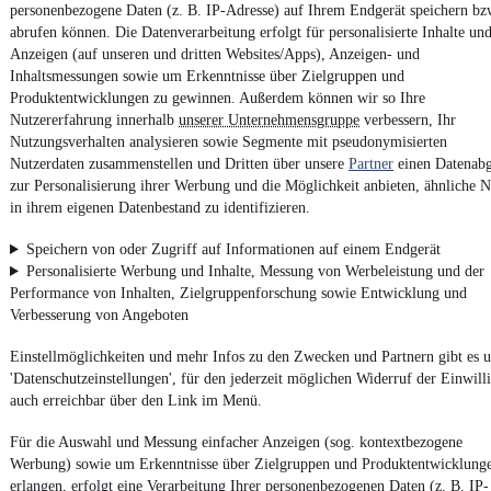
personenbezogene Daten (z. B. IP-Adresse) auf Ihrem Endgerät speichern bz
Erklärung zur Barrierefreiheit
abrufen können. Die Datenverarbeitung erfolgt für personalisierte Inhalte un
Report Security Vulnerability (English)
Anzeigen (auf unseren und dritten Websites/Apps), Anzeigen- und
Inhaltsmessungen sowie um Erkenntnisse über Zielgruppen und
Produktentwicklungen zu gewinnen. Außerdem können wir so Ihre
Powered by
Nutzererfahrung innerhalb
unserer Unternehmensgruppe
verbessern, Ihr
Nutzungsverhalten analysieren sowie Segmente mit pseudonymisierten
Nutzerdaten zusammenstellen und Dritten über unsere
Partner
einen Datenabg
Ob
Neuwagen
,
Gebrauchtwagen
oder
Leasing-Angebote
: Alle
zur Personalisierung ihrer Werbung und die Möglichkeit anbieten, ähnliche N
Fahrzeuge gibt es bei mobile.de
in ihrem eigenen Datenbestand zu identifizieren.
Speichern von oder Zugriff auf Informationen auf einem Endgerät
Personalisierte Werbung und Inhalte, Messung von Werbeleistung und der
Performance von Inhalten, Zielgruppenforschung sowie Entwicklung und
Verbesserung von Angeboten
Einstellmöglichkeiten und mehr Infos zu den Zwecken und Partnern gibt es u
'Datenschutzeinstellungen', für den jederzeit möglichen Widerruf der Einwill
auch erreichbar über den Link im Menü.
Für die Auswahl und Messung einfacher Anzeigen (sog. kontextbezogene
Werbung) sowie um Erkenntnisse über Zielgruppen und Produktentwicklung
erlangen, erfolgt eine Verarbeitung Ihrer personenbezogenen Daten (z. B. IP-