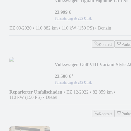
Volkswagen Tiguan Highline 1.5 TSI
DSG R-LINE ACC RFK LED N
23.999 €
Finanzierung ab
255 €
mtl.
EZ 09/2020
•
110.882 km
•
110 kW (150 PS)
•
Benzin
Kontakt
Park
Volkswagen Golf VIII Variant Style 2.
TDI DSG STH PDC ACC
¹
23.500 €
Finanzierung ab
245 €
mtl.
Reparierter Unfallschaden
•
EZ 12/2022
•
82.859 km
•
110 kW (150 PS)
•
Diesel
Kontakt
Park