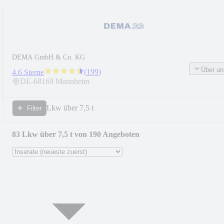
DEMA GmbH & Co. KG
Über un
(
199
)
4.6 Sterne
DE-
68169
Mannheim
Lkw über 7,5 t
Filter
83 Lkw über 7,5 t von 190 Angeboten