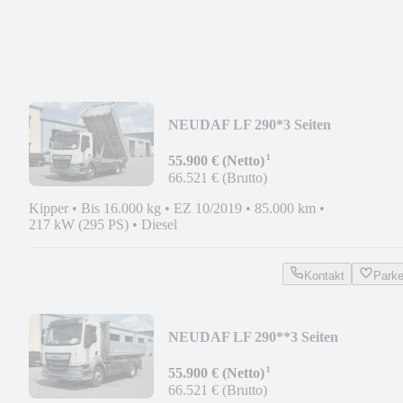
NEU
DAF LF 290*3 Seiten
Kipper*Rampen*Klima*AHK*
¹
55.900 € (Netto)
66.521 € (Brutto)
Kipper
•
Bis 16.000 kg
•
EZ 10/2019
•
85.000 km
•
217 kW (295 PS)
•
Diesel
Kontakt
Park
NEU
DAF LF 290**3 Seiten
Kipper*Rampen*Klima*AHK*
¹
55.900 € (Netto)
66.521 € (Brutto)