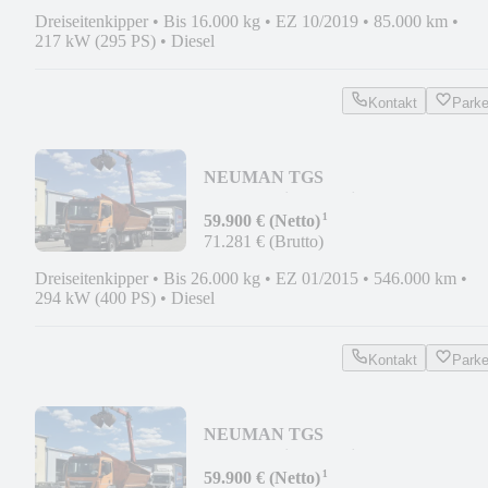
Dreiseitenkipper
•
Bis 16.000 kg
•
EZ 10/2019
•
85.000 km
•
217 kW (295 PS)
•
Diesel
Kontakt
Park
NEU
MAN TGS
26.400*Meiller*Palfinger
¹
Kran*6x4*Klima*TÜV*
59.900 € (Netto)
71.281 € (Brutto)
Dreiseitenkipper
•
Bis 26.000 kg
•
EZ 01/2015
•
546.000 km
•
294 kW (400 PS)
•
Diesel
Kontakt
Park
NEU
MAN TGS
26.400*Meiller*Palfinger
¹
Kran*6x4*Klima*TÜV*
59.900 € (Netto)