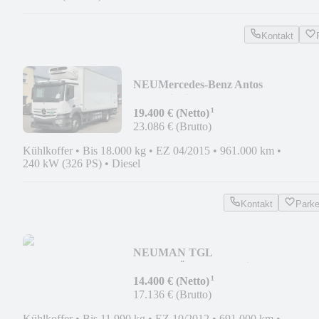
Kontakt
NEU
Mercedes-Benz Antos
1833*Kiesling-Aufbau*T-
¹
1000R*LBW*ATP
19.400 € (Netto)
23.086 € (Brutto)
Kühlkoffer
•
Bis 18.000 kg
•
EZ 04/2015
•
961.000 km
•
240 kW (326 PS)
•
Diesel
Kontakt
Park
NEU
MAN TGL
12.180*TÜV*Thermoking T-
¹
600*Klima*LBW*E5*
14.400 € (Netto)
17.136 € (Brutto)
Kühlkoffer
•
Bis 11.990 kg
•
EZ 10/2012
•
691.000 km
•