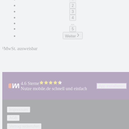
2
3
4
...
5
Weiter
¹
MwSt. ausweisbar
4.6 Sterne
App installieren
Nutze mobile.de schnell und einfach
Impressum
AGB
Vertrag widerrufen