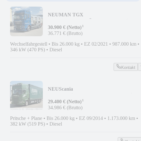
NEU
MAN TGX
26.470*Intarder*TÜV*E6d*Standklima*L
¹
30.900 € (Netto)
36.771 € (Brutto)
Wechselfahrgestell
•
Bis 26.000 kg
•
EZ 02/2021
•
987.000 km
•
346 kW (470 PS)
•
Diesel
Kontakt
NEU
Scania
R520*Topline*E6a*Retarder*Lenk+Lift*S
¹
29.400 € (Netto)
34.986 € (Brutto)
Pritsche + Plane
•
Bis 26.000 kg
•
EZ 09/2014
•
1.173.000 km
•
382 kW (519 PS)
•
Diesel