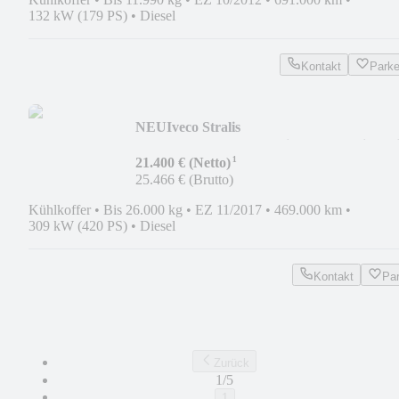
132 kW (179 PS)
•
Diesel
Kontakt
Park
NEU
Iveco Stralis
*E6*Retarder*Thermoking*LBW*Lift*Kl
¹
21.400 € (Netto)
25.466 € (Brutto)
Kühlkoffer
•
Bis 26.000 kg
•
EZ 11/2017
•
469.000 km
•
309 kW (420 PS)
•
Diesel
Kontakt
Pa
Zurück
1/5
1