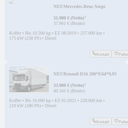
NEU
Mercedes-Benz Atego
1024*E6d*1Liege*LBW*Klima*1224
¹
1230
31.900 € (Netto)
37.961 € (Brutto)
Koffer
•
Bis 10.500 kg
•
EZ 08/2019
•
257.000 km
•
175 kW (238 PS)
•
Diesel
Kontakt
Park
NEU
Renault D16 280*E6d*9,95
L*LBW*Klima*Kamera*
¹
33.900 € (Netto)
40.341 € (Brutto)
Koffer
•
Bis 16.000 kg
•
EZ 01/2021
•
228.000 km
•
210 kW (286 PS)
•
Diesel
Kontakt
Park