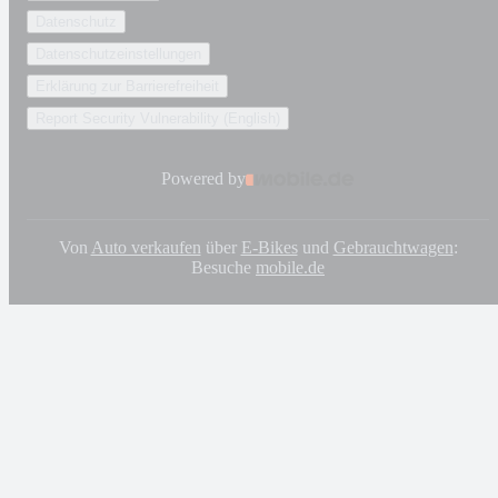
Datenschutz
Datenschutzeinstellungen
Erklärung zur Barrierefreiheit
Report Security Vulnerability (English)
Powered by
Von
Auto verkaufen
über
E-Bikes
und
Gebrauchtwagen
:
Besuche
mobile.de