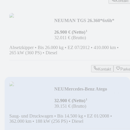
Kontakt
NEU
MAN TGS 26.360*6x6h*
6x4+Hydrodrive* EEV*Gergen*
¹
26.900 € (Netto)
32.011 € (Brutto)
Absetzkipper
•
Bis 26.000 kg
•
EZ 07/2012
•
410.000 km
•
265 kW (360 PS)
•
Diesel
Kontakt
Park
NEU
Mercedes-Benz Atego
1326*Tollense Saug/Druck*Wittig* 82
¹
ltr*
32.900 € (Netto)
39.151 € (Brutto)
Saug- und Druckwagen
•
Bis 14.500 kg
•
EZ 01/2008
•
362.000 km
•
188 kW (256 PS)
•
Diesel