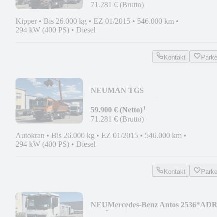
71.281 € (Brutto)
Kipper
•
Bis 26.000 kg
•
EZ 01/2015
•
546.000 km
•
294 kW (400 PS)
•
Diesel
Kontakt
Park
NEU
MAN TGS
26.400*Meiller*Palfinger
¹
Kran*6x4*Klima*TÜV*
59.900 € (Netto)
71.281 € (Brutto)
Autokran
•
Bis 26.000 kg
•
EZ 01/2015
•
546.000 km
•
294 kW (400 PS)
•
Diesel
Kontakt
Park
NEU
Mercedes-Benz Antos 2536*AD
& TÜV*Lift+Lenk*Vollluft*6x2*