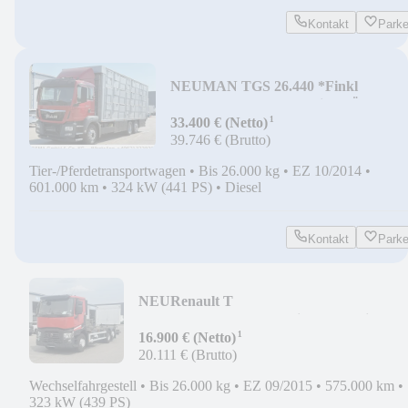
Kontakt
Park
NEU
MAN TGS 26.440 *Finkl
3Stock*Waage*Lenk+Lift*TÜV Neu
¹
33.400 € (Netto)
39.746 € (Brutto)
Tier-/Pferdetransportwagen
•
Bis 26.000 kg
•
EZ 10/2014
•
601.000 km
•
324 kW (441 PS)
•
Diesel
Kontakt
Park
NEU
Renault T
440*E6*LBW*Vollluft*Liftachse*Klima*Ch
¹
16.900 € (Netto)
20.111 € (Brutto)
Wechselfahrgestell
•
Bis 26.000 kg
•
EZ 09/2015
•
575.000 km
•
323 kW (439 PS)