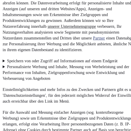
Nutze mobile.de schnell und einfach
abrufen können. Die Datenverarbeitung erfolgt für personalisierte Inhalte un
Anzeigen (auf unseren und dritten Websites/Apps), Anzeigen- und
Inhaltsmessungen sowie um Erkenntnisse über Zielgruppen und
Produktentwicklungen zu gewinnen. Außerdem können wir so Ihre
Impressum
Nutzererfahrung innerhalb
unserer Unternehmensgruppe
verbessern, Ihr
AGB
Nutzungsverhalten analysieren sowie Segmente mit pseudonymisierten
Nutzerdaten zusammenstellen und Dritten über unsere
Partner
einen Datenabg
Vertrag widerrufen
zur Personalisierung ihrer Werbung und die Möglichkeit anbieten, ähnliche N
Datenschutz
in ihrem eigenen Datenbestand zu identifizieren.
Datenschutzeinstellungen
Speichern von oder Zugriff auf Informationen auf einem Endgerät
Erklärung zur Barrierefreiheit
Personalisierte Werbung und Inhalte, Messung von Werbeleistung und der
Performance von Inhalten, Zielgruppenforschung sowie Entwicklung und
Report Security Vulnerability (English)
Verbesserung von Angeboten
Powered by
Einstellmöglichkeiten und mehr Infos zu den Zwecken und Partnern gibt es u
'Datenschutzeinstellungen', für den jederzeit möglichen Widerruf der Einwill
auch erreichbar über den Link im Menü.
Weitere Fahrzeuge gibt es auf mobile.de, dem Marktplatz für
Autos
und
Motorräder
Für die Auswahl und Messung einfacher Anzeigen (sog. kontextbezogene
Werbung) sowie um Erkenntnisse über Zielgruppen und Produktentwicklung
erlangen, erfolgt eine Verarbeitung Ihrer personenbezogenen Daten (z. B. IP-
Adresse) ohne Cookies durch bestimmte Partner auch auf Basis von berechtig