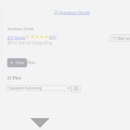
Autohaus Dendl
(
65
)
4.9 Sterne
Über un
DE-
84130
Dingolfing
Pkw
Filter
11 Pkw