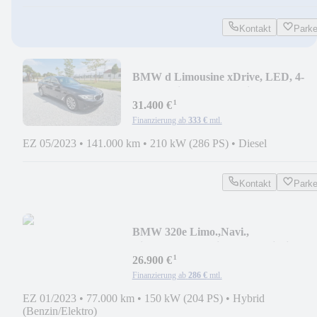
Kontakt
Park
BMW d Limousine xDrive, LED, 4-
Zonen Klima, M-Dachhi
¹
31.400 €
Finanzierung ab
333 €
mtl.
EZ 05/2023
•
141.000 km
•
210 kW (286 PS)
•
Diesel
Kontakt
Park
BMW 320e Limo.,Navi.,
LiveCock.Plus,Widescreen,Hi-Fi
¹
26.900 €
Finanzierung ab
286 €
mtl.
EZ 01/2023
•
77.000 km
•
150 kW (204 PS)
•
Hybrid
(Benzin/Elektro)