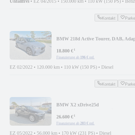
Unfallfrei
•
EZ 04/2015
•
150.000 km
•
110 kW (150 PS)
•
Benz
Kontakt
Park
BMW 218d Active Tourer, DAB, Adap
LED, Driving Plus
¹
18.800 €
Finanzierung ab
196 €
mtl.
EZ 02/2022
•
120.000 km
•
110 kW (150 PS)
•
Diesel
Kontakt
Park
BMW X2 xDrive25d
Adv.,Aut.,Navi.Plus,Sportsitze,HUD
¹
26.600 €
Finanzierung ab
283 €
mtl.
EZ 05/2022
•
56.000 km
•
170 kW (231 PS)
•
Diesel