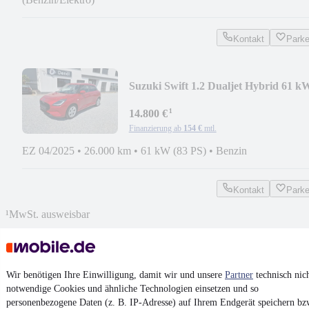
Kontakt
Park
Suzuki Swift 1.2 Dualjet Hybrid 61 k
Comfort, SHZ
¹
14.800 €
Finanzierung ab
154 €
mtl.
EZ 04/2025
•
26.000 km
•
61 kW (83 PS)
•
Benzin
Kontakt
Park
¹
MwSt. ausweisbar
Wir benötigen Ihre Einwilligung, damit wir und unsere
Partner
technisch nic
notwendige Cookies und ähnliche Technologien einsetzen und so
4.6 Sterne
personenbezogene Daten (z. B. IP-Adresse) auf Ihrem Endgerät speichern bz
App installieren