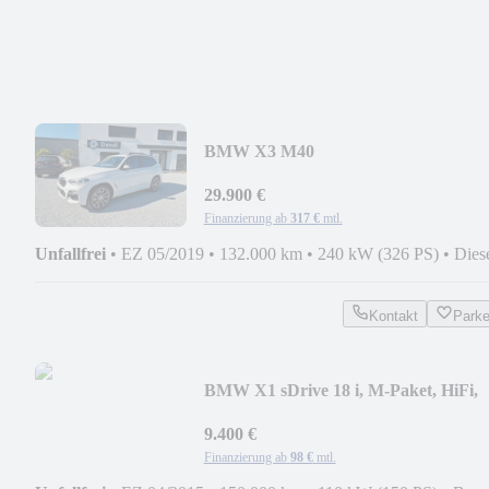
BMW X3 M40
29.900 €
Finanzierung ab
317 €
mtl.
Unfallfrei
•
EZ 05/2019
•
132.000 km
•
240 kW (326 PS)
•
Dies
Kontakt
Park
BMW X1 sDrive 18 i, M-Paket, HiFi,
PDC, SHZ, Kamera
9.400 €
Finanzierung ab
98 €
mtl.