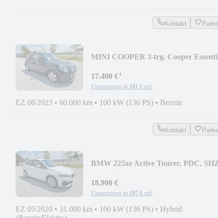
Kontakt
Park
MINI COOPER 3-trg. Cooper Essenti
Trim,PDC,Tempomat
¹
17.400 €
Finanzierung ab
181 €
mtl.
EZ 08/2023
•
60.000 km
•
100 kW (136 PS)
•
Benzin
Kontakt
Park
BMW 225xe Active Tourer, PDC, SHZ
Parkassistent ...
18.900 €
Finanzierung ab
197 €
mtl.
EZ 05/2020
•
31.000 km
•
100 kW (136 PS)
•
Hybrid
(Benzin/Elektro)