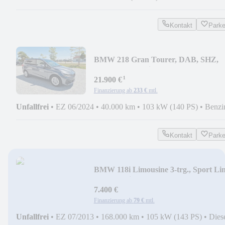
Kontakt
Park
BMW 218 Gran Tourer, DAB, SHZ,
PDC,LED-Scheinwerfer
¹
21.900 €
Finanzierung ab
233 €
mtl.
Unfallfrei
•
EZ 06/2024
•
40.000 km
•
103 kW (140 PS)
•
Benzi
Kontakt
Park
BMW 118i Limousine 3-trg., Sport Lin
PDC, Navi.
7.400 €
Finanzierung ab
79 €
mtl.
Unfallfrei
•
EZ 07/2013
•
168.000 km
•
105 kW (143 PS)
•
Dies