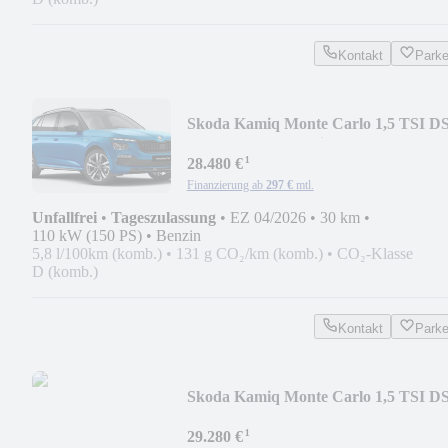
Kontakt
Park
Skoda Kamiq Monte Carlo 1,5 TSI D
-Alu 18"-LEDMatrix
¹
28.480 €
Finanzierung ab
297 €
mtl.
Unfallfrei
•
Tageszulassung
•
EZ 04/2026
•
30 km
•
110 kW (150 PS)
•
Benzin
5,8 l/100km (komb.)
•
131 g CO₂/km (komb.)
•
CO₂-Klasse
D (komb.)
Kontakt
Park
Skoda Kamiq Monte Carlo 1,5 TSI D
-AHK-Alu 18"-
¹
29.280 €