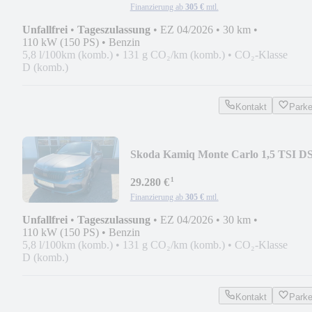
Finanzierung ab
305 €
mtl.
Unfallfrei
•
Tageszulassung
•
EZ 04/2026
•
30 km
•
110 kW (150 PS)
•
Benzin
5,8 l/100km (komb.)
•
131 g CO₂/km (komb.)
•
CO₂-Klasse
D (komb.)
Kontakt
Park
Skoda Kamiq Monte Carlo 1,5 TSI D
-AHK-Alu 18"-
¹
29.280 €
Finanzierung ab
305 €
mtl.
Unfallfrei
•
Tageszulassung
•
EZ 04/2026
•
30 km
•
110 kW (150 PS)
•
Benzin
5,8 l/100km (komb.)
•
131 g CO₂/km (komb.)
•
CO₂-Klasse
D (komb.)
Kontakt
Park