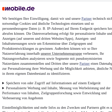
¹
MwSt. ausweisbar
Wir benötigen Ihre Einwilligung, damit wir und unsere
Partner
technisch nic
notwendige Cookies und ähnliche Technologien einsetzen und so
personenbezogene Daten (z. B. IP-Adresse) auf Ihrem Endgerät speichern bz
4.6 Sterne
abrufen können. Die Datenverarbeitung erfolgt für personalisierte Inhalte un
App installieren
Nutze mobile.de schnell und einfach
Anzeigen (auf unseren und dritten Websites/Apps), Anzeigen- und
Inhaltsmessungen sowie um Erkenntnisse über Zielgruppen und
Produktentwicklungen zu gewinnen. Außerdem können wir so Ihre
Nutzererfahrung innerhalb
unserer Unternehmensgruppe
verbessern, Ihr
Impressum
Nutzungsverhalten analysieren sowie Segmente mit pseudonymisierten
Nutzerdaten zusammenstellen und Dritten über unsere
AGB
Partner
einen Datenabg
zur Personalisierung ihrer Werbung und die Möglichkeit anbieten, ähnliche N
Vertrag widerrufen
in ihrem eigenen Datenbestand zu identifizieren.
Datenschutz
Speichern von oder Zugriff auf Informationen auf einem Endgerät
Datenschutzeinstellungen
Personalisierte Werbung und Inhalte, Messung von Werbeleistung und der
Erklärung zur Barrierefreiheit
Performance von Inhalten, Zielgruppenforschung sowie Entwicklung und
Verbesserung von Angeboten
Report Security Vulnerability (English)
Einstellmöglichkeiten und mehr Infos zu den Zwecken und Partnern gibt es u