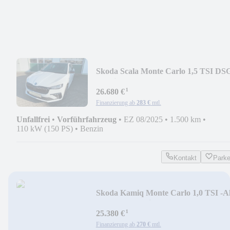
Skoda Scala Monte Carlo 1,5 TSI DSG
Matrix LED-Kamera
¹
26.680 €
Finanzierung ab
283 €
mtl.
Unfallfrei
•
Vorführfahrzeug
•
EZ 08/2025
•
1.500 km
•
110 kW (150 PS)
•
Benzin
Kontakt
Park
Skoda Kamiq Monte Carlo 1,0 TSI -A
18"-LED Matrix-
¹
25.380 €
Finanzierung ab
270 €
mtl.