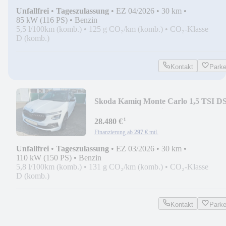
Unfallfrei
•
Tageszulassung
•
EZ 04/2026
•
30 km
•
85 kW (116 PS)
•
Benzin
5,5 l/100km (komb.)
•
125 g CO₂/km (komb.)
•
CO₂-Klasse
D (komb.)
Kontakt
Park
Skoda Kamiq Monte Carlo 1,5 TSI D
-Alu 18"-LEDMatrix
¹
28.480 €
Finanzierung ab
297 €
mtl.
Unfallfrei
•
Tageszulassung
•
EZ 03/2026
•
30 km
•
110 kW (150 PS)
•
Benzin
5,8 l/100km (komb.)
•
131 g CO₂/km (komb.)
•
CO₂-Klasse
D (komb.)
Kontakt
Park