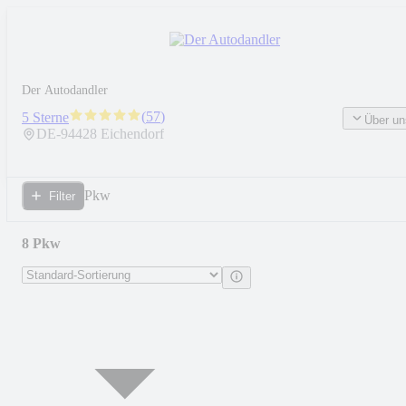
Der Autodandler
(
57
)
5 Sterne
Über un
DE-
94428
Eichendorf
Pkw
Filter
8 Pkw