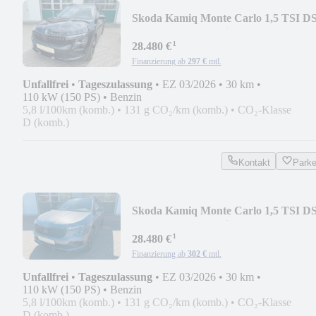
Skoda Kamiq Monte Carlo 1,5 TSI D
-Alu 18"-LEDMatrix
¹
28.480 €
Finanzierung ab
297 €
mtl.
Unfallfrei
•
Tageszulassung
•
EZ 03/2026
•
30 km
•
110 kW (150 PS)
•
Benzin
5,8 l/100km (komb.)
•
131 g CO₂/km (komb.)
•
CO₂-Klasse
D (komb.)
Kontakt
Park
Skoda Kamiq Monte Carlo 1,5 TSI D
-Alu 18"-LEDMatrix
¹
28.480 €
Finanzierung ab
302 €
mtl.
Unfallfrei
•
Tageszulassung
•
EZ 03/2026
•
30 km
•
110 kW (150 PS)
•
Benzin
5,8 l/100km (komb.)
•
131 g CO₂/km (komb.)
•
CO₂-Klasse
D (komb.)