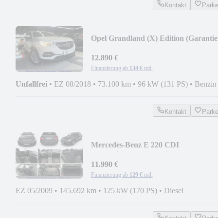
Kontakt
Park
Opel Grandland (X) Edition (Garantie
12.890 €
Finanzierung ab
134 €
mtl.
Unfallfrei
•
EZ 08/2018
•
73.100 km
•
96 kW (131 PS)
•
Benzin
Kontakt
Park
Mercedes-Benz E 220 CDI
BlueEfficiency Limousine
11.990 €
Finanzierung ab
129 €
mtl.
EZ 05/2009
•
145.692 km
•
125 kW (170 PS)
•
Diesel