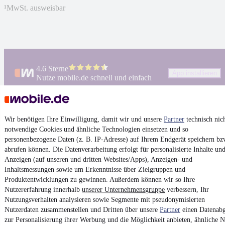
¹
MwSt. ausweisbar
4.6 Sterne
App installieren
Nutze mobile.de schnell und einfach
Impressum
Wir benötigen Ihre Einwilligung, damit wir und unsere
Partner
technisch nic
AGB
notwendige Cookies und ähnliche Technologien einsetzen und so
personenbezogene Daten (z. B. IP-Adresse) auf Ihrem Endgerät speichern bz
Vertrag widerrufen
abrufen können. Die Datenverarbeitung erfolgt für personalisierte Inhalte un
Datenschutz
Anzeigen (auf unseren und dritten Websites/Apps), Anzeigen- und
Inhaltsmessungen sowie um Erkenntnisse über Zielgruppen und
Datenschutzeinstellungen
Produktentwicklungen zu gewinnen. Außerdem können wir so Ihre
Erklärung zur Barrierefreiheit
Nutzererfahrung innerhalb
unserer Unternehmensgruppe
verbessern, Ihr
Nutzungsverhalten analysieren sowie Segmente mit pseudonymisierten
Report Security Vulnerability (English)
Nutzerdaten zusammenstellen und Dritten über unsere
Partner
einen Datenabg
zur Personalisierung ihrer Werbung und die Möglichkeit anbieten, ähnliche N