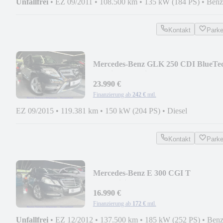
Unfallfrei
•
EZ 09/2011
•
108.500 km
•
135 kW (184 PS)
•
Benz
Kontakt
Park
Mercedes-Benz GLK 250 CDI BlueTe
4Matic AMG Line (360°K,Pano)
23.990 €
Finanzierung ab
242 €
mtl.
EZ 09/2015
•
119.381 km
•
150 kW (204 PS)
•
Diesel
Kontakt
Park
Mercedes-Benz E 300 CGI T
BlueEfficiency Avantgarde (AHK,SD)
16.990 €
Finanzierung ab
172 €
mtl.
Unfallfrei
•
EZ 12/2012
•
137.500 km
•
185 kW (252 PS)
•
Benz