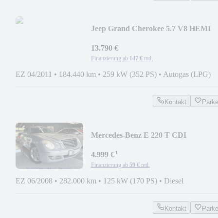
Jeep Grand Cherokee 5.7 V8 HEMI
Overland LPG,AHK,SHZ
13.790 €
Finanzierung ab
147 €
mtl.
EZ 04/2011
•
184.440 km
•
259 kW (352 PS)
•
Autogas (LPG)
Kontakt
Park
Mercedes-Benz E 220 T CDI
Avantgarde (Comand,1.Hand,SD,PD
¹
4.999 €
Finanzierung ab
59 €
mtl.
EZ 06/2008
•
282.000 km
•
125 kW (170 PS)
•
Diesel
Kontakt
Park