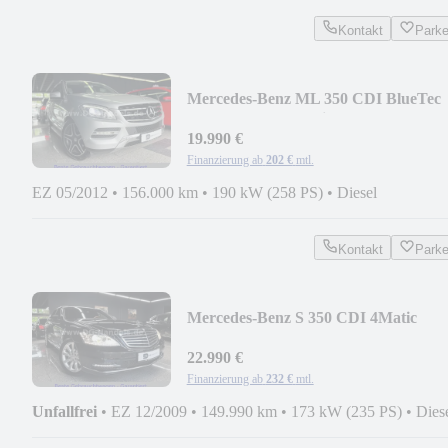
Kontakt
Park
Mercedes-Benz ML 350 CDI BlueTec
Off-Roader AMG Line Felgen
19.990 €
Finanzierung ab
202 €
mtl.
EZ 05/2012
•
156.000 km
•
190 kW (258 PS)
•
Diesel
Kontakt
Park
Mercedes-Benz S 350 CDI 4Matic
(1.Hd.,Sammlerzustand,MEGA)
22.990 €
Finanzierung ab
232 €
mtl.
Unfallfrei
•
EZ 12/2009
•
149.990 km
•
173 kW (235 PS)
•
Dies