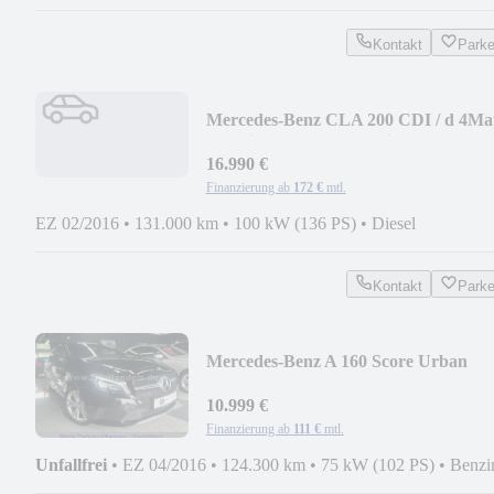
Kontakt
Park
Mercedes-Benz CLA 200 CDI / d 4Mat
Shooting Brake AMG Line
16.990 €
Finanzierung ab
172 €
mtl.
EZ 02/2016
•
131.000 km
•
100 kW (136 PS)
•
Diesel
Kontakt
Park
Mercedes-Benz A 160 Score Urban
(AHK,ILS,LEDER,MB me connect)
10.999 €
Finanzierung ab
111 €
mtl.
Unfallfrei
•
EZ 04/2016
•
124.300 km
•
75 kW (102 PS)
•
Benzi