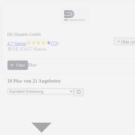
DG Handels GmbH
Über un
(
73
)
4.7 Sterne
DE-
63457
Hanau
Pkw
Filter
18 Pkw von 21 Angeboten