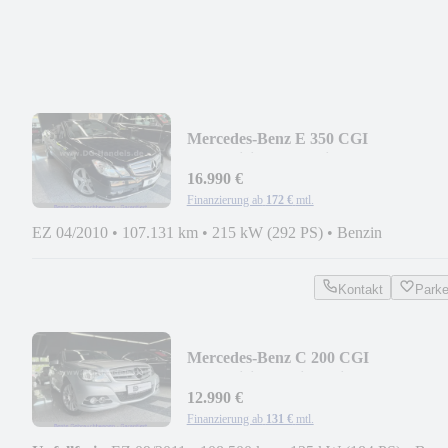
Mercedes-Benz E 350 CGI
BlueEfficiency Cabrio Avantgarde
16.990 €
Finanzierung ab
172 €
mtl.
EZ 04/2010
•
107.131 km
•
215 kW (292 PS)
•
Benzin
Kontakt
Park
Mercedes-Benz C 200 CGI
BlueEfficiency Limousine Memory-
Paket
12.990 €
Finanzierung ab
131 €
mtl.