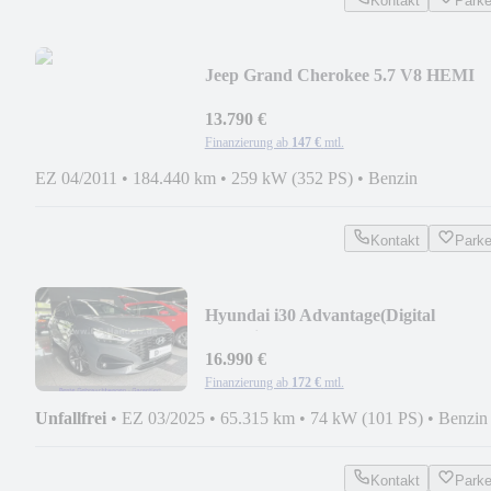
Kontakt
Park
Jeep Grand Cherokee 5.7 V8 HEMI
Overland LPG,AHK,SHZ
13.790 €
Finanzierung ab
147 €
mtl.
EZ 04/2011
•
184.440 km
•
259 kW (352 PS)
•
Benzin
Kontakt
Park
Hyundai i30 Advantage(Digital
Cockpit,Plus-Paket,1.Hand)
16.990 €
Finanzierung ab
172 €
mtl.
Unfallfrei
•
EZ 03/2025
•
65.315 km
•
74 kW (101 PS)
•
Benzin
Kontakt
Park