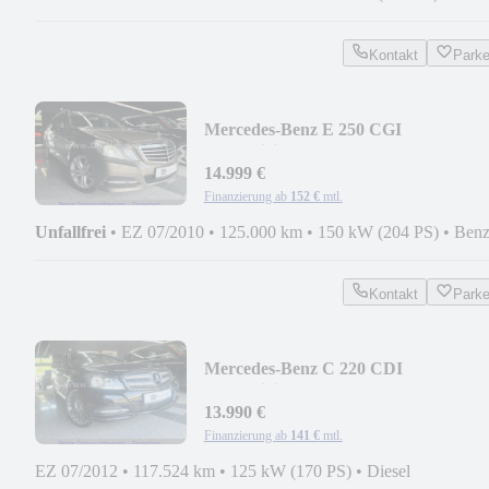
Kontakt
Park
Mercedes-Benz E 250 CGI
BlueEfficiency T Avantgarde
14.999 €
Finanzierung ab
152 €
mtl.
Unfallfrei
•
EZ 07/2010
•
125.000 km
•
150 kW (204 PS)
•
Benz
Kontakt
Park
Mercedes-Benz C 220 CDI
BlueEfficiency Coupe
13.990 €
Finanzierung ab
141 €
mtl.
EZ 07/2012
•
117.524 km
•
125 kW (170 PS)
•
Diesel