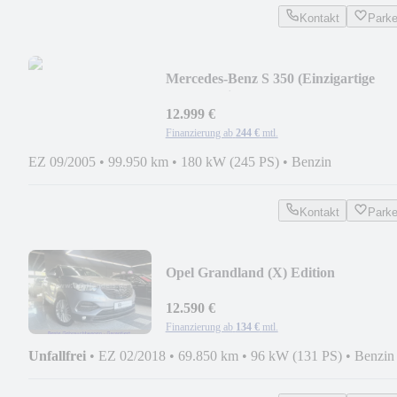
Kontakt
Park
Mercedes-Benz S 350 (Einzigartige
Gelegenheit)
12.999 €
Finanzierung ab
244 €
mtl.
EZ 09/2005
•
99.950 km
•
180 kW (245 PS)
•
Benzin
Kontakt
Park
Opel Grandland (X) Edition
12.590 €
Finanzierung ab
134 €
mtl.
Unfallfrei
•
EZ 02/2018
•
69.850 km
•
96 kW (131 PS)
•
Benzin