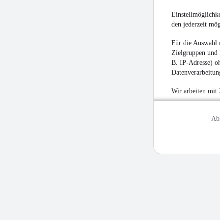
Einstellmöglichke
den jederzeit mö
Für die Auswahl 
Zielgruppen und 
B. IP-Adresse) oh
Datenverarbeitung
Wir arbeiten mit
Ab