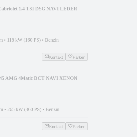
 Cabriolet 1.4 TSI DSG NAVI LEDER
km
•
118 kW (160 PS)
•
Benzin
Kontakt
Parken
A 45 AMG 4Matic DCT NAVI XENON
km
•
265 kW (360 PS)
•
Benzin
Kontakt
Parken