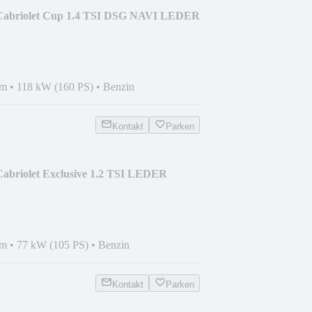
 Cabriolet Cup 1.4 TSI DSG NAVI LEDER
km
•
118 kW (160 PS)
•
Benzin
Kontakt
Parken
Cabriolet Exclusive 1.2 TSI LEDER
km
•
77 kW (105 PS)
•
Benzin
Kontakt
Parken