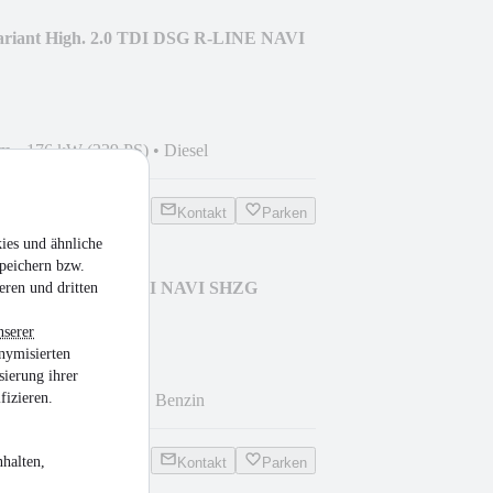
ariant High. 2.0 TDI DSG R-LINE NAVI
km
•
176 kW (239 PS)
•
Diesel
Kontakt
Parken
ies und ähnliche
peichern bzw.
Cabriolet BMT 1.2 TSI NAVI SHZG
eren und dritten
nserer
nymisierten
sierung ihrer
fizieren.
km
•
77 kW (105 PS)
•
Benzin
halten,
Kontakt
Parken