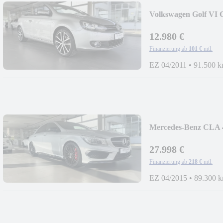
Volkswagen Golf VI
GRA PDC
12.980 €
Finanzierung ab
101 €
mtl.
EZ 04/2011
•
91.500 
Mercedes-Benz CL
GRA PANO SHZG
27.998 €
Finanzierung ab
218 €
mtl.
EZ 04/2015
•
89.300 