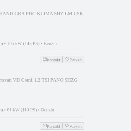
 1.HAND GRA PDC KLIMA SHZ LM USB
km
•
105 kW (143 PS)
•
Benzin
Kontakt
Parken
ortsvan VII Comf. 1.2 TSI PANO SHZG
km
•
81 kW (110 PS)
•
Benzin
Kontakt
Parken