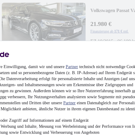
Volkswagen Passat V
LED
21.980 €
Finanzierung ab
171 €
mtl.
EZ 10/2015
•
96.100 
re Einwilligung, damit wir und unsere
Partner
technisch nicht notwendige Cook
setzen und so personenbezogene Daten (z. B. IP-Adresse) auf Ihrem Endgerät s
Volkswagen Beetle 
ie Datenverarbeitung erfolgt für personalisierte Inhalte und Anzeigen (auf uns
KLIMA GRA
Anzeigen- und Inhaltsmessungen sowie um Erkenntnisse über Zielgruppen und
ngen zu gewinnen. Außerdem können wir so Ihre Nutzererfahrung innerhalb
u
12.980 €
uppe
verbessern, Ihr Nutzungsverhalten analysieren sowie Segmente mit pseudo
Finanzierung ab
101 €
mtl.
mmenstellen und Dritten über unsere
Partner
einen Datenabgleich zur Personali
Möglichkeit anbieten, ähnliche Nutzer in ihrem eigenen Datenbestand zu identi
EZ 05/2015
•
99.988 
oder Zugriff auf Informationen auf einem Endgerät
e Werbung und Inhalte, Messung von Werbeleistung und der Performance von In
chung sowie Entwicklung und Verbesserung von Angeboten