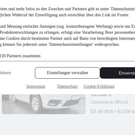
iten und mehr Infos zu den Zwecken und Partnern gibt es unter 'Datenschutzein
Volkswagen Tiguan C
glichen Widerruf der Einwilligung auch erreichbar über den Link im Footer.
LINE
16.980 €
und Messung einfacher Anzeigen (sog. kontextbezogene Werbung) sowie um Er
Produktentwicklungen zu erlangen, erfolgt eine Verarbeitung Ihrer personenbe
Finanzierung ab
132 €
mtl.
ne Cookies durch bestimmte Partner auch auf Basis von berechtigten Interesse
EZ 07/2014
•
95.100 
 können Sie jederzeit unter 'Datenschutzeinstellungen' widersprechen.
 220 Partnern zusammen.
lehnen
Einstellungen verwalten
Einvers
Volkswagen Caddy 
Impressum
Datenschutz
Cookie-Erklärung
BEHINDERTENGE
18.980 €
Finanzierung ab
148 €
mtl.
EZ 06/2016
•
83.050 