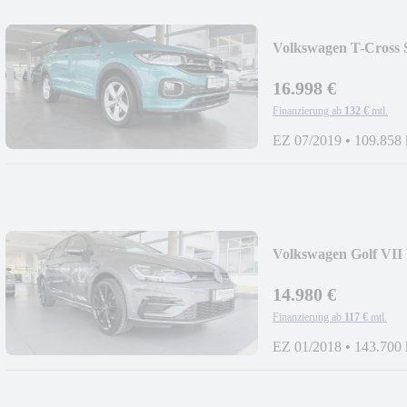
Volkswagen T-Cross
ACC
16.998 €
Finanzierung ab
132 €
mtl.
EZ 07/2019
•
109.858
Volkswagen Golf VII
LED
14.980 €
Finanzierung ab
117 €
mtl.
EZ 01/2018
•
143.700