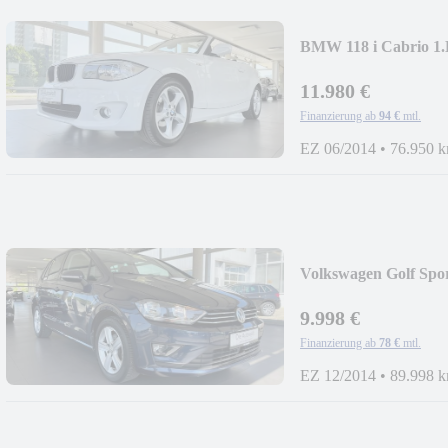
BMW 118 i Cabrio
ZV
11.980 €
Finanzierung ab
94 €
mtl.
EZ 06/2014
•
76.950 
Volkswagen Golf Sp
NAVI
9.998 €
Finanzierung ab
78 €
mtl.
EZ 12/2014
•
89.998 