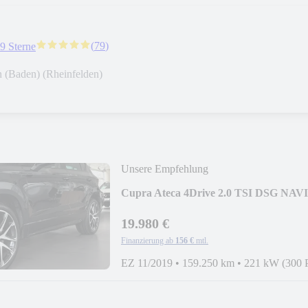
(
79
)
.9 Sterne
n (Baden) (Rheinfelden)
Unsere Empfehlung
Cupra Ateca 4Drive 2.0 TSI DSG N
19.980 €
Finanzierung ab
156 €
mtl.
EZ 11/2019
•
159.250 km
•
221 kW (300 