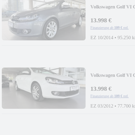
Volkswagen Golf VI
GRA
13.998 €
Finanzierung ab
109 €
mtl.
EZ 10/2014
•
95.250 
Volkswagen Golf VI 
XENON
13.998 €
Finanzierung ab
109 €
mtl.
EZ 03/2012
•
77.700 