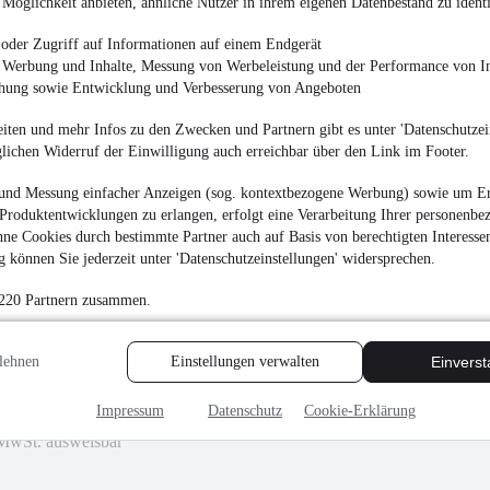
Möglichkeit anbieten, ähnliche Nutzer in ihrem eigenen Datenbestand zu identi
6.900 €
oder Zugriff auf Informationen auf einem Endgerät
Finanzierung ab
78 €
mtl.
e Werbung und Inhalte, Messung von Werbeleistung und der Performance von In
chung sowie Entwicklung und Verbesserung von Angeboten
Unfallfrei
•
EZ 03/201
iten und mehr Infos zu den Zwecken und Partnern gibt es unter 'Datenschutzein
glichen Widerruf der Einwilligung auch erreichbar über den Link im Footer.
und Messung einfacher Anzeigen (sog. kontextbezogene Werbung) sowie um Er
Produktentwicklungen zu erlangen, erfolgt eine Verarbeitung Ihrer personenbe
Volkswagen Beetle Lim
ne Cookies durch bestimmte Partner auch auf Basis von berechtigten Interesse
 können Sie jederzeit unter 'Datenschutzeinstellungen' widersprechen.
8.900 €
 220 Partnern zusammen.
Finanzierung ab
101 €
mtl.
Unfallfrei
•
EZ 06/201
lehnen
Einstellungen verwalten
Einvers
Impressum
Datenschutz
Cookie-Erklärung
MwSt. ausweisbar