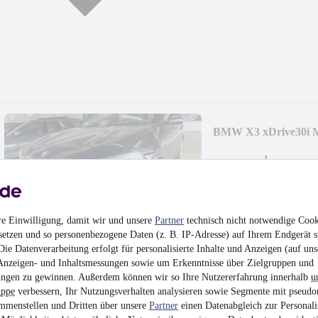
BMW X3 xDrive30i 
¹
26.500 €
Finanzierung ab
261 €
mtl.
Beschädigt
•
Unfallfa
185 kW (252 PS)
•
Ben
re Einwilligung, damit wir und unsere
Partner
technisch nicht notwendige Cook
setzen und so personenbezogene Daten (z. B. IP-Adresse) auf Ihrem Endgerät s
ie Datenverarbeitung erfolgt für personalisierte Inhalte und Anzeigen (auf uns
Anzeigen- und Inhaltsmessungen sowie um Erkenntnisse über Zielgruppen und
ngen zu gewinnen. Außerdem können wir so Ihre Nutzererfahrung innerhalb
u
uppe
verbessern, Ihr Nutzungsverhalten analysieren sowie Segmente mit pseudo
Ford Fiesta 1,0, SYN
mmenstellen und Dritten über unsere
Partner
einen Datenabgleich zur Personali