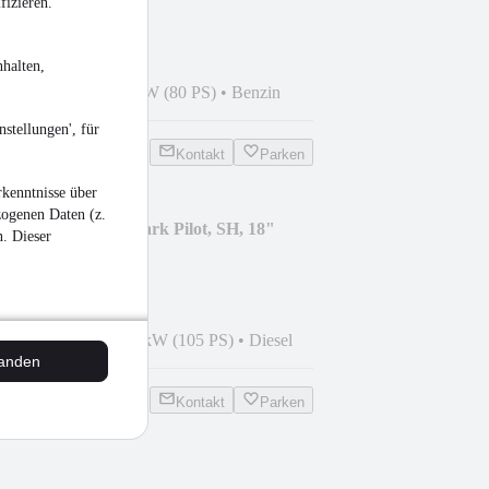
fizieren.
halten,
4
•
90.500 km
•
59 kW (80 PS)
•
Benzin
stellungen', für
Kontakt
Parken
kenntnisse über
zogenen Daten (z.
. Design, Leder, Park Pilot, SH, 18"
n. Dieser
4
•
160.400 km
•
77 kW (105 PS)
•
Diesel
tanden
Kontakt
Parken