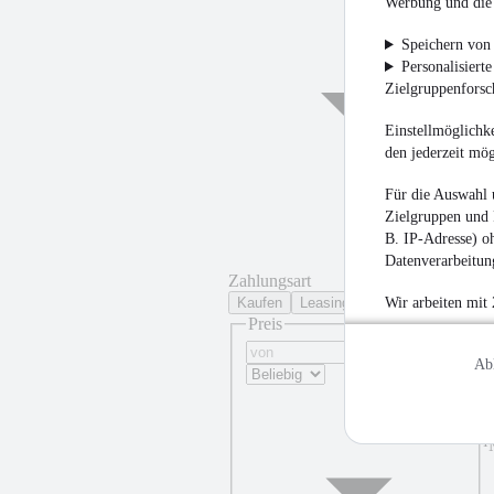
Werbung und die 
Speichern von 
Personalisiert
Zielgruppenfors
Einstellmöglichke
den jederzeit mö
Für die Auswahl 
Zielgruppen und 
B. IP-Adresse) oh
Datenverarbeitung
Zahlungsart
Kaufen
Leasing
Wir arbeiten mit
Preis
Ab
¹