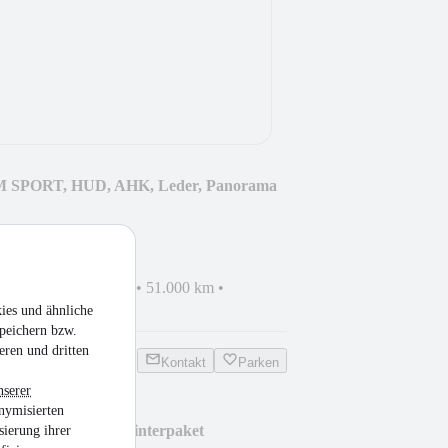
M SPORT, HUD, AHK, Leder, Panorama
hrzeug
•
EZ 09/2019
•
51.000 km
•
zin
ies und ähnliche
peichern bzw.
eren und dritten
Kontakt
Parken
nserer
nymisierten
C Edition, Klima, Winterpaket
sierung ihrer