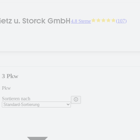
ietz u. Storck GmbH
(
107
)
4.8 Sterne
3 Pkw
Pkw
Sortieren nach