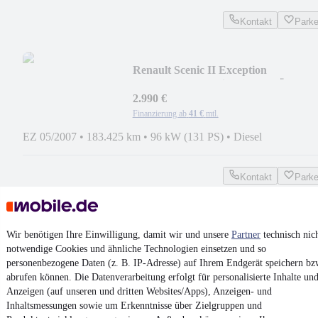
Kontakt
Park
Renault Scenic II Exception
*AHK*Keyless*Klimaauto.*TÜV*
2.990 €
Finanzierung ab
41 €
mtl.
EZ 05/2007
•
183.425 km
•
96 kW (131 PS)
•
Diesel
Kontakt
Park
¹
MwSt. ausweisbar
Wir benötigen Ihre Einwilligung, damit wir und unsere
Partner
technisch nic
notwendige Cookies und ähnliche Technologien einsetzen und so
personenbezogene Daten (z. B. IP-Adresse) auf Ihrem Endgerät speichern bz
abrufen können. Die Datenverarbeitung erfolgt für personalisierte Inhalte un
4.6 Sterne
Anzeigen (auf unseren und dritten Websites/Apps), Anzeigen- und
App installieren
Nutze mobile.de schnell und einfach
Inhaltsmessungen sowie um Erkenntnisse über Zielgruppen und