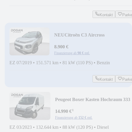
Kontakt
Park
NEU
Citroën C3 Aircross
Shine~Automatik~Navi~PDC~Panora
8.900 €
Finanzierung ab
90 €
mtl.
EZ 07/2019
•
151.571 km
•
81 kW (110 PS)
•
Benzin
Kontakt
Park
Peugeot Boxer Kasten Hochraum 333
L3H2 Premium *KLIMA*
¹
14.990 €
Finanzierung ab
152 €
mtl.
EZ 03/2023
•
132.644 km
•
88 kW (120 PS)
•
Diesel