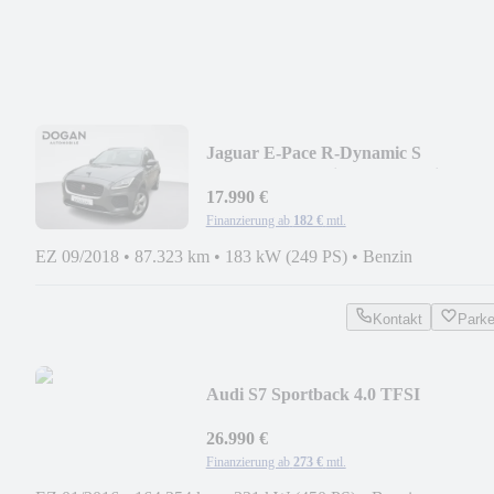
Jaguar E-Pace R-Dynamic S
*AWD*Park Assist*HuD*Navi*
17.990 €
Finanzierung ab
182 €
mtl.
EZ 09/2018
•
87.323 km
•
183 kW (249 PS)
•
Benzin
Kontakt
Park
Audi S7 Sportback 4.0 TFSI
quattro*ACC*4xSHZ*Massage*
26.990 €
Finanzierung ab
273 €
mtl.