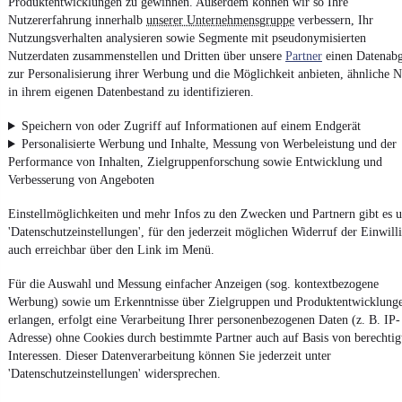
Produktentwicklungen zu gewinnen. Außerdem können wir so Ihre
Nutzererfahrung innerhalb
unserer Unternehmensgruppe
verbessern, Ihr
Nutzungsverhalten analysieren sowie Segmente mit pseudonymisierten
Impressum
Nutzerdaten zusammenstellen und Dritten über unsere
Partner
einen Datenabg
AGB
zur Personalisierung ihrer Werbung und die Möglichkeit anbieten, ähnliche N
in ihrem eigenen Datenbestand zu identifizieren.
Vertrag widerrufen
Datenschutz
Speichern von oder Zugriff auf Informationen auf einem Endgerät
Personalisierte Werbung und Inhalte, Messung von Werbeleistung und der
Datenschutzeinstellungen
Performance von Inhalten, Zielgruppenforschung sowie Entwicklung und
Erklärung zur Barrierefreiheit
Verbesserung von Angeboten
Report Security Vulnerability (English)
Einstellmöglichkeiten und mehr Infos zu den Zwecken und Partnern gibt es u
'Datenschutzeinstellungen', für den jederzeit möglichen Widerruf der Einwill
Powered by
auch erreichbar über den Link im Menü.
Für die Auswahl und Messung einfacher Anzeigen (sog. kontextbezogene
Werbung) sowie um Erkenntnisse über Zielgruppen und Produktentwicklung
Entdecke
Kleinwagen
,
SUV
und
Wohnmobile
und mehr bei
mobile.de
erlangen, erfolgt eine Verarbeitung Ihrer personenbezogenen Daten (z. B. IP-
Adresse) ohne Cookies durch bestimmte Partner auch auf Basis von berechtig
Interessen. Dieser Datenverarbeitung können Sie jederzeit unter
'Datenschutzeinstellungen' widersprechen.