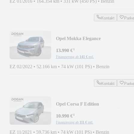
EZ 01/2016
•
164.354 km
•
331 kW (450 PS)
•
Benzin
Kontakt
Park
Opel Mokka Elegance
*Navi*Kamera*Tempomat*
¹
13.990 €
Finanzierung ab
141 €
mtl.
EZ 02/2022
•
52.166 km
•
74 kW (101 PS)
•
Benzin
Kontakt
Park
Opel Corsa F Edition
*Navi*Kamera*Klima*Sitzeheiz.*
¹
10.990 €
Finanzierung ab
111 €
mtl.
EZ 11/2021
•
59.736 km
•
74 kW (101 PS)
•
Benzin