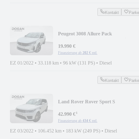
Kontakt
Park
Peugeot 3008 Allure Pack
*Navi*Kamera*ACC*Automatik*
19.990 €
Finanzierung ab
202 €
mtl.
EZ 01/2022
•
33.118 km
•
96 kW (131 PS)
•
Diesel
Kontakt
Park
Land Rover Rover Sport S
*Meridian*Keyless*Kühlbox*Pano*
¹
42.990 €
Finanzierung ab
434 €
mtl.
EZ 03/2022
•
106.452 km
•
183 kW (249 PS)
•
Diesel