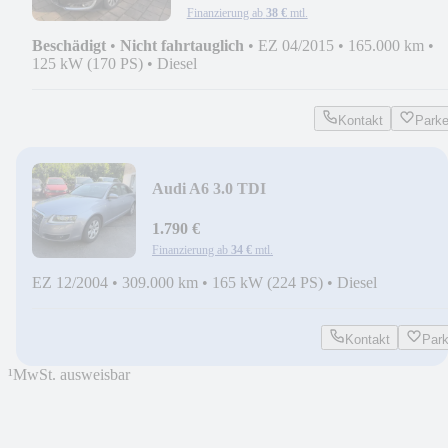
Finanzierung ab
38 €
mtl.
Beschädigt
•
Nicht fahrtauglich
•
EZ 04/2015
•
165.000 km
•
125 kW (170 PS)
•
Diesel
Kontakt
Park
Audi A6 3.0 TDI
quattro*LIMOUSINE*NAVI*AUTOMAT
1.790 €
Finanzierung ab
34 €
mtl.
EZ 12/2004
•
309.000 km
•
165 kW (224 PS)
•
Diesel
Kontakt
Par
¹
MwSt. ausweisbar