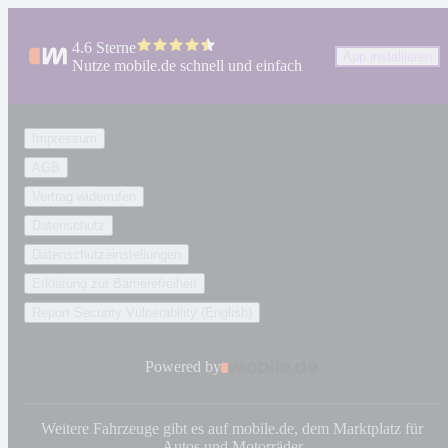
4.6 Sterne
App installieren
Nutze mobile.de schnell und einfach
Impressum
AGB
Vertrag widerrufen
Datenschutz
Datenschutzeinstellungen
Erklärung zur Barrierefreiheit
Report Security Vulnerability (English)
Powered by
Weitere Fahrzeuge gibt es auf mobile.de, dem Marktplatz für
Autos
und
Motorräder