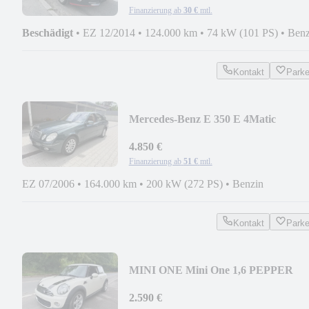
Finanzierung ab
30 €
mtl.
Beschädigt
•
EZ 12/2014
•
124.000 km
•
74 kW (101 PS)
•
Benz
Kontakt
Park
Mercedes-Benz E 350 E 4Matic
*FACELIFT* LIMOUSINE
4.850 €
Finanzierung ab
51 €
mtl.
EZ 07/2006
•
164.000 km
•
200 kW (272 PS)
•
Benzin
Kontakt
Park
MINI ONE Mini One 1,6 PEPPER
*KLIMATRONIK*EURO5*
2.590 €