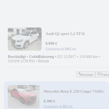
Audi Q2 sport 1,4 TFSI
*AUTOMATIK*NAVI*1.HAND
9.990 €
Finanzierung ab
104 €
mtl.
Beschädigt
•
Unfallfahrzeug
•
EZ 12/2017
•
110.000 km
•
110 kW (150 PS)
•
Benzin
Kontakt
Park
Mercedes-Benz E 250 Coupe *AMG-
LINE*KEYLESS*360°KAMERA*LE
8.300 €
Finanzierung ab
88 €
mtl.