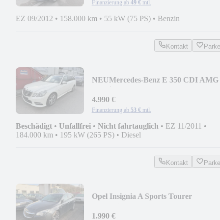
Finanzierung ab
49 €
mtl.
EZ 09/2012
•
158.000 km
•
55 kW (75 PS)
•
Benzin
Kontakt
Park
NEU
Mercedes-Benz E 350 CDI AMG
4Matic
*PANO*KAMERA*DVD*AMBIEN
4.990 €
Finanzierung ab
53 €
mtl.
Beschädigt
•
Unfallfrei
•
Nicht fahrtauglich
•
EZ 11/2011
•
184.000 km
•
195 kW (265 PS)
•
Diesel
Kontakt
Park
Opel Insignia A Sports Tourer
Innovation *EURO6*
1.990 €