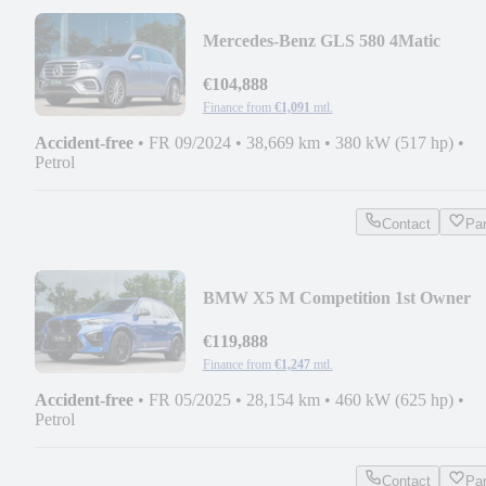
Mercedes-Benz GLS 580 4Matic
Manufactur 7 SItzer
€104,888
Finance from
€1,091
mtl.
Accident-free
•
FR 09/2024
•
38,669 km
•
380 kW (517 hp)
•
Petrol
Contact
Pa
BMW X5 M Competition 1st Owner
€119,888
Finance from
€1,247
mtl.
Accident-free
•
FR 05/2025
•
28,154 km
•
460 kW (625 hp)
•
Petrol
Contact
Pa