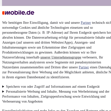
Imprint
General Terms and Conditions
Wir benötigen Ihre Einwilligung, damit wir und unsere
Partner
technisch nic
notwendige Cookies und ähnliche Technologien einsetzen und so
Vertrag widerrufen (Deutsch)
personenbezogene Daten (z. B. IP-Adresse) auf Ihrem Endgerät speichern bz
Privacy Policy
abrufen können. Die Datenverarbeitung erfolgt für personalisierte Inhalte un
Anzeigen (auf unseren und dritten Websites/Apps), Anzeigen- und
Privacy Settings
Inhaltsmessungen sowie um Erkenntnisse über Zielgruppen und
Accessibility Statement
Produktentwicklungen zu gewinnen. Außerdem können wir so Ihre
Nutzererfahrung innerhalb
Report Security Vulnerability
unserer Unternehmensgruppe
verbessern, Ihr
Nutzungsverhalten analysieren sowie Segmente mit pseudonymisierten
Nutzerdaten zusammenstellen und Dritten über unsere
Partner
einen Datenabg
Powered by
zur Personalisierung ihrer Werbung und die Möglichkeit anbieten, ähnliche N
in ihrem eigenen Datenbestand zu identifizieren.
Weitere Fahrzeuge gibt es auf mobile.de, dem Marktplatz für
Speichern von oder Zugriff auf Informationen auf einem Endgerät
Autos
und
Motorräder
Personalisierte Werbung und Inhalte, Messung von Werbeleistung und der
Performance von Inhalten, Zielgruppenforschung sowie Entwicklung und
Verbesserung von Angeboten
Einstellmöglichkeiten und mehr Infos zu den Zwecken und Partnern gibt es u