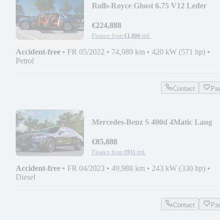
Rolls-Royce Ghost 6.75 V12 Leder
Hermes Starlight COC
€224,888
Finance from
€1,806
mtl.
Accident-free
•
FR 05/2022
•
74,989 km
•
420 kW (571 hp)
•
Petrol
Contact
Pa
Mercedes-Benz S 400d 4Matic Lang
Burmester Panoramaroof
€85,888
Finance from
€911
mtl.
Accident-free
•
FR 04/2023
•
49,988 km
•
243 kW (330 hp)
•
Diesel
Contact
Pa