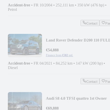
Accident-free
•
FR 10/2004
•
252,111 km
•
350 kW (476 hp)
•
Petrol
Contact
Pa
Land Rover Defender D200 110 FUL
URBAN PACK
€54,888
Finance from
€582
mtl.
Accident-free
•
FR 04/2021
•
84,252 km
•
147 kW (200 hp)
•
Diesel
Contact
Pa
Audi S8 4.0 TFSI quattro 1st Owner
Active Chassis
€69,888