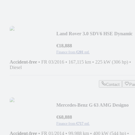
Land Rover 3.0 SDV6 HSE Dynamic
Tow Bar / Panoramaroof
€18,888
Finance from
€201
mtl.
Accident-free
•
FR 03/2016
•
167,115 km
•
225 kW (306 hp)
•
Diesel
Contact
Pa
Mercedes-Benz G 63 AMG Designo
Exclusive
€68,888
Finance from
€717
mtl.
Accident-free
•
FR 01/2014
•
99,988 km
•
400 kW (544 hp)
•