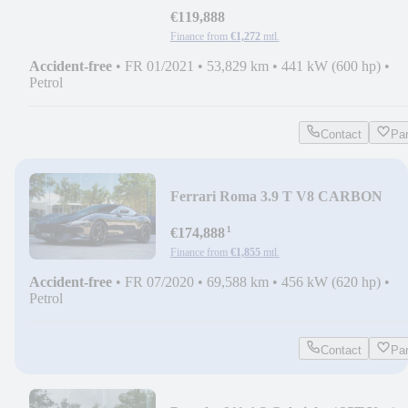
€119,888
Finance from
€1,272
mtl.
Accident-free
•
FR 01/2021
•
53,829 km
•
441 kW (600 hp)
•
Petrol
Contact
Pa
Ferrari Roma 3.9 T V8 CARBON
¹
€174,888
Finance from
€1,855
mtl.
Accident-free
•
FR 07/2020
•
69,588 km
•
456 kW (620 hp)
•
Petrol
Contact
Pa