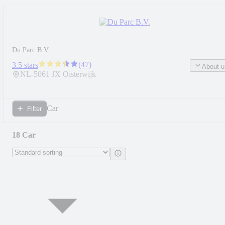
Du Parc B.V.
(
47
)
3.5 stars
About u
NL-
5061 JX
Oisterwijk
Car
Filter
18 Car