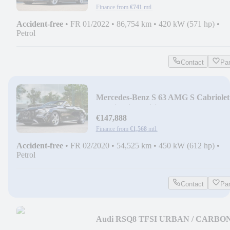
Finance from
€741
mtl.
Accident-free
•
FR 01/2022
•
86,754 km
•
420 kW (571 hp)
•
Petrol
Contact
Pa
Mercedes-Benz S 63 AMG S Cabriolet
4Matic Night Vision
€147,888
Finance from
€1,568
mtl.
Accident-free
•
FR 02/2020
•
54,525 km
•
450 kW (612 hp)
•
Petrol
Contact
Pa
Audi RSQ8 TFSI URBAN / CARBON
B&O