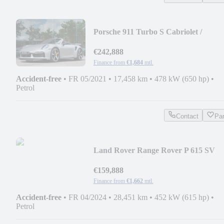
Porsche 911 Turbo S Cabriolet /
Manufactur / Heritage
€242,888
Finance from
€1,684
mtl.
Accident-free
•
FR 05/2021
•
17,458 km
•
478 kW (650 hp)
•
Petrol
Contact
Pa
Land Rover Range Rover P 615 SV
Bespoke Interior
€159,888
Finance from
€1,662
mtl.
Accident-free
•
FR 04/2024
•
28,451 km
•
452 kW (615 hp)
•
Petrol