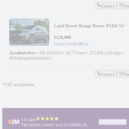
Contact
Pa
Land Rover Range Rover P510e SV
Head Up SIDESTEPS
€128,888
Finance from
€1,340
mtl.
Accident-free
•
FR 03/2024
•
39,774 km
•
375 kW (510 hp)
•
Hybrid (petrol/electric)
Contact
Pa
¹
VAT reclaimable
4.6 stars
Install the app
The fastest, easiest way to mobile.de