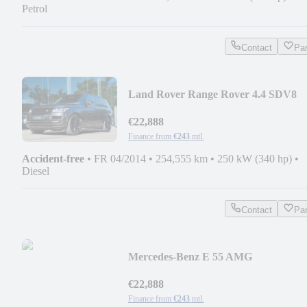
Petrol
Contact
Pa
Land Rover Range Rover 4.4 SDV8
Autobiography Lang
€22,888
Finance from
€243
mtl.
Accident-free
•
FR 04/2014
•
254,555 km
•
250 kW (340 hp)
•
Diesel
Contact
Pa
Mercedes-Benz E 55 AMG
Sammlerzustand
€22,888
Finance from
€243
mtl.