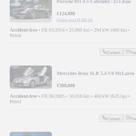
Porsche 911 4 S Cabriolet / 25T.Km/
Sport Chrono/Bose
€124,888
Finance from
€1,325
mtl.
Accident-free
•
FR 03/2014
•
25,960 km
•
294 kW (400 hp)
•
Petrol
Contact
Pa
Mercedes-Benz SLR 5.4 V8 McLaren
NEUE SERVICE
€388,888
Accident-free
•
FR 06/2005
•
36,918 km
•
460 kW (625 hp)
•
Petrol
Contact
Pa