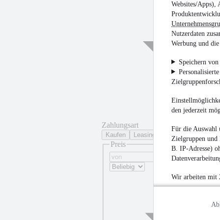
Websites/Apps), 
Produktentwicklu
Unternehmensgr
Nutzerdaten zusa
Werbung und die 
Speichern von 
Personalisiert
Zielgruppenfors
Einstellmöglichke
den jederzeit mö
Zahlungsart
Für die Auswahl 
Kaufen
Leasing
Zielgruppen und 
Preis
B. IP-Adresse) oh
Datenverarbeitung
Wir arbeiten mit
Ab