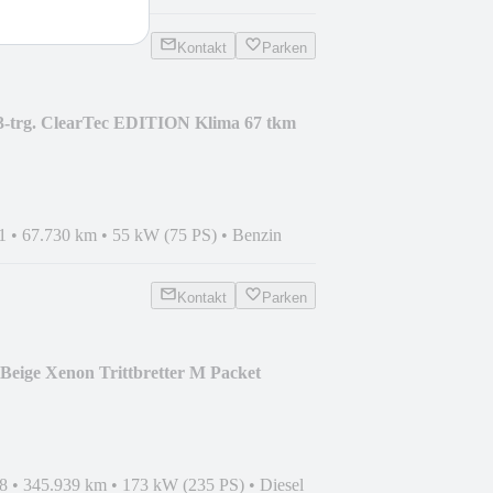
Kontakt
Parken
 3-trg. ClearTec EDITION Klima 67 tkm
1
•
67.730 km
•
55 kW (75 PS)
•
Benzin
Kontakt
Parken
eige Xenon Trittbretter M Packet
8
•
345.939 km
•
173 kW (235 PS)
•
Diesel