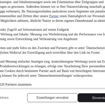
Anzeigen- und Inhaltsmessungen sowie um Erkenntnisse über Zielgruppen und
ngen zu gewinnen. Außerdem können wir so Ihre Nutzererfahrung innerhalb
u
uppe
verbessern, Ihr Nutzungsverhalten analysieren sowie Segmente mit pseudo
mmenstellen und Dritten über unsere
Partner
einen Datenabgleich zur Personali
Möglichkeit anbieten, ähnliche Nutzer in ihrem eigenen Datenbestand zu identi
Seat Exeo Lim. Style 
oder Zugriff auf Informationen auf einem Endgerät
e Werbung und Inhalte, Messung von Werbeleistung und der Performance von In
4.490 €
chung sowie Entwicklung und Verbesserung von Angeboten
Finanzierung ab
48 €
mtl.
iten und mehr Infos zu den Zwecken und Partnern gibt es unter 'Datenschutzein
Unfallfrei
•
EZ 11/201
glichen Widerruf der Einwilligung auch erreichbar über den Link im Footer.
und Messung einfacher Anzeigen (sog. kontextbezogene Werbung) sowie um Er
Produktentwicklungen zu erlangen, erfolgt eine Verarbeitung Ihrer personenbe
ne Cookies durch bestimmte Partner auch auf Basis von berechtigten Interesse
 können Sie jederzeit unter 'Datenschutzeinstellungen' widersprechen.
Mercedes-Benz GLC
 220 Partnern zusammen.
¹
25.490 €
Finanzierung ab
265 €
mtl.
lehnen
Einstellungen verwalten
Einvers
Unfallfrei
•
EZ 04/202