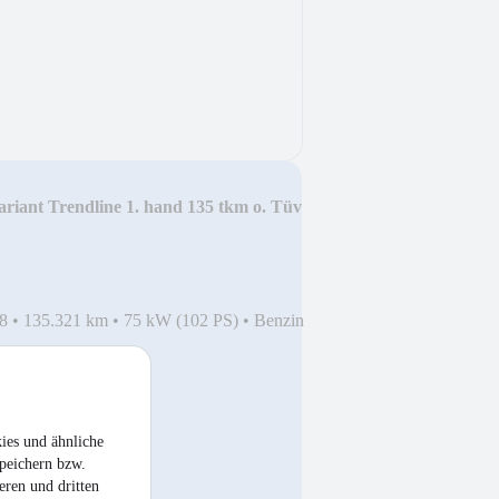
riant Trendline 1. hand 135 tkm o. Tüv
8
•
135.321 km
•
75 kW (102 PS)
•
Benzin
ies und ähnliche
peichern bzw.
eren und dritten