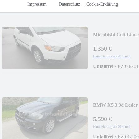
Impressum
Datenschutz
Cookie-Erklärung
Mitsubishi Colt Lim.
1.350 €
Finanzierung ab
26 €
mtl.
Unfallfrei
•
EZ 03/201
BMW X5 3.0d Leder B
5.590 €
Finanzierung ab
60 €
mtl.
Unfallfrei
•
EZ 01/200