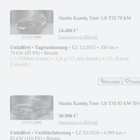
Skoda Kamiq Tour 1,0 TSI 70 kW
¹
24.480 €
Finanzierung ab
255 €
mtl.
Unfallfrei
•
Tageszulassung
•
EZ 12/2025
•
100 km
•
70 kW (95 PS)
•
Benzin
5,5 l/100km (komb.)
•
124 g CO₂/km (komb.)
•
CO₂-Klasse
D (komb.)
Kontakt
Park
Skoda Kamiq Tour 1,0 TSI 85 kW D
¹
30.990 €
Finanzierung ab
323 €
mtl.
Unfallfrei
•
Vorführfahrzeug
•
EZ 03/2026
•
4.999 km
•
85 kW (116 PS)
•
Benzin