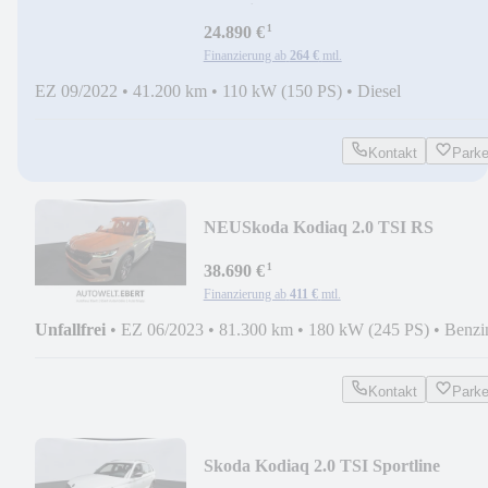
Sportline/AHK/KAMERA/
¹
24.890 €
Finanzierung ab
264 €
mtl.
EZ 09/2022
•
41.200 km
•
110 kW (150 PS)
•
Diesel
Kontakt
Park
NEU
Skoda Kodiaq 2.0 TSI RS
4x4/AHK/ST-
¹
HZG/KAMERA/ACC/DCC/
38.690 €
Finanzierung ab
411 €
mtl.
Unfallfrei
•
EZ 06/2023
•
81.300 km
•
180 kW (245 PS)
•
Benzi
Kontakt
Park
Skoda Kodiaq 2.0 TSI Sportline
4x4/AHK/PANO/360°CAM/