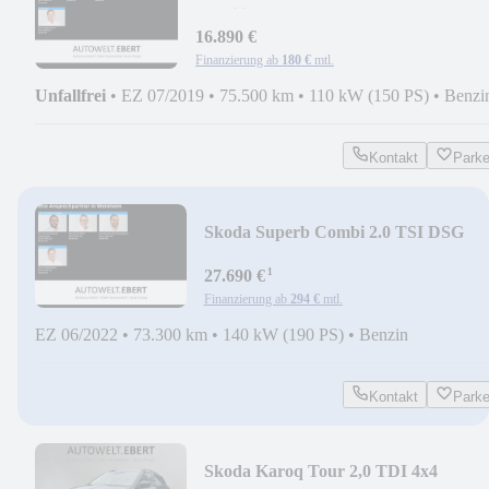
Ambition/SITZHEIZUNG/TEMPOMA
16.890 €
Finanzierung ab
180 €
mtl.
Unfallfrei
•
EZ 07/2019
•
75.500 km
•
110 kW (150 PS)
•
Benzi
Kontakt
Park
Skoda Superb Combi 2.0 TSI DSG
Style/AHK/KAMERA/ACC/
¹
27.690 €
Finanzierung ab
294 €
mtl.
EZ 06/2022
•
73.300 km
•
140 kW (190 PS)
•
Benzin
Kontakt
Park
Skoda Karoq Tour 2,0 TDI 4x4