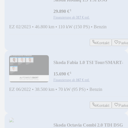
Ambition/AHK/KAMERA/ACC/
¹
29.890 €
Finanzierung ab
317 €
mtl.
EZ 02/2023
•
46.800 km
•
110 kW (150 PS)
•
Benzin
Kontakt
Park
Skoda Fabia 1.0 TSI Tour/SMART-
LINK/PDC/LED/SHZ/
¹
15.690 €
Finanzierung ab
167 €
mtl.
EZ 06/2022
•
38.500 km
•
70 kW (95 PS)
•
Benzin
Kontakt
Park
Skoda Octavia Combi 2.0 TDI DSG