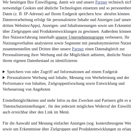
Wir benötigen Ihre Einwilligung, damit wir und unsere
Partner
technisch nic
notwendige Cookies und ähnliche Technologien einsetzen und so personenbe
Ob
Neuwagen
,
Gebrauchtwagen
oder
Leasing-Angebote
: Alle
Daten (z. B. IP-Adresse) auf Ihrem Endgerät speichern bzw. abrufen können.
Fahrzeuge gibt es bei mobile.de
Datenverarbeitung erfolgt für personalisierte Inhalte und Anzeigen (auf unse
dritten Websites/Apps), Anzeigen- und Inhaltsmessungen sowie um Erkenntni
über Zielgruppen und Produktentwicklungen zu gewinnen. Außerdem können
Ihre Nutzererfahrung innerhalb
unserer Unternehmensgruppe
verbessern, Ihr
Nutzungsverhalten analysieren sowie Segmente mit pseudonymisierten Nutze
zusammenstellen und Dritten über unsere
Partner
einen Datenabgleich zur
Personalisierung ihrer Werbung und die Möglichkeit anbieten, ähnliche Nutze
ihrem eigenen Datenbestand zu identifizieren.
Speichern von oder Zugriff auf Informationen auf einem Endgerät
Personalisierte Werbung und Inhalte, Messung von Werbeleistung und der
Performance von Inhalten, Zielgruppenforschung sowie Entwicklung und
Verbesserung von Angeboten
Einstellmöglichkeiten und mehr Infos zu den Zwecken und Partnern gibt es u
'Datenschutzeinstellungen', für den jederzeit möglichen Widerruf der Einwill
auch erreichbar über den Link im Menü.
Für die Auswahl und Messung einfacher Anzeigen (sog. kontextbezogene We
sowie um Erkenntnisse über Zielgruppen und Produktentwicklungen zu erlan