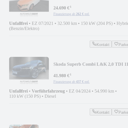
Style/KAMERA/ACC/HUD/
¹
24.690 €
Finanzierung ab
262 €
mtl.
Unfallfrei
•
EZ 07/2021
•
32.500 km
•
150 kW (204 PS)
•
Hybri
(Benzin/Elektro)
Kontakt
Park
Skoda Superb Combi L&K 2,0 TDI 1
kW DSG
¹
41.980 €
Finanzierung ab
437 €
mtl.
Unfallfrei
•
Vorführfahrzeug
•
EZ 04/2024
•
54.990 km
•
110 kW (150 PS)
•
Diesel
Kontakt
Park