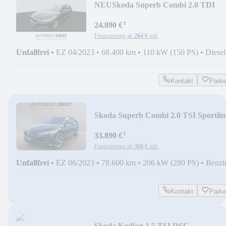
NEU
Skoda Superb Combi 2.0 TDI
Style/AHK/ST-HZG/360°/ACC/
¹
24.890 €
Finanzierung ab
264 €
mtl.
Unfallfrei
•
EZ 04/2023
•
68.400 km
•
110 kW (150 PS)
•
Diesel
Kontakt
Park
Skoda Superb Combi 2.0 TSI Sportlin
4x4/AHK/360°CAM/
¹
33.890 €
Finanzierung ab
360 €
mtl.
Unfallfrei
•
EZ 06/2023
•
78.600 km
•
206 kW (280 PS)
•
Benzi
Kontakt
Park
Skoda Kodiaq 1.5 TSI DSG