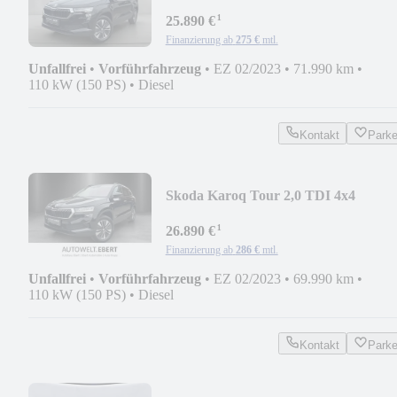
DSG/LED/ACC/CAM/NAVI/AHK/
¹
25.890 €
Finanzierung ab
275 €
mtl.
Unfallfrei
•
Vorführfahrzeug
•
EZ 02/2023
•
71.990 km
•
110 kW (150 PS)
•
Diesel
Kontakt
Park
Skoda Karoq Tour 2,0 TDI 4x4
DSG/LED/ACC/AHK/KAMERA/
¹
26.890 €
Finanzierung ab
286 €
mtl.
Unfallfrei
•
Vorführfahrzeug
•
EZ 02/2023
•
69.990 km
•
110 kW (150 PS)
•
Diesel
Kontakt
Park