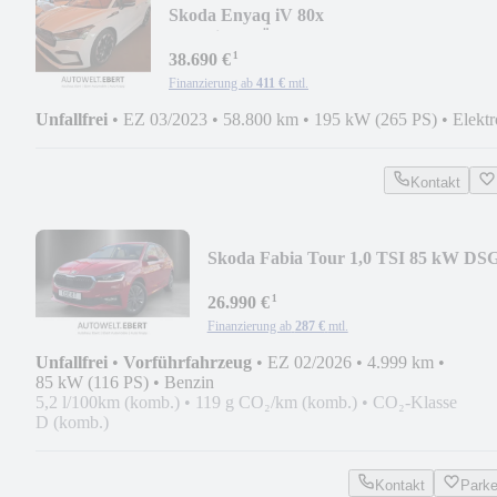
Skoda Enyaq iV 80x
Sportline/WÄRMEPUMPE/ACC/KAMER
¹
38.690 €
Finanzierung ab
411 €
mtl.
Unfallfrei
•
EZ 03/2023
•
58.800 km
•
195 kW (265 PS)
•
Elektr
Kontakt
Skoda Fabia Tour 1,0 TSI 85 kW DS
¹
26.990 €
Finanzierung ab
287 €
mtl.
Unfallfrei
•
Vorführfahrzeug
•
EZ 02/2026
•
4.999 km
•
85 kW (116 PS)
•
Benzin
5,2 l/100km (komb.)
•
119 g CO₂/km (komb.)
•
CO₂-Klasse
D (komb.)
Kontakt
Park