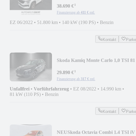
¹
38.690 €
Finanzierung ab
411 €
mtl.
EZ 06/2022
•
51.800 km
•
140 kW (190 PS)
•
Benzin
Kontakt
Park
Skoda Kamiq Monte Carlo 1,0 TSI 81
kW DSG
¹
29.890 €
Finanzierung ab
317 €
mtl.
Unfallfrei
•
Vorführfahrzeug
•
EZ 08/2022
•
14.990 km
•
81 kW (110 PS)
•
Benzin
Kontakt
Park
NEU
Skoda Octavia Combi 1.4 TSI iV