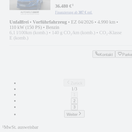
DSG MATRIX/ACC/AHK
¹
36.480 €
Finanzierung ab
387 €
mtl.
Unfallfrei
•
Vorführfahrzeug
•
EZ 04/2026
•
4.990 km
•
110 kW (150 PS)
•
Benzin
6,1 l/100km (komb.)
•
140 g CO₂/km (komb.)
•
CO₂-Klasse
E (komb.)
Kontakt
Park
Zurück
1/3
1
2
3
Weiter
¹
MwSt. ausweisbar