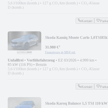
5,6 l/100km (komb.)
•
127 g CO₂/km (komb.)
•
CO₂-Klasse
D (komb.)
Kontakt
Park
Skoda Kamiq Monte Carlo 1,0TSI85
DSG/AHK/MATRIX/ACC
¹
31.980 €
Finanzierung ab
333 €
mtl.
Unfallfrei
•
Vorführfahrzeug
•
EZ 03/2026
•
4.999 km
•
85 kW (116 PS)
•
Benzin
5,6 l/100km (komb.)
•
127 g CO₂/km (komb.)
•
CO₂-Klasse
D (komb.)
Kontakt
Park
Skoda Karoq Balance 1,5 TSI 110 kW