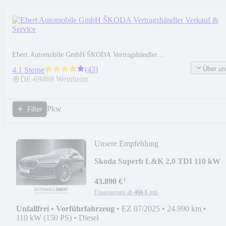
Ebert Automobile GmbH ŠKODA Vertragshändler
Verkauf & Service
Über un
(
43
)
4.1 Sterne
DE-
69469
Weinheim
Pkw
Filter
Unsere Empfehlung
Skoda Superb L&K 2,0 TDI 110 kW
DSG
¹
43.890 €
Finanzierung ab
466 €
mtl.
Unfallfrei
•
Vorführfahrzeug
•
EZ 07/2025
•
24.990 km
•
110 kW (150 PS)
•
Diesel