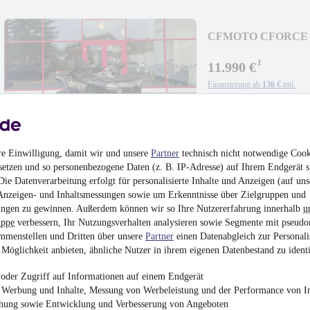
CFMOTO CFORCE 100
¹
11.990 €
Finanzierung ab
136 €
mtl.
Neufahrzeug
•
Quad
re Einwilligung, damit wir und unsere
Partner
technisch nicht notwendige Cook
setzen und so personenbezogene Daten (z. B. IP-Adresse) auf Ihrem Endgerät s
ie Datenverarbeitung erfolgt für personalisierte Inhalte und Anzeigen (auf uns
CFMOTO CFORCE 
Anzeigen- und Inhaltsmessungen sowie um Erkenntnisse über Zielgruppen und
ngen zu gewinnen. Außerdem können wir so Ihre Nutzererfahrung innerhalb
u
¹
11.490 €
uppe
verbessern, Ihr Nutzungsverhalten analysieren sowie Segmente mit pseudo
mmenstellen und Dritten über unsere
Partner
einen Datenabgleich zur Personali
Finanzierung ab
130 €
mtl.
Möglichkeit anbieten, ähnliche Nutzer in ihrem eigenen Datenbestand zu identi
Neufahrzeug
•
Quad
oder Zugriff auf Informationen auf einem Endgerät
e Werbung und Inhalte, Messung von Werbeleistung und der Performance von In
chung sowie Entwicklung und Verbesserung von Angeboten