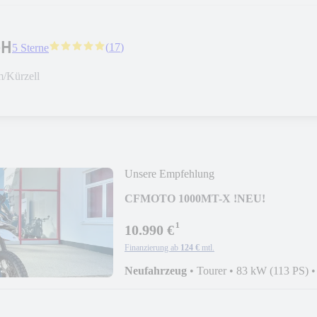
bH
(
17
)
5 Sterne
/Kürzell
Unsere Empfehlung
CFMOTO 1000MT-X !NEU!
¹
10.990 €
Finanzierung ab
124 €
mtl.
Neufahrzeug
•
Tourer
•
83 kW (113 PS)