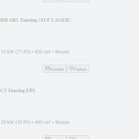
0 ABS Touring !AUF LAGER!
•
55 kW (75 PS)
•
850 cm³
•
Benzin
Kontakt
Parken
5 Touring EPS
•
29 kW (39 PS)
•
499 cm³
•
Benzin