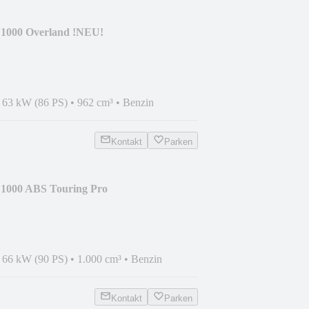
00 Overland !NEU!
•
63 kW (86 PS)
•
962 cm³
•
Benzin
Kontakt
Parken
00 ABS Touring Pro
•
66 kW (90 PS)
•
1.000 cm³
•
Benzin
Kontakt
Parken