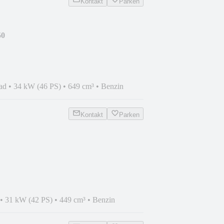
Kontakt
Parken
50
ad
•
34 kW (46 PS)
•
649 cm³
•
Benzin
Kontakt
Parken
•
31 kW (42 PS)
•
449 cm³
•
Benzin