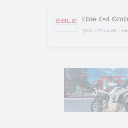
Eble 4x4 Gm
DE-
77974
Meißenheim