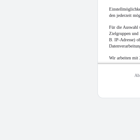
Einstellmöglichke
den jederzeit mö
Für die Auswahl 
Zielgruppen und 
B. IP-Adresse) oh
Datenverarbeitung
Wir arbeiten mit
Ab