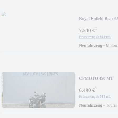
Royal Enfield Bear 6
¹
7.540 €
Finanzierung ab
86 €
mtl.
Neufahrzeug
•
Motorr
CFMOTO 450 MT
¹
6.490 €
Finanzierung ab
74 €
mtl.
Neufahrzeug
•
Tourer