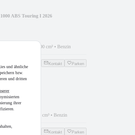
0 ABS Touring I 2026
•
66 kW (90 PS)
•
1.000 cm³
•
Benzin
Kontakt
Parken
ies und ähnliche
peichern bzw.
eren und dritten
850 PRO
nserer
nymisierten
sierung ihrer
fizieren.
•
52 kW (71 PS)
•
800 cm³
•
Benzin
halten,
Kontakt
Parken