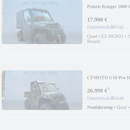
Polaris Ranger 1000 
17.900 €
Finanzierung ab
202 €
mtl.
Quad
•
EZ 09/2021
•
2
Benzin
CFMOTO U10 Pro Hig
¹
26.990 €
Finanzierung ab
305 €
mtl.
Neufahrzeug
•
Quad