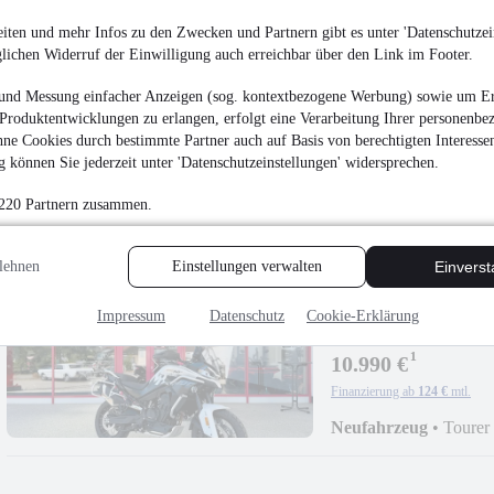
iten und mehr Infos zu den Zwecken und Partnern gibt es unter 'Datenschutzein
glichen Widerruf der Einwilligung auch erreichbar über den Link im Footer.
CFMOTO 1000MT-X
und Messung einfacher Anzeigen (sog. kontextbezogene Werbung) sowie um Er
¹
10.990 €
Produktentwicklungen zu erlangen, erfolgt eine Verarbeitung Ihrer personenbe
ne Cookies durch bestimmte Partner auch auf Basis von berechtigten Interesse
Finanzierung ab
124 €
mtl.
 können Sie jederzeit unter 'Datenschutzeinstellungen' widersprechen.
Neufahrzeug
•
Tourer
 220 Partnern zusammen.
lehnen
Einstellungen verwalten
Einvers
NEU
CFMOTO 800M
Impressum
Datenschutz
Cookie-Erklärung
¹
10.990 €
Finanzierung ab
124 €
mtl.
Neufahrzeug
•
Tourer