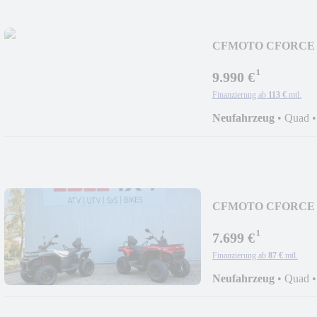
CFMOTO CFORCE 85
¹
9.990 €
Finanzierung ab
113 €
mtl.
Neufahrzeug
•
Quad
CFMOTO CFORCE C
¹
7.699 €
Finanzierung ab
87 €
mtl.
Neufahrzeug
•
Quad