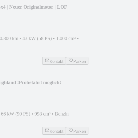
4x4 | Neuer Originalmotor | LOF
0.800 km
•
43 kW (58 PS)
•
1.000 cm³
•
Kontakt
Parken
hland !Probefahrt möglich!
•
66 kW (90 PS)
•
998 cm³
•
Benzin
Kontakt
Parken